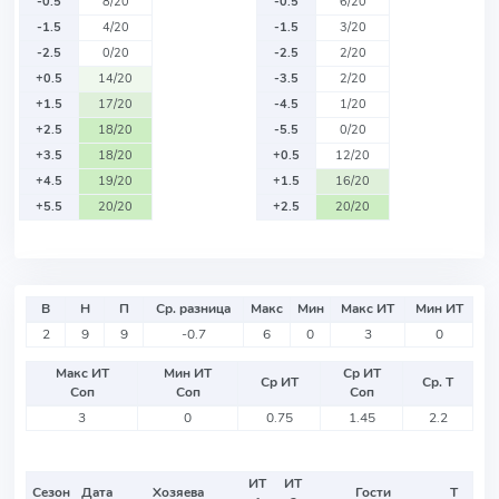
-0.5
8/20
-0.5
6/20
-1.5
4/20
-1.5
3/20
-2.5
0/20
-2.5
2/20
+0.5
14/20
-3.5
2/20
+1.5
17/20
-4.5
1/20
+2.5
18/20
-5.5
0/20
+3.5
18/20
+0.5
12/20
+4.5
19/20
+1.5
16/20
+5.5
20/20
+2.5
20/20
В
Н
П
Ср. разница
Макс
Мин
Макс ИТ
Мин ИТ
2
9
9
-0.7
6
0
3
0
Макс ИТ
Мин ИТ
Ср ИТ
Ср ИТ
Ср. Т
Соп
Соп
Соп
3
0
0.75
1.45
2.2
ИТ
ИТ
Сезон
Дата
Хозяева
Гости
Т