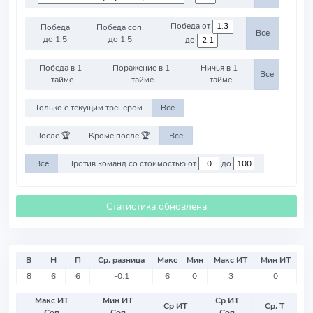
Победа от
Победа
Победа соп.
Все
до 1.5
до 1.5
до
Победа в 1-
Поражение в 1-
Ничья в 1-
Все
тайме
тайме
тайме
Только с текущим тренером
Все
После 🏆
Кроме после 🏆
Все
Все
Против команд со стоимостью от
до
Статистика обновлена
В
Н
П
Ср. разница
Макс
Мин
Макс ИТ
Мин ИТ
8
6
6
-0.1
6
0
3
0
Макс ИТ
Мин ИТ
Ср ИТ
Ср ИТ
Ср. Т
Соп
Соп
Соп