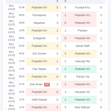
1
2
IRN1
Padideh Kh
0
0
Foolad Khu
0
01.06
(21/22)
IRN1
Persepolis
2
1
Padideh Kh
3
28.05
(21/22)
IRN1
Sepahan
3
0
Padideh Kh
3
18.05
(21/22)
IRN1
Padideh Kh
1
1
Peykan
2
13.05
(21/22)
IRN1
Esteghlal
1
0
Padideh Kh
1
08.05
(21/22)
IRN1
Padideh Kh
1
1
Sanat Naft
2
03.05
(21/22)
IRN1
Gol Gohar
3
3
Padideh Kh
6
04.04
(21/22)
IRN1
Padideh Kh
1
1
Nassaji Ma
2
17.03
(21/22)
IRN1
Fajr Sepas
0
1
Padideh Kh
1
11.03
(21/22)
IRN1
Padideh Kh
0
0
Tractor Sa
0
05.03
(21/22)
IRN1
Zob Ahan
2
1
Padideh Kh
3
90
27.02
(21/22)
IRN1
Padideh Kh
0
1
Havadar SC
1
22.02
(21/22)
IRN1
Naft Mased
0
1
Padideh Kh
1
17.02
(21/22)
IRN1
Padideh Kh
1
3
Mes Rafsan
4
11.02
(21/22)