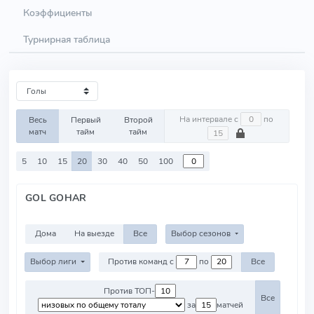
Коэффициенты
Турнирная таблица
На интервале с
по
Весь
Первый
Второй
матч
тайм
тайм
5
10
15
20
30
40
50
100
GOL GOHAR
Дома
На выезде
Все
Выбор сезонов
Выбор лиги
Против команд с
по
Все
Против ТОП-
Все
за
матчей