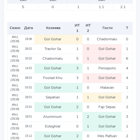
5
0
1
1.1
2.1
ИТ
ИТ
Сезон
Дата
Хозяева
Гости
Т
1
2
IRN1
Gol Gohar
0
0
Chadormalu
0
29.06
(25/26)
IRN1
Tractor Sa
1
0
Gol Gohar
1
26.02
(25/26)
IRN1
Chadormalu
5
1
Gol Gohar
6
20.02
(25/26)
IRN1
Gol Gohar
3
1
Persepolis
4
14.02
(25/26)
IRN1
Foolad Khu
3
1
Gol Gohar
4
08.02
(25/26)
IRN1
Gol Gohar
1
0
Malavan
1
03.02
(25/26)
IRN1
Sepahan
1
1
Gol Gohar
2
28.01
(25/26)
IRN1
Gol Gohar
2
0
Fajr Sepas
2
23.01
(25/26)
IRN1
Aluminium
1
2
Gol Gohar
3
18.01
(25/26)
IRN1
Esteghlal
0
1
Gol Gohar
1
28.12
(25/26)
IRN1
Gol Gohar
2
0
Mes Rafsan
2
15.12
(25/26)