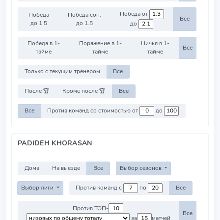
Победа от
Победа
Победа соп.
Все
до 1.5
до 1.5
до
Победа в 1-
Поражение в 1-
Ничья в 1-
Все
тайме
тайме
тайме
Только с текущим тренером
Все
После 🏆
Кроме после 🏆
Все
Все
Против команд со стоимостью от
до
PADIDEH KHORASAN
Дома
На выезде
Все
Выбор сезонов
Выбор лиги
Против команд с
по
Все
Против ТОП-
Все
за
матчей