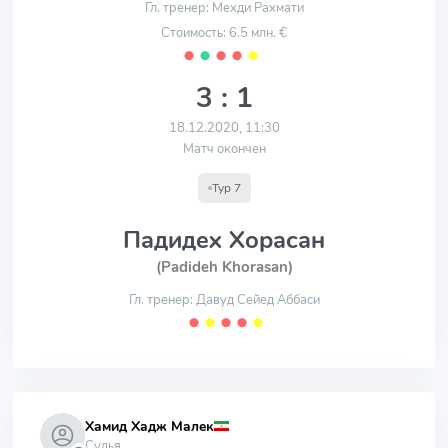
Гл. тренер: Мехди Рахмати
Стоимость: 6.5 млн. €
⬤
⬤
⬤
⬤
⬤
3 : 1
18.12.2020, 11:30
Матч окончен
Тур 7
Падидех Хорасан
(Padideh Khorasan)
Гл. тренер: Давуд Сейед Аббаси
⬤
⬤
⬤
⬤
⬤
Хамид Хадж Малек
Судья