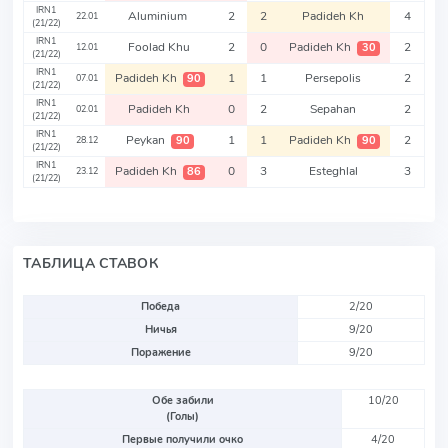
IRN1
Aluminium
2
2
Padideh Kh
4
22.01
(21/22)
IRN1
Foolad Khu
2
0
Padideh Kh
2
30
12.01
(21/22)
IRN1
Padideh Kh
1
1
Persepolis
2
90
07.01
(21/22)
IRN1
Padideh Kh
0
2
Sepahan
2
02.01
(21/22)
IRN1
Peykan
1
1
Padideh Kh
2
90
90
28.12
(21/22)
IRN1
Padideh Kh
0
3
Esteghlal
3
86
23.12
(21/22)
ТАБЛИЦА СТАВОК
Победа
2/20
Ничья
9/20
Поражение
9/20
Обе забили
10/20
(Голы)
Первые получили очко
4/20