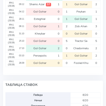
IRN1
Shams Azar
1
1
Gol Gohar
2
37
09.12
(25/26)
IRN1
Gol Gohar
0
1
Peykan
1
04.12
(25/26)
IRN1
Esteghlal
0
1
Gol Gohar
1
28.11
(25/26)
IRN1
Gol Gohar
1
2
Zob Ahan
3
06.11
(25/26)
IRN1
Kheybar
0
0
Gol Gohar
0
31.10
(25/26)
IRN1
Gol Gohar
0
5
Tractor Sa
5
25.10
(25/26)
IRN1
Gol Gohar
2
0
Chadormalu
2
17.10
(25/26)
IRN1
Persepolis
1
1
Gol Gohar
2
03.10
(25/26)
IRN1
Gol Gohar
0
0
Foolad Khu
0
26.09
(25/26)
ТАБЛИЦА СТАВОК
Победа
8/20
Ничья
6/20
Поражение
6/20