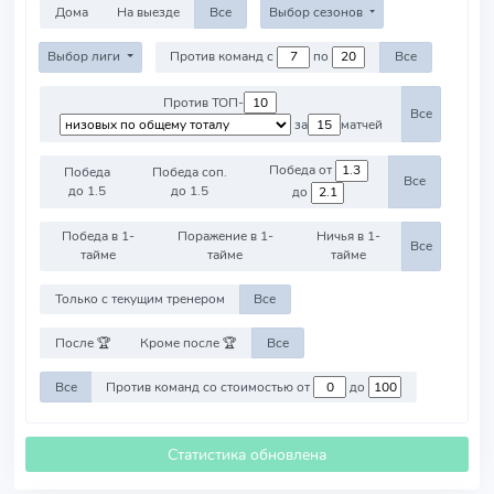
Дома
На выезде
Все
Выбор сезонов
Выбор лиги
Против команд с
по
Все
Против ТОП-
Все
за
матчей
Победа от
Победа
Победа соп.
Все
до 1.5
до 1.5
до
Победа в 1-
Поражение в 1-
Ничья в 1-
Все
тайме
тайме
тайме
Только с текущим тренером
Все
После 🏆
Кроме после 🏆
Все
Все
Против команд со стоимостью от
до
Статистика обновлена