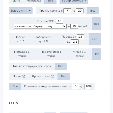
Дома
На выезде
Все
Выбор сезонов
Выбор лиги
Против команд с
по
Все
Против ТОП-
Все
за
матчей
Победа от
Победа
Победа соп.
Все
до 1.5
до 1.5
до
Победа в 1-
Поражение в 1-
Ничья в 1-
Все
тайме
тайме
тайме
Только с текущим тренером
Все
После 🏆
Кроме после 🏆
Все
Все
Против команд со стоимостью от
до
LYON