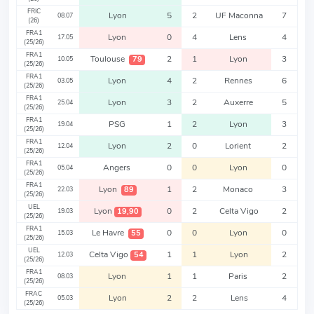
FRIC
Lyon
5
2
UF Maconna
7
08.07
(26)
FRA1
Lyon
0
4
Lens
4
17.05
(25/26)
FRA1
Toulouse
2
1
Lyon
3
79
10.05
(25/26)
FRA1
Lyon
4
2
Rennes
6
03.05
(25/26)
FRA1
Lyon
3
2
Auxerre
5
25.04
(25/26)
FRA1
PSG
1
2
Lyon
3
19.04
(25/26)
FRA1
Lyon
2
0
Lorient
2
12.04
(25/26)
FRA1
Angers
0
0
Lyon
0
05.04
(25/26)
FRA1
Lyon
1
2
Monaco
3
89
22.03
(25/26)
UEL
Lyon
0
2
Celta Vigo
2
19,90
19.03
(25/26)
FRA1
Le Havre
0
0
Lyon
0
55
15.03
(25/26)
UEL
Celta Vigo
1
1
Lyon
2
54
12.03
(25/26)
FRA1
Lyon
1
1
Paris
2
08.03
(25/26)
FRAC
Lyon
2
2
Lens
4
05.03
(25/26)