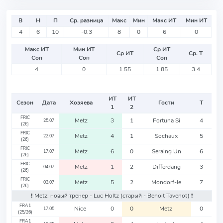
В
Н
П
Ср. разница
Макс
Мин
Макс ИТ
Мин ИТ
4
6
10
-0.3
8
0
6
0
Макс ИТ
Мин ИТ
Ср ИТ
Ср ИТ
Ср. Т
Соп
Соп
Соп
4
0
1.55
1.85
3.4
ИТ
ИТ
Сезон
Дата
Хозяева
Гости
Т
1
2
FRIC
Metz
3
1
Fortuna Si
4
25.07
(26)
FRIC
Metz
4
1
Sochaux
5
22.07
(26)
FRIC
Metz
6
0
Seraing Un
6
17.07
(26)
FRIC
Metz
1
2
Differdang
3
04.07
(26)
FRIC
Metz
5
2
Mondorf-le
7
03.07
(26)
❗️ Metz: новый тренер - Luc Holtz
(старый - Benoit Tavenot)
❗️
FRA1
Nice
0
0
Metz
0
17.05
(25/26)
FRA1