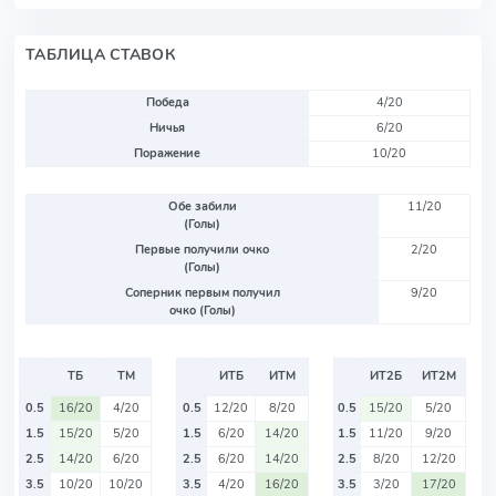
ТАБЛИЦА СТАВОК
Победа
4/20
Ничья
6/20
Поражение
10/20
Обе забили
11/20
(Голы)
Первые получили очко
2/20
(Голы)
Соперник первым получил
9/20
очко (Голы)
ТБ
ТМ
ИТБ
ИТМ
ИТ2Б
ИТ2М
0.5
16/20
4/20
0.5
12/20
8/20
0.5
15/20
5/20
1.5
15/20
5/20
1.5
6/20
14/20
1.5
11/20
9/20
2.5
14/20
6/20
2.5
6/20
14/20
2.5
8/20
12/20
3.5
10/20
10/20
3.5
4/20
16/20
3.5
3/20
17/20