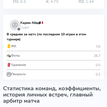
П1:
6.5
Х:
4.75
П2:
1.44
Карим Абед
Судья
⬤
В среднем за матч (по последним 10 играм в этом
турнире)
3.6
ЖК
26.7
Фолы
0.5
Удаления
0.2
Пенальти
Статистика команд, коэффициенты,
история личных встреч, главный
арбитр матча