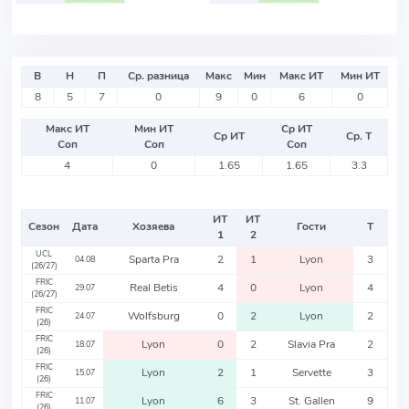
В
Н
П
Ср. разница
Макс
Мин
Макс ИТ
Мин ИТ
8
5
7
0
9
0
6
0
Макс ИТ
Мин ИТ
Ср ИТ
Ср ИТ
Ср. Т
Соп
Соп
Соп
4
0
1.65
1.65
3.3
ИТ
ИТ
Сезон
Дата
Хозяева
Гости
Т
1
2
UCL
Sparta Pra
2
1
Lyon
3
04.08
(26/27)
FRIC
Real Betis
4
0
Lyon
4
29.07
(26/27)
FRIC
Wolfsburg
0
2
Lyon
2
24.07
(26)
FRIC
Lyon
0
2
Slavia Pra
2
18.07
(26)
FRIC
Lyon
2
1
Servette
3
15.07
(26)
FRIC
Lyon
6
3
St. Gallen
9
11.07
(26)