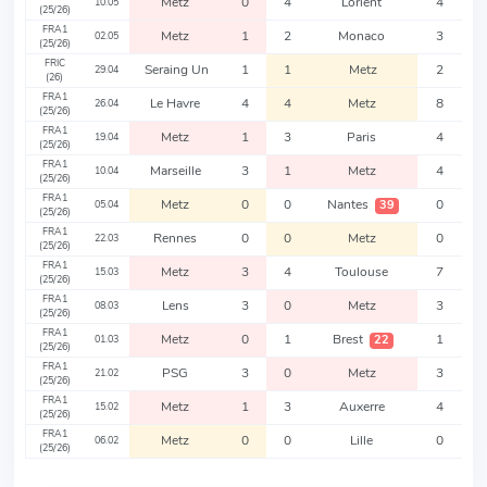
Metz
0
4
Lorient
4
10.05
(25/26)
FRA1
Metz
1
2
Monaco
3
02.05
(25/26)
FRIC
Seraing Un
1
1
Metz
2
29.04
(26)
FRA1
Le Havre
4
4
Metz
8
26.04
(25/26)
FRA1
Metz
1
3
Paris
4
19.04
(25/26)
FRA1
Marseille
3
1
Metz
4
10.04
(25/26)
FRA1
Metz
0
0
Nantes
0
39
05.04
(25/26)
FRA1
Rennes
0
0
Metz
0
22.03
(25/26)
FRA1
Metz
3
4
Toulouse
7
15.03
(25/26)
FRA1
Lens
3
0
Metz
3
08.03
(25/26)
FRA1
Metz
0
1
Brest
1
22
01.03
(25/26)
FRA1
PSG
3
0
Metz
3
21.02
(25/26)
FRA1
Metz
1
3
Auxerre
4
15.02
(25/26)
FRA1
Metz
0
0
Lille
0
06.02
(25/26)