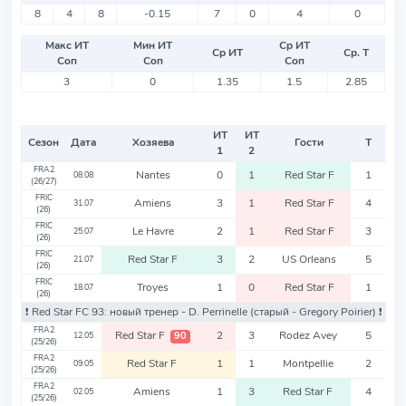
8
4
8
-0.15
7
0
4
0
Макс ИТ
Мин ИТ
Ср ИТ
Ср ИТ
Ср. Т
Соп
Соп
Соп
3
0
1.35
1.5
2.85
ИТ
ИТ
Сезон
Дата
Хозяева
Гости
Т
1
2
FRA2
Nantes
0
1
Red Star F
1
08.08
(26/27)
FRIC
Amiens
3
1
Red Star F
4
31.07
(26)
FRIC
Le Havre
2
1
Red Star F
3
25.07
(26)
FRIC
Red Star F
3
2
US Orleans
5
21.07
(26)
FRIC
Troyes
1
0
Red Star F
1
18.07
(26)
❗️ Red Star FC 93: новый тренер - D. Perrinelle
(старый - Gregory Poirier)
❗️
FRA2
Red Star F
2
3
Rodez Avey
5
90
12.05
(25/26)
FRA2
Red Star F
1
1
Montpellie
2
09.05
(25/26)
FRA2
Amiens
1
3
Red Star F
4
02.05
(25/26)