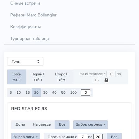
Очные встречи
Рефери Marc Bollengier
Коэффициенты
Турнирная таблица
На интервале с
по
Весь
Первый
Второй
матч
тайм
тайм
5
10
15
20
30
40
50
100
RED STAR FC 93
Дома
На выезде
Все
Выбор сезонов
Выбор лиги
Против команд с
по
Все