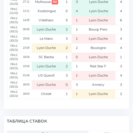
FRAC
Mulhouse
1
3
Lyon Duche
4
90
27.11
(21/22)
FRAC
Koetzingue
0
4
Lyon Duche
4
13.11
(21/22)
FRA3
Villefranc
5
1
Lyon Duche
6
14.05
(20/21)
FRA3
Lyon Duche
2
1
Bourg-Pero
3
09.05
(20/21)
FRA3
Le Mans
3
1
Lyon Duche
4
29.04
(20/21)
FRA3
Lyon Duche
2
2
Boulogne
4
23.04
(20/21)
FRA3
SC Bastia
1
0
Lyon Duche
1
18.04
(20/21)
FRA3
Lyon Duche
2
1
Red Star F
3
10.04
(20/21)
FRA3
US Quevill
3
1
Lyon Duche
4
01.04
(20/21)
FRA3
Lyon Duche
0
3
Annecy
3
26.03
(20/21)
FRA3
Cholet
1
1
Lyon Duche
2
18.03
(20/21)
ТАБЛИЦА СТАВОК