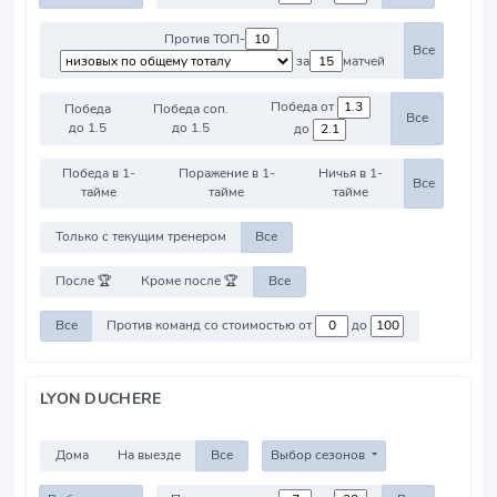
Против ТОП-
Все
за
матчей
Победа от
Победа
Победа соп.
Все
до 1.5
до 1.5
до
Победа в 1-
Поражение в 1-
Ничья в 1-
Все
тайме
тайме
тайме
Только с текущим тренером
Все
После 🏆
Кроме после 🏆
Все
Все
Против команд со стоимостью от
до
LYON DUCHERE
Дома
На выезде
Все
Выбор сезонов