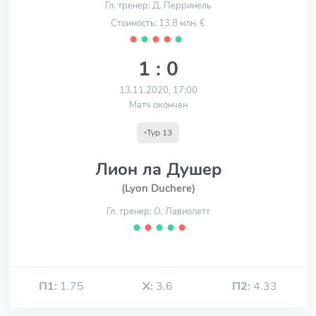
Гл. тренер: Д. Перринель
Стоимость: 13.8 млн. €
⬤
⬤
⬤
⬤
⬤
1 : 0
13.11.2020, 17:00
Матч окончен
Тур 13
Лион ла Душер
(Lyon Duchere)
Гл. тренер: О. Лавиолетт
⬤
⬤
⬤
⬤
⬤
П1:
1.75
Х:
3.6
П2:
4.33