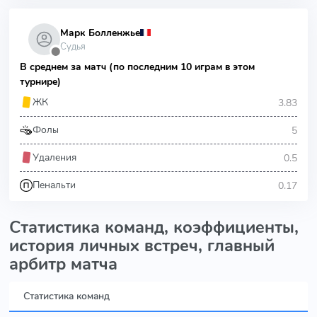
Марк Болленжье
Судья
⬤
В среднем за матч (по последним 10 играм в этом
турнире)
3.83
ЖК
5
Фолы
0.5
Удаления
0.17
Пенальти
Статистика команд, коэффициенты,
история личных встреч, главный
арбитр матча
Статистика команд