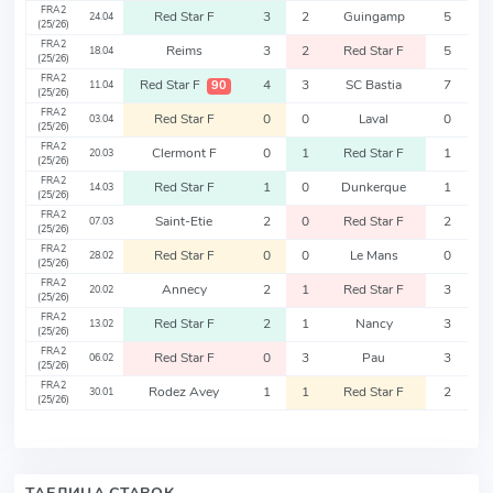
FRA2
Red Star F
3
2
Guingamp
5
24.04
(25/26)
FRA2
Reims
3
2
Red Star F
5
18.04
(25/26)
FRA2
Red Star F
4
3
SC Bastia
7
90
11.04
(25/26)
FRA2
Red Star F
0
0
Laval
0
03.04
(25/26)
FRA2
Clermont F
0
1
Red Star F
1
20.03
(25/26)
FRA2
Red Star F
1
0
Dunkerque
1
14.03
(25/26)
FRA2
Saint-Etie
2
0
Red Star F
2
07.03
(25/26)
FRA2
Red Star F
0
0
Le Mans
0
28.02
(25/26)
FRA2
Annecy
2
1
Red Star F
3
20.02
(25/26)
FRA2
Red Star F
2
1
Nancy
3
13.02
(25/26)
FRA2
Red Star F
0
3
Pau
3
06.02
(25/26)
FRA2
Rodez Avey
1
1
Red Star F
2
30.01
(25/26)