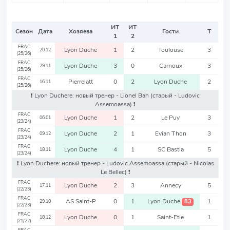
ИТ
ИТ
Сезон
Дата
Хозяева
Гости
Т
1
2
FRAC
Lyon Duche
1
2
Toulouse
3
20.12
(25/26)
FRAC
Lyon Duche
3
0
Carnoux
3
29.11
(25/26)
FRAC
Pierrelatt
0
2
Lyon Duche
2
16.11
(25/26)
❗️ Lyon Duchere: новый тренер - Lionel Bah
(старый - Ludovic
Assemoassa)
❗️
FRAC
Lyon Duche
1
2
Le Puy
3
06.01
(23/24)
FRAC
Lyon Duche
2
1
Evian Thon
3
09.12
(23/24)
FRAC
Lyon Duche
4
1
SC Bastia
5
18.11
(23/24)
❗️ Lyon Duchere: новый тренер - Ludovic Assemoassa
(старый - Nicolas
Le Bellec)
❗️
FRAC
Lyon Duche
2
3
Annecy
5
17.11
(22/23)
FRAC
AS Saint-P
0
1
Lyon Duche
1
83
29.10
(22/23)
FRAC
Lyon Duche
0
1
Saint-Etie
1
18.12
(21/22)