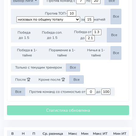
Выбор лиги
Против команд с
по
Все
Против ТОП-
Все
за
матчей
Победа от
Победа
Победа соп.
Все
до 1.5
до 1.5
до
Победа в 1-
Поражение в 1-
Ничья в 1-
Все
тайме
тайме
тайме
Только с текущим тренером
Все
После 🏆
Кроме после 🏆
Все
Все
Против команд со стоимостью от
до
Статистика обновлена
В
Н
П
Ср. разница
Макс
Мин
Макс ИТ
Мин ИТ