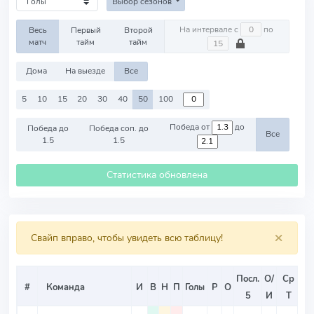
Выбор сезонов
На интервале с
по
Весь
Первый
Второй
матч
тайм
тайм
Дома
На выезде
Все
5
10
15
20
30
40
50
100
Победа от
до
Победа до
Победа соп. до
Все
1.5
1.5
Статистика обновлена
×
Свайп вправо, чтобы увидеть всю таблицу!
Посл.
О/
Ср
С
#
Команда
И
В
Н
П
Голы
Р
О
5
И
Т
И