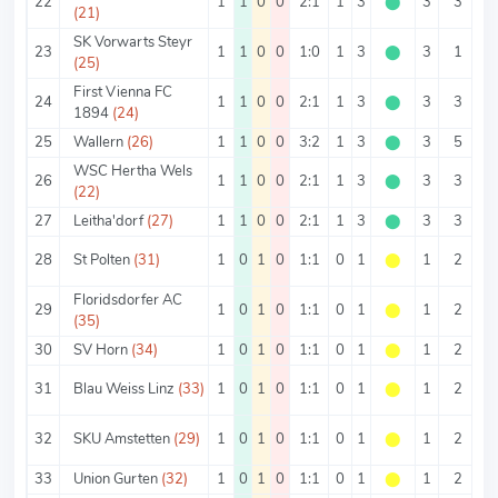
22
1
1
0
0
2:1
1
3
⬤
3
3
(21)
SK Vorwarts Steyr
23
1
1
0
0
1:0
1
3
⬤
3
1
(25)
First Vienna FC
24
1
1
0
0
2:1
1
3
⬤
3
3
1894
(24)
25
Wallern
(26)
1
1
0
0
3:2
1
3
⬤
3
5
WSC Hertha Wels
26
1
1
0
0
2:1
1
3
⬤
3
3
(22)
27
Leitha'dorf
(27)
1
1
0
0
2:1
1
3
⬤
3
3
28
St Polten
(31)
1
0
1
0
1:1
0
1
⬤
1
2
Floridsdorfer AC
29
1
0
1
0
1:1
0
1
⬤
1
2
(35)
30
SV Horn
(34)
1
0
1
0
1:1
0
1
⬤
1
2
31
Blau Weiss Linz
(33)
1
0
1
0
1:1
0
1
⬤
1
2
32
SKU Amstetten
(29)
1
0
1
0
1:1
0
1
⬤
1
2
33
Union Gurten
(32)
1
0
1
0
1:1
0
1
⬤
1
2