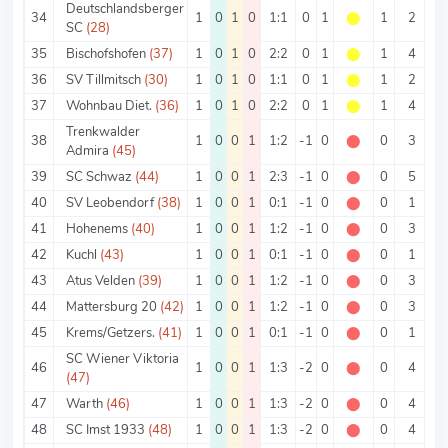
Deutschlandsberger
34
1
0
1
0
1:1
0
1
⬤
1
2
SC
(28)
35
Bischofshofen
(37)
1
0
1
0
2:2
0
1
⬤
1
4
36
SV Tillmitsch
(30)
1
0
1
0
1:1
0
1
⬤
1
2
37
Wohnbau Diet.
(36)
1
0
1
0
2:2
0
1
⬤
1
4
Trenkwalder
38
1
0
0
1
1:2
-1
0
⬤
0
3
Admira
(45)
39
SC Schwaz
(44)
1
0
0
1
2:3
-1
0
⬤
0
5
40
SV Leobendorf
(38)
1
0
0
1
0:1
-1
0
⬤
0
1
41
Hohenems
(40)
1
0
0
1
1:2
-1
0
⬤
0
3
42
Kuchl
(43)
1
0
0
1
0:1
-1
0
⬤
0
1
43
Atus Velden
(39)
1
0
0
1
1:2
-1
0
⬤
0
3
44
Mattersburg 20
(42)
1
0
0
1
1:2
-1
0
⬤
0
3
45
Krems/Getzers.
(41)
1
0
0
1
0:1
-1
0
⬤
0
1
SC Wiener Viktoria
46
1
0
0
1
1:3
-2
0
⬤
0
4
(47)
47
Warth
(46)
1
0
0
1
1:3
-2
0
⬤
0
4
48
SC Imst 1933
(48)
1
0
0
1
1:3
-2
0
⬤
0
4