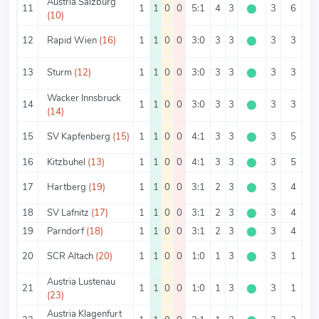
Austria Salzburg
11
1
1
0
0
5:1
4
3
⬤
3
6
(10)
12
Rapid Wien
(16)
1
1
0
0
3:0
3
3
⬤
3
3
13
Sturm
(12)
1
1
0
0
3:0
3
3
⬤
3
3
Wacker Innsbruck
14
1
1
0
0
3:0
3
3
⬤
3
3
(14)
15
SV Kapfenberg
(15)
1
1
0
0
4:1
3
3
⬤
3
5
16
Kitzbuhel
(13)
1
1
0
0
4:1
3
3
⬤
3
5
17
Hartberg
(19)
1
1
0
0
3:1
2
3
⬤
3
4
18
SV Lafnitz
(17)
1
1
0
0
3:1
2
3
⬤
3
4
19
Parndorf
(18)
1
1
0
0
3:1
2
3
⬤
3
4
20
SCR Altach
(20)
1
1
0
0
1:0
1
3
⬤
3
1
Austria Lustenau
21
1
1
0
0
1:0
1
3
⬤
3
1
(23)
Austria Klagenfurt