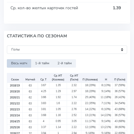
Ср. кол-во желтых карточек гостей
1.39
СТАТИСТИКА ПО СЕЗОНАМ
Весь матч
1-й тайм
2-й тайм
Ср. ИТ
Ср. ИТ
Сезон
Матчей
Ср. Т
(Хозяева)
(Гости)
П (Хозяева)
Н
П (Гости)
3.67
1.35
2.32
18
(29%)
8
(13%)
37
(59%)
2018/19
63
4.25
1.29
2.97
18
(29%)
9
(14%)
36
(57%)
2019/20
63
3.66
1.92
1.74
25
(40%)
11
(18%)
26
(42%)
2020/21
62
3.83
1.6
2.22
22
(35%)
7
(11%)
34
(54%)
2021/22
63
3.81
1.05
2.76
14
(22%)
6
(10%)
43
(68%)
2022/23
63
3.68
1.16
2.52
13
(21%)
14
(22%)
36
(57%)
2023/24
63
4
0.95
3.05
11
(17%)
9
(14%)
43
(68%)
2024/25
63
3.37
1.14
2.22
12
(19%)
13
(21%)
38
(60%)
2025/26
63
3.94
1
2.94
5
(16%)
5
(16%)
22
(69%)
2026/27
32