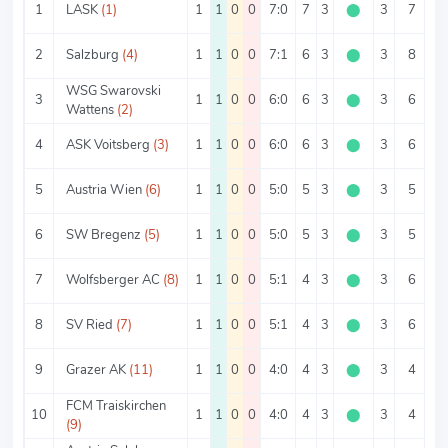
1
LASK
(1)
1
1
0
0
7:0
7
3
⬤
3
7
2
Salzburg
(4)
1
1
0
0
7:1
6
3
⬤
3
8
WSG Swarovski
3
1
1
0
0
6:0
6
3
⬤
3
6
Wattens
(2)
4
ASK Voitsberg
(3)
1
1
0
0
6:0
6
3
⬤
3
6
5
Austria Wien
(6)
1
1
0
0
5:0
5
3
⬤
3
5
6
SW Bregenz
(5)
1
1
0
0
5:0
5
3
⬤
3
5
7
Wolfsberger AC
(8)
1
1
0
0
5:1
4
3
⬤
3
6
8
SV Ried
(7)
1
1
0
0
5:1
4
3
⬤
3
6
9
Grazer AK
(11)
1
1
0
0
4:0
4
3
⬤
3
4
FCM Traiskirchen
10
1
1
0
0
4:0
4
3
⬤
3
4
(9)