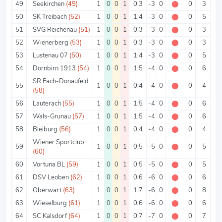
49
Seekirchen
(49)
1
0
0
1
0:3
-3
0
⬤
0
3
50
SK Treibach
(52)
1
0
0
1
1:4
-3
0
⬤
0
5
51
SVG Reichenau
(51)
1
0
0
1
0:3
-3
0
⬤
0
3
52
Wienerberg
(53)
1
0
0
1
0:3
-3
0
⬤
0
3
53
Lustenau 07
(50)
1
0
0
1
1:4
-3
0
⬤
0
5
54
Dornbirn 1913
(54)
1
0
0
1
1:5
-4
0
⬤
0
6
SR Fach-Donaufeld
55
1
0
0
1
0:4
-4
0
⬤
0
4
(58)
56
Lauterach
(55)
1
0
0
1
1:5
-4
0
⬤
0
6
57
Wals-Grunau
(57)
1
0
0
1
1:5
-4
0
⬤
0
6
58
Bleiburg
(56)
1
0
0
1
0:4
-4
0
⬤
0
4
Wiener Sportclub
59
1
0
0
1
0:5
-5
0
⬤
0
5
(60)
60
Vortuna BL
(59)
1
0
0
1
0:5
-5
0
⬤
0
5
61
DSV Leoben
(62)
1
0
0
1
0:6
-6
0
⬤
0
6
62
Oberwart
(63)
1
0
0
1
1:7
-6
0
⬤
0
8
63
Wieselburg
(61)
1
0
0
1
0:6
-6
0
⬤
0
6
64
SC Kalsdorf
(64)
1
0
0
1
0:7
-7
0
⬤
0
7