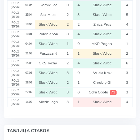
POL2
Gornik Lec
0
4
Slask Wroc
4
01.05
(25/26)
POL2
Stal Miele
2
3
Slask Wroc
5
25.04
(25/26)
POL2
Slask Wroc
2
2
Znicz Prus
4
18.04
(25/26)
POL2
Polonia Wa
0
4
Slask Wroc
4
10.04
(25/26)
POL2
Slask Wroc
1
0
MKP Pogon
1
04.04
(25/26)
POL2
Puszcza N
1
1
Slask Wroc
2
21.03
(25/26)
POL2
GKS Tychy
2
4
Slask Wroc
6
15.03
(25/26)
POL2
Slask Wroc
3
0
Wisla Krak
3
07.03
(25/26)
POL2
Slask Wroc
2
1
Chrobry Gl
3
28.02
(25/26)
POL2
Slask Wroc
3
0
Odra Opole
3
71
22.02
(25/26)
POL2
Miedz Legn
3
1
Slask Wroc
4
14.02
(25/26)
ТАБЛИЦА СТАВОК