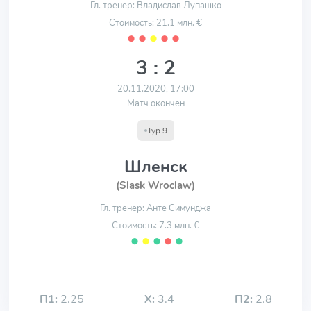
Гл. тренер: Владислав Лупашко
Стоимость: 21.1 млн. €
⬤
⬤
⬤
⬤
⬤
3 : 2
20.11.2020, 17:00
Матч окончен
Тур 9
Шленск
(Slask Wroclaw)
Гл. тренер: Анте Симунджа
Стоимость: 7.3 млн. €
⬤
⬤
⬤
⬤
⬤
П1:
2.25
Х:
3.4
П2:
2.8