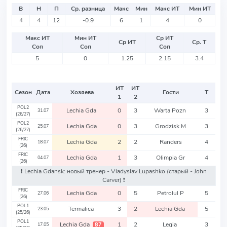
В
Н
П
Ср. разница
Макс
Мин
Макс ИТ
Мин ИТ
4
4
12
-0.9
6
1
4
0
Макс ИТ
Мин ИТ
Ср ИТ
Ср ИТ
Ср. Т
Соп
Соп
Соп
5
0
1.25
2.15
3.4
ИТ
ИТ
Сезон
Дата
Хозяева
Гости
Т
1
2
POL2
Lechia Gda
0
3
Warta Pozn
3
31.07
(26/27)
POL2
Lechia Gda
0
3
Grodzisk M
3
25.07
(26/27)
FRIC
Lechia Gda
2
2
Randers
4
18.07
(26)
FRIC
Lechia Gda
1
3
Olimpia Gr
4
04.07
(26)
❗️ Lechia Gdansk: новый тренер - Vladyslav Lupashko
(старый - John
Carver)
❗️
FRIC
Lechia Gda
0
5
Petrolul P
5
27.06
(26)
POL1
Termalica
3
2
Lechia Gda
5
23.05
(25/26)
POL1
Lechia Gda
1
2
Legia
3
87
17.05