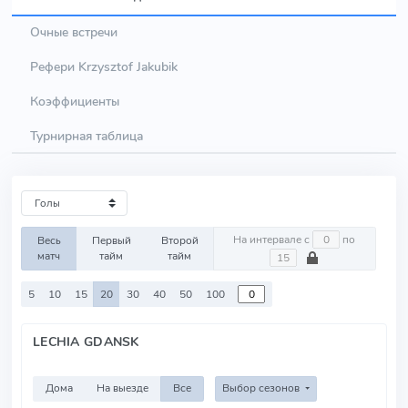
Очные встречи
Рефери Krzysztof Jakubik
Коэффициенты
Турнирная таблица
На интервале с
по
Весь
Первый
Второй
матч
тайм
тайм
5
10
15
20
30
40
50
100
LECHIA GDANSK
Дома
На выезде
Все
Выбор сезонов