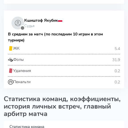
Кшиштоф Якубик
Судья
⬤
В среднем за матч (по последним 10 играм в этом
турнире)
5.4
ЖК
31.9
Фолы
0.2
Удаления
0.2
Пенальти
Статистика команд, коэффициенты,
история личных встреч, главный
арбитр матча
Статистика команд