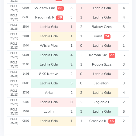
(25/26)
POL1
Widzew Lod
3
1
Lechia Gda
4
88
09.05
(25/26)
POL1
Radomiak R
3
1
Lechia Gda
4
36
04.05
(25/26)
POL1
Lechia Gda
1
2
Rakow Czes
3
25.04
(25/26)
POL1
Lechia Gda
1
1
Piast
2
24
20.04
(25/26)
POL1
Wisla Ploc
1
0
Lechia Gda
1
10.04
(25/26)
POL1
Lechia Gda
4
2
Korona Kie
6
27
06.04
(25/26)
POL1
Lechia Gda
2
1
Pogon Szcz
3
21.03
(25/26)
POL1
GKS Katowi
2
0
Lechia Gda
2
14.03
(25/26)
POL1
Lechia Gda
3
0
Jagielloni
3
06.03
(25/26)
POL1
Arka
2
2
Lechia Gda
4
27.02
(25/26)
POL1
Lechia Gda
0
2
Zaglebie L
2
23.02
(25/26)
POL1
Lublin
2
3
Lechia Gda
5
15.02
(25/26)
POL1
Lechia Gda
1
1
Cracovia K
2
45
06.02
(25/26)