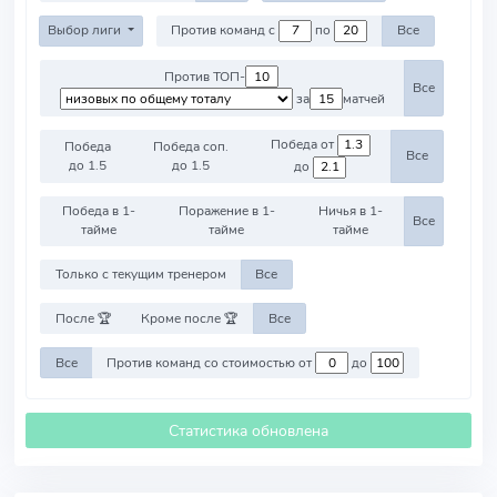
Выбор лиги
Против команд с
по
Все
Против ТОП-
Все
за
матчей
Победа от
Победа
Победа соп.
Все
до 1.5
до 1.5
до
Победа в 1-
Поражение в 1-
Ничья в 1-
Все
тайме
тайме
тайме
Только с текущим тренером
Все
После 🏆
Кроме после 🏆
Все
Все
Против команд со стоимостью от
до
Статистика обновлена