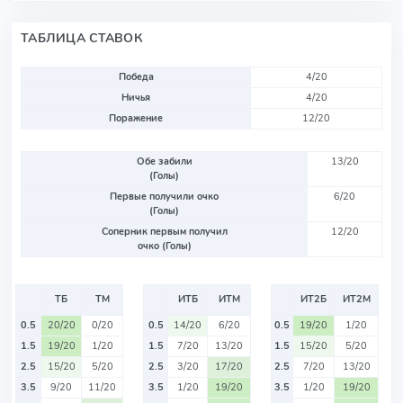
ТАБЛИЦА СТАВОК
Победа
4/20
Ничья
4/20
Поражение
12/20
Обе забили
13/20
(Голы)
Первые получили очко
6/20
(Голы)
Соперник первым получил
12/20
очко (Голы)
ТБ
ТМ
ИТБ
ИТМ
ИТ2Б
ИТ2М
0.5
20/20
0/20
0.5
14/20
6/20
0.5
19/20
1/20
1.5
19/20
1/20
1.5
7/20
13/20
1.5
15/20
5/20
2.5
15/20
5/20
2.5
3/20
17/20
2.5
7/20
13/20
3.5
9/20
11/20
3.5
1/20
19/20
3.5
1/20
19/20