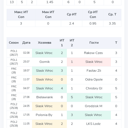
13
5
2
1.45
6
0
5
0
Макс ИТ
Мин ИТ
Ср ИТ
Ср ИТ
Ср. Т
Соп
Соп
Соп
3
0
2.4
0.95
3.35
ИТ
ИТ
Сезон
Дата
Хозяева
Гости
Т
1
2
POL1
Slask Wroc
2
1
Rakow Czes
3
02.08
(26/27)
POL1
Gornik
2
1
Slask Wroc
3
25.07
(26/27)
FRIC
Slask Wroc
3
1
Fastav Zli
4
18.07
(26)
FRIC
Slask Wroc
0
0
Odra Opole
0
11.07
(26)
FRIC
Slask Wroc
4
1
Chrobry Gl
5
04.07
(26)
FRIC
Bielawiank
0
5
Slask Wroc
5
27.06
(26)
POL2
Slask Wroc
0
0
Grodzisk M
0
24.05
(25/26)
POL2
Polonia By
1
3
Slask Wroc
4
17.05
(25/26)
POL2
Slask Wroc
2
2
LKS Lodz
4
11.05
(25/26)