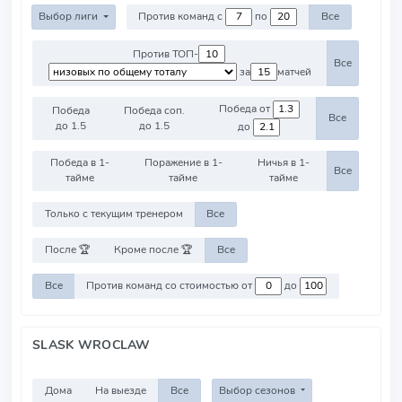
Выбор лиги
Против команд с
по
Все
Против ТОП-
Все
за
матчей
Победа от
Победа
Победа соп.
Все
до 1.5
до 1.5
до
Победа в 1-
Поражение в 1-
Ничья в 1-
Все
тайме
тайме
тайме
Только с текущим тренером
Все
После 🏆
Кроме после 🏆
Все
Все
Против команд со стоимостью от
до
SLASK WROCLAW
Дома
На выезде
Все
Выбор сезонов