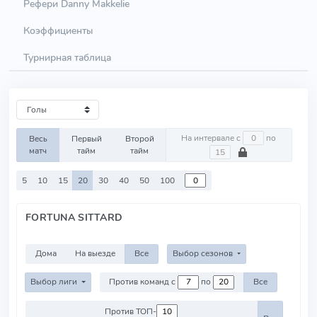
Рефери Danny Makkelie
Коэффициенты
Турнирная таблица
На интервале с
по
Весь
Первый
Второй
матч
тайм
тайм
5
10
15
20
30
40
50
100
FORTUNA SITTARD
Дома
На выезде
Все
Выбор сезонов
Выбор лиги
Против команд с
по
Все
Против ТОП-