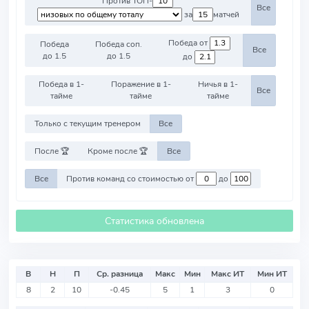
Против ТОП-
Все
за
матчей
Победа от
Победа
Победа соп.
Все
до 1.5
до 1.5
до
Победа в 1-
Поражение в 1-
Ничья в 1-
Все
тайме
тайме
тайме
Только с текущим тренером
Все
После 🏆
Кроме после 🏆
Все
Все
Против команд со стоимостью от
до
Статистика обновлена
В
Н
П
Ср. разница
Макс
Мин
Макс ИТ
Мин ИТ
8
2
10
-0.45
5
1
3
0