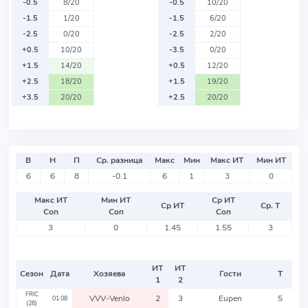
-0.5
8/20
-0.5
10/20
-1.5
1/20
-1.5
6/20
-2.5
0/20
-2.5
2/20
+0.5
10/20
-3.5
0/20
+1.5
14/20
+0.5
12/20
+2.5
18/20
+1.5
19/20
+3.5
20/20
+2.5
20/20
В
Н
П
Ср. разница
Макс
Мин
Макс ИТ
Мин ИТ
6
6
8
-0.1
6
1
3
0
Макс ИТ
Мин ИТ
Ср ИТ
Ср ИТ
Ср. Т
Соп
Соп
Соп
3
0
1.45
1.55
3
ИТ
ИТ
Сезон
Дата
Хозяева
Гости
Т
1
2
FRIC
VVV-Venlo
2
3
Eupen
5
01.08
(26)