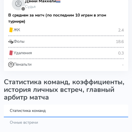
Дэнни Маккели
Судья
⬤
В среднем за матч (по последним 10 играм в этом
турнире)
2.4
ЖК
18.6
Фолы
0.3
Удаления
-
Пенальти
Статистика команд, коэффициенты,
история личных встреч, главный
арбитр матча
Статистика команд
Очные встречи