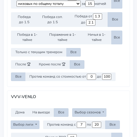
Все
за
матчей
Победа от
Победа
Победа соп.
Все
до 1.5
до 1.5
до
Победа в 1-
Поражение в 1-
Ничья в 1-
Все
тайме
тайме
тайме
Только с текущим тренером
Все
После 🏆
Кроме после 🏆
Все
Все
Против команд со стоимостью от
до
VVV-VENLO
Дома
На выезде
Все
Выбор сезонов
Выбор лиги
Против команд с
по
Все