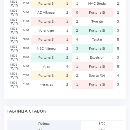
NED1
Fortuna Si
1
1
NAC Breda
2
12.04
(25/26)
NED1
AZ Alkmaar
2
0
Fortuna Si
2
04.04
(25/26)
NED1
Fortuna Si
1
2
Twente
3
21.03
(25/26)
NED1
Volendam
1
2
Fortuna Si
3
14.03
(25/26)
NED1
Fortuna Si
1
4
Telstar
5
08.03
(25/26)
NED1
NEC Nijmeg
2
3
Fortuna Si
5
28.02
(25/26)
NED1
Fortuna Si
2
1
Excelsior
3
20.02
(25/26)
NED1
Ajax
4
1
Fortuna Si
5
14.02
(25/26)
NED1
Fortuna Si
2
2
Sparta Rot
4
07.02
(25/26)
NED1
Heracles
2
1
Fortuna Si
3
01.02
(25/26)
ТАБЛИЦА СТАВОК
Победа
8/20