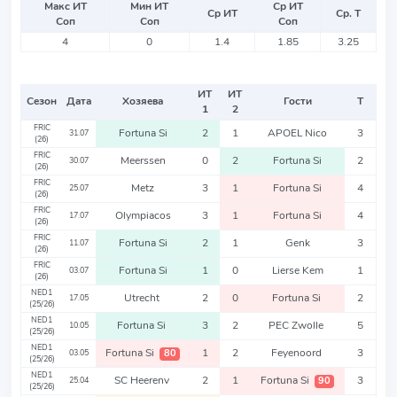
Макс ИТ
Мин ИТ
Ср ИТ
Ср ИТ
Ср. Т
Соп
Соп
Соп
4
0
1.4
1.85
3.25
ИТ
ИТ
Сезон
Дата
Хозяева
Гости
Т
1
2
FRIC
Fortuna Si
2
1
APOEL Nico
3
31.07
(26)
FRIC
Meerssen
0
2
Fortuna Si
2
30.07
(26)
FRIC
Metz
3
1
Fortuna Si
4
25.07
(26)
FRIC
Olympiacos
3
1
Fortuna Si
4
17.07
(26)
FRIC
Fortuna Si
2
1
Genk
3
11.07
(26)
FRIC
Fortuna Si
1
0
Lierse Kem
1
03.07
(26)
NED1
Utrecht
2
0
Fortuna Si
2
17.05
(25/26)
NED1
Fortuna Si
3
2
PEC Zwolle
5
10.05
(25/26)
NED1
Fortuna Si
1
2
Feyenoord
3
80
03.05
(25/26)
NED1
SC Heerenv
2
1
Fortuna Si
3
90
25.04
(25/26)