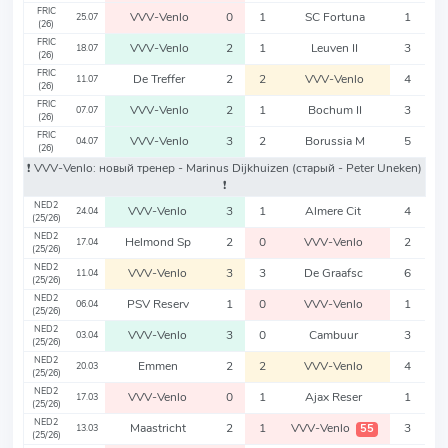
FRIC
VVV-Venlo
0
1
SC Fortuna
1
25.07
(26)
FRIC
VVV-Venlo
2
1
Leuven II
3
18.07
(26)
FRIC
De Treffer
2
2
VVV-Venlo
4
11.07
(26)
FRIC
VVV-Venlo
2
1
Bochum II
3
07.07
(26)
FRIC
VVV-Venlo
3
2
Borussia M
5
04.07
(26)
❗️ VVV-Venlo: новый тренер - Marinus Dijkhuizen
(старый - Peter Uneken)
❗️
NED2
VVV-Venlo
3
1
Almere Cit
4
24.04
(25/26)
NED2
Helmond Sp
2
0
VVV-Venlo
2
17.04
(25/26)
NED2
VVV-Venlo
3
3
De Graafsc
6
11.04
(25/26)
NED2
PSV Reserv
1
0
VVV-Venlo
1
06.04
(25/26)
NED2
VVV-Venlo
3
0
Cambuur
3
03.04
(25/26)
NED2
Emmen
2
2
VVV-Venlo
4
20.03
(25/26)
NED2
VVV-Venlo
0
1
Ajax Reser
1
17.03
(25/26)
NED2
Maastricht
2
1
VVV-Venlo
3
55
13.03
(25/26)