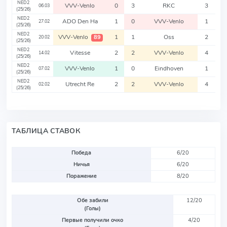
NED2
VVV-Venlo
0
3
RKC
3
06.03
(25/26)
NED2
ADO Den Ha
1
0
VVV-Venlo
1
27.02
(25/26)
NED2
VVV-Venlo
1
1
Oss
2
89
20.02
(25/26)
NED2
Vitesse
2
2
VVV-Venlo
4
14.02
(25/26)
NED2
VVV-Venlo
1
0
Eindhoven
1
07.02
(25/26)
NED2
Utrecht Re
2
2
VVV-Venlo
4
02.02
(25/26)
ТАБЛИЦА СТАВОК
Победа
6/20
Ничья
6/20
Поражение
8/20
Обе забили
12/20
(Голы)
Первые получили очко
4/20