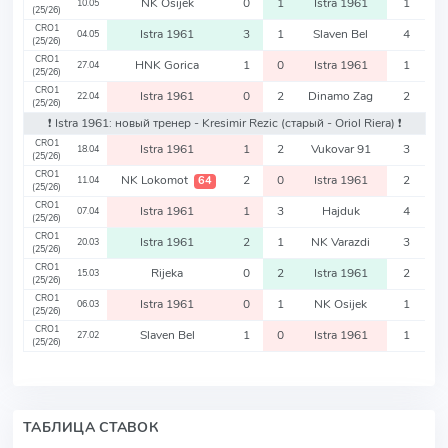
NK Osijek
0
1
Istra 1961
1
10.05
(25/26)
CRO1
Istra 1961
3
1
Slaven Bel
4
04.05
(25/26)
CRO1
HNK Gorica
1
0
Istra 1961
1
27.04
(25/26)
CRO1
Istra 1961
0
2
Dinamo Zag
2
22.04
(25/26)
❗️ Istra 1961: новый тренер - Kresimir Rezic
(старый - Oriol Riera)
❗️
CRO1
Istra 1961
1
2
Vukovar 91
3
18.04
(25/26)
CRO1
NK Lokomot
2
0
Istra 1961
2
64
11.04
(25/26)
CRO1
Istra 1961
1
3
Hajduk
4
07.04
(25/26)
CRO1
Istra 1961
2
1
NK Varazdi
3
20.03
(25/26)
CRO1
Rijeka
0
2
Istra 1961
2
15.03
(25/26)
CRO1
Istra 1961
0
1
NK Osijek
1
06.03
(25/26)
CRO1
Slaven Bel
1
0
Istra 1961
1
27.02
(25/26)
ТАБЛИЦА СТАВОК