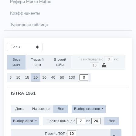
Рефери Marko Matoc
Коэффициенты
Турнирная таблица
На интервале с
по
Весь
Первый
Второй
матч
тайм
тайм
5
10
15
20
30
40
50
100
ISTRA 1961
Дома
На выезде
Все
Выбор сезонов
Выбор лиги
Против команд с
по
Все
Против ТОП-