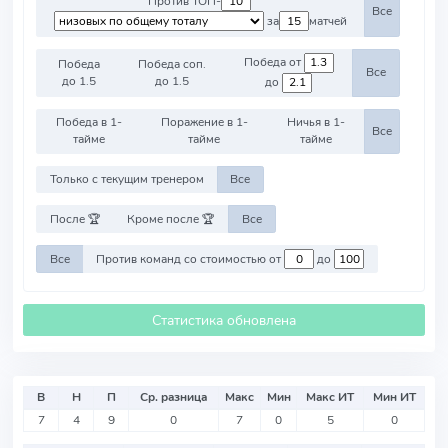
Против ТОП-
Все
за
матчей
Победа от
Победа
Победа соп.
Все
до 1.5
до 1.5
до
Победа в 1-
Поражение в 1-
Ничья в 1-
Все
тайме
тайме
тайме
Только с текущим тренером
Все
После 🏆
Кроме после 🏆
Все
Все
Против команд со стоимостью от
до
Статистика обновлена
В
Н
П
Ср. разница
Макс
Мин
Макс ИТ
Мин ИТ
7
4
9
0
7
0
5
0