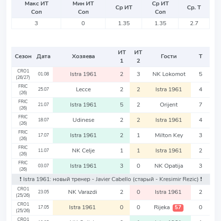
Макс ИТ
Мин ИТ
Ср ИТ
Ср ИТ
Ср. Т
Соп
Соп
Соп
3
0
1.35
1.35
2.7
ИТ
ИТ
Сезон
Дата
Хозяева
Гости
Т
1
2
CRO1
Istra 1961
2
3
NK Lokomot
5
01.08
(26/27)
FRIC
Lecce
2
2
Istra 1961
4
25.07
(26)
FRIC
Istra 1961
5
2
Orijent
7
21.07
(26)
FRIC
Udinese
2
2
Istra 1961
4
18.07
(26)
FRIC
Istra 1961
2
1
Milton Key
3
17.07
(26)
FRIC
NK Celje
1
1
Istra 1961
2
11.07
(26)
FRIC
Istra 1961
3
0
NK Opatija
3
03.07
(26)
❗️ Istra 1961: новый тренер - Javier Cabello
(старый - Kresimir Rezic)
❗️
CRO1
NK Varazdi
2
0
Istra 1961
2
23.05
(25/26)
CRO1
Istra 1961
0
0
Rijeka
0
57
17.05
(25/26)
CRO1