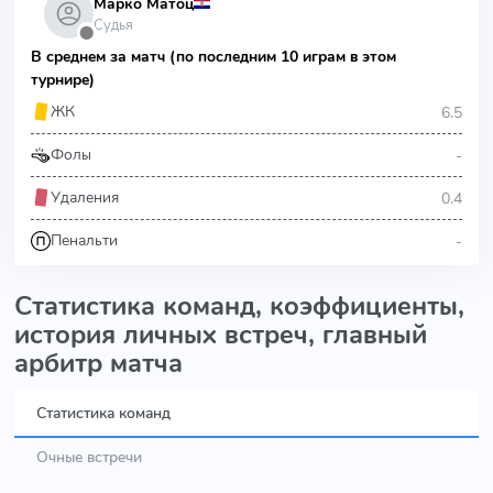
Марко Матоц
Судья
⬤
В среднем за матч (по последним 10 играм в этом
турнире)
6.5
ЖК
-
Фолы
0.4
Удаления
-
Пенальти
Статистика команд, коэффициенты,
история личных встреч, главный
арбитр матча
Статистика команд
Очные встречи