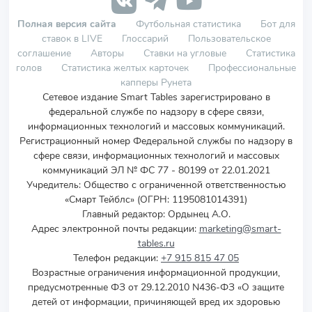
Полная версия сайта
Футбольная статистика
Бот для
ставок в LIVE
Глоссарий
Пользовательское
соглашение
Авторы
Ставки на угловые
Статистика
голов
Статистика желтых карточек
Профессиональные
капперы Рунета
Сетевое издание Smart Tables зарегистрировано в
федеральной службе по надзору в сфере связи,
информационных технологий и массовых коммуникаций.
Регистрационный номер Федеральной службы по надзору в
сфере связи, информационных технологий и массовых
коммуникаций ЭЛ № ФС 77 - 80199 от 22.01.2021
Учредитель
:
Общество с ограниченной ответственностью
«Смарт Тейблс» (ОГРН: 1195081014391)
Главный редактор: Ордынец А.О.
Адрес электронной почты редакции:
marketing@smart-
tables.ru
Телефон редакции:
+7 915 815 47 05
Возрастные ограничения информационной продукции,
предусмотренные ФЗ от 29.12.2010 N436-ФЗ «О защите
детей от информации, причиняющей вред их здоровью