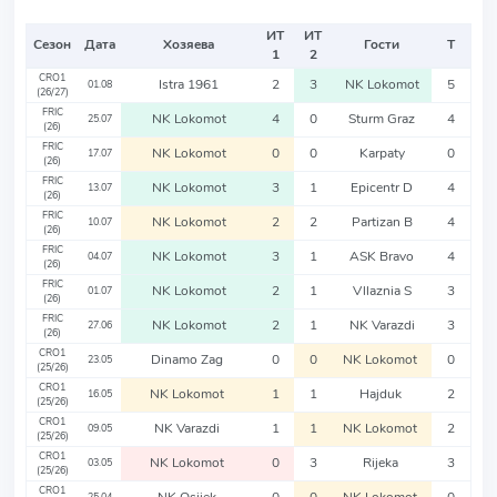
ИТ
ИТ
Сезон
Дата
Хозяева
Гости
Т
1
2
CRO1
Istra 1961
2
3
NK Lokomot
5
01.08
(26/27)
FRIC
NK Lokomot
4
0
Sturm Graz
4
25.07
(26)
FRIC
NK Lokomot
0
0
Karpaty
0
17.07
(26)
FRIC
NK Lokomot
3
1
Epicentr D
4
13.07
(26)
FRIC
NK Lokomot
2
2
Partizan B
4
10.07
(26)
FRIC
NK Lokomot
3
1
ASK Bravo
4
04.07
(26)
FRIC
NK Lokomot
2
1
Vllaznia S
3
01.07
(26)
FRIC
NK Lokomot
2
1
NK Varazdi
3
27.06
(26)
CRO1
Dinamo Zag
0
0
NK Lokomot
0
23.05
(25/26)
CRO1
NK Lokomot
1
1
Hajduk
2
16.05
(25/26)
CRO1
NK Varazdi
1
1
NK Lokomot
2
09.05
(25/26)
CRO1
NK Lokomot
0
3
Rijeka
3
03.05
(25/26)
CRO1