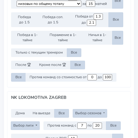
Все
за
матчей
Победа от
Победа
Победа соп.
Все
до 1.5
до 1.5
до
Победа в 1-
Поражение в 1-
Ничья в 1-
Все
тайме
тайме
тайме
Только с текущим тренером
Все
После 🏆
Кроме после 🏆
Все
Все
Против команд со стоимостью от
до
NK LOKOMOTIVA ZAGREB
Дома
На выезде
Все
Выбор сезонов
Выбор лиги
Против команд с
по
Все