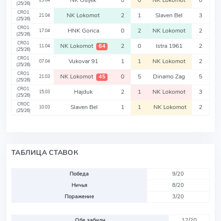
NK Osijek
0
0
NK Lokomot
0
25.04
(25/26)
CRO1
NK Lokomot
2
1
Slaven Bel
3
21.04
(25/26)
CRO1
HNK Gorica
0
2
NK Lokomot
2
17.04
(25/26)
CRO1
NK Lokomot
2
0
Istra 1961
2
64
11.04
(25/26)
CRO1
Vukovar 91
1
1
NK Lokomot
2
07.04
(25/26)
CRO1
NK Lokomot
0
5
Dinamo Zag
5
45
21.03
(25/26)
CRO1
Hajduk
2
1
NK Lokomot
3
15.03
(25/26)
CROC
Slaven Bel
1
1
NK Lokomot
2
10.03
(25/26)
ТАБЛИЦА СТАВОК
Победа
9/20
Ничья
8/20
Поражение
3/20
Обе забили
12/20