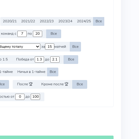
2020/21
2021/22
2022/23
2023/24
2024/25
Все
Против команд с
по
Все
за
матчей
Все
о 1.5
Победа от
до
Все
1-тайме
Ничья в 1-тайме
Все
Все
После 🏆
Кроме после 🏆
Все
Против команд со стоимостью от
до