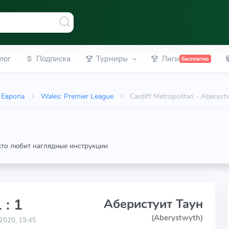
лог
Подписка
Турниры
Лиги
Бесплатно
Европа
Wales: Premier League
Cardiff Metropolitan - Abery
 кто любит наглядные инструкции
 : 1
Аберистуит Таун
(Aberystwyth)
2020, 19:45