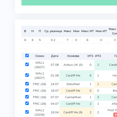
Макс
В
Н
П
Ср. разница
Макс
Мин
Макс ИТ
Мин ИТ
Со
6
9
5
0.2
7
0
6
0
3
Сезон
Дата
Хозяева
ИТ
1
ИТ
2
Г
WAL1
07.08
Airbus UK
(5)
0
2
Cardi
(26/27)
WAL1
01.08
Cardiff Me
6
1
Ho
(26/27)
FRIC
(26)
24.07
Ebbsfleet
1
1
Car
FRIC
(26)
18.07
Cardiff Me
0
0
Br
FRIC
(26)
07.07
Carmarthen
1
3
Car
FRIC
(26)
04.07
Cardiff Me
2
1
Afa
WAL1
Flint 
18.04
Cardiff Me
(9)
2
2
(25/26)
8