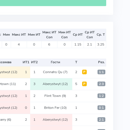
Макс ИТ
Мин ИТ
Ср ИТ
с
Мин
Макс ИТ
Мин ИТ
Ср ИТ
Ср. Т
Соп
Соп
Соп
0
4
0
6
0
1.15
2.1
3.25
Хозяева
ИТ
1
ИТ
2
Гости
Т
Рез.
ystwyt
(12)
1
1
Connahs Qu
(7)
2
Р
1:1
wtown
(11)
2
3
Aberystwyt
(12)
5
Р
2:3
ystwyt
(12)
1
2
Flint Town
(9)
3
1:2
ystwyt
(12)
0
1
Briton Fer
(10)
1
0:1
arry
(6)
2
1
Aberystwyt
(12)
3
2:1