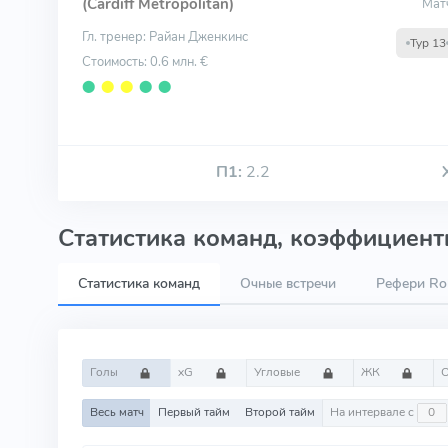
(Cardiff Metropolitan)
Мат
Гл. тренер: Райан Дженкинс
Тур 13
Стоимость: 0.6 млн. €
⬤
⬤
⬤
⬤
⬤
П1:
2.2
Статистика команд, коэффициенты
Статистика команд
Очные встречи
Рефери Rob
Голы
xG
Угловые
ЖК
Весь матч
Первый тайм
Второй тайм
На интервале с