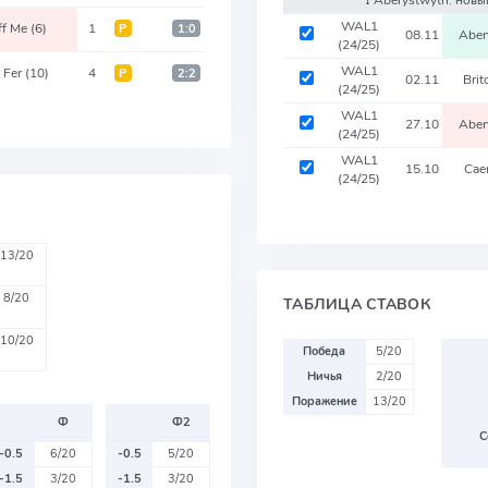
WAL1
ff Me
(6)
1
Р
1:0
08.11
Aber
(24/25)
WAL1
n Fer
(10)
4
Р
2:2
02.11
Brit
(24/25)
WAL1
27.10
Aber
(24/25)
WAL1
15.10
Cae
(24/25)
13/20
8/20
ТАБЛИЦА СТАВОК
10/20
Победа
5/20
Ничья
2/20
Поражение
13/20
Ф
Ф2
С
-0.5
6/20
-0.5
5/20
-1.5
3/20
-1.5
3/20