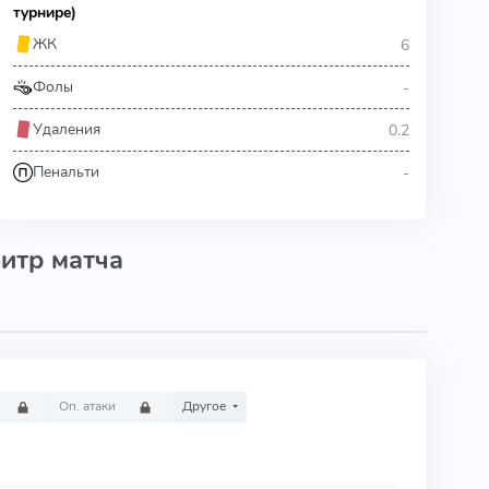
турнире)
6
ЖК
-
Фолы
0.2
Удаления
-
Пенальти
итр матча
Оп. атаки
Другое