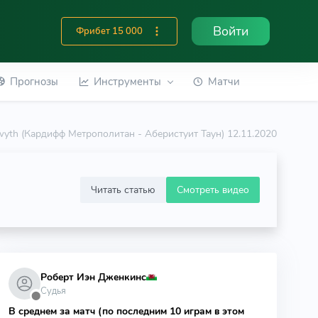
Войти
Фрибет 15 000
Прогнозы
Инструменты
Матчи
stwyth (Кардифф Метрополитан - Аберистуит Таун) 12.11.2020
Читать статью
Смотреть видео
Роберт Иэн Дженкинс
Судья
⬤
В среднем за матч (по последним 10 играм в этом