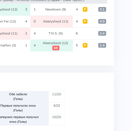
ystwyt
(12)
3
1
Newtown
(9)
4
Р
3:1
on Fer
(12)
4
0
Aberystwyt
(11)
4
Р
4:0
ystwyt
(11)
2
4
T.N.S.
(5)
6
2:4
Aberystwyt
(12)
rnarfon
(3)
1
4
5
Р
1:4
69
Обе забили
11/20
(Голы)
Первые получили очко
4/20
(Голы)
оперник первым получил
15/20
очко (Голы)