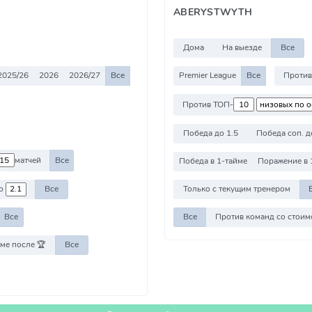
ABERYSTWYTH
Дома
На выезде
Все
2025/26
2026
2026/27
Все
Premier League
Все
Против ТОП-
Победа до 1.5
Победа соп. д
матчей
Все
Победа в 1-тайме
Поражение в 
о
Все
Только с текущим тренером
Все
Все
ме после 🏆
Все