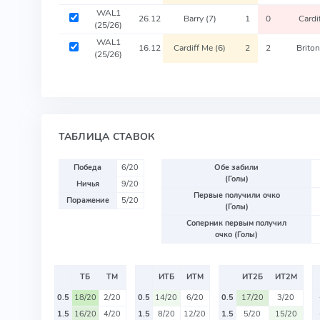
WAL1
26.12
Barry
(7)
1
0
Cardi
(25/26)
WAL1
16.12
Cardiff Me
(6)
2
2
Brito
(25/26)
ТАБЛИЦА СТАВОК
Победа
6/20
Обе забили
(Голы)
Ничья
9/20
Первые получили очко
Поражение
5/20
(Голы)
Соперник первым получил
очко (Голы)
ТБ
ТМ
ИТБ
ИТМ
ИТ2Б
ИТ2М
0.5
18/20
2/20
0.5
14/20
6/20
0.5
17/20
3/20
1.5
16/20
4/20
1.5
8/20
12/20
1.5
5/20
15/20