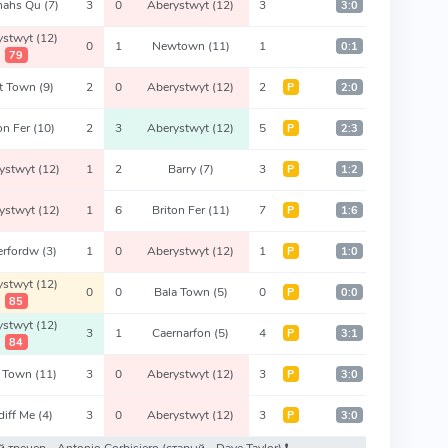
nahs Qu
(7)
3
0
Aberystwyt
(12)
3
3:0
ystwyt
(12)
0
1
Newtown
(11)
1
0:1
79
nt Town
(9)
2
0
Aberystwyt
(12)
2
Р
2:0
on Fer
(10)
2
3
Aberystwyt
(12)
5
Р
2:3
ystwyt
(12)
1
2
Barry
(7)
3
Р
1:2
ystwyt
(12)
1
6
Briton Fer
(11)
7
Р
1:6
erfordw
(3)
1
0
Aberystwyt
(12)
1
Р
1:0
ystwyt
(12)
0
0
Bala Town
(5)
0
Р
0:0
85
ystwyt
(12)
3
1
Caernarfon
(5)
4
Р
3:1
84
t Town
(11)
3
0
Aberystwyt
(12)
3
Р
3:0
diff Me
(4)
3
0
Aberystwyt
(12)
3
Р
3:0
ый тренер - Antonio Corbisiero
(старый - Dave Taylor)
❗️