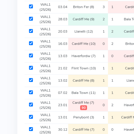
WAL1
03.04
Briton Fer
(8)
3
1
Cardi
(25/26)
WAL1
28.03
Cardiff Me
(9)
2
1
Bala 
(25/26)
WAL1
20.03
Llanelli
(12)
1
2
Cardi
(25/26)
WAL1
16.03
Cardiff Me
(10)
0
2
Brito
(25/26)
WAL1
13.03
Haverfordw
(7)
1
0
Cardi
(25/26)
WAL1
21.02
Flint Town
(10)
1
1
Cardi
(25/26)
WAL1
13.02
Cardiff Me
(8)
1
1
Llan
(25/26)
WAL1
07.02
Bala Town
(11)
1
1
Cardi
(25/26)
WAL1
Cardiff Me
(7)
23.01
0
2
Haver
(25/26)
90
WAL1
13.01
Penybont
(3)
1
1
Cardiff
(25/26)
WAL1
30.12
Cardiff Me
(7)
0
0
Haver
(25/26)