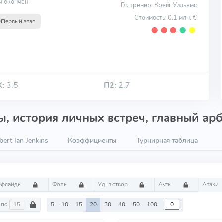
ч окончен
Гл. тренер: Крейг Уильямс
Стоимость: 0.1 млн. €
Первый этап
⬤
⬤
⬤
⬤
⬤
Х:
3.5
П2:
2.7
, история личных встреч, главный арб
ert Ian Jenkins
Коэффициенты
Турнирная таблица
Офсайды
Фолы
Уд. в створ
Ауты
Атаки
по
5
10
15
20
30
40
50
100