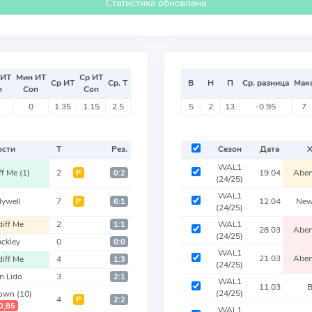
Статистика обновлена
 ИТ
Мин ИТ
Ср ИТ
Ср ИТ
Ср. Т
В
Н
П
Ср. разница
Мак
п
Соп
Соп
0
1.35
1.15
2.5
5
2
13
-0.95
7
ости
Т
Рез.
Сезон
Дата
WAL1
ff Me
(1)
2
19.04
Aber
Р
0:2
(24/25)
WAL1
lywell
7
12.04
Ne
Р
6:1
(24/25)
diff Me
2
WAL1
1:1
28.03
Aber
(24/25)
ackley
0
0:0
WAL1
21.03
Aber
diff Me
4
1:3
(24/25)
n Lido
3
2:1
WAL1
11.03
B
(24/25)
Town
(10)
4
Р
2:2
0,85
WAL1