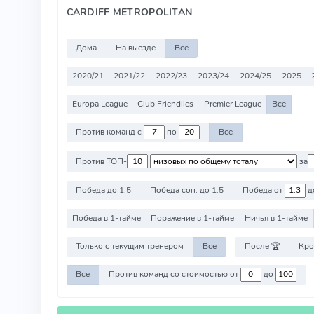
CARDIFF METROPOLITAN
Дома
На выезде
Все
2020/21
2021/22
2022/23
2023/24
2024/25
2025
Europa League
Club Friendlies
Premier League
Все
Против команд с
по
Все
Против ТОП-
за
Победа до 1.5
Победа соп. до 1.5
Победа от
д
Победа в 1-тайме
Поражение в 1-тайме
Ничья в 1-тайме
Только с текущим тренером
Все
После 🏆
Кро
Все
Против команд со стоимостью от
до