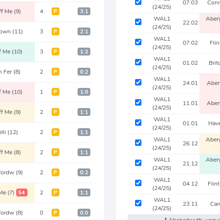
07.03
Con
(24/25)
ff Me
(9)
4
Р
3:1
WAL1
Aber
22.02
(24/25)
Town
(11)
3
Р
2:1
WAL1
07.02
Fli
(24/25)
ff Me
(10)
3
Р
1:2
WAL1
01.02
Brit
(24/25)
n Fer
(8)
2
Р
0:2
WAL1
24.01
Aber
(24/25)
ff Me
(10)
1
Р
1:0
WAL1
11.01
Aber
(24/25)
ff Me
(9)
2
Р
1:1
WAL1
01.01
Hav
(24/25)
elli
(12)
2
Р
1:1
WAL1
Aber
26.12
(24/25)
ff Me
(8)
2
Р
1:1
WAL1
Aber
21.12
(24/25)
fordw
(9)
2
Р
0:2
WAL1
04.12
Flin
(24/25)
 Me
(7)
2
54
Р
1:1
WAL1
23.11
Car
(24/25)
fordw
(8)
0
Р
0:0
❗️ Aberystwyth: нов