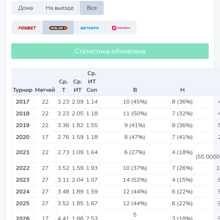
Дома
На выезде
Все
Статистика обновлена
Ср.
Ср.
Ср.
ИТ
Турнир
Матчей
Т
ИТ
Соп
В
Н
2017
22
3.23
2.09
1.14
10 (45%)
8 (36%)
2018
22
3.23
2.05
1.18
11 (50%)
7 (32%)
2019
22
3.36
1.82
1.55
9 (41%)
8 (36%)
2020
17
2.76
1.59
1.18
8 (47%)
7 (41%)
2021
22
2.73
1.09
1.64
6 (27%)
4 (18%)
(55.000
2022
27
3.52
1.59
1.93
10 (37%)
7 (26%)
1
2023
27
3.11
2.04
1.07
14 (52%)
4 (15%)
2024
27
3.48
1.89
1.59
12 (44%)
6 (22%)
2025
27
3.52
1.85
1.67
12 (44%)
6 (22%)
5
2026
17
4.41
1.88
2.53
3 (18%)