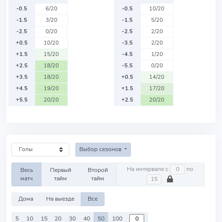
-0.5
6/20
-0.5
10/20
-1.5
3/20
-1.5
5/20
-2.5
0/20
-2.5
2/20
+0.5
10/20
-3.5
2/20
+1.5
15/20
-4.5
1/20
+2.5
18/20
-5.5
0/20
+3.5
18/20
+0.5
14/20
+4.5
19/20
+1.5
17/20
+5.5
20/20
+2.5
20/20
Выбор сезонов
На интервале с
по
Весь
Первый
Второй
матч
тайм
тайм
Дома
На выезде
Все
5
10
15
20
30
40
50
100