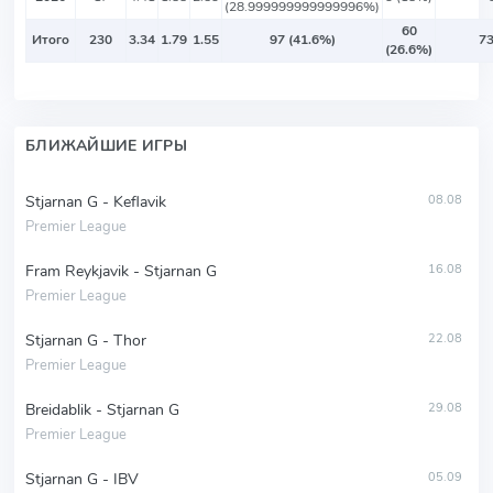
(28.999999999999996%)
60
Итого
230
3.34
1.79
1.55
97 (41.6%)
73
(26.6%)
БЛИЖАЙШИЕ ИГРЫ
Stjarnan G - Keflavik
08.08
Premier League
Fram Reykjavik - Stjarnan G
16.08
Premier League
Stjarnan G - Thor
22.08
Premier League
Breidablik - Stjarnan G
29.08
Premier League
Stjarnan G - IBV
05.09