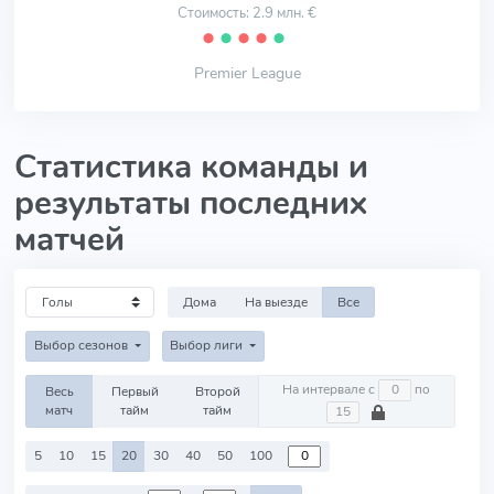
Стоимость: 2.9 млн. €
⬤
⬤
⬤
⬤
⬤
Premier League
Статистика команды и
результаты последних
матчей
Дома
На выезде
Все
Выбор сезонов
Выбор лиги
На интервале с
по
Весь
Первый
Второй
матч
тайм
тайм
5
10
15
20
30
40
50
100