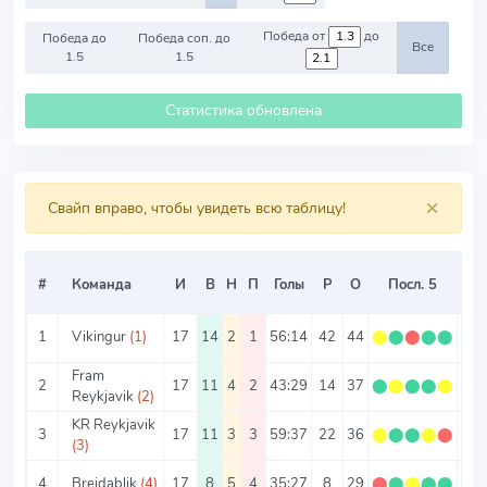
Победа от
до
Победа до
Победа соп. до
Все
1.5
1.5
Статистика обновлена
×
Свайп вправо, чтобы увидеть всю таблицу!
#
Команда
И
В
Н
П
Голы
Р
О
Посл. 5
О/
1
Vikingur
(1)
17
14
2
1
56:14
42
44
⬤
⬤
⬤
⬤
⬤
2.5
Fram
2
17
11
4
2
43:29
14
37
⬤
⬤
⬤
⬤
⬤
2.1
Reykjavik
(2)
KR Reykjavik
3
17
11
3
3
59:37
22
36
⬤
⬤
⬤
⬤
⬤
2.1
(3)
4
Breidablik
(4)
17
8
5
4
35:27
8
29
⬤
⬤
⬤
⬤
⬤
1.7