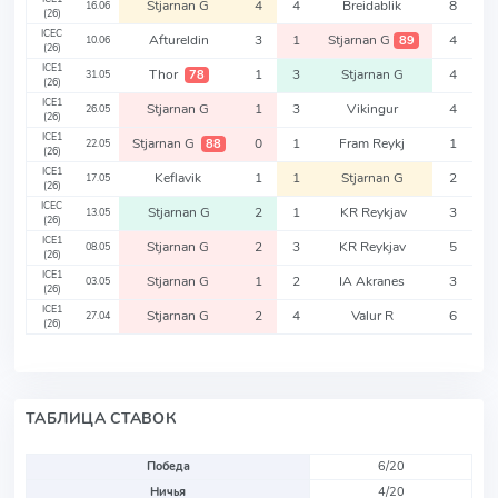
Stjarnan G
4
4
Breidablik
8
16.06
(26)
ICEC
Aftureldin
3
1
Stjarnan G
4
89
10.06
(26)
ICE1
Thor
1
3
Stjarnan G
4
78
31.05
(26)
ICE1
Stjarnan G
1
3
Vikingur
4
26.05
(26)
ICE1
Stjarnan G
0
1
Fram Reykj
1
88
22.05
(26)
ICE1
Keflavik
1
1
Stjarnan G
2
17.05
(26)
ICEC
Stjarnan G
2
1
KR Reykjav
3
13.05
(26)
ICE1
Stjarnan G
2
3
KR Reykjav
5
08.05
(26)
ICE1
Stjarnan G
1
2
IA Akranes
3
03.05
(26)
ICE1
Stjarnan G
2
4
Valur R
6
27.04
(26)
ТАБЛИЦА СТАВОК
Победа
6/20
Ничья
4/20