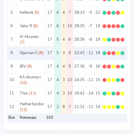
5
Keflavik
(5)
17
6
4
7
28:33
-5
22
⬤
⬤
⬤
⬤
⬤
1.2
6
Valur R
(6)
17
6
1
10
28:35
-7
19
⬤
⬤
⬤
⬤
⬤
1.1
IA Akranes
7
17
5
4
8
28:36
-8
19
⬤
⬤
⬤
⬤
⬤
1.1
(7)
8
Stjarnan G
(8)
17
5
3
9
32:43
-11
18
⬤
⬤
⬤
⬤
⬤
1.0
9
IBV
(9)
17
4
4
9
27:36
-9
16
⬤
⬤
⬤
⬤
⬤
0.9
KA Akureyri
10
17
4
3
10
24:35
-11
15
⬤
⬤
⬤
⬤
⬤
0.8
(10)
11
Thor
(11)
17
4
3
10
18:42
-24
15
⬤
⬤
⬤
⬤
⬤
0.8
Hafnarfjordur
12
17
2
8
7
21:32
-11
14
⬤
⬤
⬤
⬤
⬤
0.8
(12)
Все
Команда
102