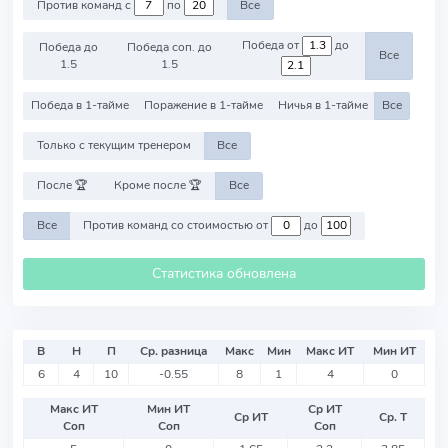
Против команд с
по
Все
Победа от
до
Победа до
Победа соп. до
Все
1.5
1.5
Победа в 1-тайме
Поражение в 1-тайме
Ничья в 1-тайме
Все
Только с текущим тренером
Все
После 🏆
Кроме после 🏆
Все
Все
Против команд со стоимостью от
до
Статистика обновлена
В
Н
П
Ср. разница
Макс
Мин
Макс ИТ
Мин ИТ
6
4
10
-0.55
8
1
4
0
Макс ИТ
Мин ИТ
Ср ИТ
Ср ИТ
Ср. Т
Соп
Соп
Соп