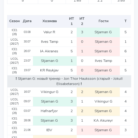
5
0
1.65
2.2
3.85
ИТ
ИТ
Сезон
Дата
Хозяева
Гости
Т
1
2
ICE1
Valur R
2
3
Stjarnan G
5
03.08
(26)
UCOL
Ilves Tamp
1
0
Stjarnan G
1
30.07
(26/27)
ICE1
IA Akranes
5
1
Stjarnan G
6
26.07
(26)
UCOL
Stjarnan G
1
0
Ilves Tamp
1
23.07
(26/27)
ICE1
KR Reykjav
5
0
Stjarnan G
5
19.07
(26)
❗️ Stjarnan G: новый тренер - Jon Thor Hauksson
(старый - Jokull
Elisabetarson)
❗️
UCOL
Vikingur G
2
2
Stjarnan G
4
16.07
(26/27)
UCOL
Stjarnan G
3
1
Vikingur G
4
09.07
(26/27)
ICE1
Hafnarfjor
2
2
Stjarnan G
4
03.07
(26)
ICE1
Stjarnan G
3
1
KA Akureyr
4
28.06
(26)
ICE1
IBV
2
1
Stjarnan G
3
21.06
(26)
ICE1