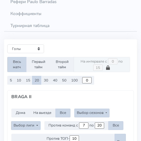
Рефери Paulo Barradas
Коэффициенты
Турнирная таблица
На интервале с
по
Весь
Первый
Второй
матч
тайм
тайм
5
10
15
20
30
40
50
100
BRAGA II
Дома
На выезде
Все
Выбор сезонов
Выбор лиги
Против команд с
по
Все
Против ТОП-