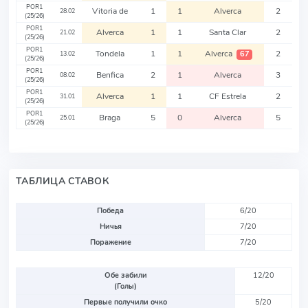
POR1
Vitoria de
1
1
Alverca
2
28.02
(25/26)
POR1
Alverca
1
1
Santa Clar
2
21.02
(25/26)
POR1
Tondela
1
1
Alverca
2
67
13.02
(25/26)
POR1
Benfica
2
1
Alverca
3
08.02
(25/26)
POR1
Alverca
1
1
CF Estrela
2
31.01
(25/26)
POR1
Braga
5
0
Alverca
5
25.01
(25/26)
ТАБЛИЦА СТАВОК
Победа
6/20
Ничья
7/20
Поражение
7/20
Обе забили
12/20
(Голы)
Первые получили очко
5/20