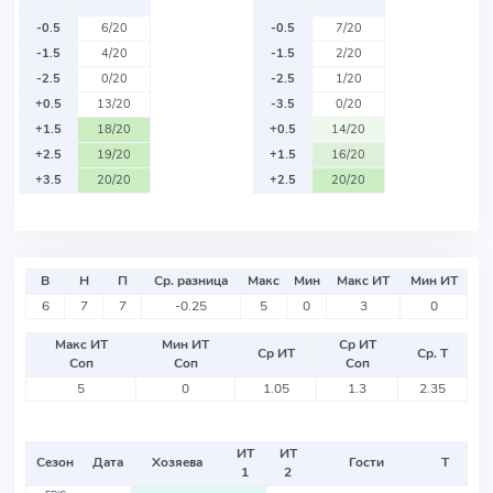
-0.5
6/20
-0.5
7/20
-1.5
4/20
-1.5
2/20
-2.5
0/20
-2.5
1/20
+0.5
13/20
-3.5
0/20
+1.5
18/20
+0.5
14/20
+2.5
19/20
+1.5
16/20
+3.5
20/20
+2.5
20/20
В
Н
П
Ср. разница
Макс
Мин
Макс ИТ
Мин ИТ
6
7
7
-0.25
5
0
3
0
Макс ИТ
Мин ИТ
Ср ИТ
Ср ИТ
Ср. Т
Соп
Соп
Соп
5
0
1.05
1.3
2.35
ИТ
ИТ
Сезон
Дата
Хозяева
Гости
Т
1
2