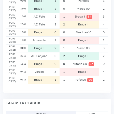
Braga II
1
0
Paredes
1
01.03
(25/26)
POR3
Braga II
2
0
Marco 09
2
22.02
(25/26)
POR3
AD Fafe
2
1
Braga II
3
84
15.02
(25/26)
POR3
AD Fafe
2
2
Braga II
4
25.01
(25/26)
POR3
Braga II
0
0
Sao Joao V
0
17.01
(25/26)
POR3
Amarante
1
0
Braga II
1
11.01
(25/26)
POR3
Braga II
2
1
Marco 09
3
04.01
(25/26)
POR3
AD Sanjoan
0
2
Braga II
2
20.12
(25/26)
POR3
Braga II
0
0
Vitoria Gu
0
57
13.12
(25/26)
POR3
Varzim
3
1
Braga II
4
07.12
(25/26)
POR3
Braga II
1
1
Trofense
2
90
01.12
(25/26)
ТАБЛИЦА СТАВОК