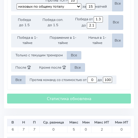
Против ТОП-
Все
за
матчей
Победа от
Победа
Победа соп.
Все
до 1.5
до 1.5
до
Победа в 1-
Поражение в 1-
Ничья в 1-
Все
тайме
тайме
тайме
Только с текущим тренером
Все
После 🏆
Кроме после 🏆
Все
Все
Против команд со стоимостью от
до
Статистика обновлена
В
Н
П
Ср. разница
Макс
Мин
Макс ИТ
Мин ИТ
6
7
7
0
5
0
2
0