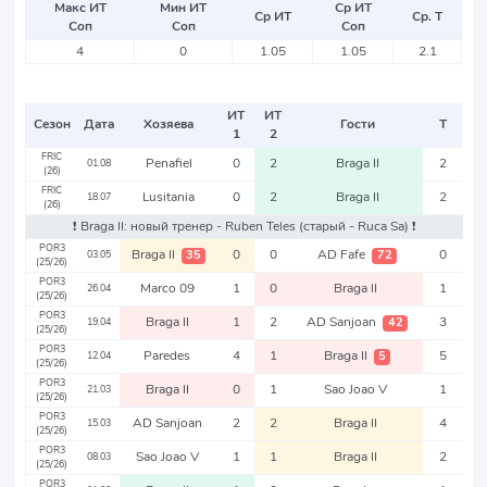
Макс ИТ
Мин ИТ
Ср ИТ
Ср ИТ
Ср. Т
Соп
Соп
Соп
4
0
1.05
1.05
2.1
ИТ
ИТ
Сезон
Дата
Хозяева
Гости
Т
1
2
FRIC
Penafiel
0
2
Braga II
2
01.08
(26)
FRIC
Lusitania
0
2
Braga II
2
18.07
(26)
❗️ Braga II: новый тренер - Ruben Teles
(старый - Ruca Sa)
❗️
POR3
Braga II
0
0
AD Fafe
0
35
72
03.05
(25/26)
POR3
Marco 09
1
0
Braga II
1
26.04
(25/26)
POR3
Braga II
1
2
AD Sanjoan
3
42
19.04
(25/26)
POR3
Paredes
4
1
Braga II
5
5
12.04
(25/26)
POR3
Braga II
0
1
Sao Joao V
1
21.03
(25/26)
POR3
AD Sanjoan
2
2
Braga II
4
15.03
(25/26)
POR3
Sao Joao V
1
1
Braga II
2
08.03
(25/26)
POR3