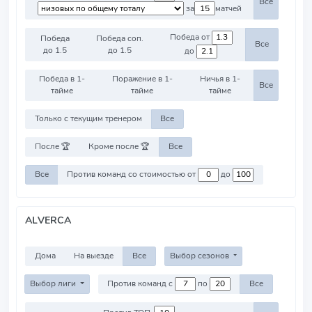
Все
за
матчей
Победа от
Победа
Победа соп.
Все
до 1.5
до 1.5
до
Победа в 1-
Поражение в 1-
Ничья в 1-
Все
тайме
тайме
тайме
Только с текущим тренером
Все
После 🏆
Кроме после 🏆
Все
Все
Против команд со стоимостью от
до
ALVERCA
Дома
На выезде
Все
Выбор сезонов
Выбор лиги
Против команд с
по
Все