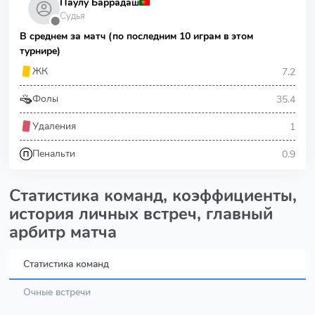
Паулу Баррадаш
Судья
⬤
В среднем за матч (по последним 10 играм в этом
турнире)
7.2
ЖК
35.4
Фолы
1
Удаления
0.9
Пенальти
Статистика команд, коэффициенты,
история личных встреч, главный
арбитр матча
Статистика команд
Очные встречи