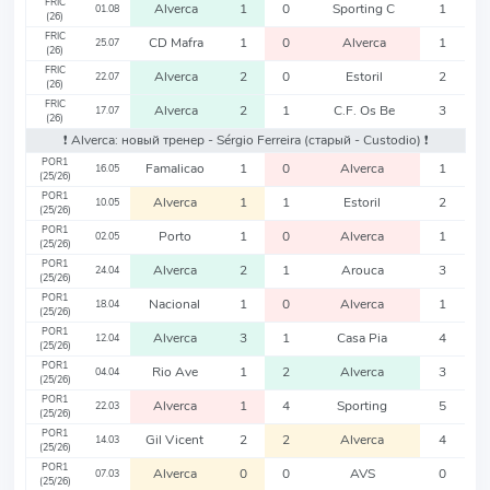
FRIC
Alverca
1
0
Sporting C
1
01.08
(26)
FRIC
CD Mafra
1
0
Alverca
1
25.07
(26)
FRIC
Alverca
2
0
Estoril
2
22.07
(26)
FRIC
Alverca
2
1
C.F. Os Be
3
17.07
(26)
❗️ Alverca: новый тренер - Sérgio Ferreira
(старый - Custodio)
❗️
POR1
Famalicao
1
0
Alverca
1
16.05
(25/26)
POR1
Alverca
1
1
Estoril
2
10.05
(25/26)
POR1
Porto
1
0
Alverca
1
02.05
(25/26)
POR1
Alverca
2
1
Arouca
3
24.04
(25/26)
POR1
Nacional
1
0
Alverca
1
18.04
(25/26)
POR1
Alverca
3
1
Casa Pia
4
12.04
(25/26)
POR1
Rio Ave
1
2
Alverca
3
04.04
(25/26)
POR1
Alverca
1
4
Sporting
5
22.03
(25/26)
POR1
Gil Vicent
2
2
Alverca
4
14.03
(25/26)
POR1
Alverca
0
0
AVS
0
07.03
(25/26)