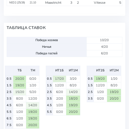
Maastricht
3
2
Vitesse
5
NED2 (25/26)
21.10
ТАБЛИЦА СТАВОК
Победа хозяев
10/20
Ничья
4/20
Победа гостей
6/20
ТБ
ТМ
ИТ1Б
ИТ1М
ИТ2Б
ИТ2М
0.5
20/20
0/20
0.5
17/20
3/20
0.5
19/20
1/20
1.5
19/20
1/20
1.5
12/20
8/20
1.5
12/20
8/20
2.5
15/20
5/20
2.5
6/20
14/20
2.5
1/20
19/20
3.5
8/20
12/20
3.5
2/20
18/20
3.5
0/20
20/20
4.5
6/20
14/20
4.5
1/20
19/20
5.5
1/20
19/20
5.5
0/20
20/20
6.5
1/20
19/20
7.5
0/20
20/20