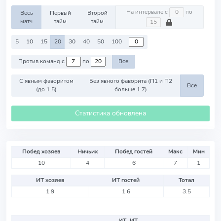
На интервале с
по
Весь
Первый
Второй
матч
тайм
тайм
5
10
15
20
30
40
50
100
Против команд с
по
Все
С явным фаворитом
Без явного фаворита (П1 и П2
Все
(до 1.5)
больше 1.7)
Статистика обновлена
Побед хозяев
Ничьих
Побед гостей
Макс
Мин
10
4
6
7
1
ИТ хозяев
ИТ гостей
Тотал
1.9
1.6
3.5
ИТ
ИТ