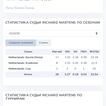
Лига: Eerste Divisie
СТАТИСТИКА СУДЬИ RICHARD MARTENS ПО СЕЗОНАМ
Средние значения
Суммы
Сезон
Матчей
ЖК
КК
ПЕН
ФОЛЫ
Netherlands: Eerste Divisie
17
3.35
0.18
0.59
23.18
Netherlands: Eredivisie
8
3.25
0.25
0.38
21.5
Netherlands: Cup
1
2
0
1
20
Итого
26
3.27
0.19
0.54
22.54
СТАТИСТИКА СУДЬИ RICHARD MARTENS ПО
ТУРНИРАМ