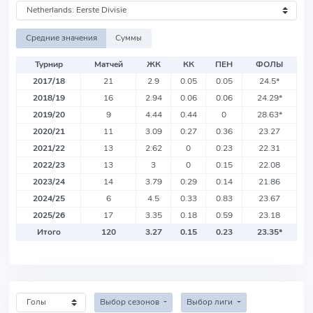
Средние значения
Суммы
Турнир
Матчей
ЖК
КК
ПЕН
ФОЛЫ
2017/18
21
2.9
0.05
0.05
24.5
*
2018/19
16
2.94
0.06
0.06
24.29
*
2019/20
9
4.44
0.44
0
28.63
*
2020/21
11
3.09
0.27
0.36
23.27
2021/22
13
2.62
0
0.23
22.31
2022/23
13
3
0
0.15
22.08
2023/24
14
3.79
0.29
0.14
21.86
2024/25
6
4.5
0.33
0.83
23.67
2025/26
17
3.35
0.18
0.59
23.18
Итого
120
3.27
0.15
0.23
23.35
*
Выбор сезонов
Выбор лиги