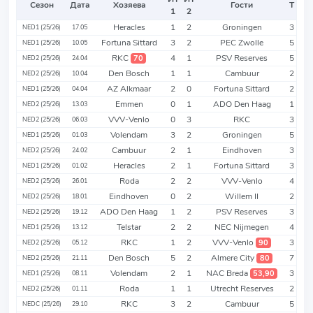
Сезон
Дата
Хозяева
Гости
Т
1
2
Heracles
1
2
Groningen
3
NED1 (25/26)
17.05
Fortuna Sittard
3
2
PEC Zwolle
5
NED1 (25/26)
10.05
RKC
4
1
PSV Reserves
5
70
NED2 (25/26)
24.04
Den Bosch
1
1
Cambuur
2
NED2 (25/26)
10.04
AZ Alkmaar
2
0
Fortuna Sittard
2
NED1 (25/26)
04.04
Emmen
0
1
ADO Den Haag
1
NED2 (25/26)
13.03
VVV-Venlo
0
3
RKC
3
NED2 (25/26)
06.03
Volendam
3
2
Groningen
5
NED1 (25/26)
01.03
Cambuur
2
1
Eindhoven
3
NED2 (25/26)
24.02
Heracles
2
1
Fortuna Sittard
3
NED1 (25/26)
01.02
Roda
2
2
VVV-Venlo
4
NED2 (25/26)
26.01
Eindhoven
0
2
Willem II
2
NED2 (25/26)
18.01
ADO Den Haag
1
2
PSV Reserves
3
NED2 (25/26)
19.12
Telstar
2
2
NEC Nijmegen
4
NED1 (25/26)
13.12
RKC
1
2
VVV-Venlo
3
90
NED2 (25/26)
05.12
Den Bosch
5
2
Almere City
7
80
NED2 (25/26)
21.11
Volendam
2
1
NAC Breda
3
53,90
NED1 (25/26)
08.11
Roda
1
1
Utrecht Reserves
2
NED2 (25/26)
01.11
RKC
3
2
Cambuur
5
NEDC (25/26)
29.10