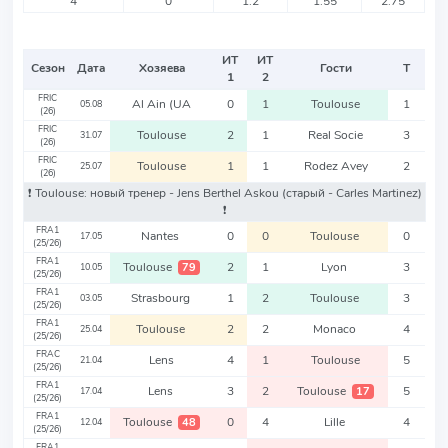
4
0
1.2
1.55
2.75
ИТ
ИТ
Сезон
Дата
Хозяева
Гости
Т
1
2
FRIC
Al Ain (UA
0
1
Toulouse
1
05.08
(26)
FRIC
Toulouse
2
1
Real Socie
3
31.07
(26)
FRIC
Toulouse
1
1
Rodez Avey
2
25.07
(26)
❗️ Toulouse: новый тренер - Jens Berthel Askou
(старый - Carles Martinez)
❗️
FRA1
Nantes
0
0
Toulouse
0
17.05
(25/26)
FRA1
Toulouse
2
1
Lyon
3
79
10.05
(25/26)
FRA1
Strasbourg
1
2
Toulouse
3
03.05
(25/26)
FRA1
Toulouse
2
2
Monaco
4
25.04
(25/26)
FRAC
Lens
4
1
Toulouse
5
21.04
(25/26)
FRA1
Lens
3
2
Toulouse
5
17
17.04
(25/26)
FRA1
Toulouse
0
4
Lille
4
48
12.04
(25/26)
FRA1