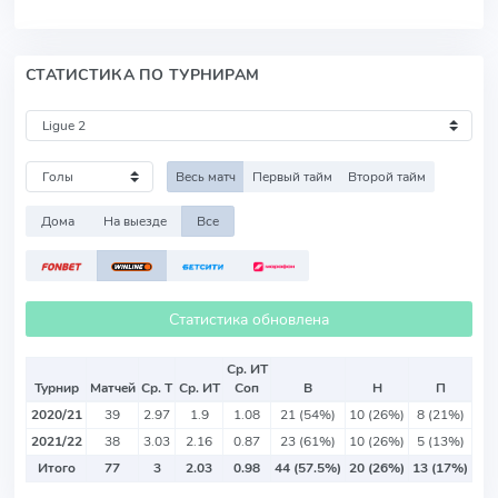
СТАТИСТИКА ПО ТУРНИРАМ
Весь матч
Первый тайм
Второй тайм
Дома
На выезде
Все
Статистика обновлена
Ср. ИТ
Турнир
Матчей
Ср. Т
Ср. ИТ
Соп
В
Н
П
2020/21
39
2.97
1.9
1.08
21 (54%)
10 (26%)
8 (21%)
2021/22
38
3.03
2.16
0.87
23 (61%)
10 (26%)
5 (13%)
Итого
77
3
2.03
0.98
44 (57.5%)
20 (26%)
13 (17%)