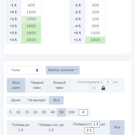
-1.5
0/20
-1.5
3/20
+0.5
12/20
-2.5
2/20
+1.5
17/20
-3.5
1/20
+2.5
18/20
-4.5
0/20
+3.5
19/20
+0.5
13/20
+4.5
20/20
+1.5
20/20
Выбор сезонов
На интервале с
по
Весь
Первый
Второй
матч
тайм
тайм
Дома
На выезде
Все
5
10
15
20
30
40
50
100
Победа от
до
Победа до
Победа соп. до
Все
1.5
1.5