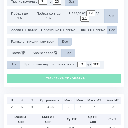
Против команд с
по
Все
Победа от
до
Победа до
Победа соп. до
Все
1.5
1.5
Победа в 1-тайме
Поражение в 1-тайме
Ничья в 1-тайме
Все
Только с текущим тренером
Все
После 🏆
Кроме после 🏆
Все
Все
Против команд со стоимостью от
до
Статистика обновлена
В
Н
П
Ср. разница
Макс
Мин
Макс ИТ
Мин ИТ
7
5
8
-0.35
7
0
4
0
Макс ИТ
Мин ИТ
Ср ИТ
Ср ИТ
Ср. Т
Соп
Соп
Соп