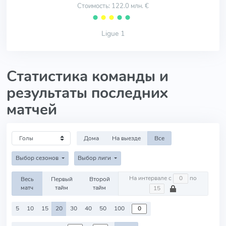
Стоимость: 122.0 млн. €
⬤
⬤
⬤
⬤
⬤
Ligue 1
Статистика команды и
результаты последних
матчей
Дома
На выезде
Все
Выбор сезонов
Выбор лиги
На интервале с
по
Весь
Первый
Второй
матч
тайм
тайм
5
10
15
20
30
40
50
100