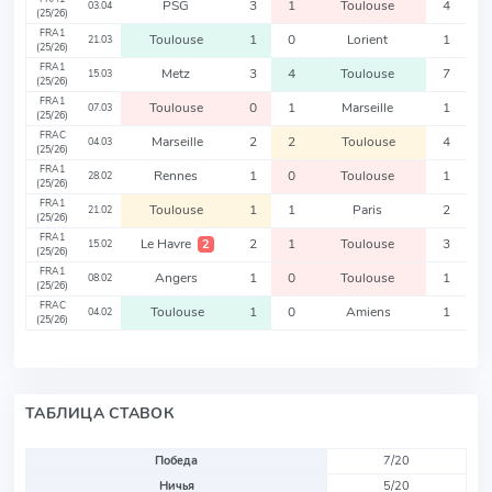
PSG
3
1
Toulouse
4
03.04
(25/26)
FRA1
Toulouse
1
0
Lorient
1
21.03
(25/26)
FRA1
Metz
3
4
Toulouse
7
15.03
(25/26)
FRA1
Toulouse
0
1
Marseille
1
07.03
(25/26)
FRAC
Marseille
2
2
Toulouse
4
04.03
(25/26)
FRA1
Rennes
1
0
Toulouse
1
28.02
(25/26)
FRA1
Toulouse
1
1
Paris
2
21.02
(25/26)
FRA1
Le Havre
2
1
Toulouse
3
2
15.02
(25/26)
FRA1
Angers
1
0
Toulouse
1
08.02
(25/26)
FRAC
Toulouse
1
0
Amiens
1
04.02
(25/26)
ТАБЛИЦА СТАВОК
Победа
7/20
Ничья
5/20