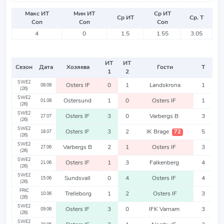
Макс ИТ
Мин ИТ
Ср ИТ
Ср ИТ
Ср. Т
Соп
Соп
Соп
4
0
1.5
1.55
3.05
ИТ
ИТ
Сезон
Дата
Хозяева
Гости
Т
1
2
SWE2
Osters IF
0
1
Landskrona
1
08.08
(26)
SWE2
Ostersund
1
0
Osters IF
1
01.08
(26)
SWE2
Osters IF
3
0
Varbergs B
3
27.07
(26)
SWE2
Osters IF
3
2
IK Brage
5
72
18.07
(26)
SWE2
Varbergs B
2
1
Osters IF
3
27.06
(26)
SWE2
Osters IF
1
3
Falkenberg
4
21.06
(26)
SWE2
Sundsvall
0
4
Osters IF
4
15.06
(26)
FRIC
Trelleborg
1
2
Osters IF
3
10.06
(26)
SWE2
Osters IF
3
0
IFK Varnam
3
09.06
(26)
SWE2