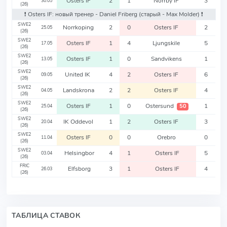
Osters IF
2
1
Norrby IF
3
30.05
(26)
❗️ Osters IF: новый тренер - Daniel Friberg
(старый - Max Molder)
❗️
SWE2
Norrkoping
2
0
Osters IF
2
25.05
(26)
SWE2
Osters IF
1
4
Ljungskile
5
17.05
(26)
SWE2
Osters IF
1
0
Sandvikens
1
13.05
(26)
SWE2
United IK
4
2
Osters IF
6
09.05
(26)
SWE2
Landskrona
2
2
Osters IF
4
04.05
(26)
SWE2
Osters IF
1
0
Ostersund
1
50
25.04
(26)
SWE2
IK Oddevol
1
2
Osters IF
3
20.04
(26)
SWE2
Osters IF
0
0
Orebro
0
11.04
(26)
SWE2
Helsingbor
4
1
Osters IF
5
03.04
(26)
FRIC
Elfsborg
3
1
Osters IF
4
26.03
(26)
ТАБЛИЦА СТАВОК