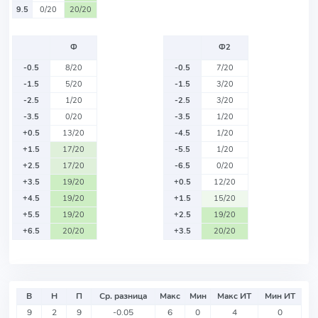
9.5
0/20
20/20
Ф
Ф2
-0.5
8/20
-0.5
7/20
-1.5
5/20
-1.5
3/20
-2.5
1/20
-2.5
3/20
-3.5
0/20
-3.5
1/20
+0.5
13/20
-4.5
1/20
+1.5
17/20
-5.5
1/20
+2.5
17/20
-6.5
0/20
+3.5
19/20
+0.5
12/20
+4.5
19/20
+1.5
15/20
+5.5
19/20
+2.5
19/20
+6.5
20/20
+3.5
20/20
В
Н
П
Ср. разница
Макс
Мин
Макс ИТ
Мин ИТ
9
2
9
-0.05
6
0
4
0