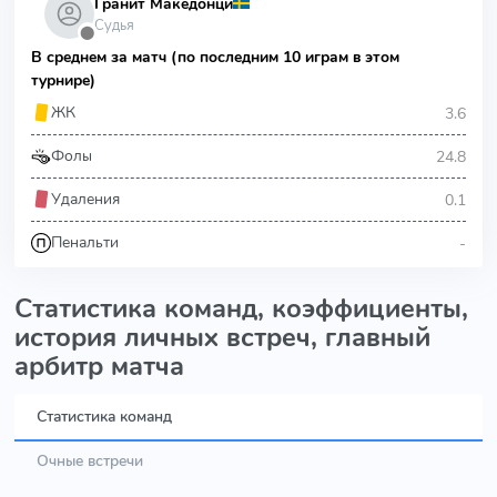
Гранит Македонци
Судья
⬤
В среднем за матч (по последним 10 играм в этом
турнире)
3.6
ЖК
24.8
Фолы
0.1
Удаления
-
Пенальти
Статистика команд, коэффициенты,
история личных встреч, главный
арбитр матча
Статистика команд
Очные встречи