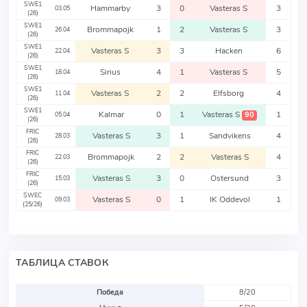
SWE1
Hammarby
3
0
Vasteras S
3
03.05
(26)
SWE1
Brommapojk
1
2
Vasteras S
3
26.04
(26)
SWE1
Vasteras S
3
3
Hacken
6
22.04
(26)
SWE1
Sirius
4
1
Vasteras S
5
18.04
(26)
SWE1
Vasteras S
2
2
Elfsborg
4
11.04
(26)
SWE1
Kalmar
0
1
Vasteras S
1
90
05.04
(26)
FRIC
Vasteras S
3
1
Sandvikens
4
28.03
(26)
FRIC
Brommapojk
2
2
Vasteras S
4
22.03
(26)
FRIC
Vasteras S
3
0
Ostersund
3
15.03
(26)
SWEC
Vasteras S
0
1
IK Oddevol
1
09.03
(25/26)
ТАБЛИЦА СТАВОК
Победа
8/20