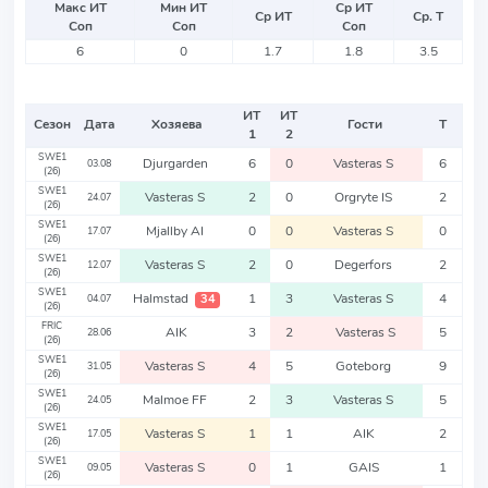
Макс ИТ
Мин ИТ
Ср ИТ
Ср ИТ
Ср. Т
Соп
Соп
Соп
6
0
1.7
1.8
3.5
ИТ
ИТ
Сезон
Дата
Хозяева
Гости
Т
1
2
SWE1
Djurgarden
6
0
Vasteras S
6
03.08
(26)
SWE1
Vasteras S
2
0
Orgryte IS
2
24.07
(26)
SWE1
Mjallby AI
0
0
Vasteras S
0
17.07
(26)
SWE1
Vasteras S
2
0
Degerfors
2
12.07
(26)
SWE1
Halmstad
1
3
Vasteras S
4
34
04.07
(26)
FRIC
AIK
3
2
Vasteras S
5
28.06
(26)
SWE1
Vasteras S
4
5
Goteborg
9
31.05
(26)
SWE1
Malmoe FF
2
3
Vasteras S
5
24.05
(26)
SWE1
Vasteras S
1
1
AIK
2
17.05
(26)
SWE1
Vasteras S
0
1
GAIS
1
09.05
(26)