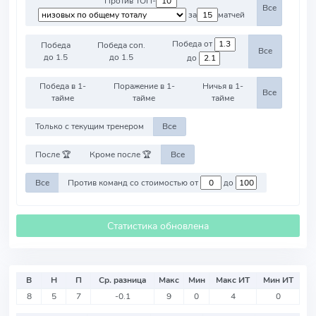
Против ТОП-
Все
за
матчей
Победа от
Победа
Победа соп.
Все
до 1.5
до 1.5
до
Победа в 1-
Поражение в 1-
Ничья в 1-
Все
тайме
тайме
тайме
Только с текущим тренером
Все
После 🏆
Кроме после 🏆
Все
Все
Против команд со стоимостью от
до
Статистика обновлена
В
Н
П
Ср. разница
Макс
Мин
Макс ИТ
Мин ИТ
8
5
7
-0.1
9
0
4
0