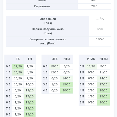
Ничья
5/20
Поражение
7/20
Обе забили
11/20
(Голы)
Первые получили очко
6/20
(Голы)
Соперник первым получил
10/20
очко (Голы)
ТБ
ТМ
ИТБ
ИТМ
ИТ2Б
ИТ2М
0.5
19/20
1/20
0.5
15/20
5/20
0.5
15/20
5/20
1.5
16/20
4/20
1.5
12/20
8/20
1.5
9/20
11/20
2.5
13/20
7/20
2.5
6/20
14/20
2.5
6/20
14/20
3.5
10/20
10/20
3.5
1/20
19/20
3.5
3/20
17/20
4.5
6/20
14/20
4.5
0/20
20/20
4.5
2/20
18/20
5.5
3/20
17/20
5.5
1/20
19/20
6.5
1/20
19/20
6.5
0/20
20/20
7.5
1/20
19/20
8.5
1/20
19/20