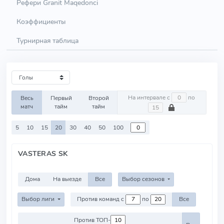
Рефери Granit Maqedonci
Коэффициенты
Турнирная таблица
На интервале с
по
Весь
Первый
Второй
матч
тайм
тайм
5
10
15
20
30
40
50
100
VASTERAS SK
Дома
На выезде
Все
Выбор сезонов
Выбор лиги
Против команд с
по
Все
Против ТОП-