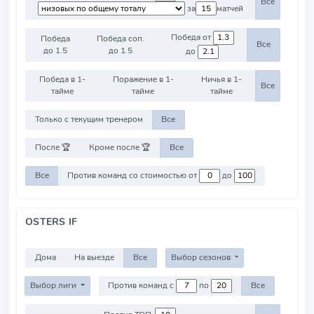
Все
за
матчей
Победа от
Победа
Победа соп.
Все
до 1.5
до 1.5
до
Победа в 1-
Поражение в 1-
Ничья в 1-
Все
тайме
тайме
тайме
Только с текущим тренером
Все
После 🏆
Кроме после 🏆
Все
Все
Против команд со стоимостью от
до
OSTERS IF
Дома
На выезде
Все
Выбор сезонов
Выбор лиги
Против команд с
по
Все