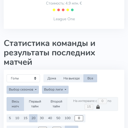
Стоимость: 4.9 млн. €
⬤
⬤
⬤
⬤
⬤
League One
Статистика команды и
результаты последних
матчей
Дома
На выезде
Все
Выбор сезонов
Выбор лиги
На интервале с
по
Весь
Первый
Второй
матч
тайм
тайм
5
10
15
20
30
40
50
100