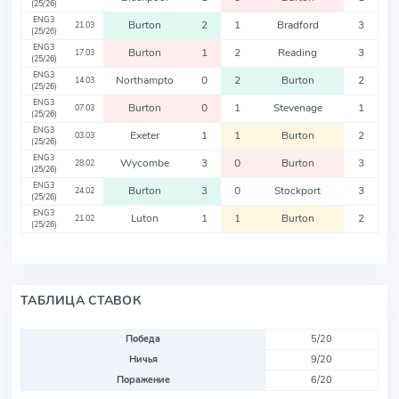
(25/26)
ENG3
Burton
2
1
Bradford
3
21.03
(25/26)
ENG3
Burton
1
2
Reading
3
17.03
(25/26)
ENG3
Northampto
0
2
Burton
2
14.03
(25/26)
ENG3
Burton
0
1
Stevenage
1
07.03
(25/26)
ENG3
Exeter
1
1
Burton
2
03.03
(25/26)
ENG3
Wycombe
3
0
Burton
3
28.02
(25/26)
ENG3
Burton
3
0
Stockport
3
24.02
(25/26)
ENG3
Luton
1
1
Burton
2
21.02
(25/26)
ТАБЛИЦА СТАВОК
Победа
5/20
Ничья
9/20
Поражение
6/20