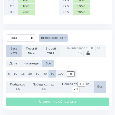
+1.5
18/20
+1.5
18/20
+2.5
18/20
+2.5
19/20
+3.5
20/20
+3.5
20/20
Выбор сезонов
На интервале с
по
Весь
Первый
Второй
матч
тайм
тайм
Дома
На выезде
Все
5
10
15
20
30
40
50
100
Победа от
до
Победа до
Победа соп. до
Все
1.5
1.5
Статистика обновлена