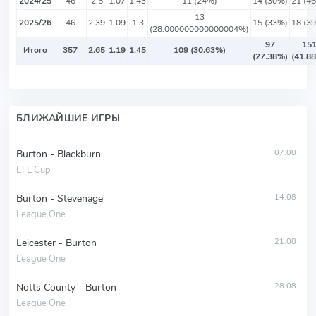
2024/25
46
2.5
1.07
1.43
11 (24%)
14 (30%)
21 (4
13
2025/26
46
2.39
1.09
1.3
15 (33%)
18 (3
(28.000000000000004%)
97
15
Итого
357
2.65
1.19
1.45
109 (30.63%)
(27.38%)
(41.8
БЛИЖАЙШИЕ ИГРЫ
Burton - Blackburn
07.08
EFL Cup
Burton - Stevenage
14.08
League One
Leicester - Burton
21.08
League One
Notts County - Burton
28.08
League One