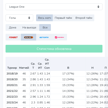
Весь матч
Первый тайм
Второй тайм
Дома
На выезде
Все
Статистика обновлена
Ср.
Ср.
Ср.
ИТ
Турнир
Матчей
Т
ИТ
Соп
В
Н
П
2018/19
46
2.67
1.43
1.24
17 (37%)
12 (26%)
17 (3
2019/20
35
2.86
1.43
1.43
12 (34%)
12 (34%)
11 (3
2020/21
46
2.91
1.33
1.59
15 (33%)
12 (26%)
19 (4
2021/22
46
2.57
1.11
1.46
14 (30%)
11 (24%)
21 (4
2022/23
46
2.96
1.24
1.72
15 (33%)
11 (24%)
20 (4
2023/24
46
2.3
0.85
1.46
12 (26%)
10 (22%)
24 (5