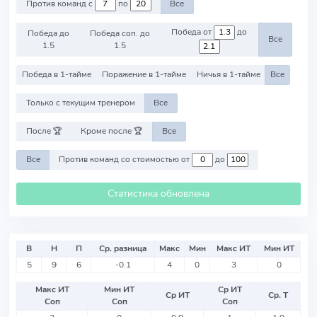
Против команд с
по
Все
Победа от
до
Победа до
Победа соп. до
Все
1.5
1.5
Победа в 1-тайме
Поражение в 1-тайме
Ничья в 1-тайме
Все
Только с текущим тренером
Все
После 🏆
Кроме после 🏆
Все
Все
Против команд со стоимостью от
до
Статистика обновлена
В
Н
П
Ср. разница
Макс
Мин
Макс ИТ
Мин ИТ
5
9
6
-0.1
4
0
3
0
Макс ИТ
Мин ИТ
Ср ИТ
Ср ИТ
Ср. Т
Соп
Соп
Соп