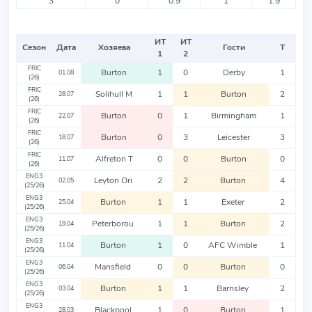
3
0
0.9
1
1.9
ИТ
ИТ
Сезон
Дата
Хозяева
Гости
Т
1
2
FRIC
Burton
1
0
Derby
1
01.08
(26)
FRIC
Solihull M
1
1
Burton
2
28.07
(26)
FRIC
Burton
0
1
Birmingham
1
22.07
(26)
FRIC
Burton
0
3
Leicester
3
18.07
(26)
FRIC
Alfreton T
0
0
Burton
0
11.07
(26)
ENG3
Leyton Ori
2
2
Burton
4
02.05
(25/26)
ENG3
Burton
1
1
Exeter
2
25.04
(25/26)
ENG3
Peterborou
1
1
Burton
2
19.04
(25/26)
ENG3
Burton
1
0
AFC Wimble
1
11.04
(25/26)
ENG3
Mansfield
0
0
Burton
0
06.04
(25/26)
ENG3
Burton
1
1
Barnsley
2
03.04
(25/26)
ENG3
Blackpool
1
0
Burton
1
28.03