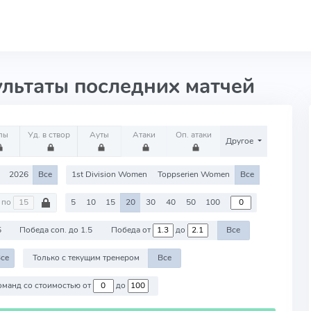
ультаты последних матчей
лы
Уд. в створ
Ауты
Атаки
Оп. атаки
Другое
2026
Все
1st Division Women
Toppserien Women
Все
по
5
10
15
20
30
40
50
100
5
Победа соп. до 1.5
Победа от
до
Все
се
Только с текущим тренером
Все
Против команд со стоимостью от
до