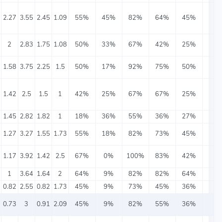
2.27
3.55
2.45
1.09
55%
45%
82%
64%
45%
2
2.83
1.75
1.08
50%
33%
67%
42%
25%
1.58
3.75
2.25
1.5
50%
17%
92%
75%
50%
1.42
2.5
1.5
1
42%
25%
67%
67%
25%
1.45
2.82
1.82
1
18%
36%
55%
36%
27%
1.27
3.27
1.55
1.73
55%
18%
82%
73%
45%
1.17
3.92
1.42
2.5
67%
0%
100%
83%
42%
1
3.64
1.64
2
64%
9%
82%
82%
64%
0.82
2.55
0.82
1.73
45%
9%
73%
45%
36%
0.73
3
0.91
2.09
45%
9%
82%
55%
36%