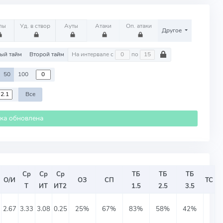
лы
Уд. в створ
Ауты
Атаки
Оп. атаки
Другое
ый тайм
Второй тайм
На интервале с
по
50
100
Все
ика обновлена
Ср
Ср
Ср
ТБ
ТБ
ТБ
О/И
ОЗ
СП
ТС
Т
ИТ
ИТ2
1.5
2.5
3.5
2.67
3.33
3.08
0.25
25%
67%
83%
58%
42%