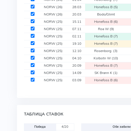
NORW
(26)
28.03
Honefoss B
(5)
NORW
(26)
20.03
Bodo/Glimt
NORW
(25)
15.11
Honefoss B
(6)
NORW
(25)
07.11
Roa W
(9)
NORW
(25)
02.11
Honefoss B
(7)
NORW
(25)
19.10
Honefoss B
(7)
NORW
(25)
12.10
Rosenborg
(3)
NORW
(25)
04.10
Kolbotn W
(10)
NORW
(25)
20.09
Honefoss B
(7)
NORW
(25)
14.09
SK Brann K
(1)
NORW
(25)
03.09
Honefoss B
(6)
ТАБЛИЦА СТАВОК
Победа
4/20
Обе забили