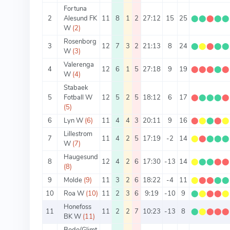
Fortuna
2
Alesund FK
11
8
1
2
27:12
15
25
⬤
⬤
⬤
⬤
⬤
W
(2)
Rosenborg
3
12
7
3
2
21:13
8
24
⬤
⬤
⬤
⬤
⬤
W
(3)
Valerenga
4
12
6
1
5
27:18
9
19
⬤
⬤
⬤
⬤
⬤
W
(4)
Stabaek
5
Fotball W
12
5
2
5
18:12
6
17
⬤
⬤
⬤
⬤
⬤
(5)
6
Lyn W
(6)
11
4
4
3
20:11
9
16
⬤
⬤
⬤
⬤
⬤
Lillestrom
7
11
4
2
5
17:19
-2
14
⬤
⬤
⬤
⬤
⬤
W
(7)
Haugesund
8
12
4
2
6
17:30
-13
14
⬤
⬤
⬤
⬤
⬤
(8)
9
Molde
(9)
11
3
2
6
18:22
-4
11
⬤
⬤
⬤
⬤
⬤
10
Roa W
(10)
11
2
3
6
9:19
-10
9
⬤
⬤
⬤
⬤
⬤
Honefoss
11
11
2
2
7
10:23
-13
8
⬤
⬤
⬤
⬤
⬤
BK W
(11)
Bodo/Glimt