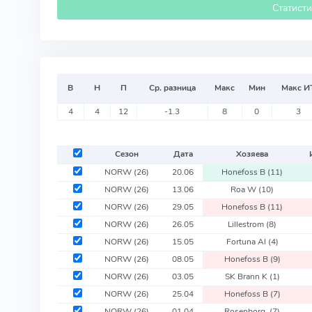
Статист
В
Н
П
Ср. разница
Макс
Мин
Макс И
4
4
12
-1.3
8
0
3
Сезон
Дата
Хозяева
NORW
(26)
20.06
Honefoss B
(11)
NORW
(26)
13.06
Roa W
(10)
NORW
(26)
29.05
Honefoss B
(11)
NORW
(26)
26.05
Lillestrom
(8)
NORW
(26)
15.05
Fortuna Al
(4)
NORW
(26)
08.05
Honefoss B
(9)
NORW
(26)
03.05
SK Brann K
(1)
NORW
(26)
25.04
Honefoss B
(7)
NORW
(26)
01.04
Rosenborg
(7)