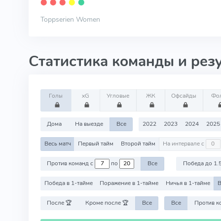
⬤
⬤
⬤
⬤
⬤
Toppserien Women
Статистика команды и рез
Голы
xG
Угловые
ЖК
Офсайды
Фо
Дома
На выезде
Все
2022
2023
2024
2025
Весь матч
Первый тайм
Второй тайм
На интервале с
Против команд с
по
Все
Победа до 1.
Победа в 1-тайме
Поражение в 1-тайме
Ничья в 1-тайме
В
После 🏆
Кроме после 🏆
Все
Все