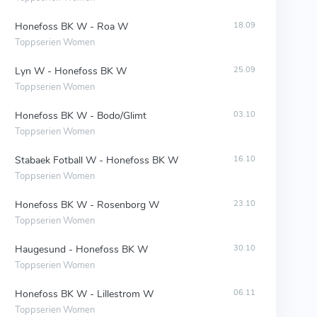
Honefoss BK W - Roa W
18.09
Toppserien Women
Lyn W - Honefoss BK W
25.09
Toppserien Women
Honefoss BK W - Bodo/Glimt
03.10
Toppserien Women
Stabaek Fotball W - Honefoss BK W
16.10
Toppserien Women
Honefoss BK W - Rosenborg W
23.10
Toppserien Women
Haugesund - Honefoss BK W
30.10
Toppserien Women
Honefoss BK W - Lillestrom W
06.11
Toppserien Women