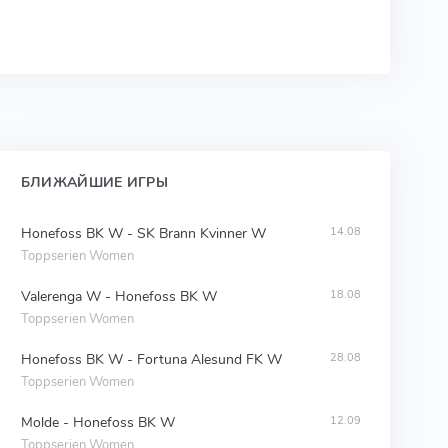
БЛИЖАЙШИЕ ИГРЫ
Honefoss BK W - SK Brann Kvinner W
14.08
Toppserien Women
Valerenga W - Honefoss BK W
18.08
Toppserien Women
Honefoss BK W - Fortuna Alesund FK W
28.08
Toppserien Women
Molde - Honefoss BK W
12.09
Toppserien Women