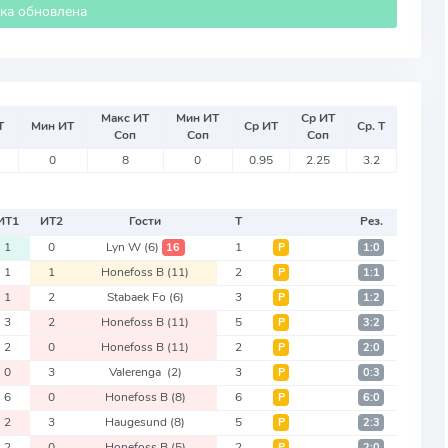
ика обновлена
Макс ИТ
Мин ИТ
Ср ИТ
Т
Мин ИТ
Ср ИТ
Ср. Т
Соп
Соп
Соп
0
8
0
0.95
2.25
3.2
ИТ
1
ИТ
2
Гости
Т
Рез.
1
0
Lyn W
(6)
1
16
Р
1:0
1
1
Honefoss B
(11)
2
Р
1:1
1
2
Stabaek Fo
(6)
3
Р
1:2
3
2
Honefoss B
(11)
5
Р
3:2
2
0
Honefoss B
(11)
2
Р
2:0
0
3
Valerenga
(2)
3
Р
0:3
6
0
Honefoss B
(8)
6
Р
6:0
2
3
Haugesund
(8)
5
Р
2:3
2
0
Honefoss B
(5)
2
Р
2:0