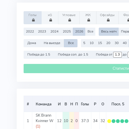
Голы
xG
Угловые
ЖК
Офсайды
Фо
2022
2023
2024
2025
2026
Все
Весь матч
Перв
Дома
На выезде
Все
5
10
15
20
30
40
Победа до 1.5
Победа соп. до 1.5
Победа от
до
Статист
#
Команда
И
В
Н
П
Голы
Р
О
Посл. 5
SK Brann
1
Kvinner W
12
10
2
0
37:3
34
32
⬤
⬤
⬤
⬤
⬤
(1)