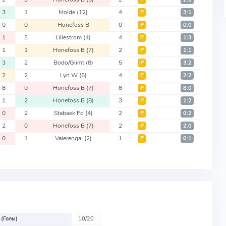
3
1
Molde
(12)
4
Р
3:1
0
0
Honefoss B
0
Р
0:0
1
3
Lillestrom
(4)
4
Р
1:3
1
1
Honefoss B
(7)
2
Р
1:1
3
2
Bodo/Glimt
(8)
5
Р
3:2
2
2
Lyn W
(6)
4
Р
2:2
8
0
Honefoss B
(7)
8
Р
8:0
1
2
Honefoss B
(8)
3
Р
1:2
0
2
Stabaek Fo
(4)
2
Р
0:2
2
0
Honefoss B
(7)
2
Р
2:0
0
1
Valerenga
(2)
1
Р
0:1
 (Голы)
10/20