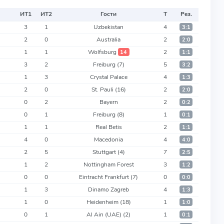
ИТ
1
ИТ
2
Гости
Т
Рез.
3
1
Uzbekistan
4
3:1
2
0
Australia
2
2:0
1
1
Wolfsburg
2
14
1:1
3
2
Freiburg
(7)
5
3:2
1
3
Crystal Palace
4
1:3
2
0
St. Pauli
(16)
2
2:0
0
2
Bayern
2
0:2
0
1
Freiburg
(8)
1
0:1
1
1
Real Betis
2
1:1
4
0
Macedonia
4
4:0
2
5
Stuttgart
(4)
7
2:5
1
2
Nottingham Forest
3
1:2
0
0
Eintracht Frankfurt
(7)
0
0:0
1
3
Dinamo Zagreb
4
1:3
1
0
Heidenheim
(18)
1
1:0
0
1
Al Ain (UAE)
(2)
1
0:1