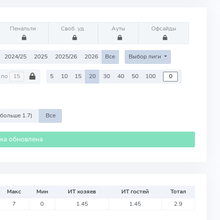
Пенальти
Своб. уд.
Ауты
Офсайды
2024/25
2025
2025/26
2026
Все
Выбор лиги
по
5
10
15
20
30
40
50
100
 больше 1.7)
Все
ика обновлена
Макс
Мин
ИТ хозяев
ИТ гостей
Тотал
7
0
1.45
1.45
2.9