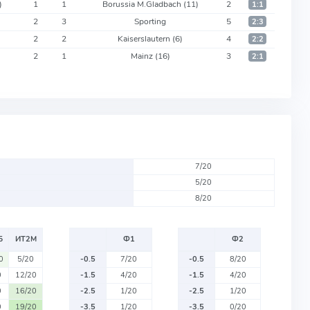
)
1
1
Borussia M.Gladbach
(11)
2
1:1
2
3
Sporting
5
2:3
2
2
Kaiserslautern
(6)
4
2:2
2
1
Mainz
(16)
3
2:1
7/20
5/20
8/20
Б
ИТ2М
Ф1
Ф2
0
5/20
-0.5
7/20
-0.5
8/20
0
12/20
-1.5
4/20
-1.5
4/20
0
16/20
-2.5
1/20
-2.5
1/20
0
19/20
-3.5
1/20
-3.5
0/20