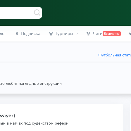
лог
Подписка
Турниры
Лиги
Бесплатно
Футбольная стат
 кто любит наглядные инструкции
wayer)
вым в матчах под судейством рефери