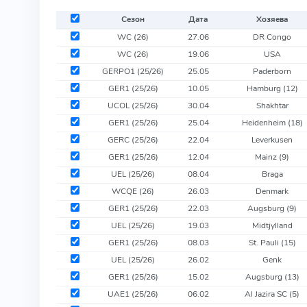
Сезон
Дата
Хозяева
WC (26)
27.06
DR Congo
WC (26)
19.06
USA
GERPO1 (25/26)
25.05
Paderborn
GER1 (25/26)
10.05
Hamburg
(12)
UCOL (25/26)
30.04
Shakhtar
GER1 (25/26)
25.04
Heidenheim
(18)
GERC (25/26)
22.04
Leverkusen
GER1 (25/26)
12.04
Mainz
(9)
UEL (25/26)
08.04
Braga
WCQE (26)
26.03
Denmark
GER1 (25/26)
22.03
Augsburg
(9)
UEL (25/26)
19.03
Midtjylland
GER1 (25/26)
08.03
St. Pauli
(15)
UEL (25/26)
26.02
Genk
GER1 (25/26)
15.02
Augsburg
(13)
UAE1 (25/26)
06.02
Al Jazira SC
(5)