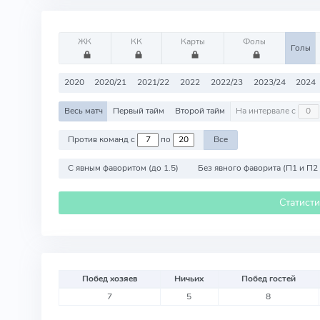
ЖК
КК
Карты
Фолы
Голы
2020
2020/21
2021/22
2022
2022/23
2023/24
2024
Весь матч
Первый тайм
Второй тайм
На интервале с
Против команд с
по
Все
С явным фаворитом (до 1.5)
Без явного фаворита (П1 и П2
Статист
Побед хозяев
Ничьих
Побед гостей
7
5
8