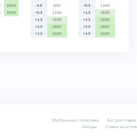
0
19/20
-4.5
0/20
+0.5
13/20
0
20/20
+0.5
12/20
+1.5
16/20
+1.5
16/20
+2.5
19/20
+2.5
19/20
+3.5
19/20
+3.5
20/20
+4.5
20/20
Футбольная статистика
Бот для ставок
Авторы
Ставки на угло