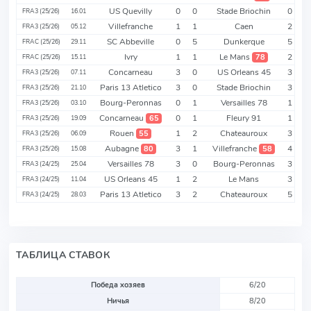
US Quevilly
0
0
Stade Briochin
0
FRA3 (25/26)
16.01
Villefranche
1
1
Caen
2
FRA3 (25/26)
05.12
SC Abbeville
0
5
Dunkerque
5
FRAC (25/26)
29.11
Ivry
1
1
Le Mans
2
78
FRAC (25/26)
15.11
Concarneau
3
0
US Orleans 45
3
FRA3 (25/26)
07.11
Paris 13 Atletico
3
0
Stade Briochin
3
FRA3 (25/26)
21.10
Bourg-Peronnas
0
1
Versailles 78
1
FRA3 (25/26)
03.10
Concarneau
0
1
Fleury 91
1
65
FRA3 (25/26)
19.09
Rouen
1
2
Chateauroux
3
55
FRA3 (25/26)
06.09
Aubagne
3
1
Villefranche
4
80
58
FRA3 (25/26)
15.08
Versailles 78
3
0
Bourg-Peronnas
3
FRA3 (24/25)
25.04
US Orleans 45
1
2
Le Mans
3
FRA3 (24/25)
11.04
Paris 13 Atletico
3
2
Chateauroux
5
FRA3 (24/25)
28.03
ТАБЛИЦА СТАВОК
Победа хозяев
6/20
Ничья
8/20