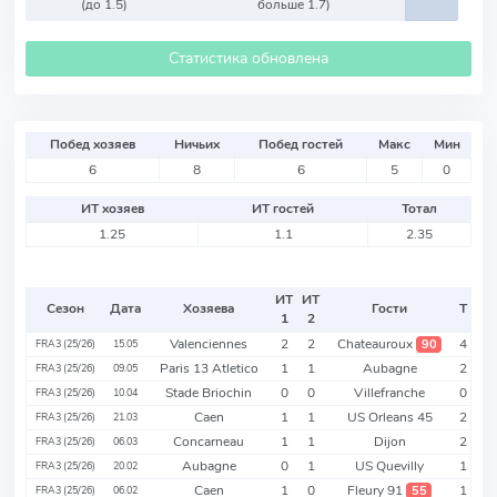
(до 1.5)
больше 1.7)
Статистика обновлена
Побед хозяев
Ничьих
Побед гостей
Макс
Мин
6
8
6
5
0
ИТ хозяев
ИТ гостей
Тотал
1.25
1.1
2.35
ИТ
ИТ
Сезон
Дата
Хозяева
Гости
Т
1
2
Valenciennes
2
2
Chateauroux
4
90
FRA3 (25/26)
15.05
Paris 13 Atletico
1
1
Aubagne
2
FRA3 (25/26)
09.05
Stade Briochin
0
0
Villefranche
0
FRA3 (25/26)
10.04
Caen
1
1
US Orleans 45
2
FRA3 (25/26)
21.03
Concarneau
1
1
Dijon
2
FRA3 (25/26)
06.03
Aubagne
0
1
US Quevilly
1
FRA3 (25/26)
20.02
Caen
1
0
Fleury 91
1
55
FRA3 (25/26)
06.02