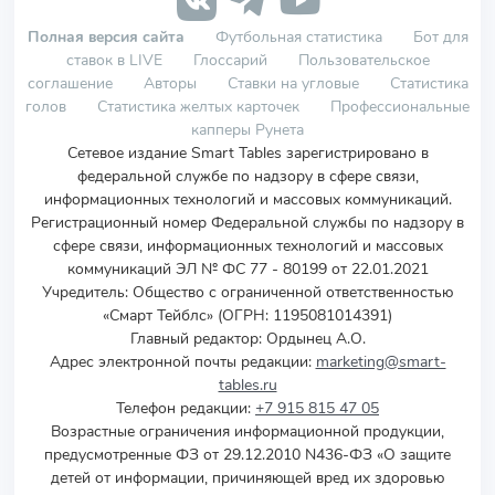
Полная версия сайта
Футбольная статистика
Бот для
ставок в LIVE
Глоссарий
Пользовательское
соглашение
Авторы
Ставки на угловые
Статистика
голов
Статистика желтых карточек
Профессиональные
капперы Рунета
Сетевое издание Smart Tables зарегистрировано в
федеральной службе по надзору в сфере связи,
информационных технологий и массовых коммуникаций.
Регистрационный номер Федеральной службы по надзору в
сфере связи, информационных технологий и массовых
коммуникаций ЭЛ № ФС 77 - 80199 от 22.01.2021
Учредитель
:
Общество с ограниченной ответственностью
«Смарт Тейблс» (ОГРН: 1195081014391)
Главный редактор: Ордынец А.О.
Адрес электронной почты редакции:
marketing@smart-
tables.ru
Телефон редакции:
+7 915 815 47 05
Возрастные ограничения информационной продукции,
предусмотренные ФЗ от 29.12.2010 N436-ФЗ «О защите
детей от информации, причиняющей вред их здоровью