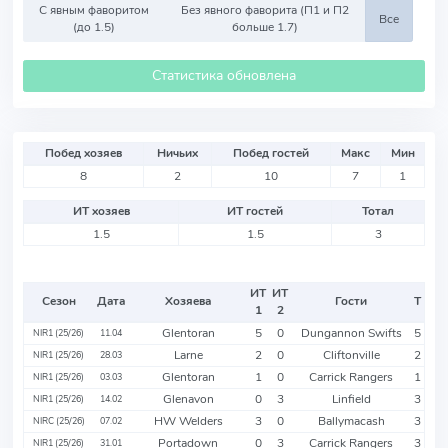
С явным фаворитом
Без явного фаворита (П1 и П2
Все
(до 1.5)
больше 1.7)
Статистика обновлена
Побед хозяев
Ничьих
Побед гостей
Макс
Мин
8
2
10
7
1
ИТ хозяев
ИТ гостей
Тотал
1.5
1.5
3
ИТ
ИТ
Сезон
Дата
Хозяева
Гости
Т
1
2
Glentoran
5
0
Dungannon Swifts
5
NIR1 (25/26)
11.04
Larne
2
0
Cliftonville
2
NIR1 (25/26)
28.03
Glentoran
1
0
Carrick Rangers
1
NIR1 (25/26)
03.03
Glenavon
0
3
Linfield
3
NIR1 (25/26)
14.02
HW Welders
3
0
Ballymacash
3
NIRC (25/26)
07.02
Portadown
0
3
Carrick Rangers
3
NIR1 (25/26)
31.01