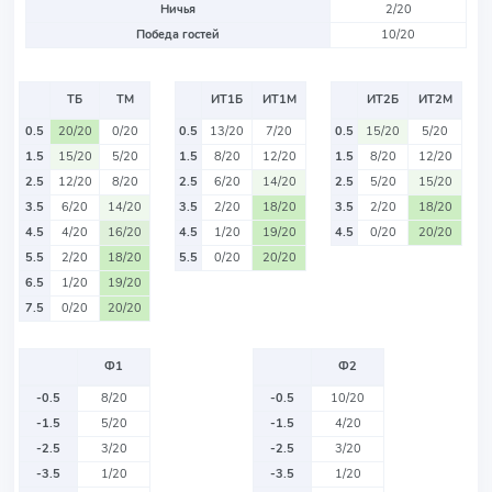
Ничья
2/20
Победа гостей
10/20
ТБ
ТМ
ИТ1Б
ИТ1М
ИТ2Б
ИТ2М
0.5
20/20
0/20
0.5
13/20
7/20
0.5
15/20
5/20
1.5
15/20
5/20
1.5
8/20
12/20
1.5
8/20
12/20
2.5
12/20
8/20
2.5
6/20
14/20
2.5
5/20
15/20
3.5
6/20
14/20
3.5
2/20
18/20
3.5
2/20
18/20
4.5
4/20
16/20
4.5
1/20
19/20
4.5
0/20
20/20
5.5
2/20
18/20
5.5
0/20
20/20
6.5
1/20
19/20
7.5
0/20
20/20
Ф1
Ф2
-0.5
8/20
-0.5
10/20
-1.5
5/20
-1.5
4/20
-2.5
3/20
-2.5
3/20
-3.5
1/20
-3.5
1/20