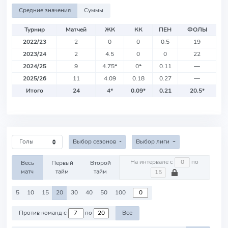
Средние значения
Суммы
Турнир
Матчей
ЖК
КК
ПЕН
ФОЛЫ
2022/23
2
0
0
0.5
19
2023/24
2
4.5
0
0
22
2024/25
9
4.75
*
0
*
0.11
—
2025/26
11
4.09
0.18
0.27
—
Итого
24
4
*
0.09
*
0.21
20.5
*
Выбор сезонов
Выбор лиги
На интервале с
по
Весь
Первый
Второй
матч
тайм
тайм
5
10
15
20
30
40
50
100
Против команд с
по
Все