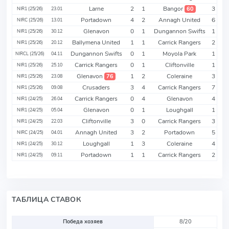
Larne
2
1
Bangor
3
60
NIR1 (25/26)
23.01
Portadown
4
2
Annagh United
6
NIRC (25/26)
13.01
Glenavon
0
1
Dungannon Swifts
1
NIR1 (25/26)
30.12
Ballymena United
1
1
Carrick Rangers
2
NIR1 (25/26)
20.12
Dungannon Swifts
0
1
Moyola Park
1
NIRCL (25/26)
04.11
Carrick Rangers
0
1
Cliftonville
1
NIR1 (25/26)
25.10
Glenavon
1
2
Coleraine
3
76
NIR1 (25/26)
23.08
Crusaders
3
4
Carrick Rangers
7
NIR1 (25/26)
09.08
Carrick Rangers
0
4
Glenavon
4
NIR1 (24/25)
26.04
Glenavon
0
1
Loughgall
1
NIR1 (24/25)
05.04
Cliftonville
3
0
Carrick Rangers
3
NIR1 (24/25)
22.03
Annagh United
3
2
Portadown
5
NIRC (24/25)
04.01
Loughgall
1
3
Coleraine
4
NIR1 (24/25)
30.12
Portadown
1
1
Carrick Rangers
2
NIR1 (24/25)
09.11
ТАБЛИЦА СТАВОК
Победа хозяев
8/20