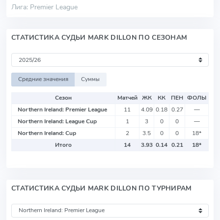
Лига: Premier League
СТАТИСТИКА СУДЬИ MARK DILLON ПО СЕЗОНАМ
Средние значения
Суммы
Сезон
Матчей
ЖК
КК
ПЕН
ФОЛЫ
Northern Ireland: Premier League
11
4.09
0.18
0.27
—
Northern Ireland: League Cup
1
3
0
0
—
Northern Ireland: Cup
2
3.5
0
0
18
*
Итого
14
3.93
0.14
0.21
18
*
СТАТИСТИКА СУДЬИ MARK DILLON ПО ТУРНИРАМ