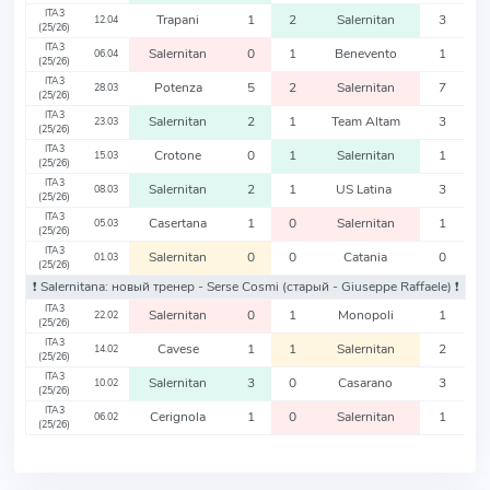
ITA3
Trapani
1
2
Salernitan
3
12.04
(25/26)
ITA3
Salernitan
0
1
Benevento
1
06.04
(25/26)
ITA3
Potenza
5
2
Salernitan
7
28.03
(25/26)
ITA3
Salernitan
2
1
Team Altam
3
23.03
(25/26)
ITA3
Crotone
0
1
Salernitan
1
15.03
(25/26)
ITA3
Salernitan
2
1
US Latina
3
08.03
(25/26)
ITA3
Casertana
1
0
Salernitan
1
05.03
(25/26)
ITA3
Salernitan
0
0
Catania
0
01.03
(25/26)
❗️ Salernitana: новый тренер - Serse Cosmi
(старый - Giuseppe Raffaele)
❗️
ITA3
Salernitan
0
1
Monopoli
1
22.02
(25/26)
ITA3
Cavese
1
1
Salernitan
2
14.02
(25/26)
ITA3
Salernitan
3
0
Casarano
3
10.02
(25/26)
ITA3
Cerignola
1
0
Salernitan
1
06.02
(25/26)