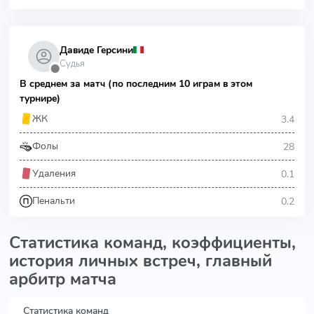
Давиде Герсини
Судья
⬤
В среднем за матч (по последним 10 играм в этом
турнире)
3.4
ЖК
28
Фолы
0.1
Удаления
0.2
Пенальти
Статистика команд, коэффициенты,
история личных встреч, главный
арбитр матча
Статистика команд