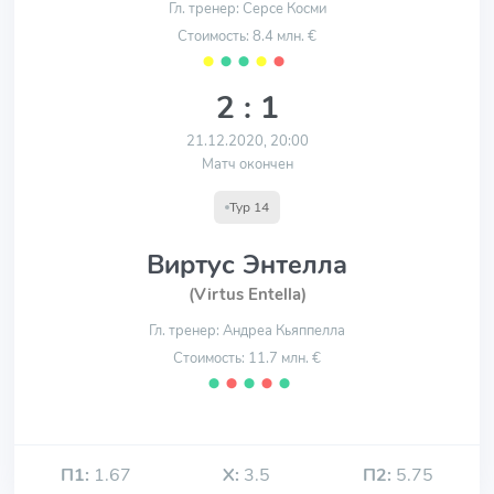
Гл. тренер: Серсе Косми
Стоимость: 8.4 млн. €
⬤
⬤
⬤
⬤
⬤
2 : 1
21.12.2020, 20:00
Матч окончен
Тур 14
Виртус Энтелла
(Virtus Entella)
Гл. тренер: Андреа Кьяппелла
Стоимость: 11.7 млн. €
⬤
⬤
⬤
⬤
⬤
П1:
1.67
Х:
3.5
П2:
5.75