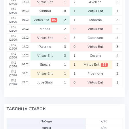
ITA2
Virtus Ent
1
2
Avellino
3
15.03
(25/26)
ITA2
Sudtirol
0
1
Virtus Ent
1
07.03
(25/26)
ITA2
Virtus Ent
2
1
Modena
3
85
03.03
(25/26)
ITA2
Monza
2
0
Virtus Ent
2
27.02
(25/26)
ITA2
Virtus Ent
1
3
Catanzaro
4
21.02
(25/26)
ITA2
Palermo
3
0
Virtus Ent
3
14.02
(25/26)
ITA2
Virtus Ent
3
1
Cesena
4
10.02
(25/26)
ITA2
Spezia
1
1
Virtus Ent
2
33
07.02
(25/26)
ITA2
Virtus Ent
1
1
Frosinone
2
31.01
(25/26)
ITA2
Juve Stabi
1
0
Virtus Ent
1
24.01
(25/26)
ТАБЛИЦА СТАВОК
Победа
7/20
Ничья
4/20