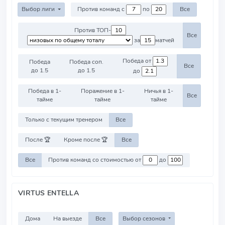
Выбор лиги
Против команд с
по
Все
Против ТОП-
Все
за
матчей
Победа от
Победа
Победа соп.
Все
до 1.5
до 1.5
до
Победа в 1-
Поражение в 1-
Ничья в 1-
Все
тайме
тайме
тайме
Только с текущим тренером
Все
После 🏆
Кроме после 🏆
Все
Все
Против команд со стоимостью от
до
VIRTUS ENTELLA
Дома
На выезде
Все
Выбор сезонов