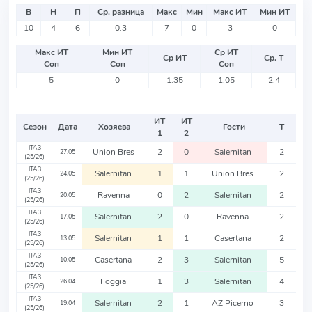
В
Н
П
Ср. разница
Макс
Мин
Макс ИТ
Мин ИТ
10
4
6
0.3
7
0
3
0
Макс ИТ
Мин ИТ
Ср ИТ
Ср ИТ
Ср. Т
Соп
Соп
Соп
5
0
1.35
1.05
2.4
ИТ
ИТ
Сезон
Дата
Хозяева
Гости
Т
1
2
ITA3
Union Bres
2
0
Salernitan
2
27.05
(25/26)
ITA3
Salernitan
1
1
Union Bres
2
24.05
(25/26)
ITA3
Ravenna
0
2
Salernitan
2
20.05
(25/26)
ITA3
Salernitan
2
0
Ravenna
2
17.05
(25/26)
ITA3
Salernitan
1
1
Casertana
2
13.05
(25/26)
ITA3
Casertana
2
3
Salernitan
5
10.05
(25/26)
ITA3
Foggia
1
3
Salernitan
4
26.04
(25/26)
ITA3
Salernitan
2
1
AZ Picerno
3
19.04
(25/26)