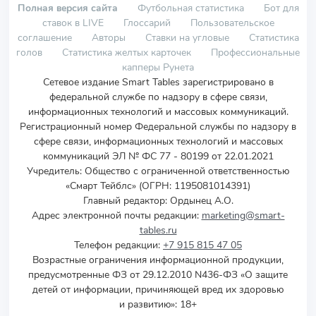
Полная версия сайта
Футбольная статистика
Бот для
ставок в LIVE
Глоссарий
Пользовательское
соглашение
Авторы
Ставки на угловые
Статистика
голов
Статистика желтых карточек
Профессиональные
капперы Рунета
Сетевое издание Smart Tables зарегистрировано в
федеральной службе по надзору в сфере связи,
информационных технологий и массовых коммуникаций.
Регистрационный номер Федеральной службы по надзору в
сфере связи, информационных технологий и массовых
коммуникаций ЭЛ № ФС 77 - 80199 от 22.01.2021
Учредитель
:
Общество с ограниченной ответственностью
«Смарт Тейблс» (ОГРН: 1195081014391)
Главный редактор: Ордынец А.О.
Адрес электронной почты редакции:
marketing@smart-
tables.ru
Телефон редакции:
+7 915 815 47 05
Возрастные ограничения информационной продукции,
предусмотренные ФЗ от 29.12.2010 N436-ФЗ «О защите
детей от информации, причиняющей вред их здоровью
и развитию»: 18+