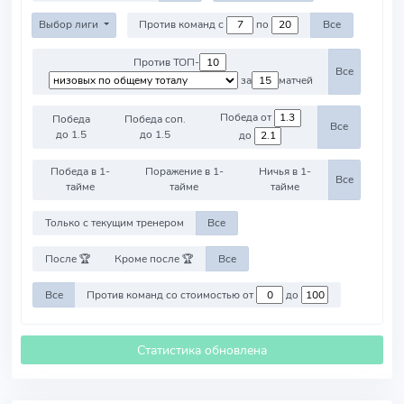
Выбор лиги
Против команд с
по
Все
Против ТОП-
Все
за
матчей
Победа от
Победа
Победа соп.
Все
до 1.5
до 1.5
до
Победа в 1-
Поражение в 1-
Ничья в 1-
Все
тайме
тайме
тайме
Только с текущим тренером
Все
После 🏆
Кроме после 🏆
Все
Все
Против команд со стоимостью от
до
Статистика обновлена