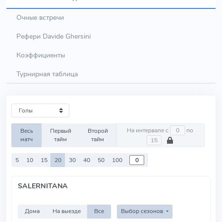
Очные встречи
Рефери Davide Ghersini
Коэффициенты
Турнирная таблица
На интервале с
по
Весь
Первый
Второй
матч
тайм
тайм
5
10
15
20
30
40
50
100
SALERNITANA
Дома
На выезде
Все
Выбор сезонов