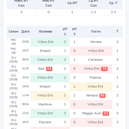
Макс ИТ
Мин ИТ
Ср ИТ
Ср ИТ
Ср. Т
Соп
Соп
Соп
3
0
1
1.3
2.3
ИТ
ИТ
Сезон
Дата
Хозяева
Гости
Т
1
2
FRIC
Virtus Ent
2
1
Novara
3
05.08
(26)
FRIC
Empoli
1
0
Virtus Ent
1
25.07
(26)
ITA2
Virtus Ent
2
1
Carrarese
3
08.05
(25/26)
ITA2
Bari
2
0
Virtus Ent
2
53
75
01.05
(25/26)
ITA2
Virtus Ent
1
0
Padova
1
25.04
(25/26)
ITA2
Empoli
1
1
Virtus Ent
2
19.04
(25/26)
ITA2
Virtus Ent
1
1
Venezia
2
66
11.04
(25/26)
ITA2
Mantova
1
0
Virtus Ent
1
06.04
(25/26)
ITA2
Virtus Ent
3
0
Reggio Aud
3
57
22.03
(25/26)
ITA2
Pescara
3
0
Virtus Ent
3
18.03
(25/26)