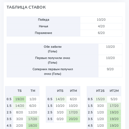
ТАБЛИЦА СТАВОК
Победа
10/20
Ничья
4/20
Поражение
6/20
Обе забили
10/20
(Голы)
Первые получили очко
10/20
(Голы)
Соперник первым получил
9/20
очко (Голы)
ТБ
ТМ
ИТБ
ИТМ
ИТ2Б
ИТ2М
0.5
19/20
1/20
0.5
14/20
6/20
0.5
15/20
5/20
1.5
14/20
6/20
1.5
10/20
10/20
1.5
3/20
17/20
2.5
8/20
12/20
2.5
3/20
17/20
2.5
1/20
19/20
3.5
3/20
17/20
3.5
0/20
20/20
3.5
1/20
19/20
4.5
2/20
18/20
4.5
1/20
19/20