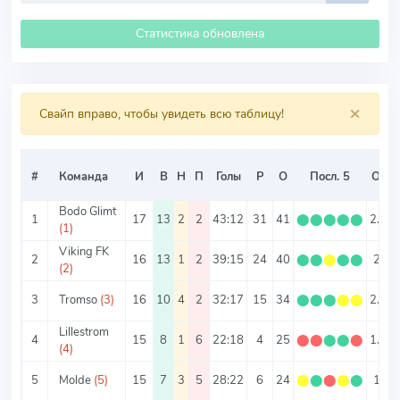
Статистика обновлена
×
Свайп вправо, чтобы увидеть всю таблицу!
#
Команда
И
В
Н
П
Голы
Р
О
Посл. 5
О/И
Bodo Glimt
1
17
13
2
2
43:12
31
41
⬤
⬤
⬤
⬤
⬤
2.41
(1)
Viking FK
2
16
13
1
2
39:15
24
40
⬤
⬤
⬤
⬤
⬤
2.5
(2)
3
Tromso
(3)
16
10
4
2
32:17
15
34
⬤
⬤
⬤
⬤
⬤
2.13
Lillestrom
4
15
8
1
6
22:18
4
25
⬤
⬤
⬤
⬤
⬤
1.67
(4)
5
Molde
(5)
15
7
3
5
28:22
6
24
⬤
⬤
⬤
⬤
⬤
1.6