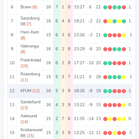
6
Brann
(6)
16
7
1
8
33:27
6
22
⬤
⬤
⬤
⬤
⬤
1.38
Sarpsborg
7
16
6
4
6
19:21
-2
22
⬤
⬤
⬤
⬤
⬤
1.38
08
(7)
Ham-Kam
8
15
6
3
6
23:26
-3
21
⬤
⬤
⬤
⬤
⬤
1.4
(8)
Valerenga
9
16
6
2
8
23:29
-6
20
⬤
⬤
⬤
⬤
⬤
1.25
(9)
Fredrikstad
10
16
6
2
8
17:27
-10
20
⬤
⬤
⬤
⬤
⬤
1.25
(10)
Rosenborg
11
15
5
3
7
21:21
0
18
⬤
⬤
⬤
⬤
⬤
1.2
(11)
12
KFUM
(12)
16
5
3
8
18:26
-8
18
⬤
⬤
⬤
⬤
⬤
1.13
Sandefjord
13
16
4
3
9
13:22
-9
15
⬤
⬤
⬤
⬤
⬤
0.94
(13)
Aalesund
14
15
2
7
6
21:35
-14
13
⬤
⬤
⬤
⬤
⬤
0.87
(14)
Kristiansund
15
15
3
3
9
13:25
-12
12
⬤
⬤
⬤
⬤
⬤
0.8
BK
(15)