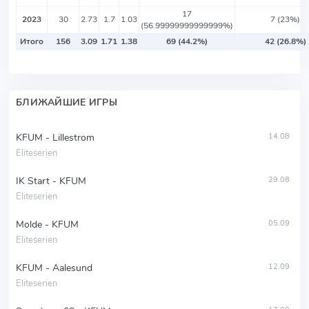
17
2023
30
2.73
1.7
1.03
7 (23%)
(56.99999999999999%)
Итого
156
3.09
1.71
1.38
69 (44.2%)
42 (26.8%)
БЛИЖАЙШИЕ ИГРЫ
KFUM - Lillestrom
14.08
Eliteserien
IK Start - KFUM
29.08
Eliteserien
Molde - KFUM
05.09
Eliteserien
KFUM - Aalesund
12.09
Eliteserien