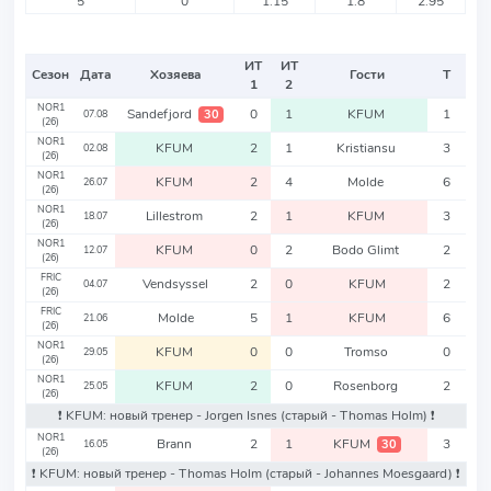
5
0
1.15
1.8
2.95
ИТ
ИТ
Сезон
Дата
Хозяева
Гости
Т
1
2
NOR1
Sandefjord
0
1
KFUM
1
30
07.08
(26)
NOR1
KFUM
2
1
Kristiansu
3
02.08
(26)
NOR1
KFUM
2
4
Molde
6
26.07
(26)
NOR1
Lillestrom
2
1
KFUM
3
18.07
(26)
NOR1
KFUM
0
2
Bodo Glimt
2
12.07
(26)
FRIC
Vendsyssel
2
0
KFUM
2
04.07
(26)
FRIC
Molde
5
1
KFUM
6
21.06
(26)
NOR1
KFUM
0
0
Tromso
0
29.05
(26)
NOR1
KFUM
2
0
Rosenborg
2
25.05
(26)
❗️ KFUM: новый тренер - Jorgen Isnes
(старый - Thomas Holm)
❗️
NOR1
Brann
2
1
KFUM
3
30
16.05
(26)
❗️ KFUM: новый тренер - Thomas Holm
(старый - Johannes Moesgaard)
❗️