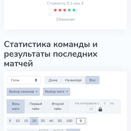
Стоимость: 8.1 млн. €
⬤
⬤
⬤
⬤
⬤
Eliteserien
Статистика команды и
результаты последних
матчей
Дома
На выезде
Все
Выбор сезонов
Выбор лиги
На интервале с
по
Весь
Первый
Второй
матч
тайм
тайм
5
10
15
20
30
40
50
100