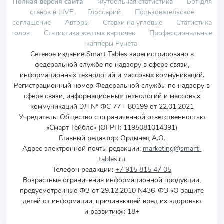
Полная версия сайта
Футбольная статистика
Бот для
ставок в LIVE
Глоссарий
Пользовательское
соглашение
Авторы
Ставки на угловые
Статистика
голов
Статистика желтых карточек
Профессиональные
капперы Рунета
Сетевое издание Smart Tables зарегистрировано в
федеральной службе по надзору в сфере связи,
информационных технологий и массовых коммуникаций.
Регистрационный номер Федеральной службы по надзору в
сфере связи, информационных технологий и массовых
коммуникаций ЭЛ № ФС 77 - 80199 от 22.01.2021
Учредитель
:
Общество с ограниченной ответственностью
«Смарт Тейблс» (ОГРН: 1195081014391)
Главный редактор: Ордынец А.О.
Адрес электронной почты редакции:
marketing@smart-
tables.ru
Телефон редакции:
+7 915 815 47 05
Возрастные ограничения информационной продукции,
предусмотренные ФЗ от 29.12.2010 N436-ФЗ «О защите
детей от информации, причиняющей вред их здоровью
и развитию»: 18+