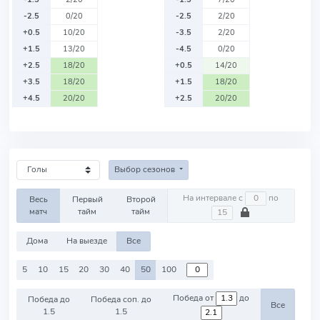
-2.5
0/20
-2.5
2/20
+0.5
10/20
-3.5
2/20
+1.5
13/20
-4.5
0/20
+2.5
18/20
+0.5
14/20
+3.5
18/20
+1.5
18/20
+4.5
20/20
+2.5
20/20
Выбор сезонов
На интервале с
по
Весь
Первый
Второй
матч
тайм
тайм
Дома
На выезде
Все
5
10
15
20
30
40
50
100
Победа от
до
Победа до
Победа соп. до
Все
1.5
1.5