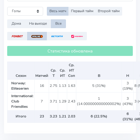
Весь матч
Первый тайм
Второй тайм
Дома
На выезде
Все
Статистика обновлена
Ср.
Ср.
Ср.
ИТ
Сезон
Матчей
Т
ИТ
Соп
В
Н
Norway:
3
16
2.75
1.13
1.63
5 (31%)
8 
Eliteserien
(19%)
International:
1
3
Club
7
3.71
1.29
2.43
3 
(14.000000000000002%)
(43%)
Friendlies
6
Итого
23
3.23
1.21
2.03
6 (22.5%)
(31%)
(4