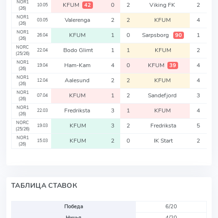
NOR1
KFUM
0
2
Viking FK
2
42
10.05
(26)
NOR1
Valerenga
2
2
KFUM
4
03.05
(26)
NOR1
KFUM
1
0
Sarpsborg
1
90
26.04
(26)
NORC
Bodo Glimt
1
1
KFUM
2
22.04
(25/26)
NOR1
Ham-Kam
4
0
KFUM
4
39
19.04
(26)
NOR1
Aalesund
2
2
KFUM
4
12.04
(26)
NOR1
KFUM
1
2
Sandefjord
3
07.04
(26)
NOR1
Fredriksta
3
1
KFUM
4
22.03
(26)
NORC
KFUM
3
2
Fredriksta
5
19.03
(25/26)
NOR1
KFUM
2
0
IK Start
2
15.03
(26)
ТАБЛИЦА СТАВОК
Победа
6/20
Ничья
4/20