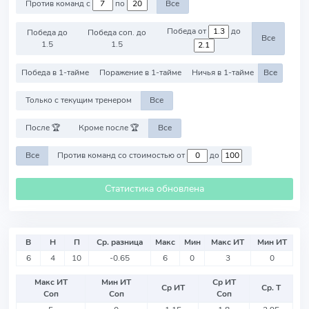
Против команд с
по
Все
Победа от
до
Победа до
Победа соп. до
Все
1.5
1.5
Победа в 1-тайме
Поражение в 1-тайме
Ничья в 1-тайме
Все
Только с текущим тренером
Все
После 🏆
Кроме после 🏆
Все
Все
Против команд со стоимостью от
до
Статистика обновлена
В
Н
П
Ср. разница
Макс
Мин
Макс ИТ
Мин ИТ
6
4
10
-0.65
6
0
3
0
Макс ИТ
Мин ИТ
Ср ИТ
Ср ИТ
Ср. Т
Соп
Соп
Соп