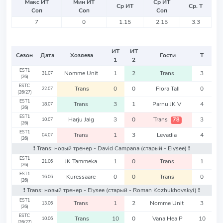
Макс ИТ
Мин ИТ
Ср ИТ
Ср ИТ
Ср. Т
Соп
Соп
Соп
7
0
1.15
2.15
3.3
ИТ
ИТ
Сезон
Дата
Хозяева
Гости
Т
1
2
EST1
Nomme Unit
1
2
Trans
3
31.07
(26)
ESTC
Trans
0
0
Flora Tall
0
22.07
(26/27)
EST1
Trans
3
1
Parnu JK V
4
18.07
(26)
EST1
Harju Jalg
3
0
Trans
3
78
10.07
(26)
EST1
Trans
1
3
Levadia
4
04.07
(26)
❗️ Trans: новый тренер - David Campana
(старый - Elysee)
❗️
EST1
JK Tammeka
1
0
Trans
1
21.06
(26)
EST1
Kuressaare
0
0
Trans
0
16.06
(26)
❗️ Trans: новый тренер - Elysee
(старый - Roman Kozhukhovskyi)
❗️
EST1
Trans
1
2
Nomme Unit
3
13.06
(26)
ESTC
Trans
10
0
Vana Hea P
10
10.06
(26/27)