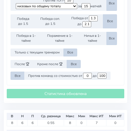
Против ТОП-
Все
за
матчей
Победа от
Победа
Победа соп.
Все
до 1.5
до 1.5
до
Победа в 1-
Поражение в 1-
Ничья в 1-
Все
тайме
тайме
тайме
Только с текущим тренером
Все
После 🏆
Кроме после 🏆
Все
Все
Против команд со стоимостью от
до
Статистика обновлена
В
Н
П
Ср. разница
Макс
Мин
Макс ИТ
Мин ИТ
8
6
6
0.55
8
0
7
0