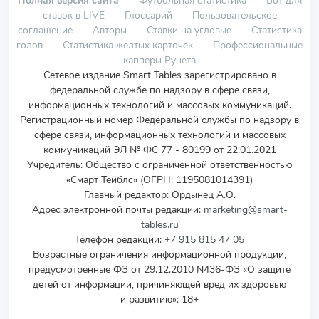
Полная версия сайта
Футбольная статистика
Бот для
ставок в LIVE
Глоссарий
Пользовательское
соглашение
Авторы
Ставки на угловые
Статистика
голов
Статистика желтых карточек
Профессиональные
капперы Рунета
Сетевое издание Smart Tables зарегистрировано в
федеральной службе по надзору в сфере связи,
информационных технологий и массовых коммуникаций.
Регистрационный номер Федеральной службы по надзору в
сфере связи, информационных технологий и массовых
коммуникаций ЭЛ № ФС 77 - 80199 от 22.01.2021
Учредитель
:
Общество с ограниченной ответственностью
«Смарт Тейблс» (ОГРН: 1195081014391)
Главный редактор: Ордынец А.О.
Адрес электронной почты редакции:
marketing@smart-
tables.ru
Телефон редакции:
+7 915 815 47 05
Возрастные ограничения информационной продукции,
предусмотренные ФЗ от 29.12.2010 N436-ФЗ «О защите
детей от информации, причиняющей вред их здоровью
и развитию»: 18+