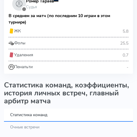
Ромер Тараев
Судья
⬤
В среднем за матч (по последним 10 играм в этом
турнире)
5.8
ЖК
25.5
Фолы
0.7
Удаления
-
Пенальти
Статистика команд, коэффициенты,
история личных встреч, главный
арбитр матча
Статистика команд
Очные встречи