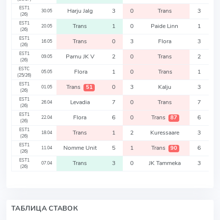
EST1
Harju Jalg
3
0
Trans
3
30.05
(26)
EST1
Trans
1
0
Paide Linn
1
20.05
(26)
EST1
Trans
0
3
Flora
3
16.05
(26)
EST1
Parnu JK V
2
0
Trans
2
09.05
(26)
ESTC
Flora
1
0
Trans
1
05.05
(25/26)
EST1
Trans
0
3
Kalju
3
51
01.05
(26)
EST1
Levadia
7
0
Trans
7
26.04
(26)
EST1
Flora
6
0
Trans
6
87
22.04
(26)
EST1
Trans
1
2
Kuressaare
3
18.04
(26)
EST1
Nomme Unit
5
1
Trans
6
90
11.04
(26)
EST1
Trans
3
0
JK Tammeka
3
07.04
(26)
ТАБЛИЦА СТАВОК