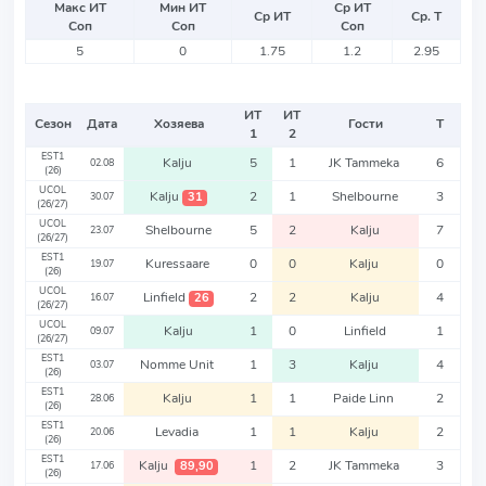
Макс ИТ
Мин ИТ
Ср ИТ
Ср ИТ
Ср. Т
Соп
Соп
Соп
5
0
1.75
1.2
2.95
ИТ
ИТ
Сезон
Дата
Хозяева
Гости
Т
1
2
EST1
Kalju
5
1
JK Tammeka
6
02.08
(26)
UCOL
Kalju
2
1
Shelbourne
3
31
30.07
(26/27)
UCOL
Shelbourne
5
2
Kalju
7
23.07
(26/27)
EST1
Kuressaare
0
0
Kalju
0
19.07
(26)
UCOL
Linfield
2
2
Kalju
4
26
16.07
(26/27)
UCOL
Kalju
1
0
Linfield
1
09.07
(26/27)
EST1
Nomme Unit
1
3
Kalju
4
03.07
(26)
EST1
Kalju
1
1
Paide Linn
2
28.06
(26)
EST1
Levadia
1
1
Kalju
2
20.06
(26)
EST1
Kalju
1
2
JK Tammeka
3
89,90
17.06
(26)