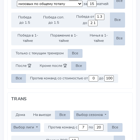
Все
за
матчей
Победа от
Победа
Победа соп.
Все
до 1.5
до 1.5
до
Победа в 1-
Поражение в 1-
Ничья в 1-
Все
тайме
тайме
тайме
Только с текущим тренером
Все
После 🏆
Кроме после 🏆
Все
Все
Против команд со стоимостью от
до
TRANS
Дома
На выезде
Все
Выбор сезонов
Выбор лиги
Против команд с
по
Все