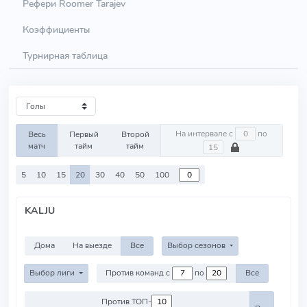
Рефери Roomer Tarajev
Коэффициенты
Турнирная таблица
На интервале с
по
Весь
Первый
Второй
матч
тайм
тайм
5
10
15
20
30
40
50
100
KALJU
Дома
На выезде
Все
Выбор сезонов
Выбор лиги
Против команд с
по
Все
Против ТОП-