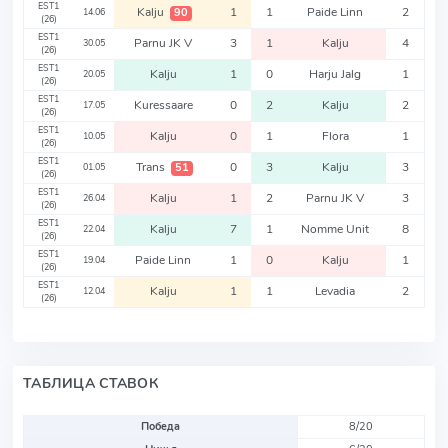
EST1
Kalju
1
1
Paide Linn
2
90
14.06
(26)
EST1
Parnu JK V
3
1
Kalju
4
30.05
(26)
EST1
Kalju
1
0
Harju Jalg
1
20.05
(26)
EST1
Kuressaare
0
2
Kalju
2
17.05
(26)
EST1
Kalju
0
1
Flora
1
10.05
(26)
EST1
Trans
0
3
Kalju
3
51
01.05
(26)
EST1
Kalju
1
2
Parnu JK V
3
26.04
(26)
EST1
Kalju
7
1
Nomme Unit
8
22.04
(26)
EST1
Paide Linn
1
0
Kalju
1
19.04
(26)
EST1
Kalju
1
1
Levadia
2
12.04
(26)
ТАБЛИЦА СТАВОК
Победа
8/20