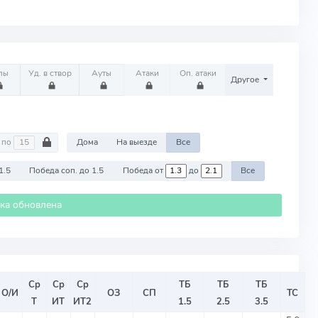
лы
Уд. в створ
Ауты
Атаки
Оп. атаки
Другое
по
Дома
На выезде
Все
1.5
Победа соп. до 1.5
Победа от
до
Все
ика обновлена
Ср
Ср
Ср
ТБ
ТБ
ТБ
О/И
ОЗ
СП
ТС
Т
ИТ
ИТ2
1.5
2.5
3.5