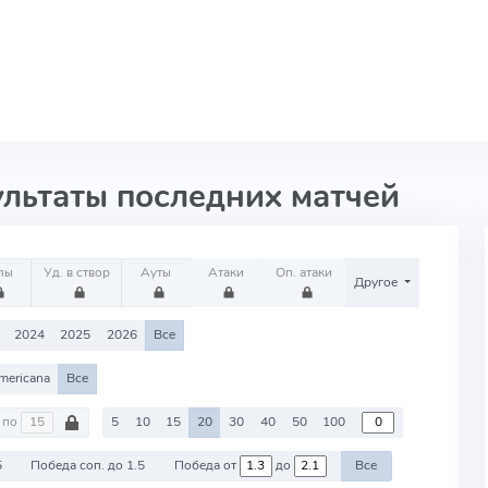
ультаты последних матчей
лы
Уд. в створ
Ауты
Атаки
Оп. атаки
Другое
2024
2025
2026
Все
mericana
Все
по
5
10
15
20
30
40
50
100
5
Победа соп. до 1.5
Победа от
до
Все