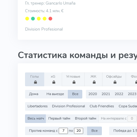
Гл. тренер: Giancarlo Umaña
Стоимость: 4.1 млн. €
⬤
⬤
⬤
⬤
⬤
Division Profesional
Статистика команды и рез
Голы
xG
Угловые
ЖК
Офсайды
Фо
Дома
На выезде
Все
2020
2021
2022
2023
Libertadores
Division Profesional
Club Friendlies
Copa Suda
Весь матч
Первый тайм
Второй тайм
На интервале с
Против команд с
по
Все
Победа до 1.