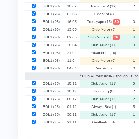
BOL1
(26)
10.07
Nacional P
(12)
2
BOL1
(26)
02.06
U. de Vint
(8)
1
BOL1
(26)
16.05
Tomayapo
(15)
0
80
BOL1
(26)
13.05
Club Auror
(5)
1
BOL1
(26)
02.05
Club Auror
(8)
4
26
BOL1
(26)
28.04
Club Auror
(11)
3
BOL1
(26)
21.04
Gualberto
(16)
1
BOL1
(26)
11.04
Club Auror
(9)
1
BOL1
(26)
04.04
Real Potos
0
❗️ Club Aurora: новый тренер - Gi
BOL1
(25)
15.12
Club Auror
(11)
3
BOL1
(25)
10.12
Blooming
(5)
2
BOL1
(25)
08.12
Club Auror
(13)
2
BOL1
(25)
04.12
Always Rea
(1)
5
BOL1
(25)
30.11
Club Auror
(13)
1
BOL1
(25)
21.11
Gualberto
(8)
4