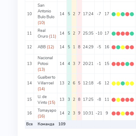
San
Antonio
10
14
5
2
7
17:24
-7
17
⬤
⬤
⬤
⬤
⬤
Bulo Bulo
(10)
Real
11
14
5
2
7
25:35
-10
17
⬤
⬤
⬤
⬤
⬤
Oruro
(11)
12
ABB
(12)
14
5
1
8
24:29
-5
16
⬤
⬤
⬤
⬤
⬤
Nacional
13
Potosi
14
4
3
7
20:21
-1
15
⬤
⬤
⬤
⬤
⬤
(13)
Gualberto
14
Villarroel
13
2
6
5
12:18
-6
12
⬤
⬤
⬤
⬤
⬤
(14)
U. de
15
13
3
2
8
17:25
-8
11
⬤
⬤
⬤
⬤
⬤
Vinto
(15)
Tomayapo
16
14
2
3
9
10:31
-21
9
⬤
⬤
⬤
⬤
⬤
(16)
Все
Команда
109