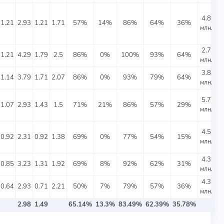
4.8
1.21
2.93
1.21
1.71
57%
14%
86%
64%
36%
млн.
2.7
1.21
4.29
1.79
2.5
86%
0%
100%
93%
64%
млн.
3.8
1.14
3.79
1.71
2.07
86%
0%
93%
79%
64%
млн.
5.7
1.07
2.93
1.43
1.5
71%
21%
86%
57%
29%
млн.
4.5
0.92
2.31
0.92
1.38
69%
0%
77%
54%
15%
млн.
4.3
0.85
3.23
1.31
1.92
69%
8%
92%
62%
31%
млн.
4.3
0.64
2.93
0.71
2.21
50%
7%
79%
57%
36%
млн.
2.98
1.49
65.14%
13.3%
83.49%
62.39%
35.78%