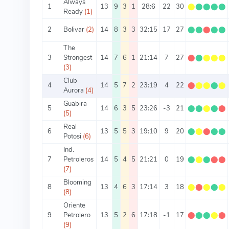
Always
1
13
9
3
1
28:6
22
30
⬤
⬤
⬤
⬤
⬤
Ready
(1)
2
Bolivar
(2)
14
8
3
3
32:15
17
27
⬤
⬤
⬤
⬤
⬤
The
3
Strongest
14
7
6
1
21:14
7
27
⬤
⬤
⬤
⬤
⬤
(3)
Club
4
14
5
7
2
23:19
4
22
⬤
⬤
⬤
⬤
⬤
Aurora
(4)
Guabira
5
14
6
3
5
23:26
-3
21
⬤
⬤
⬤
⬤
⬤
(5)
Real
6
13
5
5
3
19:10
9
20
⬤
⬤
⬤
⬤
⬤
Potosi
(6)
Ind.
7
Petroleros
14
5
4
5
21:21
0
19
⬤
⬤
⬤
⬤
⬤
(7)
Blooming
8
13
4
6
3
17:14
3
18
⬤
⬤
⬤
⬤
⬤
(8)
Oriente
9
Petrolero
13
5
2
6
17:18
-1
17
⬤
⬤
⬤
⬤
⬤
(9)