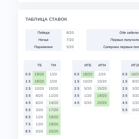
ТАБЛИЦА СТАВОК
Победа
8/20
Обе забили
Ничья
7/20
Первые получили
Поражение
5/20
Соперник первым пол
ТБ
ТМ
ИТБ
ИТМ
ИТ2
0.5
19/20
1/20
0.5
18/20
2/20
0.5
16/2
1.5
18/20
2/20
1.5
10/20
10/20
1.5
9/2
2.5
10/20
10/20
2.5
5/20
15/20
2.5
3/2
3.5
8/20
12/20
3.5
1/20
19/20
3.5
3/2
4.5
6/20
14/20
4.5
0/20
20/20
4.5
1/2
5.5
3/20
17/20
5.5
0/2
6.5
1/20
19/20
7.5
1/20
19/20
8.5
0/20
20/20