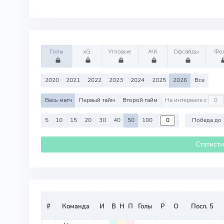
Голы
xG
Угловые
ЖК
Офсайды
Фо
2020
2021
2022
2023
2024
2025
2026
Все
Весь матч
Первый тайм
Второй тайм
На интервале с
5
10
15
20
30
40
50
100
Победа до 
Статист
#
Команда
И
В
Н
П
Голы
Р
О
Посл. 5