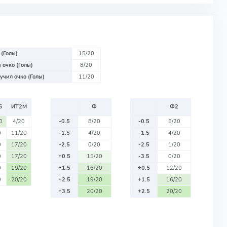
 (Голы)
15/20
 очко (Голы)
8/20
учил очко (Голы)
11/20
Б
ИТ2М
Ф
Ф2
0
4/20
-0.5
8/20
-0.5
5/20
0
11/20
-1.5
4/20
-1.5
4/20
0
17/20
-2.5
0/20
-2.5
1/20
0
17/20
+0.5
15/20
-3.5
0/20
0
19/20
+1.5
16/20
+0.5
12/20
0
20/20
+2.5
19/20
+1.5
16/20
+3.5
20/20
+2.5
20/20