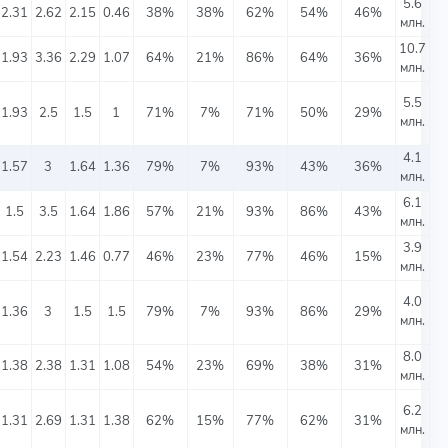
5.6
2.31
2.62
2.15
0.46
38%
38%
62%
54%
46%
млн.
10.7
1.93
3.36
2.29
1.07
64%
21%
86%
64%
36%
млн.
5.5
1.93
2.5
1.5
1
71%
7%
71%
50%
29%
млн.
4.1
1.57
3
1.64
1.36
79%
7%
93%
43%
36%
млн.
6.1
1.5
3.5
1.64
1.86
57%
21%
93%
86%
43%
млн.
3.9
1.54
2.23
1.46
0.77
46%
23%
77%
46%
15%
млн.
4.0
1.36
3
1.5
1.5
79%
7%
93%
86%
29%
млн.
8.0
1.38
2.38
1.31
1.08
54%
23%
69%
38%
31%
млн.
6.2
1.31
2.69
1.31
1.38
62%
15%
77%
62%
31%
млн.