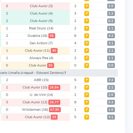
0
Club Auror
(3)
2
Р
2:0
2
Club Auror
(4)
3
Р
1:2
2
Club Auror
(5)
2
Р
0:2
1
Real Oruro
(14)
2
Р
1:1
2
Guabira
(16)
6
56
Р
4:2
1
San Antoni
(7)
4
Р
3:1
1
Club Auror
(11)
2
90
Р
1:1
1
Always Rea
(4)
2
Р
1:1
0
Club Auror
0
90
Р
0:0
ancarlo Umaña
(старый - Edward Zenteno)
❗️
2
ABB
(15)
5
Р
3:2
1
Club Auror
(10)
3
26,84
Р
2:1
0
U. de Vint
(14)
2
Р
2:0
3
Club Auror
(12)
8
26,77
Р
5:3
0
Wilsterman
(16)
1
67,90
Р
1:0
1
Club Auror
(12)
5
55
Р
4:1