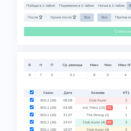
Победа в 1-тайме
Поражение в 1-тайме
Ничья в 1-тайме
В
После 🏆
Кроме после 🏆
Все
Все
Статист
В
Н
П
Ср. разница
Макс
Мин
Макс И
8
7
5
0.1
8
0
4
Сезон
Дата
Хозяева
ИТ
1
BOL1
(26)
08.08
Club Auror
2
BOL1
(26)
04.08
Ind. Petro
(10)
1
55
BOL1
(26)
31.07
The Strong
(2)
1
BOL1
(26)
24.07
Club Auror
(4)
3
85
BOL1
(26)
19.07
Club Auror
(4)
2