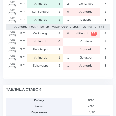
TUR2
Altinordu
5
2
Denizlispo
7
27.03
(22/23)
TUR2
Samsunspor
2
0
Altinordu
2
23.03
(22/23)
TUR2
Altinordu
2
1
Tuzlaspor
3
16.03
(22/23)
❗️ Altinordu: новый тренер - Hasan Ozer
(старый - Gokhan Unal)
❗️
TUR2
Keciorengu
4
0
Altinordu
4
78
11.03
(22/23)
TUR2
Altinordu
0
1
Goztepe
1
06.03
(22/23)
TUR2
Pendikspor
2
1
Altinordu
3
02.03
(22/23)
TUR2
Altinordu
1
1
Boluspor
2
27.01
(22/23)
TUR2
Sakaryaspo
2
1
Altinordu
3
19.01
(22/23)
ТАБЛИЦА СТАВОК
Победа
5/20
Ничья
4/20
Поражение
11/20