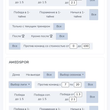
Все
до 1.5
до 1.5
до
Победа в 1-
Поражение в 1-
Ничья в 1-
Все
тайме
тайме
тайме
Только с текущим тренером
Все
После 🏆
Кроме после 🏆
Все
Все
Против команд со стоимостью от
до
AMEDSPOR
Дома
На выезде
Все
Выбор сезонов
Выбор лиги
Против команд с
по
Все
Победа от
Победа
Победа соп.
Все
до 1.5
до 1.5
до
Победа в 1-
Поражение в 1-
Ничья в 1-