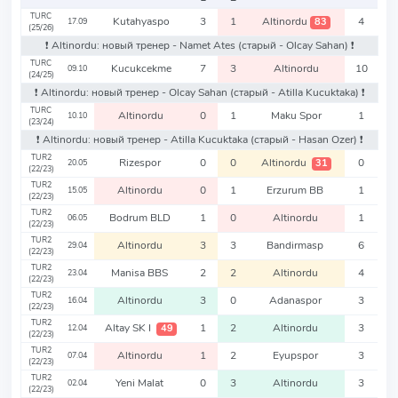
TURC
Kutahyaspo
3
1
Altinordu
4
83
17.09
(25/26)
❗️ Altinordu: новый тренер - Namet Ates
(старый - Olcay Sahan)
❗️
TURC
Kucukcekme
7
3
Altinordu
10
09.10
(24/25)
❗️ Altinordu: новый тренер - Olcay Sahan
(старый - Atilla Kucuktaka)
❗️
TURC
Altinordu
0
1
Maku Spor
1
10.10
(23/24)
❗️ Altinordu: новый тренер - Atilla Kucuktaka
(старый - Hasan Ozer)
❗️
TUR2
Rizespor
0
0
Altinordu
0
31
20.05
(22/23)
TUR2
Altinordu
0
1
Erzurum BB
1
15.05
(22/23)
TUR2
Bodrum BLD
1
0
Altinordu
1
06.05
(22/23)
TUR2
Altinordu
3
3
Bandirmasp
6
29.04
(22/23)
TUR2
Manisa BBS
2
2
Altinordu
4
23.04
(22/23)
TUR2
Altinordu
3
0
Adanaspor
3
16.04
(22/23)
TUR2
Altay SK I
1
2
Altinordu
3
49
12.04
(22/23)
TUR2
Altinordu
1
2
Eyupspor
3
07.04
(22/23)
TUR2
Yeni Malat
0
3
Altinordu
3
02.04
(22/23)