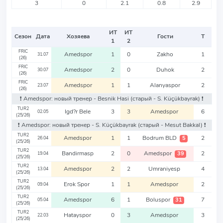
3
0
2.1
0.8
2.9
ИТ
ИТ
Сезон
Дата
Хозяева
Гости
Т
1
2
FRIC
Amedspor
1
0
Zakho
1
31.07
(26)
FRIC
Amedspor
2
0
Duhok
2
30.07
(26)
FRIC
Amedspor
1
1
Alanyaspor
2
23.07
(26)
❗️ Amedspor: новый тренер - Besnik Hasi
(старый - S. Küçükbayrak)
❗️
TUR2
Igd?r Bele
3
3
Amedspor
6
02.05
(25/26)
❗️ Amedspor: новый тренер - S. Küçükbayrak
(старый - Mesut Bakkal)
❗️
TUR2
Amedspor
1
1
Bodrum BLD
2
5
26.04
(25/26)
TUR2
Bandirmasp
2
0
Amedspor
2
39
19.04
(25/26)
TUR2
Amedspor
2
2
Umraniyesp
4
13.04
(25/26)
TUR2
Erok Spor
1
1
Amedspor
2
09.04
(25/26)
TUR2
Amedspor
6
1
Boluspor
7
31
05.04
(25/26)
TUR2
Hatayspor
0
3
Amedspor
3
22.03
(25/26)