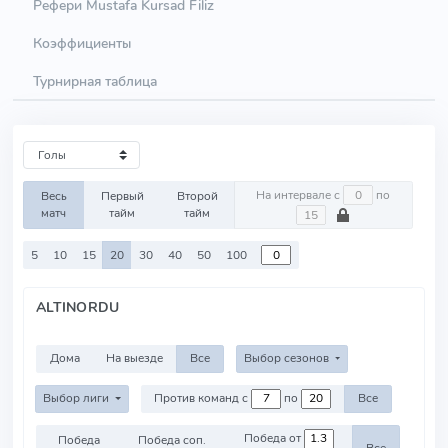
Рефери Mustafa Kursad Filiz
Коэффициенты
Турнирная таблица
На интервале с
по
Весь
Первый
Второй
матч
тайм
тайм
5
10
15
20
30
40
50
100
ALTINORDU
Дома
На выезде
Все
Выбор сезонов
Выбор лиги
Против команд с
по
Все
Победа от
Победа
Победа соп.