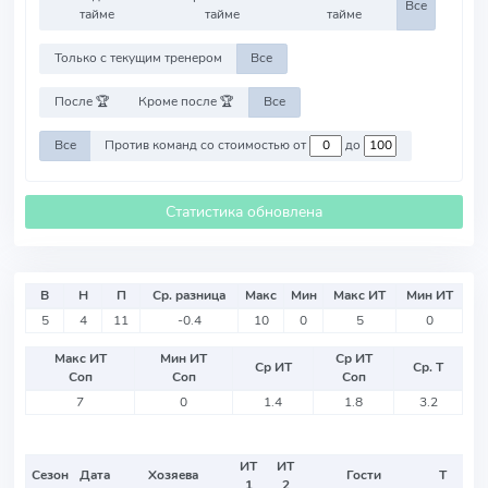
Все
тайме
тайме
тайме
Только с текущим тренером
Все
После 🏆
Кроме после 🏆
Все
Все
Против команд со стоимостью от
до
Статистика обновлена
В
Н
П
Ср. разница
Макс
Мин
Макс ИТ
Мин ИТ
5
4
11
-0.4
10
0
5
0
Макс ИТ
Мин ИТ
Ср ИТ
Ср ИТ
Ср. Т
Соп
Соп
Соп
7
0
1.4
1.8
3.2
ИТ
ИТ
Сезон
Дата
Хозяева
Гости
Т
1
2