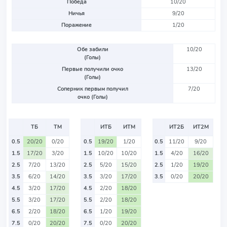
Победа
10/20
Ничья
9/20
Поражение
1/20
Обе забили
10/20
(Голы)
Первые получили очко
13/20
(Голы)
Соперник первым получил
7/20
очко (Голы)
ТБ
ТМ
ИТБ
ИТМ
ИТ2Б
ИТ2М
0.5
20/20
0/20
0.5
19/20
1/20
0.5
11/20
9/20
1.5
17/20
3/20
1.5
10/20
10/20
1.5
4/20
16/20
2.5
7/20
13/20
2.5
5/20
15/20
2.5
1/20
19/20
3.5
6/20
14/20
3.5
3/20
17/20
3.5
0/20
20/20
4.5
3/20
17/20
4.5
2/20
18/20
5.5
3/20
17/20
5.5
2/20
18/20
6.5
2/20
18/20
6.5
1/20
19/20
7.5
0/20
20/20
7.5
0/20
20/20