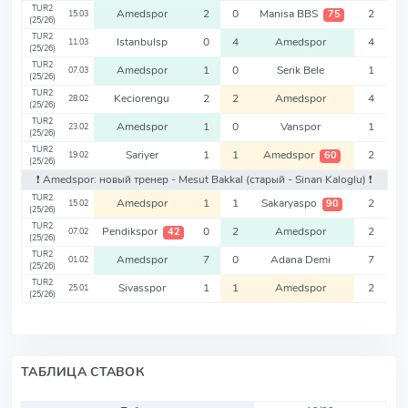
TUR2
Amedspor
2
0
Manisa BBS
2
75
15.03
(25/26)
TUR2
Istanbulsp
0
4
Amedspor
4
11.03
(25/26)
TUR2
Amedspor
1
0
Serik Bele
1
07.03
(25/26)
TUR2
Keciorengu
2
2
Amedspor
4
28.02
(25/26)
TUR2
Amedspor
1
0
Vanspor
1
23.02
(25/26)
TUR2
Sariyer
1
1
Amedspor
2
60
19.02
(25/26)
❗️ Amedspor: новый тренер - Mesut Bakkal
(старый - Sinan Kaloglu)
❗️
TUR2
Amedspor
1
1
Sakaryaspo
2
90
15.02
(25/26)
TUR2
Pendikspor
0
2
Amedspor
2
42
07.02
(25/26)
TUR2
Amedspor
7
0
Adana Demi
7
01.02
(25/26)
TUR2
Sivasspor
1
1
Amedspor
2
25.01
(25/26)
ТАБЛИЦА СТАВОК