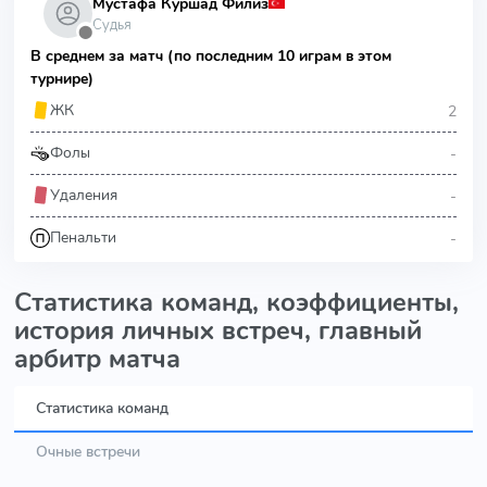
Мустафа Куршад Филиз
Судья
⬤
В среднем за матч (по последним 10 играм в этом
турнире)
2
ЖК
-
Фолы
-
Удаления
-
Пенальти
Статистика команд, коэффициенты,
история личных встреч, главный
арбитр матча
Статистика команд
Очные встречи