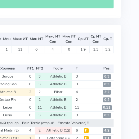
Макс ИТ
Мин ИТ
Ср ИТ
с
Мин
Макс ИТ
Мин ИТ
Ср ИТ
Ср. Т
Соп
Соп
Соп
1
11
0
4
0
1.9
1.3
3.2
Хозяева
ИТ
1
ИТ
2
Гости
Т
Рез.
Burgos
0
3
Athletic B
3
0:3
Racing San
0
3
Athletic B
3
0:3
Athletic B
2
2
Eibar
4
2:2
Sestao Riv
0
2
Athletic B
2
0:2
Leioa
0
11
Athletic B
11
0:11
Derio
0
3
Athletic B
3
0:3
новый тренер - Edin Terzic
(старый - Ernesto Valverde)
❗️
al Madri
(2)
4
2
Athletic B
(12)
6
Р
4:2
hletic B
(10)
1
1
Celta Vigo
(6)
2
Р
1:1