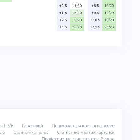
+0.5
11/20
+8.5
19/20
+1.5
16/20
+9.5
19/20
+2.5
19/20
+10.5
19/20
+3.5
20/20
+11.5
20/20
 в LIVE
Глоссарий
Пользовательское соглашение
вые
Статистика голов
Статистика желтых карточек
Профессиональные капперы Рунета