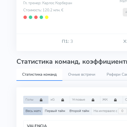
Мат
Гл. тренер: Карлос Корберан
Стоимость: 120.2 млн. €
⬤
⬤
⬤
⬤
⬤
П1:
3
Х
Статистика команд, коэффициенты
Статистика команд
Очные встречи
Рефери Car
Голы
xG
Угловые
ЖК
Весь матч
Первый тайм
Второй тайм
На интервале с
VALENCIA