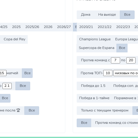
Дома
На выезде
Все
4/25
2025
2025/26
2026
2026/27
Все
2020/21
2021/22
2022/23
2
Copa del Rey
Champions League
Europa Leagu
Supercopa de Espana
Все
Против команд с
по
матчей
Все
Против ТОП-
о
Все
Победа до 1.5
Победа соп. д
Все
Победа в 1-тайме
Поражение в 
ме после 🏆
Все
Только с текущим тренером
Все