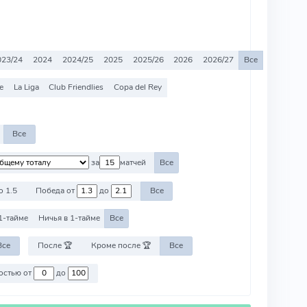
023/24
2024
2024/25
2025
2025/26
2026
2026/27
Все
e
La Liga
Club Friendlies
Copa del Rey
Все
за
матчей
Все
о 1.5
Победа от
до
Все
1-тайме
Ничья в 1-тайме
Все
Все
После 🏆
Кроме после 🏆
Все
Против команд со стоимостью от
до