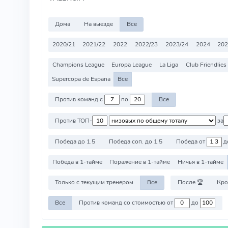
Дома
На выезде
Все
2020/21
2021/22
2022
2022/23
2023/24
2024
202
Champions League
Europa League
La Liga
Club Friendlies
Supercopa de Espana
Все
Против команд с
по
Все
Против ТОП-
за
Победа до 1.5
Победа соп. до 1.5
Победа от
д
Победа в 1-тайме
Поражение в 1-тайме
Ничья в 1-тайме
Только с текущим тренером
Все
После 🏆
Кро
Все
Против команд со стоимостью от
до