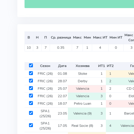
Макс
В
Н
П
Ср. разница
Макс
Мин
Макс ИТ
Мин ИТ
Со
10
3
7
0.35
7
1
4
0
3
Сезон
Дата
Хозяева
ИТ
1
ИТ
2
Го
FRIC
(26)
01.08
Stoke
1
1
Val
FRIC
(26)
28.07
Derby
1
2
Val
FRIC
(26)
25.07
Valencia
1
2
CD C
FRIC
(26)
22.07
Valencia
3
0
Eld
FRIC
(26)
18.07
Petro Luan
1
0
Val
SPA1
23.05
Valencia
(9)
3
1
Barce
(25/26)
SPA1
17.05
Real Socie
(8)
3
4
Valenci
(25/26)