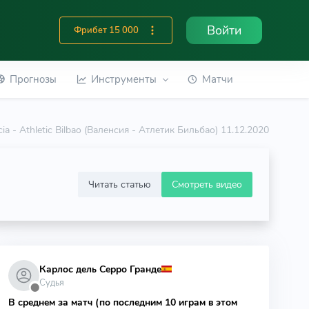
Войти
Фрибет 15 000
Прогнозы
Инструменты
Матчи
cia - Athletic Bilbao (Валенсия - Атлетик Бильбао) 11.12.2020
Читать статью
Смотреть видео
Карлос дель Серро Гранде
Судья
⬤
В среднем за матч (по последним 10 играм в этом