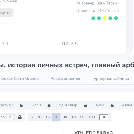
ч окончен
Гл. тренер: Эдин Терзич
Стоимость: 249.7 млн. €
Тур 13
⬤
⬤
⬤
⬤
⬤
:
3.1
П2:
2.5
, история личных встреч, главный арб
los del Cerro Grande
Коэффициенты
Турнирная таблица
Офсайды
Фолы
Уд. в створ
Ауты
Атаки
по
5
10
15
20
30
40
50
100
ATHLETIC BILBAO