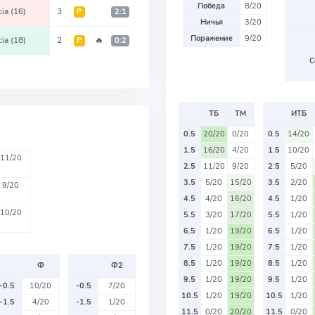
Победа
8/20
cia
(16)
3
Р
2:1
Ничья
3/20
Поражение
9/20
cia
(18)
2
🔥
Р
0:2
С
ТБ
ТМ
ИТБ
0.5
20/20
0/20
0.5
14/20
1.5
16/20
4/20
1.5
10/20
11/20
2.5
11/20
9/20
2.5
5/20
3.5
5/20
15/20
3.5
2/20
9/20
4.5
4/20
16/20
4.5
1/20
10/20
5.5
3/20
17/20
5.5
1/20
6.5
1/20
19/20
6.5
1/20
7.5
1/20
19/20
7.5
1/20
8.5
1/20
19/20
8.5
1/20
Ф
Ф2
9.5
1/20
19/20
9.5
1/20
-0.5
10/20
-0.5
7/20
10.5
1/20
19/20
10.5
1/20
-1.5
4/20
-1.5
1/20
11.5
0/20
20/20
11.5
0/20