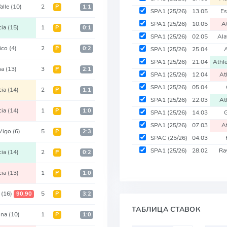
alle
(10)
2
Р
1:1
SPA1
(25/26)
13.05
E
SPA1
(25/26)
10.05
A
cia
(15)
1
Р
0:1
SPA1
(25/26)
02.05
Al
tico
(4)
2
Р
0:2
SPA1
(25/26)
25.04
SPA1
(25/26)
21.04
Athl
na
(13)
3
Р
2:1
SPA1
(25/26)
12.04
At
SPA1
(25/26)
05.04
cia
(14)
2
Р
1:1
SPA1
(25/26)
22.03
At
cia
(14)
1
Р
1:0
SPA1
(25/26)
14.03
SPA1
(25/26)
07.03
A
 Vigo
(6)
5
Р
2:3
SPAC
(25/26)
04.03
SPA1
(25/26)
28.02
Ra
cia
(14)
2
Р
0:2
cia
(13)
1
Р
1:0
p
(16)
5
90,90
Р
3:2
ТАБЛИЦА СТАВОК
una
(10)
1
Р
1:0