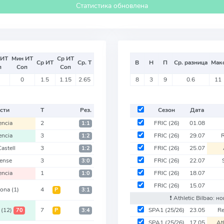
Статистика обновлена
 ИТ
Мин ИТ
Ср ИТ
Ср ИТ
Ср. Т
В
Н
П
Ср. разница
Мак
п
Соп
Соп
0
1.5
1.15
2.65
8
3
9
0.6
11
сти
Т
Рез.
Сезон
Дата
encia
2
FRIC
(26)
01.08
1:1
encia
3
FRIC
(26)
29.07
1:2
astell
3
FRIC
(26)
25.07
1:2
ense
3
FRIC
(26)
22.07
3:0
encia
1
FRIC
(26)
18.07
1:0
FRIC
(26)
15.07
lona
(1)
4
Р
3:1
❗️ Athletic Bilbao: 
a
(12)
7
SPA1
(25/26)
23.05
Re
70
Р
3:4
SPA1
(25/26)
17.05
At