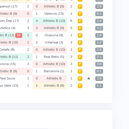
spanyol
(17)
2
0
Athletic B
(9)
2
Р
2:0
thletic B
(9)
0
1
Valencia
(15)
1
Р
0:1
aves Dep
(17)
2
4
Athletic B
(10)
6
Р
2:4
Atletico
(4)
3
2
Athletic B
(9)
5
Р
3:2
etic B
(12)
1
0
Osasuna
(9)
1
90
Р
1:0
hletic B
(10)
1
2
Villarreal
(3)
3
Р
1:2
Getafe
(8)
2
0
Athletic B
(10)
2
Р
2:0
hletic B
(11)
2
1
Real Betis
(5)
3
Р
2:1
Girona
(15)
3
0
Athletic B
(10)
3
Р
3:0
thletic B
(9)
0
1
Barcelona
(1)
1
Р
0:1
Real Socie
1
0
Athletic B
1
🔥
Р
1:0
yo Valle
(15)
1
1
Athletic B
(8)
2
Р
1:1