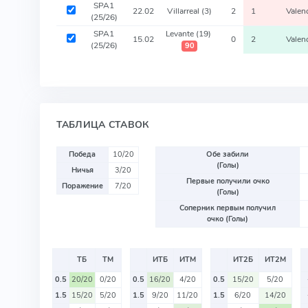
SPA1
22.02
Villarreal
(3)
2
1
Valen
(25/26)
SPA1
Levante
(19)
15.02
0
2
Valen
(25/26)
90
ТАБЛИЦА СТАВОК
Победа
10/20
Обе забили
(Голы)
Ничья
3/20
Первые получили очко
Поражение
7/20
(Голы)
Соперник первым получил
очко (Голы)
ТБ
ТМ
ИТБ
ИТМ
ИТ2Б
ИТ2М
0.5
20/20
0/20
0.5
16/20
4/20
0.5
15/20
5/20
1.5
15/20
5/20
1.5
9/20
11/20
1.5
6/20
14/20