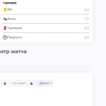
турнире)
5.4
ЖК
27
Фолы
0.3
Удаления
0.3
Пенальти
итр матча
Оп. атаки
Другое