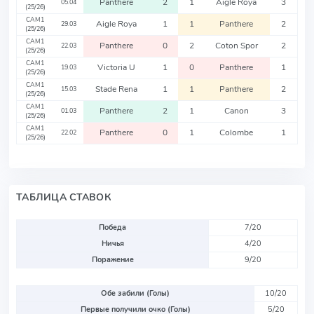
Panthere
2
1
Aigle Roya
3
05.04
(25/26)
CAM1
Aigle Roya
1
1
Panthere
2
29.03
(25/26)
CAM1
Panthere
0
2
Coton Spor
2
22.03
(25/26)
CAM1
Victoria U
1
0
Panthere
1
19.03
(25/26)
CAM1
Stade Rena
1
1
Panthere
2
15.03
(25/26)
CAM1
Panthere
2
1
Canon
3
01.03
(25/26)
CAM1
Panthere
0
1
Colombe
1
22.02
(25/26)
ТАБЛИЦА СТАВОК
Победа
7/20
Ничья
4/20
Поражение
9/20
Обе забили (Голы)
10/20
Первые получили очко (Голы)
5/20