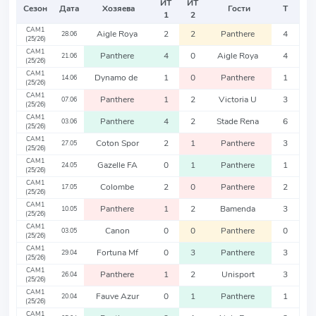
ИТ
ИТ
Сезон
Дата
Хозяева
Гости
Т
1
2
CAM1
Aigle Roya
2
2
Panthere
4
28.06
(25/26)
CAM1
Panthere
4
0
Aigle Roya
4
21.06
(25/26)
CAM1
Dynamo de
1
0
Panthere
1
14.06
(25/26)
CAM1
Panthere
1
2
Victoria U
3
07.06
(25/26)
CAM1
Panthere
4
2
Stade Rena
6
03.06
(25/26)
CAM1
Coton Spor
2
1
Panthere
3
27.05
(25/26)
CAM1
Gazelle FA
0
1
Panthere
1
24.05
(25/26)
CAM1
Colombe
2
0
Panthere
2
17.05
(25/26)
CAM1
Panthere
1
2
Bamenda
3
10.05
(25/26)
CAM1
Canon
0
0
Panthere
0
03.05
(25/26)
CAM1
Fortuna Mf
0
3
Panthere
3
29.04
(25/26)
CAM1
Panthere
1
2
Unisport
3
26.04
(25/26)
CAM1
Fauve Azur
0
1
Panthere
1
20.04
(25/26)
CAM1