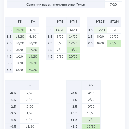
Соперник первым получил очко (Голы)
7/20
ТБ
ТМ
ИТБ
ИТМ
ИТ2Б
ИТ2М
0.5
19/20
1/20
0.5
14/20
6/20
0.5
15/20
5/20
1.5
14/20
6/20
1.5
6/20
14/20
1.5
8/20
12/20
2.5
10/20
10/20
2.5
3/20
17/20
2.5
0/20
20/20
3.5
3/20
17/20
3.5
2/20
18/20
4.5
1/20
19/20
4.5
0/20
20/20
5.5
1/20
19/20
6.5
0/20
20/20
Ф
Ф2
-0.5
7/20
-0.5
9/20
-1.5
3/20
-1.5
2/20
-2.5
2/20
-2.5
0/20
-3.5
1/20
+0.5
13/20
-4.5
0/20
+1.5
17/20
+0.5
11/20
+2.5
18/20