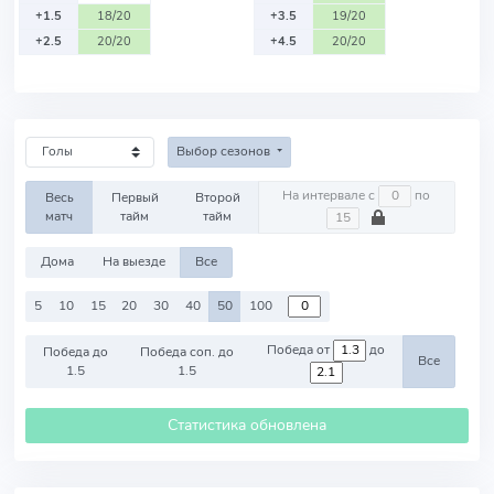
+1.5
18/20
+3.5
19/20
+2.5
20/20
+4.5
20/20
Выбор сезонов
На интервале с
по
Весь
Первый
Второй
матч
тайм
тайм
Дома
На выезде
Все
5
10
15
20
30
40
50
100
Победа от
до
Победа до
Победа соп. до
Все
1.5
1.5
Статистика обновлена