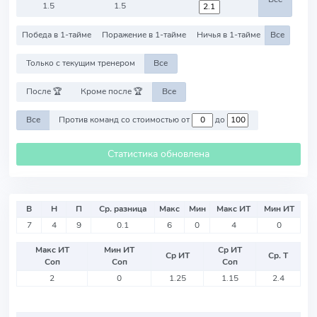
1.5
1.5
Победа в 1-тайме
Поражение в 1-тайме
Ничья в 1-тайме
Все
Только с текущим тренером
Все
После 🏆
Кроме после 🏆
Все
Все
Против команд со стоимостью от
до
Статистика обновлена
В
Н
П
Ср. разница
Макс
Мин
Макс ИТ
Мин ИТ
7
4
9
0.1
6
0
4
0
Макс ИТ
Мин ИТ
Ср ИТ
Ср ИТ
Ср. Т
Соп
Соп
Соп
2
0
1.25
1.15
2.4