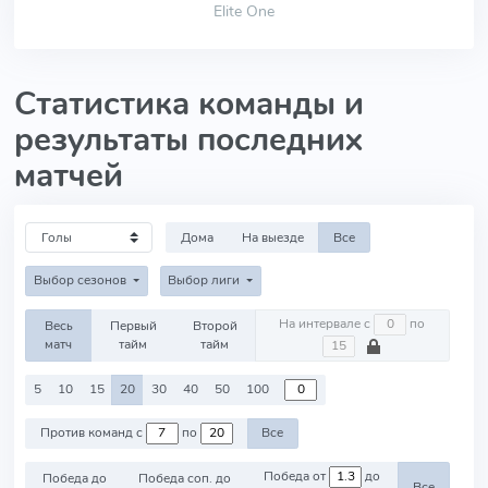
Elite One
Статистика команды и
результаты последних
матчей
Дома
На выезде
Все
Выбор сезонов
Выбор лиги
На интервале с
по
Весь
Первый
Второй
матч
тайм
тайм
5
10
15
20
30
40
50
100
Против команд с
по
Все
Победа от
до
Победа до
Победа соп. до
Все