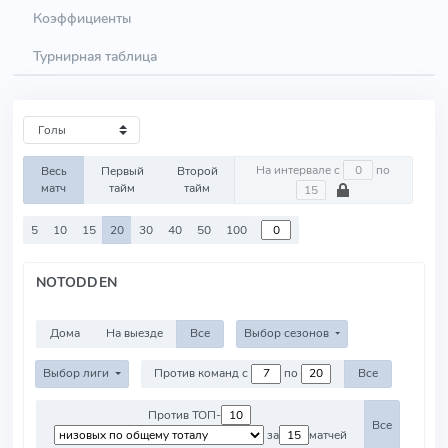
Коэффициенты
Турнирная таблица
На интервале с
по
Весь
Первый
Второй
матч
тайм
тайм
5
10
15
20
30
40
50
100
NOTODDEN
Дома
На выезде
Все
Выбор сезонов
Выбор лиги
Против команд с
по
Все
Против ТОП-
Все
за
матчей