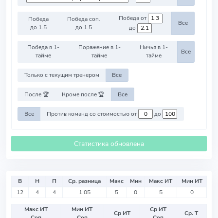
Победа от
Победа
Победа соп.
Все
до 1.5
до 1.5
до
Победа в 1-
Поражение в 1-
Ничья в 1-
Все
тайме
тайме
тайме
Только с текущим тренером
Все
После 🏆
Кроме после 🏆
Все
Все
Против команд со стоимостью от
до
Статистика обновлена
В
Н
П
Ср. разница
Макс
Мин
Макс ИТ
Мин ИТ
12
4
4
1.05
5
0
5
0
Макс ИТ
Мин ИТ
Ср ИТ
Ср ИТ
Ср. Т
Соп
Соп
Соп