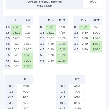
Соперник первым получил
9/20
очко (Голы)
ТБ
ТМ
ИТБ
ИТМ
ИТ2Б
ИТ2М
1.5
20/20
0/20
0.5
19/20
1/20
0.5
18/20
2/20
2.5
18/20
2/20
1.5
16/20
4/20
1.5
9/20
11/20
3.5
12/20
8/20
2.5
10/20
10/20
2.5
5/20
15/20
4.5
7/20
13/20
3.5
4/20
16/20
3.5
2/20
18/20
5.5
6/20
14/20
4.5
2/20
18/20
4.5
0/20
20/20
6.5
2/20
18/20
5.5
1/20
19/20
7.5
1/20
19/20
6.5
0/20
20/20
8.5
0/20
20/20
Ф
Ф2
-0.5
12/20
-0.5
4/20
-1.5
7/20
-1.5
4/20
-2.5
4/20
-2.5
0/20
-3.5
2/20
+0.5
8/20
-4.5
1/20
+1.5
13/20