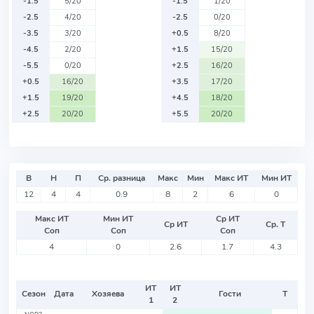
-1.5
5/20
-1.5
1/20
-2.5
4/20
-2.5
0/20
-3.5
3/20
+0.5
8/20
-4.5
2/20
+1.5
15/20
-5.5
0/20
+2.5
16/20
+0.5
16/20
+3.5
17/20
+1.5
19/20
+4.5
18/20
+2.5
20/20
+5.5
20/20
В
Н
П
Ср. разница
Макс
Мин
Макс ИТ
Мин ИТ
12
4
4
0.9
8
2
6
0
Макс ИТ
Мин ИТ
Ср ИТ
Ср ИТ
Ср. Т
Соп
Соп
Соп
4
0
2.6
1.7
4.3
ИТ
ИТ
Сезон
Дата
Хозяева
Гости
Т
1
2