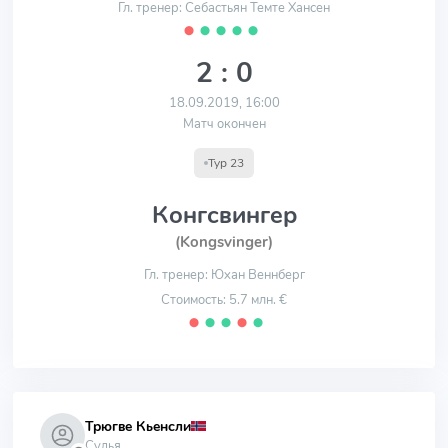
Гл. тренер: Себастьян Темте Хансен
⬤
⬤
⬤
⬤
⬤
2 : 0
18.09.2019, 16:00
Матч окончен
Тур 23
Конгсвингер
(Kongsvinger)
Гл. тренер: Юхан Веннберг
Стоимость: 5.7 млн. €
⬤
⬤
⬤
⬤
⬤
Трюгве Кьенсли
Судья