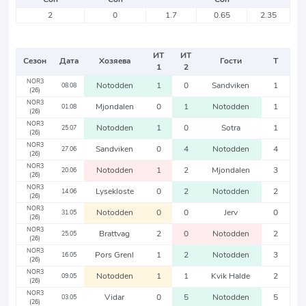
2
0
1.7
0.65
2.35
ИТ
ИТ
Сезон
Дата
Хозяева
Гости
Т
1
2
NOR3
Notodden
1
0
Sandviken
1
08.08
(26)
NOR3
Mjondalen
0
1
Notodden
1
01.08
(26)
NOR3
Notodden
1
0
Sotra
1
25.07
(26)
NOR3
Sandviken
0
4
Notodden
4
27.06
(26)
NOR3
Notodden
1
2
Mjondalen
3
20.06
(26)
NOR3
Lysekloste
0
2
Notodden
2
14.06
(26)
NOR3
Notodden
0
0
Jerv
0
31.05
(26)
NOR3
Brattvag
2
0
Notodden
2
25.05
(26)
NOR3
Pors Grenl
1
2
Notodden
3
16.05
(26)
NOR3
Notodden
1
1
Kvik Halde
2
09.05
(26)
NOR3
Vidar
0
5
Notodden
5
03.05
(26)