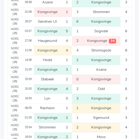
NOR2
Asane
1
2
Kongsvinge
3
09.08
(26)
NOR2
Kongsvinge
1
3
Strommen
4
02.08
(26)
NOR2
Sandnes Ul
1
6
Kongsvinge
7
26.07
(26)
NOR2
Kongsvinge
5
1
Sogndal
6
03.07
(26)
NOR2
Haugesund
4
2
Kongsvinge
6
34
27.06
(26)
NOR2
Kongsvinge
4
4
Stromsgods
8
21.06
(26)
NOR2
Hodd
1
2
Kongsvinge
3
14.06
(26)
NOR2
Kongsvinge
3
1
Asane
4
31.05
(26)
NOR2
Stabaek
2
0
Kongsvinge
2
25.05
(26)
NOR2
Kongsvinge
4
2
Odd
6
20.05
(26)
NOR2
Lyn
0
3
Kongsvinge
3
16.05
(26)
NOR2
Ranheim
1
1
Kongsvinge
2
08.05
(26)
NOR2
Kongsvinge
2
1
Egersund
3
01.05
(26)
NOR2
Strommen
2
2
Kongsvinge
4
25.04
(26)
NOR2
Kongsvinge
2
1
Moss
3
18.04