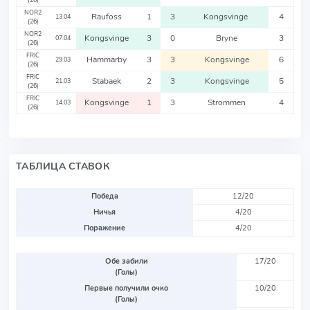
(26)
NOR2
Raufoss
1
3
Kongsvinge
4
13.04
(26)
NOR2
Kongsvinge
3
0
Bryne
3
07.04
(26)
FRIC
Hammarby
3
3
Kongsvinge
6
29.03
(26)
FRIC
Stabaek
2
3
Kongsvinge
5
21.03
(26)
FRIC
Kongsvinge
1
3
Strommen
4
14.03
(26)
ТАБЛИЦА СТАВОК
Победа
12/20
Ничья
4/20
Поражение
4/20
Обе забили
17/20
(Голы)
Первые получили очко
10/20
(Голы)