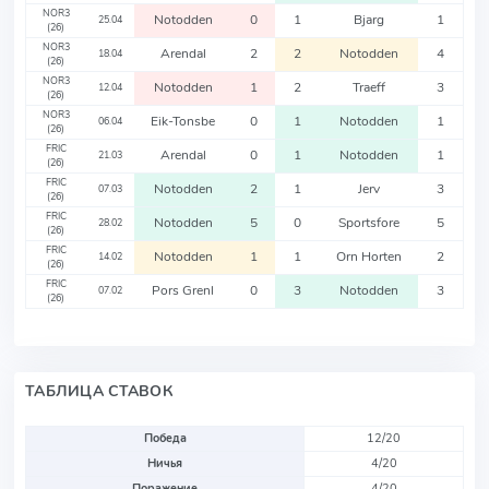
NOR3
Notodden
0
1
Bjarg
1
25.04
(26)
NOR3
Arendal
2
2
Notodden
4
18.04
(26)
NOR3
Notodden
1
2
Traeff
3
12.04
(26)
NOR3
Eik-Tonsbe
0
1
Notodden
1
06.04
(26)
FRIC
Arendal
0
1
Notodden
1
21.03
(26)
FRIC
Notodden
2
1
Jerv
3
07.03
(26)
FRIC
Notodden
5
0
Sportsfore
5
28.02
(26)
FRIC
Notodden
1
1
Orn Horten
2
14.02
(26)
FRIC
Pors Grenl
0
3
Notodden
3
07.02
(26)
ТАБЛИЦА СТАВОК
Победа
12/20
Ничья
4/20
Поражение
4/20