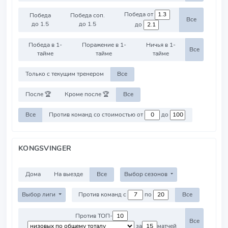
Победа от
Победа
Победа соп.
Все
до 1.5
до 1.5
до
Победа в 1-
Поражение в 1-
Ничья в 1-
Все
тайме
тайме
тайме
Только с текущим тренером
Все
После 🏆
Кроме после 🏆
Все
Все
Против команд со стоимостью от
до
KONGSVINGER
Дома
На выезде
Все
Выбор сезонов
Выбор лиги
Против команд с
по
Все
Против ТОП-
Все
за
матчей