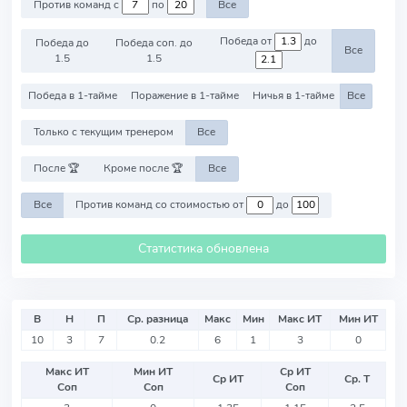
Против команд с
по
Все
Победа от
до
Победа до
Победа соп. до
Все
1.5
1.5
Победа в 1-тайме
Поражение в 1-тайме
Ничья в 1-тайме
Все
Только с текущим тренером
Все
После 🏆
Кроме после 🏆
Все
Все
Против команд со стоимостью от
до
Статистика обновлена
В
Н
П
Ср. разница
Макс
Мин
Макс ИТ
Мин ИТ
10
3
7
0.2
6
1
3
0
Макс ИТ
Мин ИТ
Ср ИТ
Ср ИТ
Ср. Т
Соп
Соп
Соп