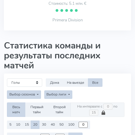
Стоимость: 5.1 млн. €
⬤
⬤
⬤
⬤
⬤
Primera Division
Статистика команды и
результаты последних
матчей
Дома
На выезде
Все
Выбор сезонов
Выбор лиги
На интервале с
по
Весь
Первый
Второй
матч
тайм
тайм
5
10
15
20
30
40
50
100