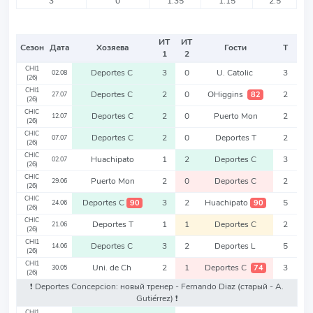
3
0
1.35
1.15
2.5
ИТ
ИТ
Сезон
Дата
Хозяева
Гости
Т
1
2
CHI1
Deportes C
3
0
U. Catolic
3
02.08
(26)
CHI1
Deportes C
2
0
OHiggins
2
82
27.07
(26)
CHIC
Deportes C
2
0
Puerto Mon
2
12.07
(26)
CHIC
Deportes C
2
0
Deportes T
2
07.07
(26)
CHIC
Huachipato
1
2
Deportes C
3
02.07
(26)
CHIC
Puerto Mon
2
0
Deportes C
2
29.06
(26)
CHIC
Deportes C
3
2
Huachipato
5
90
90
24.06
(26)
CHIC
Deportes T
1
1
Deportes C
2
21.06
(26)
CHI1
Deportes C
3
2
Deportes L
5
14.06
(26)
CHI1
Uni. de Ch
2
1
Deportes C
3
74
30.05
(26)
❗️ Deportes Concepcion: новый тренер - Fernando Diaz
(старый - A.
Gutiérrez)
❗️
CHI1