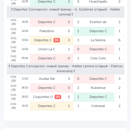
Deportes C
2
0
Huachipato
2
24.05
(26)
❗️ Deportes Concepcion: новый тренер - A. Gutiérrez
(старый - Walter
Lemma)
❗️
CHI1
Deportes C
0
2
Everton de
2
18.05
(26)
CHI1
Palestino
0
1
Deportes C
1
24.04
(26)
CHI1
Deportes C
3
3
La Serena
6
90
19.04
(26)
CHI1
Union La C
1
0
Deportes C
1
14.04
(26)
CHI1
Deportes C
0
1
Colo Colo
1
05.04
(26)
❗️ Deportes Concepcion: новый тренер - Walter Lemma
(старый - Patricio
Almendra)
❗️
CHI1
Audax Ital
3
0
Deportes C
3
13.03
(26)
CHI1
Deportes C
0
2
Nublense
2
06.03
(26)
CHI1
Coquimbo U
0
1
Deportes C
1
90
28.02
(26)
CHI1
Deportes C
1
1
Cobresal
2
20.02
(26)