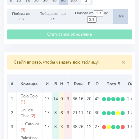
5
10
15
20
30
40
50
100
Победа от
до
Победа до
Победа соп. до
Все
1.5
1.5
Статистика обновлена
×
Свайп вправо, чтобы увидеть всю таблицу!
#
Команда
И
В
Н
П
Голы
Р
О
Посл. 5
О/И
Colo Colo
1
17
14
0
3
36:16
20
42
⬤
⬤
⬤
⬤
⬤
2.47
(1)
Uni. de
2
17
8
6
3
21:11
10
30
⬤
⬤
⬤
⬤
⬤
1.76
Chile
(2)
U. Catolica
3
17
8
3
6
38:26
12
27
⬤
⬤
⬤
⬤
⬤
1.59
(3)
Palestino