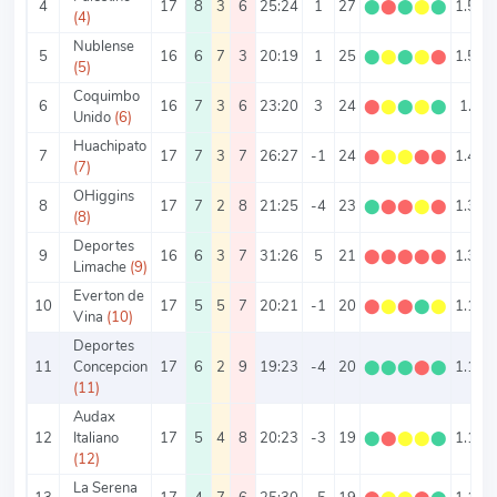
4
17
8
3
6
25:24
1
27
⬤
⬤
⬤
⬤
⬤
1.59
(4)
Nublense
5
16
6
7
3
20:19
1
25
⬤
⬤
⬤
⬤
⬤
1.56
(5)
Coquimbo
6
16
7
3
6
23:20
3
24
⬤
⬤
⬤
⬤
⬤
1.5
Unido
(6)
Huachipato
7
17
7
3
7
26:27
-1
24
⬤
⬤
⬤
⬤
⬤
1.41
(7)
OHiggins
8
17
7
2
8
21:25
-4
23
⬤
⬤
⬤
⬤
⬤
1.35
(8)
Deportes
9
16
6
3
7
31:26
5
21
⬤
⬤
⬤
⬤
⬤
1.31
Limache
(9)
Everton de
10
17
5
5
7
20:21
-1
20
⬤
⬤
⬤
⬤
⬤
1.18
Vina
(10)
Deportes
11
Concepcion
17
6
2
9
19:23
-4
20
⬤
⬤
⬤
⬤
⬤
1.18
(11)
Audax
12
Italiano
17
5
4
8
20:23
-3
19
⬤
⬤
⬤
⬤
⬤
1.12
(12)
La Serena