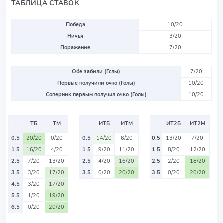
ТАБЛИЦА СТАВОК
Победа
10/20
Ничья
3/20
Поражение
7/20
Обе забили (Голы)
7/20
Первые получили очко (Голы)
10/20
Соперник первым получил очко (Голы)
10/20
ТБ
ТМ
ИТБ
ИТМ
ИТ2Б
ИТ2М
0.5
20/20
0/20
0.5
14/20
6/20
0.5
13/20
7/20
1.5
16/20
4/20
1.5
9/20
11/20
1.5
8/20
12/20
2.5
7/20
13/20
2.5
4/20
16/20
2.5
2/20
18/20
3.5
3/20
17/20
3.5
0/20
20/20
3.5
0/20
20/20
4.5
3/20
17/20
5.5
1/20
19/20
6.5
0/20
20/20