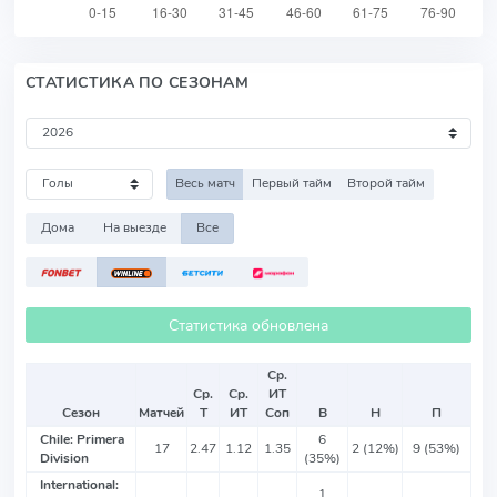
СТАТИСТИКА ПО СЕЗОНАМ
Весь матч
Первый тайм
Второй тайм
Дома
На выезде
Все
Статистика обновлена
Ср.
Ср.
Ср.
ИТ
Сезон
Матчей
Т
ИТ
Соп
В
Н
П
Chile: Primera
6
17
2.47
1.12
1.35
2 (12%)
9 (53%)
Division
(35%)
International:
1