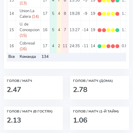
13
17
4
7
6
25:30
-5
19
⬤
⬤
⬤
⬤
⬤
1.12
(13)
Union La
14
17
5
4
8
19:28
-9
19
⬤
⬤
⬤
⬤
⬤
1.12
Calera
(14)
U. de
15
Concepcion
16
5
4
7
13:27
-14
19
⬤
⬤
⬤
⬤
⬤
1.19
(15)
Cobresal
16
17
4
2
11
24:35
-11
14
⬤
⬤
⬤
⬤
⬤
0.82
(16)
Все
Команда
134
ГОЛОВ / МАТЧ
ГОЛОВ / МАТЧ (ДОМА)
2.47
2.78
ГОЛОВ / МАТЧ (В ГОСТЯХ)
ГОЛОВ / МАТЧ (1-Й ТАЙМ)
2.13
1.06