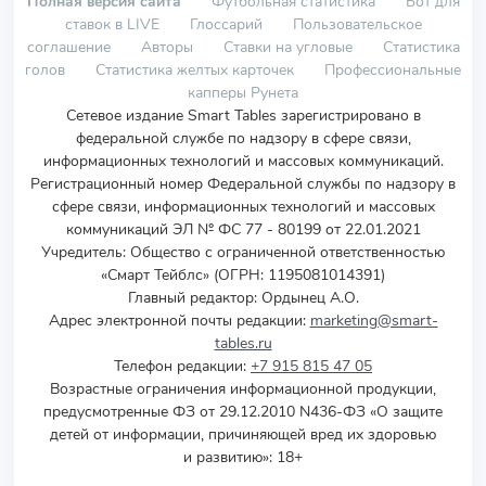
Полная версия сайта
Футбольная статистика
Бот для
ставок в LIVE
Глоссарий
Пользовательское
соглашение
Авторы
Ставки на угловые
Статистика
голов
Статистика желтых карточек
Профессиональные
капперы Рунета
Сетевое издание Smart Tables зарегистрировано в
федеральной службе по надзору в сфере связи,
информационных технологий и массовых коммуникаций.
Регистрационный номер Федеральной службы по надзору в
сфере связи, информационных технологий и массовых
коммуникаций ЭЛ № ФС 77 - 80199 от 22.01.2021
Учредитель
:
Общество с ограниченной ответственностью
«Смарт Тейблс» (ОГРН: 1195081014391)
Главный редактор: Ордынец А.О.
Адрес электронной почты редакции:
marketing@smart-
tables.ru
Телефон редакции:
+7 915 815 47 05
Возрастные ограничения информационной продукции,
предусмотренные ФЗ от 29.12.2010 N436-ФЗ «О защите
детей от информации, причиняющей вред их здоровью
и развитию»: 18+