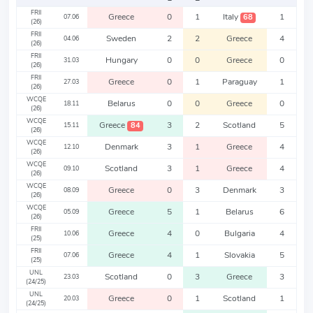
FRII
Greece
0
1
Italy
1
68
07.06
(26)
FRII
Sweden
2
2
Greece
4
04.06
(26)
FRII
Hungary
0
0
Greece
0
31.03
(26)
FRII
Greece
0
1
Paraguay
1
27.03
(26)
WCQE
Belarus
0
0
Greece
0
18.11
(26)
WCQE
Greece
3
2
Scotland
5
84
15.11
(26)
WCQE
Denmark
3
1
Greece
4
12.10
(26)
WCQE
Scotland
3
1
Greece
4
09.10
(26)
WCQE
Greece
0
3
Denmark
3
08.09
(26)
WCQE
Greece
5
1
Belarus
6
05.09
(26)
FRII
Greece
4
0
Bulgaria
4
10.06
(25)
FRII
Greece
4
1
Slovakia
5
07.06
(25)
UNL
Scotland
0
3
Greece
3
23.03
(24/25)
UNL
Greece
0
1
Scotland
1
20.03
(24/25)