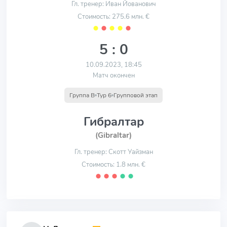
Гл. тренер: Иван Йованович
Стоимость: 275.6 млн. €
⬤
⬤
⬤
⬤
⬤
5 : 0
10.09.2023, 18:45
Матч окончен
Группа B
Тур 6
Групповой этап
Гибралтар
(Gibraltar)
Гл. тренер: Скотт Уайзман
Стоимость: 1.8 млн. €
⬤
⬤
⬤
⬤
⬤