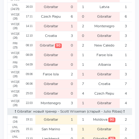
UNL
Gibraltar
0
1
Latvia
1
26.03
(24/25)
WCQE
Czech Repu
6
0
Gibraltar
6
17.11
(26)
WCQE
Gibraltar
1
2
Montenegro
3
14.11
(26)
WCQE
Croatia
3
0
Gibraltar
3
12.10
(26)
FRII
Gibraltar
0
2
New Caledo
2
90
08.10
(25)
WCQE
Gibraltar
0
1
Faroe Isla
1
08.09
(26)
FRII
Gibraltar
0
1
Albania
1
04.09
(25)
WCQE
Faroe Isla
2
1
Gibraltar
3
09.06
(26)
WCQE
Gibraltar
0
7
Croatia
7
06.06
(26)
WCQE
Gibraltar
0
4
Czech Repu
4
25.03
(26)
WCQE
Montenegro
3
1
Gibraltar
4
22.03
(26)
❗️ Gibraltar: новый тренер - Scott Wiseman
(старый - Julio Ribas)
❗️
FRII
Gibraltar
1
1
Moldova
2
90
19.11
(24)
UNL
San Marino
1
1
Gibraltar
2
15.11
(24/25)
UNL
Liechtenst
0
0
Gibraltar
0
90
13.10