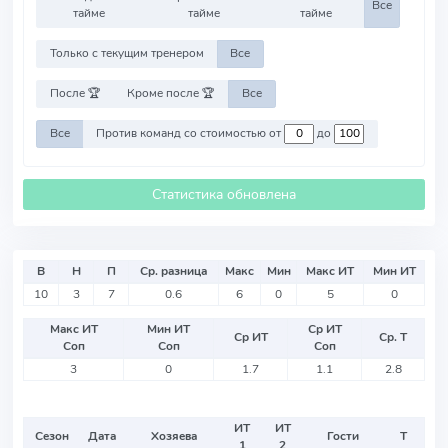
Все
тайме
тайме
тайме
Только с текущим тренером
Все
После 🏆
Кроме после 🏆
Все
Все
Против команд со стоимостью от
до
Статистика обновлена
В
Н
П
Ср. разница
Макс
Мин
Макс ИТ
Мин ИТ
10
3
7
0.6
6
0
5
0
Макс ИТ
Мин ИТ
Ср ИТ
Ср ИТ
Ср. Т
Соп
Соп
Соп
3
0
1.7
1.1
2.8
ИТ
ИТ
Сезон
Дата
Хозяева
Гости
Т
1
2