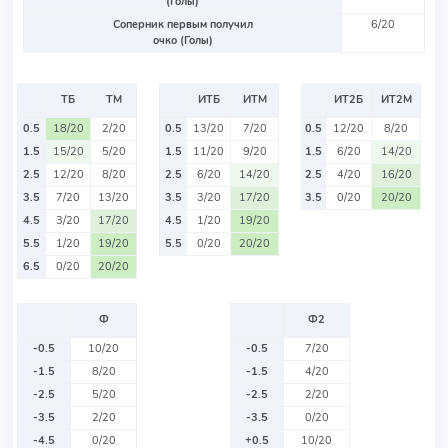
(Голы)
Соперник первым получил
6/20
очко (Голы)
ТБ
ТМ
ИТБ
ИТМ
ИТ2Б
ИТ2М
0.5
18/20
2/20
0.5
13/20
7/20
0.5
12/20
8/20
1.5
15/20
5/20
1.5
11/20
9/20
1.5
6/20
14/20
2.5
12/20
8/20
2.5
6/20
14/20
2.5
4/20
16/20
3.5
7/20
13/20
3.5
3/20
17/20
3.5
0/20
20/20
4.5
3/20
17/20
4.5
1/20
19/20
5.5
1/20
19/20
5.5
0/20
20/20
6.5
0/20
20/20
Ф
Ф2
-0.5
10/20
-0.5
7/20
-1.5
8/20
-1.5
4/20
-2.5
5/20
-2.5
2/20
-3.5
2/20
-3.5
0/20
-4.5
0/20
+0.5
10/20