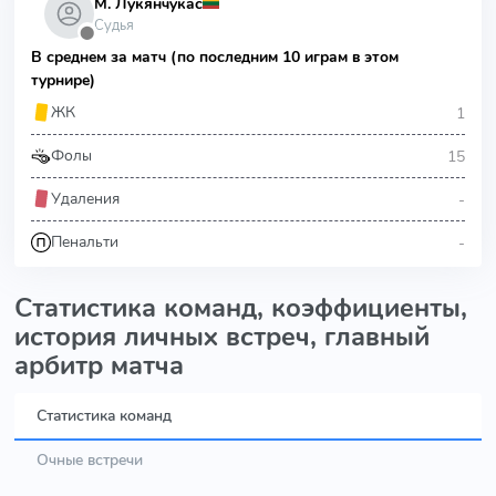
М. Лукянчукас
Судья
⬤
В среднем за матч (по последним 10 играм в этом
турнире)
1
ЖК
15
Фолы
-
Удаления
-
Пенальти
Статистика команд, коэффициенты,
история личных встреч, главный
арбитр матча
Статистика команд
Очные встречи