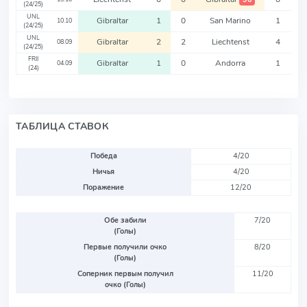
(24/25)
UNL
Gibraltar
1
0
San Marino
1
10.10
(24/25)
UNL
Gibraltar
2
2
Liechtenst
4
08.09
(24/25)
FRII
Gibraltar
1
0
Andorra
1
04.09
(24)
ТАБЛИЦА СТАВОК
Победа
4/20
Ничья
4/20
Поражение
12/20
Обе забили
7/20
(Голы)
Первые получили очко
8/20
(Голы)
Соперник первым получил
11/20
очко (Голы)