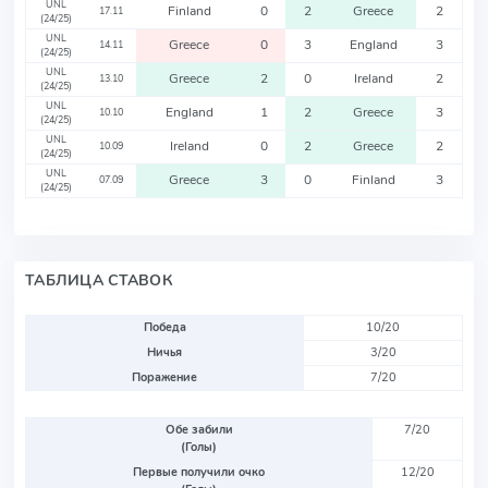
UNL
Finland
0
2
Greece
2
17.11
(24/25)
UNL
Greece
0
3
England
3
14.11
(24/25)
UNL
Greece
2
0
Ireland
2
13.10
(24/25)
UNL
England
1
2
Greece
3
10.10
(24/25)
UNL
Ireland
0
2
Greece
2
10.09
(24/25)
UNL
Greece
3
0
Finland
3
07.09
(24/25)
ТАБЛИЦА СТАВОК
Победа
10/20
Ничья
3/20
Поражение
7/20
Обе забили
7/20
(Голы)
Первые получили очко
12/20