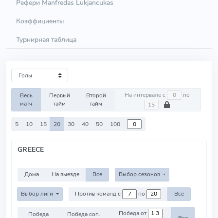
Рефери Manfredas Lukjancukas
Коэффициенты
Турнирная таблица
На интервале с
по
Весь
Первый
Второй
матч
тайм
тайм
5
10
15
20
30
40
50
100
GREECE
Дома
На выезде
Все
Выбор сезонов
Выбор лиги
Против команд с
по
Все
Победа от
Победа
Победа соп.