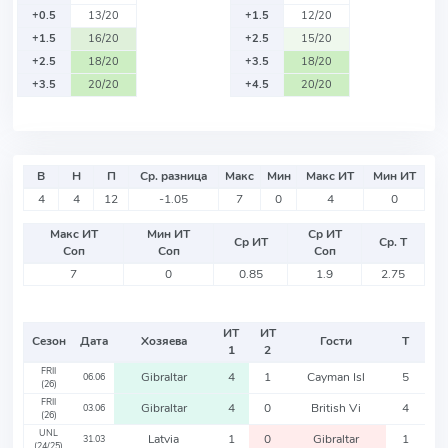
+0.5
13/20
+1.5
12/20
+1.5
16/20
+2.5
15/20
+2.5
18/20
+3.5
18/20
+3.5
20/20
+4.5
20/20
В
Н
П
Ср. разница
Макс
Мин
Макс ИТ
Мин ИТ
4
4
12
-1.05
7
0
4
0
Макс ИТ
Мин ИТ
Ср ИТ
Ср ИТ
Ср. Т
Соп
Соп
Соп
7
0
0.85
1.9
2.75
ИТ
ИТ
Сезон
Дата
Хозяева
Гости
Т
1
2
FRII
Gibraltar
4
1
Cayman Isl
5
06.06
(26)
FRII
Gibraltar
4
0
British Vi
4
03.06
(26)
UNL
Latvia
1
0
Gibraltar
1
31.03
(24/25)