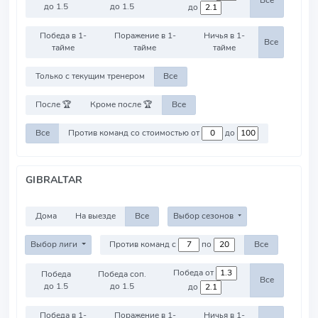
Все
до 1.5
до 1.5
до
Победа в 1-
Поражение в 1-
Ничья в 1-
Все
тайме
тайме
тайме
Только с текущим тренером
Все
После 🏆
Кроме после 🏆
Все
Все
Против команд со стоимостью от
до
GIBRALTAR
Дома
На выезде
Все
Выбор сезонов
Выбор лиги
Против команд с
по
Все
Победа от
Победа
Победа соп.
Все
до 1.5
до 1.5
до
Победа в 1-
Поражение в 1-
Ничья в 1-