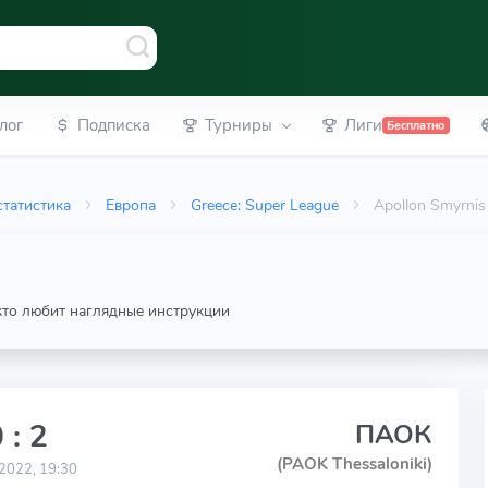
лог
Подписка
Турниры
Лиги
Бесплатно
статистика
Европа
Greece: Super League
Apollon Smyrnis
 кто любит наглядные инструкции
 : 2
ПАОК
(PAOK Thessaloniki)
2022, 19:30