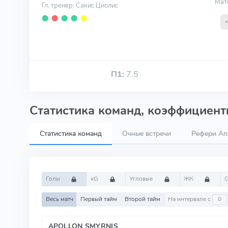
Мат
Гл. тренер: Сакис Циолис
⬤
⬤
⬤
⬤
⬤
П1:
7.5
Статистика команд, коэффициенты
Статистика команд
Очные встречи
Рефери Ana
Голы
xG
Угловые
ЖК
Весь матч
Первый тайм
Второй тайм
На интервале с
APOLLON SMYRNIS