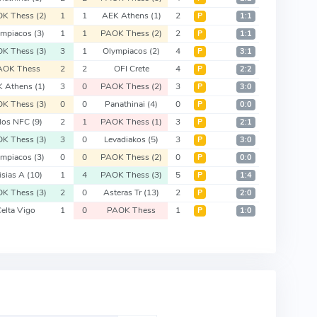
OK Thess
(2)
1
1
AEK Athens
(1)
2
Р
1:1
ympiacos
(3)
1
1
PAOK Thess
(2)
2
Р
1:1
OK Thess
(3)
3
1
Olympiacos
(2)
4
Р
3:1
AOK Thess
2
2
OFI Crete
4
Р
2:2
K Athens
(1)
3
0
PAOK Thess
(2)
3
Р
3:0
OK Thess
(3)
0
0
Panathinai
(4)
0
Р
0:0
los NFC
(9)
2
1
PAOK Thess
(1)
3
Р
2:1
OK Thess
(3)
3
0
Levadiakos
(5)
3
Р
3:0
ympiacos
(3)
0
0
PAOK Thess
(2)
0
Р
0:0
fisias A
(10)
1
4
PAOK Thess
(3)
5
Р
1:4
OK Thess
(3)
2
0
Asteras Tr
(13)
2
Р
2:0
Celta Vigo
1
0
PAOK Thess
1
Р
1:0