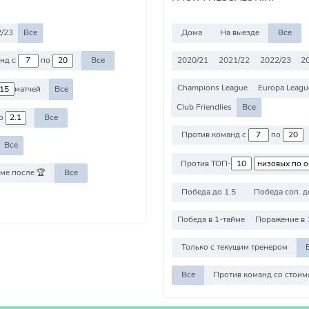
/23
Все
Дома
На выезде
Все
2020/21
2021/22
2022/23
2
Против команд с
по
Все
Champions League
Europa Leagu
матчей
Все
Club Friendlies
Все
о
Все
Против команд с
по
Все
Против ТОП-
ме после 🏆
Все
Победа до 1.5
Победа соп. д
Победа в 1-тайме
Поражение в 
Только с текущим тренером
Все