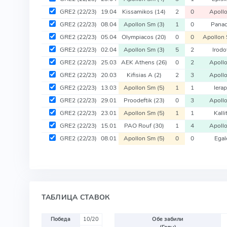
GRE2
(22/23)
19.04
Kissamikos
(14)
2
0
Apoll
GRE2
(22/23)
08.04
Apollon Sm
(3)
1
0
Panac
GRE2
(22/23)
05.04
Olympiacos
(20)
0
0
Apollon
GRE2
(22/23)
02.04
Apollon Sm
(3)
5
2
Irod
GRE2
(22/23)
25.03
AEK Athens
(26)
0
2
Apoll
GRE2
(22/23)
20.03
Kifisias A
(2)
2
3
Apoll
GRE2
(22/23)
13.03
Apollon Sm
(5)
1
1
Iera
GRE2
(22/23)
29.01
Proodeftik
(23)
0
3
Apoll
GRE2
(22/23)
23.01
Apollon Sm
(5)
1
1
Kall
GRE2
(22/23)
15.01
PAO Rouf
(30)
1
4
Apoll
GRE2
(22/23)
08.01
Apollon Sm
(5)
0
0
Ega
ТАБЛИЦА СТАВОК
Победа
10/20
Обе забили