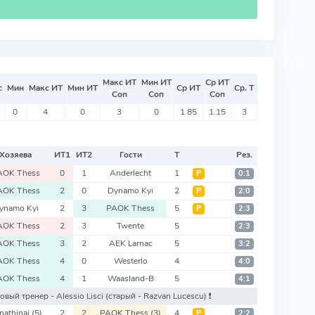
Макс ИТ
Мин ИТ
Ср ИТ
с
Мин
Макс ИТ
Мин ИТ
Ср ИТ
Ср. Т
Соп
Соп
Соп
0
4
0
3
0
1.85
1.15
3
Хозяева
ИТ
1
ИТ
2
Гости
Т
Рез.
AOK Thess
0
1
Anderlecht
1
Р
0:1
AOK Thess
2
0
Dynamo Kyi
2
Р
2:0
ynamo Kyi
2
3
PAOK Thess
5
Р
2:3
AOK Thess
2
3
Twente
5
2:3
AOK Thess
3
2
AEK Larnac
5
3:2
AOK Thess
4
0
Westerlo
4
4:0
AOK Thess
4
1
Waasland-B
5
4:1
новый тренер - Alessio Lisci
(старый - Razvan Lucescu)
❗️
nathinai
(5)
2
2
PAOK Thess
(3)
4
Р
2:2