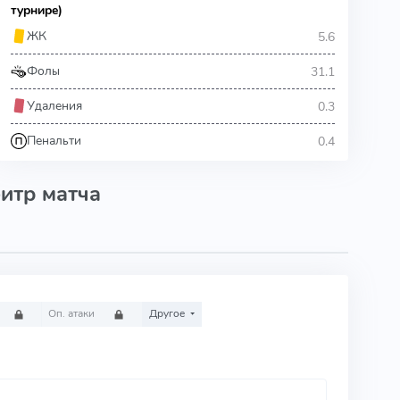
турнире)
5.6
ЖК
31.1
Фолы
0.3
Удаления
0.4
Пенальти
итр матча
Оп. атаки
Другое