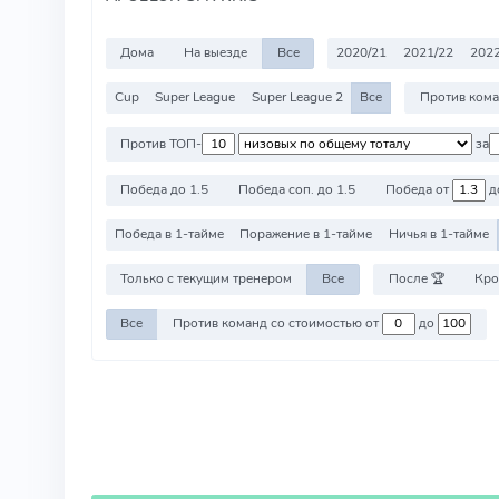
Дома
На выезде
Все
2020/21
2021/22
2022
Cup
Super League
Super League 2
Все
Против ТОП-
за
Победа до 1.5
Победа соп. до 1.5
Победа от
д
Победа в 1-тайме
Поражение в 1-тайме
Ничья в 1-тайме
Только с текущим тренером
Все
После 🏆
Кро
Все
Против команд со стоимостью от
до