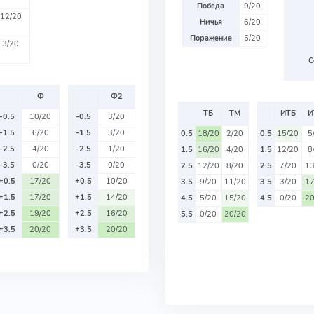
Победа
9/20
12/20
Ничья
6/20
Поражение
5/20
3/20
С
Ф
Ф2
ТБ
ТМ
ИТБ
И
-0.5
10/20
-0.5
3/20
-1.5
6/20
-1.5
3/20
0.5
18/20
2/20
0.5
15/20
5
-2.5
4/20
-2.5
1/20
1.5
16/20
4/20
1.5
12/20
8
-3.5
0/20
-3.5
0/20
2.5
12/20
8/20
2.5
7/20
13
+0.5
17/20
+0.5
10/20
3.5
9/20
11/20
3.5
3/20
17
+1.5
17/20
+1.5
14/20
4.5
5/20
15/20
4.5
0/20
20
+2.5
19/20
+2.5
16/20
5.5
0/20
20/20
+3.5
20/20
+3.5
20/20