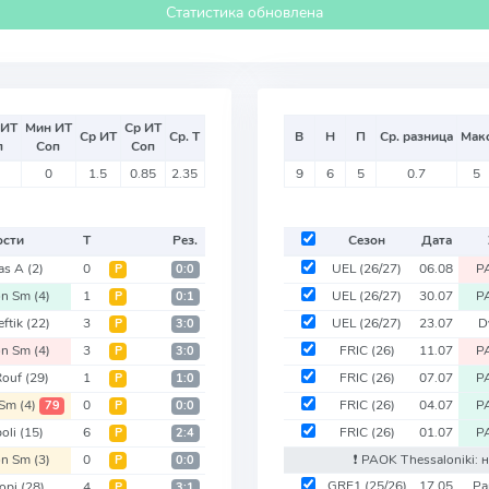
Статистика обновлена
 ИТ
Мин ИТ
Ср ИТ
Ср ИТ
Ср. Т
В
Н
П
Ср. разница
Мак
п
Соп
Соп
0
1.5
0.85
2.35
9
6
5
0.7
5
ости
Т
Рез.
Сезон
Дата
ias A
(2)
0
UEL
(26/27)
06.08
P
Р
0:0
on Sm
(4)
1
UEL
(26/27)
30.07
P
Р
0:1
eftik
(22)
3
UEL
(26/27)
23.07
D
Р
3:0
on Sm
(4)
3
FRIC
(26)
11.07
P
Р
3:0
Rouf
(29)
1
FRIC
(26)
07.07
P
Р
1:0
 Sm
(4)
0
FRIC
(26)
04.07
P
79
Р
0:0
poli
(15)
6
FRIC
(26)
01.07
P
Р
2:4
on Sm
(3)
0
❗️ PAOK Thessaloniki: 
Р
0:0
GRE1
(25/26)
17.05
Pa
kopi
(28)
4
Р
3:1