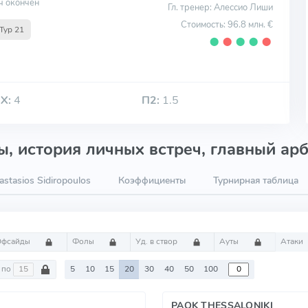
ч окончен
Гл. тренер: Алессио Лиши
Стоимость: 96.8 млн. €
Тур 21
⬤
⬤
⬤
⬤
⬤
Х:
4
П2:
1.5
, история личных встреч, главный арб
stasios Sidiropoulos
Коэффициенты
Турнирная таблица
Офсайды
Фолы
Уд. в створ
Ауты
Атаки
по
5
10
15
20
30
40
50
100
PAOK THESSALONIKI