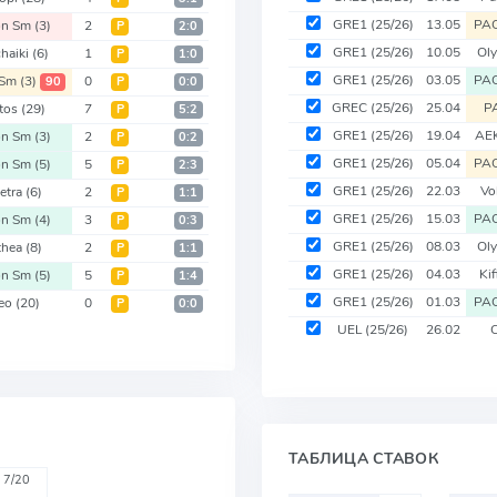
GRE1
(25/26)
13.05
PA
on Sm
(3)
2
Р
2:0
GRE1
(25/26)
10.05
Ol
haiki
(6)
1
Р
1:0
GRE1
(25/26)
03.05
PA
 Sm
(3)
0
90
Р
0:0
GREC
(25/26)
25.04
P
otos
(29)
7
Р
5:2
GRE1
(25/26)
19.04
AE
on Sm
(3)
2
Р
0:2
GRE1
(25/26)
05.04
PA
on Sm
(5)
5
Р
2:3
GRE1
(25/26)
22.03
Vo
petra
(6)
2
Р
1:1
GRE1
(25/26)
15.03
PA
on Sm
(4)
3
Р
0:3
GRE1
(25/26)
08.03
Ol
ithea
(8)
2
Р
1:1
GRE1
(25/26)
04.03
Ki
on Sm
(5)
5
Р
1:4
GRE1
(25/26)
01.03
PA
leo
(20)
0
Р
0:0
UEL
(25/26)
26.02
ТАБЛИЦА СТАВОК
7/20