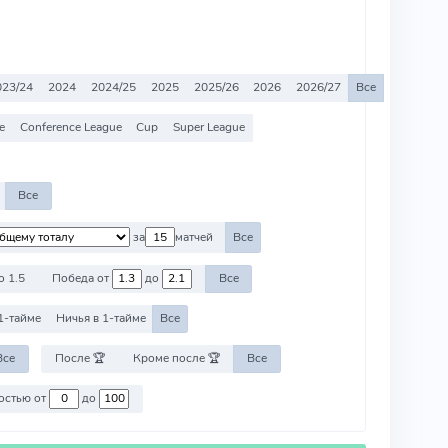
023/24
2024
2024/25
2025
2025/26
2026
2026/27
Все
e
Conference League
Cup
Super League
Все
за
матчей
Все
о 1.5
Победа от
до
Все
1-тайме
Ничья в 1-тайме
Все
Все
После 🏆
Кроме после 🏆
Все
Против команд со стоимостью от
до