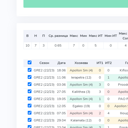
Макс
В
Н
П
Ср. разница
Макс
Мин
Макс ИТ
Мин ИТ
Со
10
7
3
0.65
7
0
5
0
4
Сезон
Дата
Хозяева
ИТ
1
ИТ
2
Г
GRE2
(22/23)
18.06
Apollon Sm
(4)
0
0
Kifis
GRE2
(22/23)
11.06
Ierapetra
(12)
0
1
Apoll
GRE2
(22/23)
03.06
Apollon Sm
(4)
3
0
Prood
GRE2
(22/23)
27.05
Kallithea
(3)
3
0
Apoll
GRE2
(22/23)
19.05
Apollon Sm
(4)
1
0
PAO 
GRE2
(22/23)
12.05
Egaleo
(19)
0
0
Apollon
GRE2
(22/23)
07.05
Apollon Sm
(4)
2
4
Iliou
GRE2
(22/23)
29.04
Kalamata
(12)
0
0
Apoll
GRE2
(22/23)
23.04
Apollon Sm
(4)
3
1
Epis