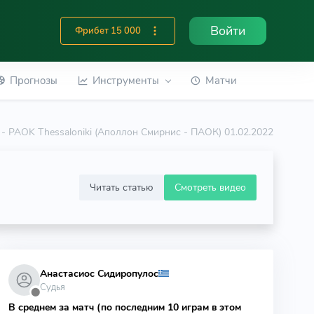
Войти
Фрибет 15 000
Прогнозы
Инструменты
Матчи
 - PAOK Thessaloniki (Аполлон Смирнис - ПАОК) 01.02.2022
Читать статью
Смотреть видео
Анастасиос Сидиропулос
Судья
⬤
В среднем за матч (по последним 10 играм в этом