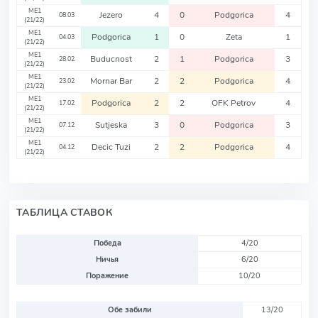
ME1
Jezero
4
0
Podgorica
4
08.03
(21/22)
ME1
Podgorica
1
0
Zeta
1
04.03
(21/22)
ME1
Buducnost
2
1
Podgorica
3
28.02
(21/22)
ME1
Mornar Bar
2
2
Podgorica
4
23.02
(21/22)
ME1
Podgorica
2
2
OFK Petrov
4
17.02
(21/22)
ME1
Sutjeska
3
0
Podgorica
3
07.12
(21/22)
ME1
Decic Tuzi
2
2
Podgorica
4
04.12
(21/22)
ТАБЛИЦА СТАВОК
Победа
4/20
Ничья
6/20
Поражение
10/20
Обе забили
13/20