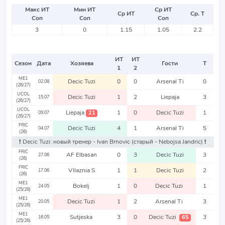
Макс ИТ
Мин ИТ
Ср ИТ
Ср ИТ
Ср. Т
Соп
Соп
Соп
3
0
1.15
1.05
2.2
ИТ
ИТ
Сезон
Дата
Хозяева
Гости
Т
1
2
ME1
Decic Tuzi
0
0
Arsenal Ti
0
02.08
(26/27)
UCOL
Decic Tuzi
1
2
Liepaja
3
15.07
(26/27)
UCOL
Liepaja
1
0
Decic Tuzi
1
21
09.07
(26/27)
FRIC
Decic Tuzi
4
1
Arsenal Ti
5
04.07
(26)
❗️ Decic Tuzi: новый тренер - Ivan Brnovic
(старый - Nebojsa Jandric)
❗️
FRIC
AF Elbasan
0
3
Decic Tuzi
3
27.06
(26)
FRIC
Vllaznia S
1
1
Decic Tuzi
2
17.06
(26)
ME1
Bokelj
1
0
Decic Tuzi
1
24.05
(25/26)
ME1
Decic Tuzi
1
2
Arsenal Ti
3
20.05
(25/26)
ME1
Sutjeska
3
0
Decic Tuzi
3
65
16.05
(25/26)