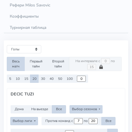
Рефери Milos Savovic
Коэффициенты
Турнирная таблица
На интервале с
по
Весь
Первый
Второй
матч
тайм
тайм
5
10
15
20
30
40
50
100
DECIC TUZI
Дома
На выезде
Все
Выбор сезонов
Выбор лиги
Против команд с
по
Все