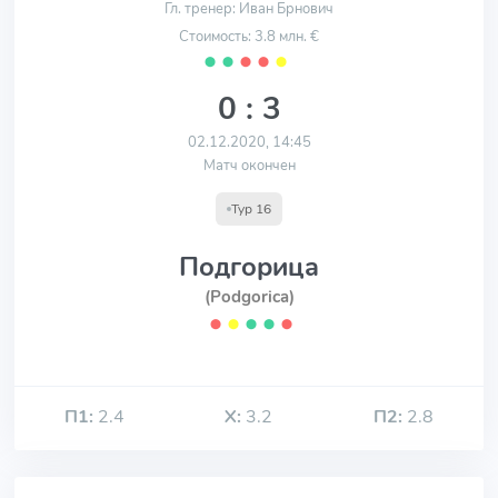
Гл. тренер: Иван Брнович
Стоимость: 3.8 млн. €
⬤
⬤
⬤
⬤
⬤
0 : 3
02.12.2020, 14:45
Матч окончен
Тур 16
Подгорица
(Podgorica)
⬤
⬤
⬤
⬤
⬤
П1:
2.4
Х:
3.2
П2:
2.8