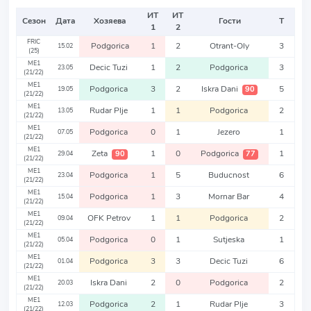
ИТ
ИТ
Сезон
Дата
Хозяева
Гости
Т
1
2
FRIC
Podgorica
1
2
Otrant-Oly
3
15.02
(25)
ME1
Decic Tuzi
1
2
Podgorica
3
23.05
(21/22)
ME1
Podgorica
3
2
Iskra Dani
5
90
19.05
(21/22)
ME1
Rudar Plje
1
1
Podgorica
2
13.05
(21/22)
ME1
Podgorica
0
1
Jezero
1
07.05
(21/22)
ME1
Zeta
1
0
Podgorica
1
90
77
29.04
(21/22)
ME1
Podgorica
1
5
Buducnost
6
23.04
(21/22)
ME1
Podgorica
1
3
Mornar Bar
4
15.04
(21/22)
ME1
OFK Petrov
1
1
Podgorica
2
09.04
(21/22)
ME1
Podgorica
0
1
Sutjeska
1
05.04
(21/22)
ME1
Podgorica
3
3
Decic Tuzi
6
01.04
(21/22)
ME1
Iskra Dani
2
0
Podgorica
2
20.03
(21/22)
ME1
Podgorica
2
1
Rudar Plje
3
12.03
(21/22)