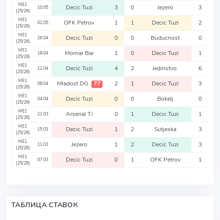
ME1
Decic Tuzi
3
0
Jezero
3
10.05
(25/26)
ME1
OFK Petrov
1
1
Decic Tuzi
2
02.05
(25/26)
ME1
Decic Tuzi
0
0
Buducnost
0
26.04
(25/26)
ME1
Mornar Bar
1
0
Decic Tuzi
1
18.04
(25/26)
ME1
Decic Tuzi
4
2
Jedinstvo
6
12.04
(25/26)
ME1
Mladost DG
2
1
Decic Tuzi
3
77
08.04
(25/26)
ME1
Decic Tuzi
0
0
Bokelj
0
04.04
(25/26)
ME1
Arsenal Ti
0
1
Decic Tuzi
1
21.03
(25/26)
ME1
Decic Tuzi
1
2
Sutjeska
3
15.03
(25/26)
ME1
Jezero
1
2
Decic Tuzi
3
11.03
(25/26)
ME1
Decic Tuzi
0
1
OFK Petrov
1
07.03
(25/26)
ТАБЛИЦА СТАВОК