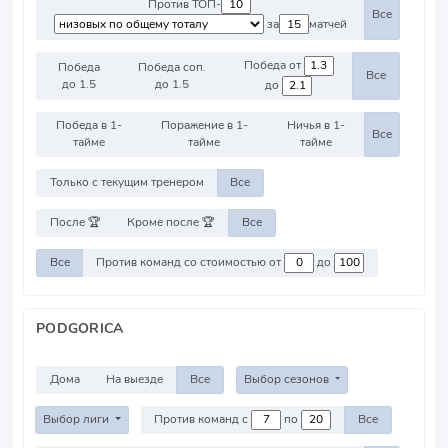
Против ТОП-
Все
за
матчей
Победа от
Победа
Победа соп.
Все
до 1.5
до 1.5
до
Победа в 1-
Поражение в 1-
Ничья в 1-
Все
тайме
тайме
тайме
Только с текущим тренером
Все
После 🏆
Кроме после 🏆
Все
Все
Против команд со стоимостью от
до
PODGORICA
Дома
На выезде
Все
Выбор сезонов
Выбор лиги
Против команд с
по
Все