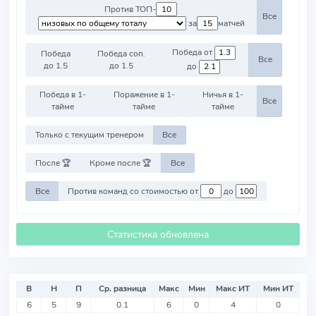
Против ТОП-
Все
за
матчей
Победа от
Победа
Победа соп.
Все
до 1.5
до 1.5
до
Победа в 1-
Поражение в 1-
Ничья в 1-
Все
тайме
тайме
тайме
Только с текущим тренером
Все
После 🏆
Кроме после 🏆
Все
Все
Против команд со стоимостью от
до
Статистика обновлена
В
Н
П
Ср. разница
Макс
Мин
Макс ИТ
Мин ИТ
6
5
9
0.1
6
0
4
0