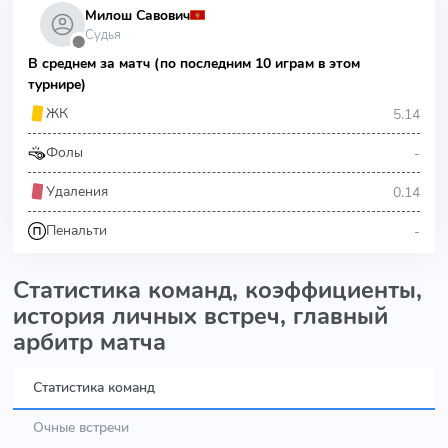
Милош Савович
Судья
⬤
В среднем за матч (по последним 10 играм в этом
турнире)
5.14
ЖК
-
Фолы
0.14
Удаления
-
Пенальти
Статистика команд, коэффициенты,
история личных встреч, главный
арбитр матча
Статистика команд
Очные встречи