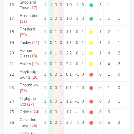
Snodland
16
1
1
0
0
1:0
1
3
⬤
3
1
1
0
Town
(17)
Brislington
17
1
1
0
0
1:0
1
3
⬤
3
1
1
0
(11)
Thetford
18
1
0
1
0
1:1
0
1
⬤
1
2
1
1
(20)
19
Yaxley
(21)
1
0
1
0
1:1
0
1
⬤
1
2
1
1
Roman
20
1
0
1
0
2:2
0
1
⬤
1
4
2
2
Glass
(18)
21
Hallen
(19)
1
0
1
0
2:2
0
1
⬤
1
4
2
2
Heybridge
22
1
0
0
1
0:1
-1
0
⬤
0
1
0
1
Swifts
(26)
Thornbury
23
1
0
0
1
0:1
-1
0
⬤
0
1
0
1
(23)
Highgate
24
1
0
0
1
1:2
-1
0
⬤
0
3
1
2
Utd
(27)
25
Cribbs
(24)
1
0
0
1
1:2
-1
0
⬤
0
3
1
2
Clevedon
26
1
0
0
1
2:3
-1
0
⬤
0
5
2
3
Town
(25)
Hinckley