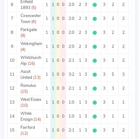
Enfield
6
1
1
0
0
2:0
2
3
⬤
3
2
2
0
1893
(5)
Cirencester
7
1
1
0
0
2:0
2
3
⬤
3
2
2
0
Town
(6)
Parkgate
8
1
1
0
0
2:0
2
3
⬤
3
2
2
0
(9)
Wokingham
9
1
1
0
0
2:0
2
3
⬤
3
2
2
0
(4)
Whitchurch
10
1
1
0
0
2:1
1
3
⬤
3
3
2
1
Alp
(16)
Ascot
11
1
1
0
0
3:2
1
3
⬤
3
5
3
2
United
(13)
Romulus
12
1
1
0
0
2:1
1
3
⬤
3
3
2
1
(15)
West Essex
13
1
1
0
0
1:0
1
3
⬤
3
1
1
0
(10)
White
14
1
1
0
0
1:0
1
3
⬤
3
1
1
0
Ensign
(14)
Fairford
15
1
1
0
0
2:1
1
3
⬤
3
3
2
1
(12)