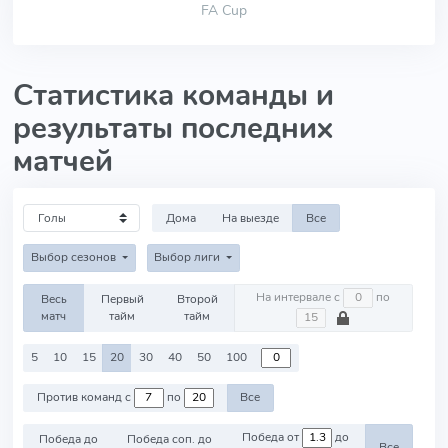
FA Cup
Статистика команды и
результаты последних
матчей
Дома
На выезде
Все
Выбор сезонов
Выбор лиги
На интервале с
по
Весь
Первый
Второй
матч
тайм
тайм
5
10
15
20
30
40
50
100
Против команд с
по
Все
Победа от
до
Победа до
Победа соп. до
Все