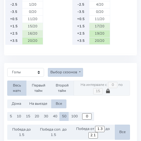
-2.5
1/20
-2.5
4/20
-3.5
0/20
-3.5
0/20
+0.5
11/20
+0.5
11/20
+1.5
15/20
+1.5
17/20
+2.5
16/20
+2.5
19/20
+3.5
20/20
+3.5
20/20
Выбор сезонов
На интервале с
по
Весь
Первый
Второй
матч
тайм
тайм
Дома
На выезде
Все
5
10
15
20
30
40
50
100
Победа от
до
Победа до
Победа соп. до
Все
1.5
1.5