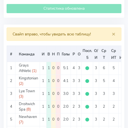
Статистика обновлена
×
Свайп вправо, чтобы увидеть всю таблицу!
Посл.
О/
Ср
Ср
Ср
#
Команда
И
В
Н
П
Голы
Р
О
5
И
Т
ИТ
ИТ2
Grays
1
1
1
0
0
5:1
4
3
⬤
3
6
5
1
Athletic
(1)
Kingstonian
2
1
1
0
0
4:1
3
3
⬤
3
5
4
1
(2)
Lye Town
3
1
1
0
0
3:0
3
3
⬤
3
3
3
0
(3)
Droitwich
4
1
1
0
0
2:0
2
3
⬤
3
2
2
0
Spa
(8)
Newhaven
5
1
1
0
0
2:0
2
3
⬤
3
2
2
0
(7)