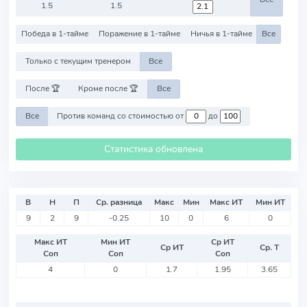
1.5
1.5
Победа в 1-тайме
Поражение в 1-тайме
Ничья в 1-тайме
Все
Только с текущим тренером
Все
После 🏆
Кроме после 🏆
Все
Все
Против команд со стоимостью от
до
Статистика обновлена
В
Н
П
Ср. разница
Макс
Мин
Макс ИТ
Мин ИТ
9
2
9
-0.25
10
0
6
0
Макс ИТ
Мин ИТ
Ср ИТ
Ср ИТ
Ср. Т
Соп
Соп
Соп
4
0
1.7
1.95
3.65