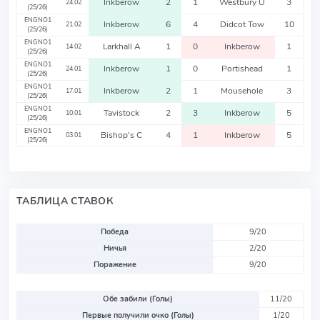
Inkberow
2
1
Westbury U
3
24.02
(25/26)
ENGNO1
Inkberow
6
4
Didcot Tow
10
21.02
(25/26)
ENGNO1
Larkhall A
1
0
Inkberow
1
14.02
(25/26)
ENGNO1
Inkberow
1
0
Portishead
1
24.01
(25/26)
ENGNO1
Inkberow
2
1
Mousehole
3
17.01
(25/26)
ENGNO1
Tavistock
2
3
Inkberow
5
10.01
(25/26)
ENGNO1
Bishop's C
4
1
Inkberow
5
03.01
(25/26)
ТАБЛИЦА СТАВОК
Победа
9/20
Ничья
2/20
Поражение
9/20
Обе забили (Голы)
11/20
Первые получили очко (Голы)
1/20