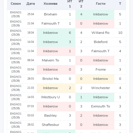
ИТ
ИТ
Сезон
Дата
Хозяева
Гости
Т
1
2
ENGNO1
Brixham
1
4
Inkberow
5
25.04
(25/26)
ENGNO1
Falmouth T
1
0
Inkberow
1
21.04
(25/26)
ENGNO1
Inkberow
6
4
Willand Ro
10
18.04
(25/26)
ENGNO1
Inkberow
3
2
Bideford
5
14.04
(25/26)
ENGNO1
Inkberow
1
3
Falmouth T
4
11.04
(25/26)
ENGNO1
Malvern To
1
0
Inkberow
1
06.04
(25/26)
ENGNO1
Inkberow
0
3
Frome
3
03.04
(25/26)
ENGNO1
Bristol Ma
0
0
Inkberow
0
28.03
(25/26)
ENGNO1
Inkberow
2
2
Winchester
4
21.03
(25/26)
ENGNO1
Westbury U
0
1
Inkberow
1
14.03
(25/26)
ENGNO1
Inkberow
0
3
Exmouth To
3
07.03
(25/26)
ENGNO1
Bashley
3
2
Inkberow
5
03.03
(25/26)
ENGNO1
Shaftesbur
3
0
Inkberow
3
28.02
(25/26)
ENGNO1