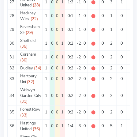
27
1
0
0
1
1:2
-1
0
⬤
0
3
1
2
United
(28)
Hackney
28
1
0
0
1
0:1
-1
0
⬤
0
1
0
1
Wick
(22)
Faversham
29
1
0
0
1
0:1
-1
0
⬤
0
1
0
1
SF
(29)
Sheffield
30
1
0
0
1
0:2
-2
0
⬤
0
2
0
2
(35)
Corsham
31
1
0
0
1
0:2
-2
0
⬤
0
2
0
2
(30)
32
Dudley
(34)
1
0
0
1
0:2
-2
0
⬤
0
2
0
2
Hartpury
33
1
0
0
1
0:2
-2
0
⬤
0
2
0
2
Uni
(32)
Welwyn
34
Garden City
1
0
0
1
0:2
-2
0
⬤
0
2
0
2
(31)
Forest Row
35
1
0
0
1
0:2
-2
0
⬤
0
2
0
2
(33)
Hastings
36
1
0
0
1
1:4
-3
0
⬤
0
5
1
4
United
(36)
Stone Old