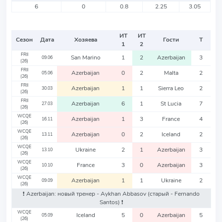
6
0
0.8
2.25
3.05
ИТ
ИТ
Сезон
Дата
Хозяева
Гости
Т
1
2
FRII
San Marino
1
2
Azerbaijan
3
09.06
(26)
FRII
Azerbaijan
0
2
Malta
2
05.06
(26)
FRII
Azerbaijan
1
1
Sierra Leo
2
30.03
(26)
FRII
Azerbaijan
6
1
St Lucia
7
27.03
(26)
WCQE
Azerbaijan
1
3
France
4
16.11
(26)
WCQE
Azerbaijan
0
2
Iceland
2
13.11
(26)
WCQE
Ukraine
2
1
Azerbaijan
3
13.10
(26)
WCQE
France
3
0
Azerbaijan
3
10.10
(26)
WCQE
Azerbaijan
1
1
Ukraine
2
09.09
(26)
❗️ Azerbaijan: новый тренер - Aykhan Abbasov
(старый - Fernando
Santos)
❗️
WCQE
Iceland
5
0
Azerbaijan
5
05.09
(26)