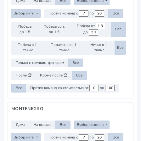
Дома
На выезде
Все
Выбор сезонов
Выбор лиги
Против команд с
по
Все
Победа от
Победа
Победа соп.
Все
до 1.5
до 1.5
до
Победа в 1-
Поражение в 1-
Ничья в 1-
Все
тайме
тайме
тайме
Только с текущим тренером
Все
После 🏆
Кроме после 🏆
Все
Все
Против команд со стоимостью от
до
MONTENEGRO
Дома
На выезде
Все
Выбор сезонов
Выбор лиги
Против команд с
по
Все