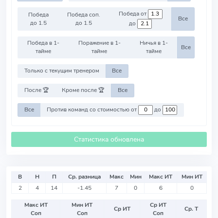
Победа от
Победа
Победа соп.
Все
до 1.5
до 1.5
до
Победа в 1-
Поражение в 1-
Ничья в 1-
Все
тайме
тайме
тайме
Только с текущим тренером
Все
После 🏆
Кроме после 🏆
Все
Все
Против команд со стоимостью от
до
Статистика обновлена
В
Н
П
Ср. разница
Макс
Мин
Макс ИТ
Мин ИТ
2
4
14
-1.45
7
0
6
0
Макс ИТ
Мин ИТ
Ср ИТ
Ср ИТ
Ср. Т
Соп
Соп
Соп