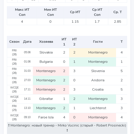
Макс ИТ
Мин ИТ
Ср ИТ
Ср ИТ
Ср. Т
Соп
Соп
Соп
4
0
1.15
1.7
2.85
ИТ
ИТ
Сезон
Дата
Хозяева
Гости
Т
1
2
FRII
Slovakia
2
2
Montenegro
4
05.06
(26)
FRII
Bulgaria
0
1
Montenegro
1
01.06
(26)
FRII
Montenegro
2
3
Slovenia
5
31.03
(26)
FRII
Montenegro
2
0
Andorra
2
27.03
(26)
WCQE
Montenegro
2
3
Croatia
5
17.11
(26)
WCQE
Gibraltar
1
2
Montenegro
3
14.11
(26)
FRII
Montenegro
2
1
Liechtenst
3
13.10
(25)
WCQE
Faroe Isla
4
0
Montenegro
4
09.10
(26)
❗️ Montenegro: новый тренер - Mirko Vucinic
(старый - Robert Prosinecki)
❗️