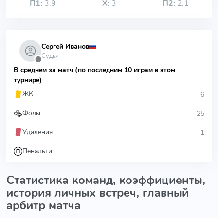
П1:
3.9
Х:
3
П2:
2.1
Сергей Иванов
Судья
⬤
В среднем за матч (по последним 10 играм в этом
турнире)
6
ЖК
25
Фолы
1
Удаления
-
Пенальти
Статистика команд, коэффициенты,
история личных встреч, главный
арбитр матча