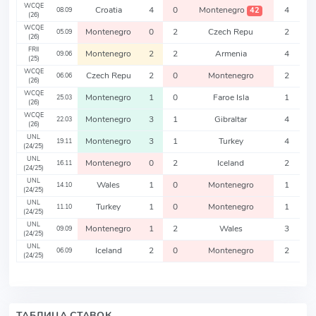
WCQE
Croatia
4
0
Montenegro
4
42
08.09
(26)
WCQE
Montenegro
0
2
Czech Repu
2
05.09
(26)
FRII
Montenegro
2
2
Armenia
4
09.06
(25)
WCQE
Czech Repu
2
0
Montenegro
2
06.06
(26)
WCQE
Montenegro
1
0
Faroe Isla
1
25.03
(26)
WCQE
Montenegro
3
1
Gibraltar
4
22.03
(26)
UNL
Montenegro
3
1
Turkey
4
19.11
(24/25)
UNL
Montenegro
0
2
Iceland
2
16.11
(24/25)
UNL
Wales
1
0
Montenegro
1
14.10
(24/25)
UNL
Turkey
1
0
Montenegro
1
11.10
(24/25)
UNL
Montenegro
1
2
Wales
3
09.09
(24/25)
UNL
Iceland
2
0
Montenegro
2
06.09
(24/25)
ТАБЛИЦА СТАВОК