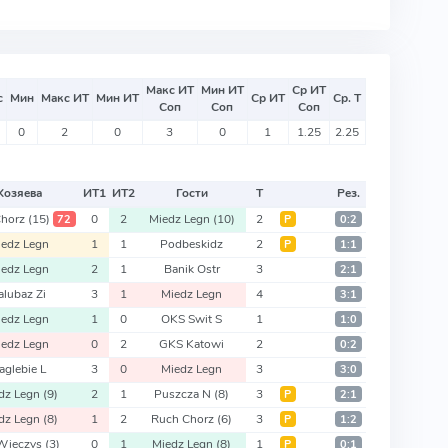
Макс ИТ
Мин ИТ
Ср ИТ
с
Мин
Макс ИТ
Мин ИТ
Ср ИТ
Ср. Т
Соп
Соп
Соп
0
2
0
3
0
1
1.25
2.25
Хозяева
ИТ
1
ИТ
2
Гости
Т
Рез.
Chorz
(15)
0
2
Miedz Legn
(10)
2
72
Р
0:2
iedz Legn
1
1
Podbeskidz
2
Р
1:1
iedz Legn
2
1
Banik Ostr
3
2:1
alubaz Zi
3
1
Miedz Legn
4
3:1
iedz Legn
1
0
OKS Swit S
1
1:0
iedz Legn
0
2
GKS Katowi
2
0:2
aglebie L
3
0
Miedz Legn
3
3:0
dz Legn
(9)
2
1
Puszcza N
(8)
3
Р
2:1
dz Legn
(8)
1
2
Ruch Chorz
(6)
3
Р
1:2
Wieczys
(3)
0
1
Miedz Legn
(8)
1
Р
0:1