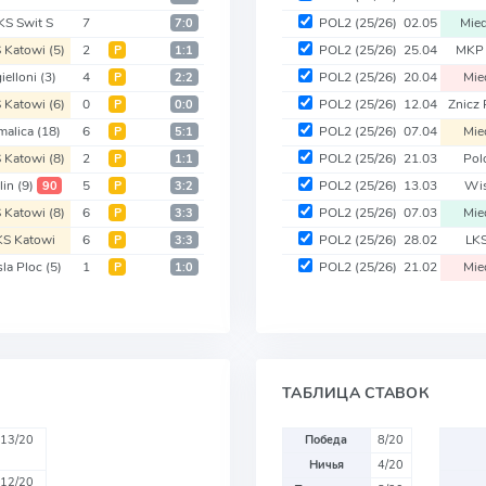
KS Swit S
7
POL2
(25/26)
02.05
Mie
7:0
 Katowi
(5)
2
POL2
(25/26)
25.04
MKP
Р
1:1
gielloni
(3)
4
POL2
(25/26)
20.04
Mie
Р
2:2
 Katowi
(6)
0
POL2
(25/26)
12.04
Znicz
Р
0:0
malica
(18)
6
POL2
(25/26)
07.04
Mie
Р
5:1
 Katowi
(8)
2
POL2
(25/26)
21.03
Pol
Р
1:1
lin
(9)
5
POL2
(25/26)
13.03
Wis
90
Р
3:2
 Katowi
(8)
6
POL2
(25/26)
07.03
Mie
Р
3:3
S Katowi
6
POL2
(25/26)
28.02
LK
Р
3:3
la Ploc
(5)
1
POL2
(25/26)
21.02
Mie
Р
1:0
ТАБЛИЦА СТАВОК
13/20
Победа
8/20
Ничья
4/20
12/20