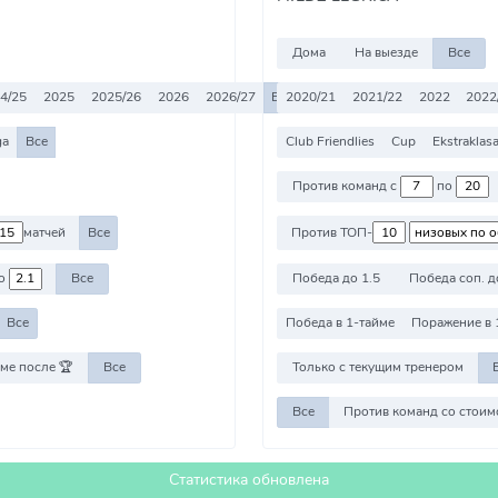
Дома
На выезде
Все
4/25
2025
2025/26
2026
2026/27
Все
2020/21
2021/22
2022
2022
ga
Все
Club Friendlies
Cup
Ekstraklas
Против команд с
по
матчей
Все
Против ТОП-
о
Все
Победа до 1.5
Победа соп. д
Все
Победа в 1-тайме
Поражение в 
ме после 🏆
Все
Только с текущим тренером
Все
Статистика обновлена