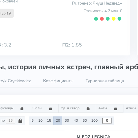
ч окончен
Гл. тренер: Януш Недзведж
Стоимость: 4.2 млн. €
Тур 19
⬤
⬤
⬤
⬤
⬤
Х:
3.2
П2:
1.85
, история личных встреч, главный арб
ryk Gryckiewicz
Коэффициенты
Турнирная таблица
Офсайды
Фолы
Уд. в створ
Ауты
Атаки
по
5
10
15
20
30
40
50
100
MIEDZ LEGNICA