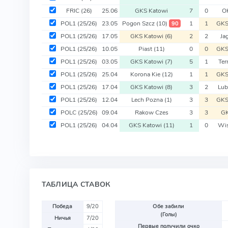
FRIC
(26)
25.06
GKS Katowi
7
0
O
POL1
(25/26)
23.05
Pogon Szcz
(10)
1
1
GKS
90
POL1
(25/26)
17.05
GKS Katowi
(6)
2
2
Ja
POL1
(25/26)
10.05
Piast
(11)
0
0
GKS
POL1
(25/26)
03.05
GKS Katowi
(7)
5
1
Ter
POL1
(25/26)
25.04
Korona Kie
(12)
1
1
GKS
POL1
(25/26)
17.04
GKS Katowi
(8)
3
2
Lub
POL1
(25/26)
12.04
Lech Pozna
(1)
3
3
GKS
POLC
(25/26)
09.04
Rakow Czes
3
3
GK
POL1
(25/26)
04.04
GKS Katowi
(11)
1
0
Wis
ТАБЛИЦА СТАВОК
Победа
9/20
Обе забили
(Голы)
Ничья
7/20
Первые получили очко