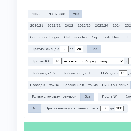
Дома
На выезде
Все
2020/21
2021/22
2022
2022/23
2023/24
2024
202
Conference League
Club Friendlies
Cup
Ekstraklasa
I-Li
Против команд с
по
Все
Против ТОП-
за
Победа до 1.5
Победа соп. до 1.5
Победа от
д
Победа в 1-тайме
Поражение в 1-тайме
Ничья в 1-тайме
Только с текущим тренером
Все
После 🏆
Кро
Все
Против команд со стоимостью от
до