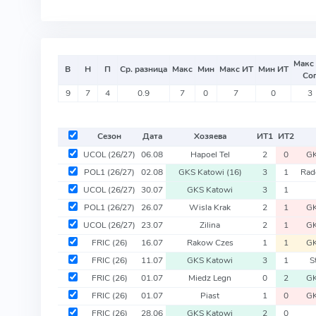
Макс
В
Н
П
Ср. разница
Макс
Мин
Макс ИТ
Мин ИТ
Со
9
7
4
0.9
7
0
7
0
3
Сезон
Дата
Хозяева
ИТ
1
ИТ
2
UCOL
(26/27)
06.08
Hapoel Tel
2
0
GK
POL1
(26/27)
02.08
GKS Katowi
(16)
3
1
Rad
UCOL
(26/27)
30.07
GKS Katowi
3
1
POL1
(26/27)
26.07
Wisla Krak
2
1
GK
UCOL
(26/27)
23.07
Zilina
2
1
GK
FRIC
(26)
16.07
Rakow Czes
1
1
GK
FRIC
(26)
11.07
GKS Katowi
3
1
S
FRIC
(26)
01.07
Miedz Legn
0
2
GK
FRIC
(26)
01.07
Piast
1
0
GK
FRIC
(26)
28.06
GKS Katowi
2
0