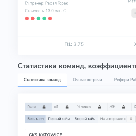
Мат
Гл. тренер: Рафал Горак
Стоимость: 13.0 млн. €
⬤
⬤
⬤
⬤
⬤
П1:
3.75
Статистика команд, коэффициенты
Статистика команд
Очные встречи
Рефери Pat
Голы
xG
Угловые
ЖК
Весь матч
Первый тайм
Второй тайм
На интервале с
GKS KATOWICE