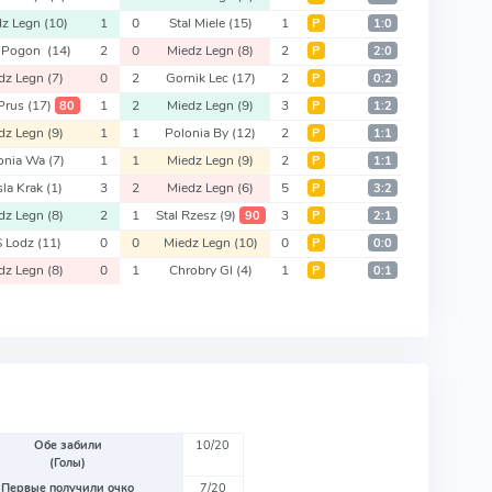
dz Legn
(10)
1
0
Stal Miele
(15)
1
Р
1:0
 Pogon
(14)
2
0
Miedz Legn
(8)
2
Р
2:0
dz Legn
(7)
0
2
Gornik Lec
(17)
2
Р
0:2
 Prus
(17)
1
2
Miedz Legn
(9)
3
80
Р
1:2
dz Legn
(9)
1
1
Polonia By
(12)
2
Р
1:1
onia Wa
(7)
1
1
Miedz Legn
(9)
2
Р
1:1
la Krak
(1)
3
2
Miedz Legn
(6)
5
Р
3:2
dz Legn
(8)
2
1
Stal Rzesz
(9)
3
90
Р
2:1
S Lodz
(11)
0
0
Miedz Legn
(10)
0
Р
0:0
dz Legn
(8)
0
1
Chrobry Gl
(4)
1
Р
0:1
Обе забили
10/20
(Голы)
Первые получили очко
7/20