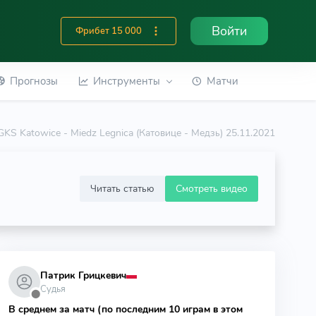
Войти
Фрибет 15 000
Прогнозы
Инструменты
Матчи
GKS Katowice - Miedz Legnica (Катовице - Медзь) 25.11.2021
Читать статью
Смотреть видео
Патрик Грицкевич
Судья
⬤
В среднем за матч (по последним 10 играм в этом