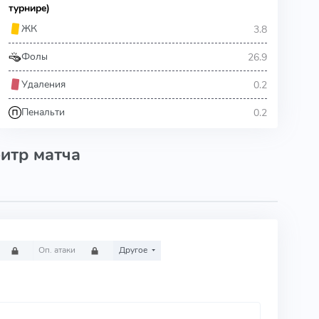
турнире)
3.8
ЖК
26.9
Фолы
0.2
Удаления
0.2
Пенальти
итр матча
Оп. атаки
Другое