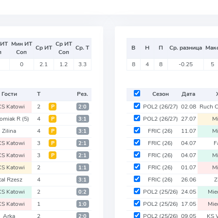
 ИТ
Мин ИТ
Ср ИТ
Ср ИТ
Ср. Т
В
Н
П
Ср. разница
Мак
п
Соп
Соп
0
2.1
1.2
3.3
8
4
8
-0.25
5
Гости
Т
Рез.
Сезон
Дата
S Katowi
2
POL2
(26/27)
02.08
Ruch 
Р
2:0
omiak R
(5)
4
POL2
(26/27)
27.07
M
Р
3:1
Zilina
4
FRIC
(26)
11.07
M
Р
3:1
S Katowi
3
FRIC
(26)
04.07
F
Р
2:1
S Katowi
3
FRIC
(26)
04.07
M
Р
2:1
S Katowi
2
FRIC
(26)
01.07
M
1:1
tal Rzesz
4
FRIC
(26)
26.06
Z
3:1
S Katowi
2
POL2
(25/26)
24.05
Mie
0:2
S Katowi
1
POL2
(25/26)
17.05
Mie
1:0
Arka
2
POL2
(25/26)
09.05
KS 
2:0