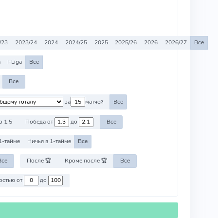
/23
2023/24
2024
2024/25
2025
2025/26
2026
2026/27
Все
a
I-Liga
Все
Все
за
матчей
Все
о 1.5
Победа от
до
Все
1-тайме
Ничья в 1-тайме
Все
Все
После 🏆
Кроме после 🏆
Все
Против команд со стоимостью от
до