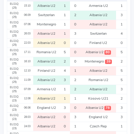
EU21Q
Albania U2
1
0
Armenia U2
1
15.10
(25)
EU21Q
Switzerlan
1
2
Albania U2
3
06.09
(25)
EU21Q
Montenegro
1
0
Albania U2
1
07.06
(25)
EU21Q
Albania U2
1
3
Switzerlan
4
26.03
(25)
EU21Q
Albania U2
0
0
Finland U2
0
22.03
(25)
EU21Q
Romania U2
5
0
Albania U2
5
80
17.11
(25)
EU21Q
Albania U2
2
0
Montenegro
2
39
16.10
(25)
EU21Q
Finland U2
4
1
Albania U2
5
12.10
(25)
EU21Q
Albania U2
3
2
Romania U2
5
11.09
(25)
EU21Q
Armenia U2
1
2
Albania U2
3
07.09
(25)
EU21Q
Albania U2
1
1
Kosovo U21
2
12.06
(23)
EU21Q
England U2
3
0
Albania U2
3
78
06.06
(23)
EU21Q
Albania U2
0
3
England U2
3
28.03
(23)
EU21Q
Albania U2
0
1
Czech Rep
1
24.03
(23)
EU21Q