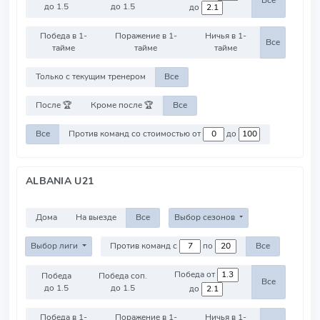
Все
до 1.5
до 1.5
до
Победа в 1-
Поражение в 1-
Ничья в 1-
Все
тайме
тайме
тайме
Только с текущим тренером
Все
После 🏆
Кроме после 🏆
Все
Все
Против команд со стоимостью от
до
ALBANIA U21
Дома
На выезде
Все
Выбор сезонов
Выбор лиги
Против команд с
по
Все
Победа от
Победа
Победа соп.
Все
до 1.5
до 1.5
до
Победа в 1-
Поражение в 1-
Ничья в 1-