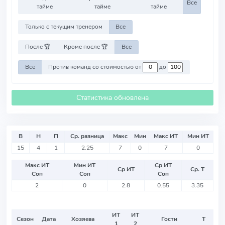
Все
тайме
тайме
тайме
Только с текущим тренером
Все
После 🏆
Кроме после 🏆
Все
Все
Против команд со стоимостью от
до
Статистика обновлена
В
Н
П
Ср. разница
Макс
Мин
Макс ИТ
Мин ИТ
15
4
1
2.25
7
0
7
0
Макс ИТ
Мин ИТ
Ср ИТ
Ср ИТ
Ср. Т
Соп
Соп
Соп
2
0
2.8
0.55
3.35
ИТ
ИТ
Сезон
Дата
Хозяева
Гости
Т
1
2