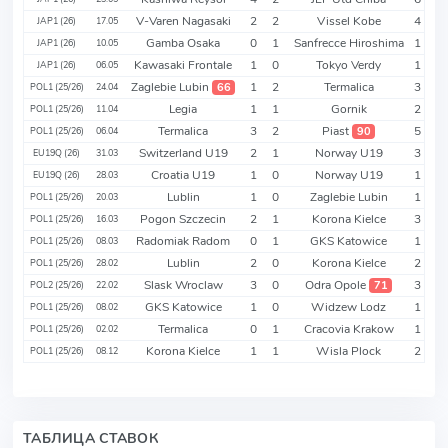
V-Varen Nagasaki
2
2
Vissel Kobe
4
JAP1 (26)
17.05
Gamba Osaka
0
1
Sanfrecce Hiroshima
1
JAP1 (26)
10.05
Kawasaki Frontale
1
0
Tokyo Verdy
1
JAP1 (26)
06.05
Zaglebie Lubin
1
2
Termalica
3
66
POL1 (25/26)
24.04
Legia
1
1
Gornik
2
POL1 (25/26)
11.04
Termalica
3
2
Piast
5
90
POL1 (25/26)
06.04
Switzerland U19
2
1
Norway U19
3
EU19Q (26)
31.03
Croatia U19
1
0
Norway U19
1
EU19Q (26)
28.03
Lublin
1
0
Zaglebie Lubin
1
POL1 (25/26)
20.03
Pogon Szczecin
2
1
Korona Kielce
3
POL1 (25/26)
16.03
Radomiak Radom
0
1
GKS Katowice
1
POL1 (25/26)
08.03
Lublin
2
0
Korona Kielce
2
POL1 (25/26)
28.02
Slask Wroclaw
3
0
Odra Opole
3
71
POL2 (25/26)
22.02
GKS Katowice
1
0
Widzew Lodz
1
POL1 (25/26)
08.02
Termalica
0
1
Cracovia Krakow
1
POL1 (25/26)
02.02
Korona Kielce
1
1
Wisla Plock
2
POL1 (25/26)
08.12
ТАБЛИЦА СТАВОК