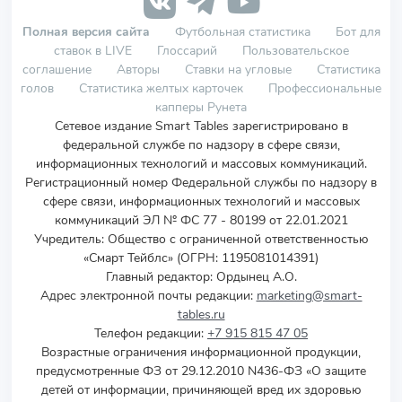
Полная версия сайта
Футбольная статистика
Бот для
ставок в LIVE
Глоссарий
Пользовательское
соглашение
Авторы
Ставки на угловые
Статистика
голов
Статистика желтых карточек
Профессиональные
капперы Рунета
Сетевое издание Smart Tables зарегистрировано в
федеральной службе по надзору в сфере связи,
информационных технологий и массовых коммуникаций.
Регистрационный номер Федеральной службы по надзору в
сфере связи, информационных технологий и массовых
коммуникаций ЭЛ № ФС 77 - 80199 от 22.01.2021
Учредитель
:
Общество с ограниченной ответственностью
«Смарт Тейблс» (ОГРН: 1195081014391)
Главный редактор: Ордынец А.О.
Адрес электронной почты редакции:
marketing@smart-
tables.ru
Телефон редакции:
+7 915 815 47 05
Возрастные ограничения информационной продукции,
предусмотренные ФЗ от 29.12.2010 N436-ФЗ «О защите
детей от информации, причиняющей вред их здоровью