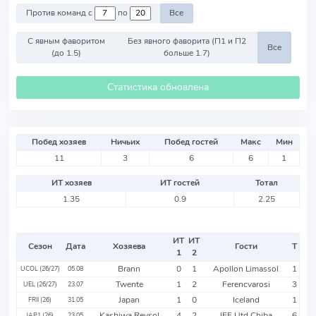
Против команд с
по
Все
С явным фаворитом
Без явного фаворита (П1 и П2
Все
(до 1.5)
больше 1.7)
Статистика обновлена
Побед хозяев
Ничьих
Побед гостей
Макс
Мин
11
3
6
6
1
ИТ хозяев
ИТ гостей
Тотал
1.35
0.9
2.25
ИТ
ИТ
Сезон
Дата
Хозяева
Гости
Т
1
2
Brann
0
1
Apollon Limassol
1
UCOL (26/27)
05.08
Twente
1
2
Ferencvarosi
3
UEL (26/27)
23.07
Japan
1
0
Iceland
1
FRII (26)
31.05
Kashiwa Reysol
4
2
JEF Utd Chiba
6
JAP1 (26)
23.05