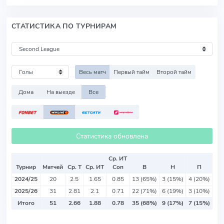
СТАТИСТИКА ПО ТУРНИРАМ
Весь матч
Первый тайм
Второй тайм
Дома
На выезде
Все
Статистика обновлена
Ср. ИТ
Турнир
Матчей
Ср. Т
Ср. ИТ
Соп
В
Н
П
2024/25
20
2.5
1.65
0.85
13 (65%)
3 (15%)
4 (20%)
2025/26
31
2.81
2.1
0.71
22 (71%)
6 (19%)
3 (10%)
Итого
51
2.66
1.88
0.78
35 (68%)
9 (17%)
7 (15%)