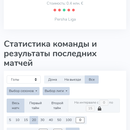
Стоимость: 0.4 млн. €
⬤
⬤
⬤
⬤
⬤
Persha Liga
Статистика команды и
результаты последних
матчей
Дома
На выезде
Все
Выбор сезонов
Выбор лиги
На интервале с
по
Весь
Первый
Второй
матч
тайм
тайм
5
10
15
20
30
40
50
100