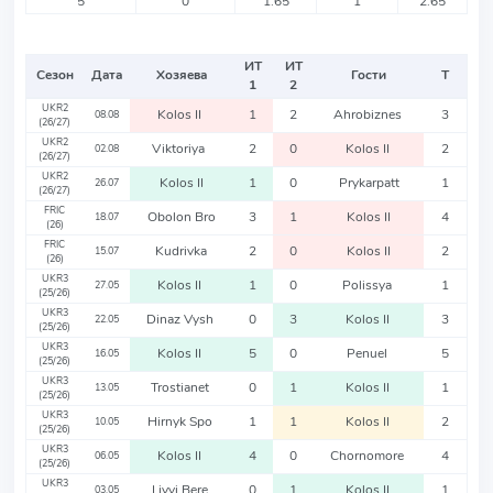
5
0
1.65
1
2.65
ИТ
ИТ
Сезон
Дата
Хозяева
Гости
Т
1
2
UKR2
Kolos II
1
2
Ahrobiznes
3
08.08
(26/27)
UKR2
Viktoriya
2
0
Kolos II
2
02.08
(26/27)
UKR2
Kolos II
1
0
Prykarpatt
1
26.07
(26/27)
FRIC
Obolon Bro
3
1
Kolos II
4
18.07
(26)
FRIC
Kudrivka
2
0
Kolos II
2
15.07
(26)
UKR3
Kolos II
1
0
Polissya
1
27.05
(25/26)
UKR3
Dinaz Vysh
0
3
Kolos II
3
22.05
(25/26)
UKR3
Kolos II
5
0
Penuel
5
16.05
(25/26)
UKR3
Trostianet
0
1
Kolos II
1
13.05
(25/26)
UKR3
Hirnyk Spo
1
1
Kolos II
2
10.05
(25/26)
UKR3
Kolos II
4
0
Chornomore
4
06.05
(25/26)
UKR3
Livyi Bere
0
1
Kolos II
1
03.05