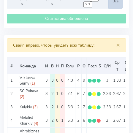
Все
1.5
1.5
Статистика обновлена
×
Свайп вправо, чтобы увидеть всю таблицу!
Ср
Ср
#
Команда
И
В
Н
П
Голы
Р
О
Посл. 5
О/И
Т
ИТ
Viktoriya
1
3
3
0
0
4:0
4
9
⬤
⬤
⬤
3
1.33
1.33
Sumy
(1)
SC Poltava
2
3
2
1
0
7:1
6
7
⬤
⬤
⬤
2.33
2.67
2.33
(2)
3
Kulykiv
(3)
3
2
1
0
5:3
2
7
⬤
⬤
⬤
2.33
2.67
1.67
Metalist
4
3
2
0
1
5:3
2
6
⬤
⬤
⬤
2
2.67
1.67
Kharkiv
(4)
Ahrobiznes