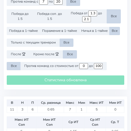
Против команд с
по
Все
Победа от
до
Победа до
Победа соп. до
Все
1.5
1.5
Победа в 1-тайме
Поражение в 1-тайме
Ничья в 1-тайме
Все
Только с текущим тренером
Все
После 🏆
Кроме после 🏆
Все
Все
Против команд со стоимостью от
до
Статистика обновлена
В
Н
П
Ср. разница
Макс
Мин
Макс ИТ
Мин ИТ
11
3
6
0.65
7
1
5
0
Макс ИТ
Мин ИТ
Ср ИТ
Ср ИТ
Ср. Т
Соп
Соп
Соп