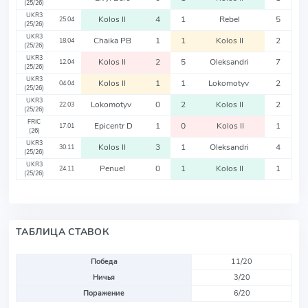
(25/26)
UKR3
Kolos II
4
1
Rebel
5
25.04
(25/26)
UKR3
Chaika PB
1
1
Kolos II
2
18.04
(25/26)
UKR3
Kolos II
2
5
Oleksandri
7
12.04
(25/26)
UKR3
Kolos II
1
1
Lokomotyv
2
04.04
(25/26)
UKR3
Lokomotyv
0
2
Kolos II
2
22.03
(25/26)
FRIC
Epicentr D
1
0
Kolos II
1
17.01
(26)
UKR3
Kolos II
3
1
Oleksandri
4
30.11
(25/26)
UKR3
Penuel
0
1
Kolos II
1
24.11
(25/26)
ТАБЛИЦА СТАВОК
Победа
11/20
Ничья
3/20
Поражение
6/20