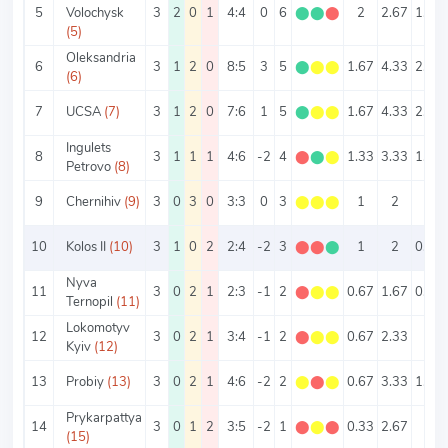
5
Volochysk
3
2
0
1
4:4
0
6
⬤
⬤
⬤
2
2.67
1.33
(5)
Oleksandria
6
3
1
2
0
8:5
3
5
⬤
⬤
⬤
1.67
4.33
2.67
(6)
7
UCSA
(7)
3
1
2
0
7:6
1
5
⬤
⬤
⬤
1.67
4.33
2.33
Ingulets
8
3
1
1
1
4:6
-2
4
⬤
⬤
⬤
1.33
3.33
1.33
Petrovo
(8)
9
Chernihiv
(9)
3
0
3
0
3:3
0
3
⬤
⬤
⬤
1
2
1
10
Kolos II
(10)
3
1
0
2
2:4
-2
3
⬤
⬤
⬤
1
2
0.67
Nyva
11
3
0
2
1
2:3
-1
2
⬤
⬤
⬤
0.67
1.67
0.67
Ternopil
(11)
Lokomotyv
12
3
0
2
1
3:4
-1
2
⬤
⬤
⬤
0.67
2.33
1
Kyiv
(12)
13
Probiy
(13)
3
0
2
1
4:6
-2
2
⬤
⬤
⬤
0.67
3.33
1.33
Prykarpattya
14
3
0
1
2
3:5
-2
1
⬤
⬤
⬤
0.33
2.67
1
(15)