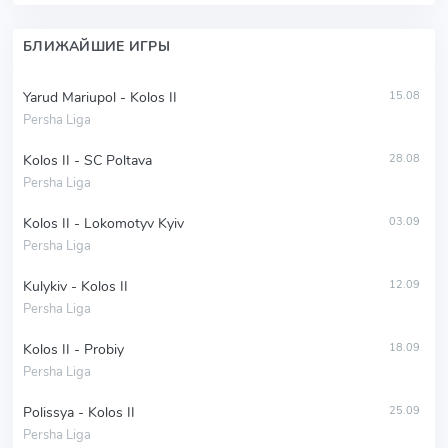
БЛИЖАЙШИЕ ИГРЫ
Yarud Mariupol - Kolos II
15.08
Persha Liga
Kolos II - SC Poltava
28.08
Persha Liga
Kolos II - Lokomotyv Kyiv
03.09
Persha Liga
Kulykiv - Kolos II
12.09
Persha Liga
Kolos II - Probiy
18.09
Persha Liga
Polissya - Kolos II
25.09
Persha Liga