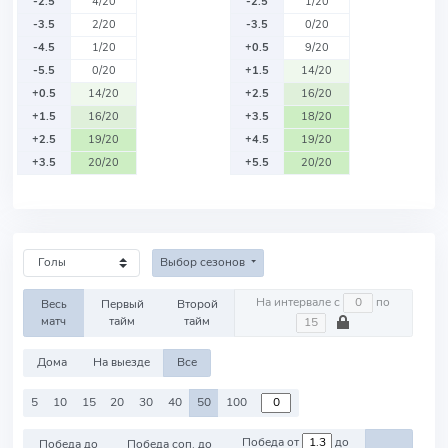
-2.5
4/20
-2.5
1/20
-3.5
2/20
-3.5
0/20
-4.5
1/20
+0.5
9/20
-5.5
0/20
+1.5
14/20
+0.5
14/20
+2.5
16/20
+1.5
16/20
+3.5
18/20
+2.5
19/20
+4.5
19/20
+3.5
20/20
+5.5
20/20
Выбор сезонов
На интервале с
по
Весь
Первый
Второй
матч
тайм
тайм
Дома
На выезде
Все
5
10
15
20
30
40
50
100
Победа от
до
Победа до
Победа соп. до