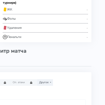
турнире)
-
ЖК
-
Фолы
-
Удаления
-
Пенальти
итр матча
Оп. атаки
Другое