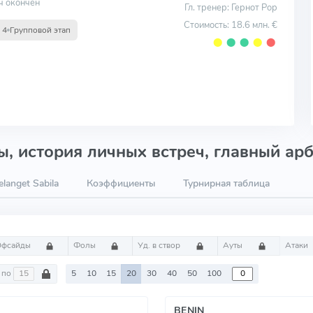
ч окончен
Гл. тренер: Гернот Рор
Стоимость: 18.6 млн. €
 4
Групповой этап
⬤
⬤
⬤
⬤
⬤
, история личных встреч, главный арб
langet Sabila
Коэффициенты
Турнирная таблица
Офсайды
Фолы
Уд. в створ
Ауты
Атаки
по
5
10
15
20
30
40
50
100
BENIN