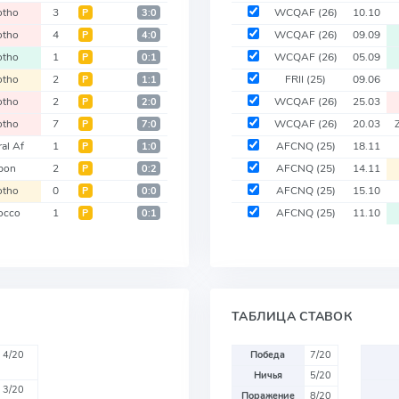
otho
3
WCQAF
(26)
10.10
Р
3:0
otho
4
WCQAF
(26)
09.09
Р
4:0
otho
1
WCQAF
(26)
05.09
Р
0:1
otho
2
FRII
(25)
09.06
Р
1:1
otho
2
WCQAF
(26)
25.03
Р
2:0
otho
7
WCQAF
(26)
20.03
Р
7:0
al Af
1
AFCNQ
(25)
18.11
Р
1:0
bon
2
AFCNQ
(25)
14.11
Р
0:2
otho
0
AFCNQ
(25)
15.10
Р
0:0
occo
1
AFCNQ
(25)
11.10
Р
0:1
ТАБЛИЦА СТАВОК
4/20
Победа
7/20
Ничья
5/20
3/20
Поражение
8/20