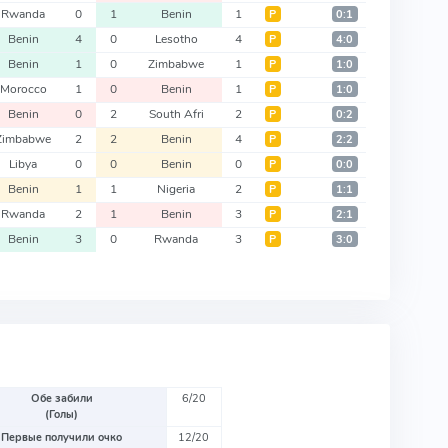
Rwanda
0
1
Benin
1
Р
0:1
Benin
4
0
Lesotho
4
Р
4:0
Benin
1
0
Zimbabwe
1
Р
1:0
Morocco
1
0
Benin
1
Р
1:0
Benin
0
2
South Afri
2
Р
0:2
Zimbabwe
2
2
Benin
4
Р
2:2
Libya
0
0
Benin
0
Р
0:0
Benin
1
1
Nigeria
2
Р
1:1
Rwanda
2
1
Benin
3
Р
2:1
Benin
3
0
Rwanda
3
Р
3:0
Обе забили
6/20
(Голы)
Первые получили очко
12/20