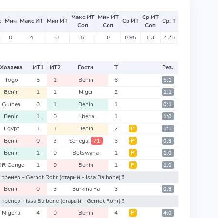
Макс ИТ
Мин ИТ
Ср ИТ
с
Мин
Макс ИТ
Мин ИТ
Ср ИТ
Ср. Т
Соп
Соп
Соп
0
4
0
5
0
0.95
1.3
2.25
Хозяева
ИТ
1
ИТ
2
Гости
Т
Рез.
Togo
5
1
Benin
6
5:1
Benin
1
1
Niger
2
1:1
Guinea
0
1
Benin
1
0:1
Benin
1
0
Liberia
1
1:0
Egypt
1
1
Benin
2
Р
1:1
Benin
0
3
Senegal
3
71
Р
0:3
Benin
1
0
Botswana
1
Р
1:0
DR Congo
1
0
Benin
1
Р
1:0
ый тренер - Gernot Rohr
(старый - Issa Balbone)
❗️
Benin
0
3
Burkina Fa
3
0:3
й тренер - Issa Balbone
(старый - Gernot Rohr)
❗️
Nigeria
4
0
Benin
4
Р
4:0