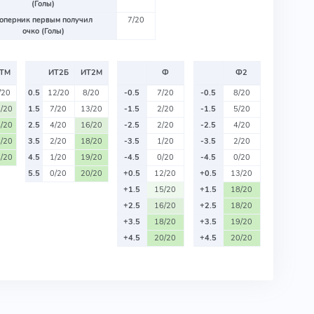
(Голы)
оперник первым получил
7/20
очко (Голы)
ТМ
ИТ2Б
ИТ2М
Ф
Ф2
/20
0.5
12/20
8/20
-0.5
7/20
-0.5
8/20
/20
1.5
7/20
13/20
-1.5
2/20
-1.5
5/20
/20
2.5
4/20
16/20
-2.5
2/20
-2.5
4/20
/20
3.5
2/20
18/20
-3.5
1/20
-3.5
2/20
/20
4.5
1/20
19/20
-4.5
0/20
-4.5
0/20
5.5
0/20
20/20
+0.5
12/20
+0.5
13/20
+1.5
15/20
+1.5
18/20
+2.5
16/20
+2.5
18/20
+3.5
18/20
+3.5
19/20
+4.5
20/20
+4.5
20/20