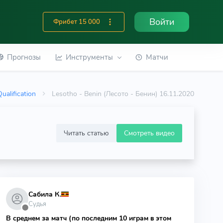
Войти
Фрибет 15 000
Прогнозы
Инструменты
Матчи
ualification
Lesotho - Benin (Лесото - Бенин) 16.11.2020
Читать статью
Смотреть видео
Сабила К.
Судья
⬤
В среднем за матч (по последним 10 играм в этом