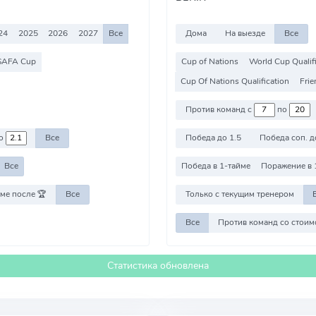
24
2025
2026
2027
Все
Дома
На выезде
Все
SAFA Cup
Cup of Nations
World Cup Qualif
Cup Of Nations Qualification
Frie
Против команд с
по
о
Все
Победа до 1.5
Победа соп. д
Все
Победа в 1-тайме
Поражение в 
ме после 🏆
Все
Только с текущим тренером
Все
Статистика обновлена