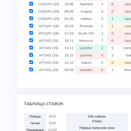
COSAFA
(25)
10.06
Namibia
3
0
Les
COSAFA
(25)
08.06
Angola
4
0
Les
COSAFA
(25)
05.06
Malawi
0
1
Les
WCQAF
(26)
25.03
Rwanda
1
1
Les
WCQAF
(26)
21.03
South Afri
2
0
Les
AFCNQ
(25)
18.11
Morocco
7
0
Les
AFCNQ
(25)
14.11
Lesotho
1
0
Centr
AFCNQ
(25)
15.10
Lesotho
0
2
Ga
AFCNQ
(25)
11.10
Gabon
0
0
Les
AFCNQ
(25)
09.09
Lesotho
0
1
Mor
ТАБЛИЦА СТАВОК
Победа
4/20
Обе забили
(Голы)
Ничья
5/20
Первые получили очко
Поражение
11/20