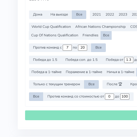
Дома
На выезде
Все
2021
2022
2023
20
World Cup Qualification
African Nations Championship
CO
Cup Of Nations Qualification
Friendlies
Все
Против команд с
по
Все
Победа до 1.5
Победа соп. до 1.5
Победа от
д
Победа в 1-тайме
Поражение в 1-тайме
Ничья в 1-тайме
Только с текущим тренером
Все
После 🏆
Кро
Все
Против команд со стоимостью от
до