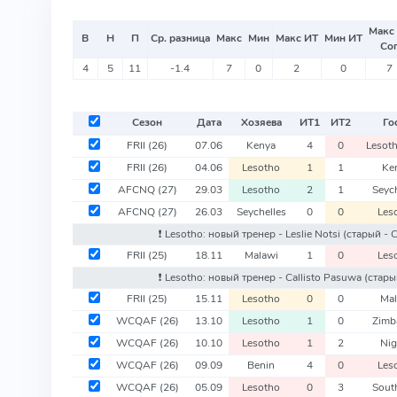
Макс
В
Н
П
Ср. разница
Макс
Мин
Макс ИТ
Мин ИТ
Со
4
5
11
-1.4
7
0
2
0
7
Сезон
Дата
Хозяева
ИТ
1
ИТ
2
Го
FRII
(26)
07.06
Kenya
4
0
Lesot
FRII
(26)
04.06
Lesotho
1
1
Ke
AFCNQ
(27)
29.03
Lesotho
2
1
Seych
AFCNQ
(27)
26.03
Seychelles
0
0
Les
❗️ Lesotho: новый тренер - Leslie Notsi
(старый - 
FRII
(25)
18.11
Malawi
1
0
Les
❗️ Lesotho: новый тренер - Callisto Pasuwa
(старый
FRII
(25)
15.11
Lesotho
0
0
Mal
WCQAF
(26)
13.10
Lesotho
1
0
Zimb
WCQAF
(26)
10.10
Lesotho
1
2
Nig
WCQAF
(26)
09.09
Benin
4
0
Les
WCQAF
(26)
05.09
Lesotho
0
3
South