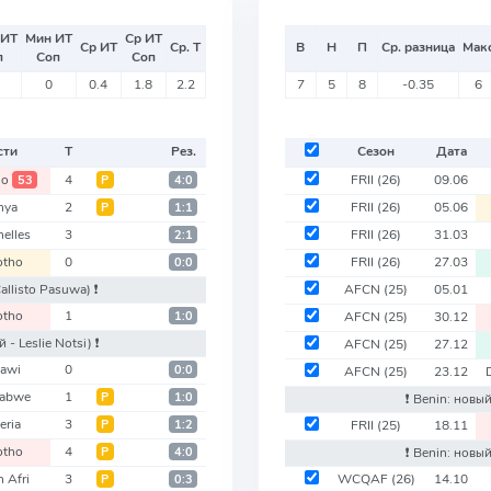
 ИТ
Мин ИТ
Ср ИТ
Ср ИТ
Ср. Т
В
Н
П
Ср. разница
Мак
п
Соп
Соп
0
0.4
1.8
2.2
7
5
8
-0.35
6
сти
Т
Рез.
Сезон
Дата
ho
4
FRII
(26)
09.06
53
Р
4:0
nya
2
FRII
(26)
05.06
Р
1:1
elles
3
FRII
(26)
31.03
2:1
otho
0
FRII
(26)
27.03
0:0
Callisto Pasuwa)
❗️
AFCN
(25)
05.01
otho
1
1:0
AFCN
(25)
30.12
 - Leslie Notsi)
❗️
AFCN
(25)
27.12
awi
0
0:0
AFCN
(25)
23.12
abwe
1
Р
1:0
❗️ Benin: нов
eria
3
Р
1:2
FRII
(25)
18.11
otho
4
Р
4:0
❗️ Benin: новы
 Afri
3
WCQAF
(26)
14.10
Р
0:3