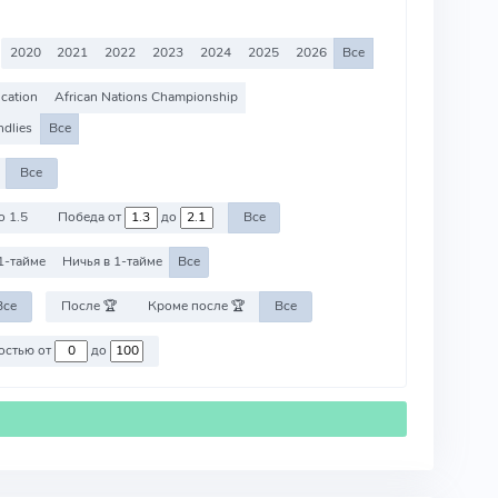
2020
2021
2022
2023
2024
2025
2026
Все
ication
African Nations Championship
ndlies
Все
Все
о 1.5
Победа от
до
Все
1-тайме
Ничья в 1-тайме
Все
Все
После 🏆
Кроме после 🏆
Все
Против команд со стоимостью от
до