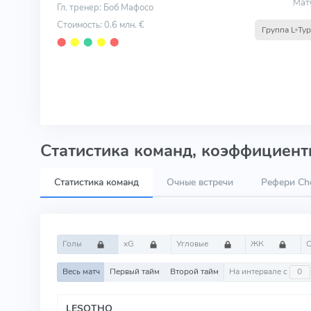
Мат
Гл. тренер: Боб Мафосо
Стоимость: 0.6 млн. €
Группа L
Тур
⬤
⬤
⬤
⬤
⬤
Статистика команд, коэффициенты
Статистика команд
Очные встречи
Рефери Che
Голы
xG
Угловые
ЖК
Весь матч
Первый тайм
Второй тайм
На интервале с
LESOTHO