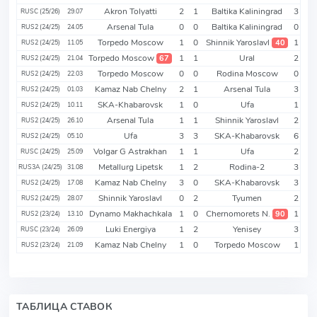
Akron Tolyatti
2
1
Baltika Kaliningrad
3
RUSC (25/26)
29.07
Arsenal Tula
0
0
Baltika Kaliningrad
0
RUS2 (24/25)
24.05
Torpedo Moscow
1
0
Shinnik Yaroslavl
1
40
RUS2 (24/25)
11.05
Torpedo Moscow
1
1
Ural
2
67
RUS2 (24/25)
21.04
Torpedo Moscow
0
0
Rodina Moscow
0
RUS2 (24/25)
22.03
Kamaz Nab Chelny
2
1
Arsenal Tula
3
RUS2 (24/25)
01.03
SKA-Khabarovsk
1
0
Ufa
1
RUS2 (24/25)
10.11
Arsenal Tula
1
1
Shinnik Yaroslavl
2
RUS2 (24/25)
26.10
Ufa
3
3
SKA-Khabarovsk
6
RUS2 (24/25)
05.10
Volgar G Astrakhan
1
1
Ufa
2
RUSC (24/25)
25.09
Metallurg Lipetsk
1
2
Rodina-2
3
RUS3A (24/25)
31.08
Kamaz Nab Chelny
3
0
SKA-Khabarovsk
3
RUS2 (24/25)
17.08
Shinnik Yaroslavl
0
2
Tyumen
2
RUS2 (24/25)
28.07
Dynamo Makhachkala
1
0
Chernomorets N.
1
90
RUS2 (23/24)
13.10
Luki Energiya
1
2
Yenisey
3
RUSC (23/24)
26.09
Kamaz Nab Chelny
1
0
Torpedo Moscow
1
RUS2 (23/24)
21.09
ТАБЛИЦА СТАВОК