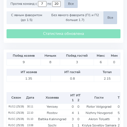
Против команд с
по
Все
С явным фаворитом
Без явного фаворита (П1 и П2
Все
(до 1.5)
больше 1.7)
Статистика обновлена
Побед хозяев
Ничьих
Побед гостей
Макс
Мин
9
8
3
6
0
ИТ хозяев
ИТ гостей
Тотал
1.35
0.8
2.15
ИТ
ИТ
Сезон
Дата
Хозяева
Гости
Т
1
2
Yenisey
0
0
Rotor Volgograd
0
RUS2 (25/26)
30.11
Rostov
4
1
Nizhny Novgorod
5
RUSC (25/26)
22.10
Baltika Kaliningrad
3
0
Akron Tolyatti
3
RUSC (25/26)
01.10
Sochi
1
1
Krylya Sovetov Samara
2
RUSC (25/26)
13.08