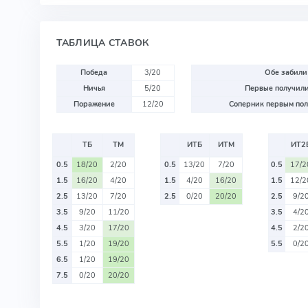
ТАБЛИЦА СТАВОК
Победа
3/20
Обе забили
Ничья
5/20
Первые получили
Поражение
12/20
Соперник первым пол
ТБ
ТМ
ИТБ
ИТМ
ИТ2
0.5
18/20
2/20
0.5
13/20
7/20
0.5
17/2
1.5
16/20
4/20
1.5
4/20
16/20
1.5
12/2
2.5
13/20
7/20
2.5
0/20
20/20
2.5
9/2
3.5
9/20
11/20
3.5
4/2
4.5
3/20
17/20
4.5
2/2
5.5
1/20
19/20
5.5
0/2
6.5
1/20
19/20
7.5
0/20
20/20