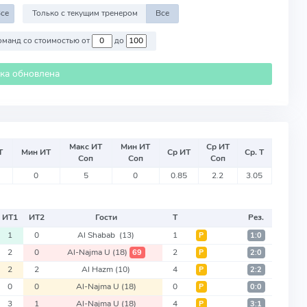
се
Только с текущим тренером
Все
Против команд со стоимостью от
до
ика обновлена
Макс ИТ
Мин ИТ
Ср ИТ
Т
Мин ИТ
Ср ИТ
Ср. Т
Соп
Соп
Соп
0
5
0
0.85
2.2
3.05
ИТ
1
ИТ
2
Гости
Т
Рез.
1
0
Al Shabab
(13)
1
Р
1:0
2
0
Al-Najma U
(18)
2
69
Р
2:0
2
2
Al Hazm
(10)
4
Р
2:2
0
0
Al-Najma U
(18)
0
Р
0:0
3
1
Al-Najma U
(18)
4
Р
3:1