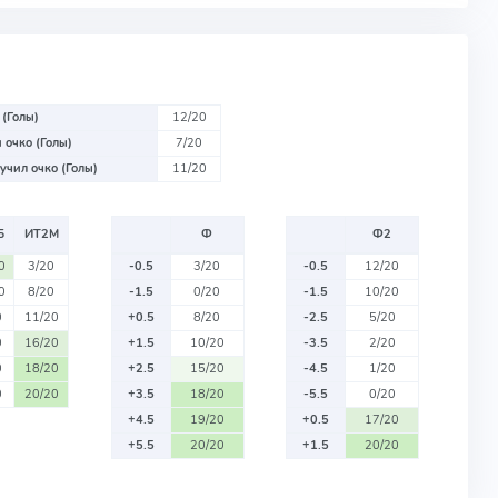
 (Голы)
12/20
 очко (Голы)
7/20
учил очко (Голы)
11/20
Б
ИТ2М
Ф
Ф2
0
3/20
-0.5
3/20
-0.5
12/20
0
8/20
-1.5
0/20
-1.5
10/20
0
11/20
+0.5
8/20
-2.5
5/20
0
16/20
+1.5
10/20
-3.5
2/20
0
18/20
+2.5
15/20
-4.5
1/20
0
20/20
+3.5
18/20
-5.5
0/20
+4.5
19/20
+0.5
17/20
+5.5
20/20
+1.5
20/20