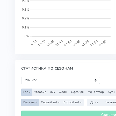
СТАТИСТИКА ПО СЕЗОНАМ
Голы
Угловые
ЖК
Фолы
Офсайды
Уд. в створ
Ауты
Весь матч
Первый тайм
Второй тайм
Дома
На вые
Статист