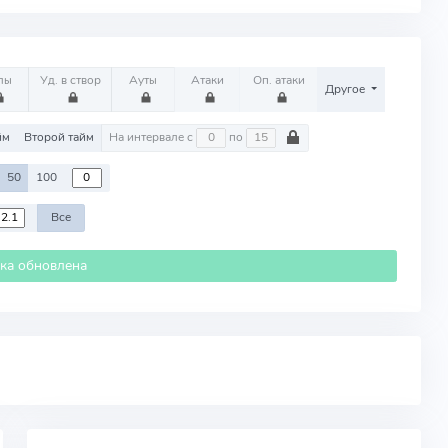
лы
Уд. в створ
Ауты
Атаки
Оп. атаки
Другое
йм
Второй тайм
На интервале с
по
50
100
Все
ика обновлена