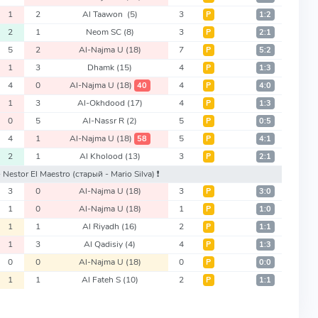
1
2
Al Taawon
(5)
3
Р
1:2
2
1
Neom SC
(8)
3
Р
2:1
5
2
Al-Najma U
(18)
7
Р
5:2
1
3
Dhamk
(15)
4
Р
1:3
4
0
Al-Najma U
(18)
4
40
Р
4:0
1
3
Al-Okhdood
(17)
4
Р
1:3
0
5
Al-Nassr R
(2)
5
Р
0:5
4
1
Al-Najma U
(18)
5
58
Р
4:1
2
1
Al Kholood
(13)
3
Р
2:1
- Nestor El Maestro
(старый - Mario Silva)
❗️
3
0
Al-Najma U
(18)
3
Р
3:0
1
0
Al-Najma U
(18)
1
Р
1:0
1
1
Al Riyadh
(16)
2
Р
1:1
1
3
Al Qadisiy
(4)
4
Р
1:3
0
0
Al-Najma U
(18)
0
Р
0:0
1
1
Al Fateh S
(10)
2
Р
1:1