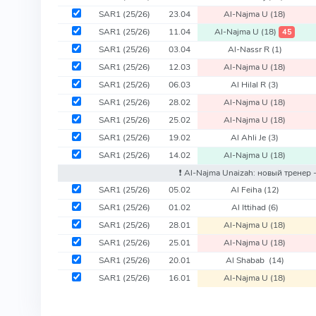
SAR1
(25/26)
23.04
Al-Najma U
(18)
SAR1
(25/26)
11.04
Al-Najma U
(18)
45
SAR1
(25/26)
03.04
Al-Nassr R
(1)
SAR1
(25/26)
12.03
Al-Najma U
(18)
SAR1
(25/26)
06.03
Al Hilal R
(3)
SAR1
(25/26)
28.02
Al-Najma U
(18)
SAR1
(25/26)
25.02
Al-Najma U
(18)
SAR1
(25/26)
19.02
Al Ahli Je
(3)
SAR1
(25/26)
14.02
Al-Najma U
(18)
❗️ Al-Najma Unaizah: новый тренер 
SAR1
(25/26)
05.02
Al Feiha
(12)
SAR1
(25/26)
01.02
Al Ittihad
(6)
SAR1
(25/26)
28.01
Al-Najma U
(18)
SAR1
(25/26)
25.01
Al-Najma U
(18)
SAR1
(25/26)
20.01
Al Shabab
(14)
SAR1
(25/26)
16.01
Al-Najma U
(18)