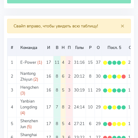
×
Свайп вправо, чтобы увидеть всю таблицу!
#
Команда
И
В
Н
П
Голы
Р
О
Посл. 5
О/И
1
E-Power
(1)
17
11
4
2
31:16
15
37
⬤
⬤
⬤
⬤
⬤
2.18
Nantong
2
16
8
6
2
20:12
8
30
⬤
⬤
⬤
⬤
⬤
1.88
Zhiyun
(2)
Hengchen
3
16
8
5
3
30:19
11
29
⬤
⬤
⬤
⬤
⬤
1.81
(3)
Yanbian
4
Longding
17
7
8
2
24:14
10
29
⬤
⬤
⬤
⬤
⬤
1.71
(4)
Shenzhen
5
17
8
5
4
27:21
6
29
⬤
⬤
⬤
⬤
⬤
1.71
Jun
(5)
Shanghai
6
17
8
3
6
23:22
1
27
⬤
⬤
⬤
⬤
⬤
1.59