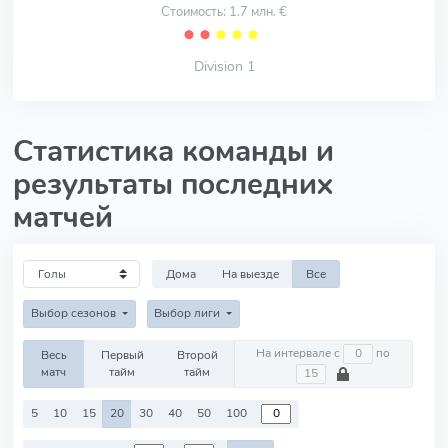
Стоимость: 1.7 млн. €
⬤
⬤
⬤
⬤
⬤
Division 1
Статистика команды и
результаты последних
матчей
Дома
На выезде
Все
Выбор сезонов
Выбор лиги
На интервале с
по
Весь
Первый
Второй
матч
тайм
тайм
5
10
15
20
30
40
50
100