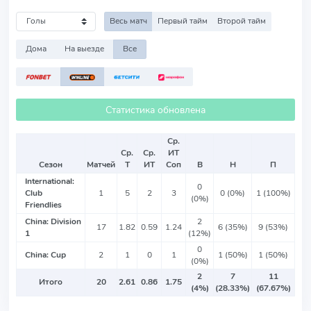
Весь матч
Первый тайм
Второй тайм
Дома
На выезде
Все
Статистика обновлена
Ср.
Ср.
Ср.
ИТ
Сезон
Матчей
Т
ИТ
Соп
В
Н
П
International:
0
Club
1
5
2
3
0 (0%)
1 (100%)
(0%)
Friendlies
China: Division
2
17
1.82
0.59
1.24
6 (35%)
9 (53%)
1
(12%)
0
China: Cup
2
1
0
1
1 (50%)
1 (50%)
(0%)
2
7
11
Итого
20
2.61
0.86
1.75
(4%)
(28.33%)
(67.67%)