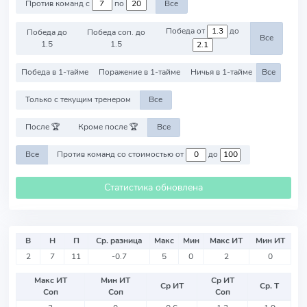
Против команд с
по
Все
Победа от
до
Победа до
Победа соп. до
Все
1.5
1.5
Победа в 1-тайме
Поражение в 1-тайме
Ничья в 1-тайме
Все
Только с текущим тренером
Все
После 🏆
Кроме после 🏆
Все
Все
Против команд со стоимостью от
до
Статистика обновлена
В
Н
П
Ср. разница
Макс
Мин
Макс ИТ
Мин ИТ
2
7
11
-0.7
5
0
2
0
Макс ИТ
Мин ИТ
Ср ИТ
Ср ИТ
Ср. Т
Соп
Соп
Соп