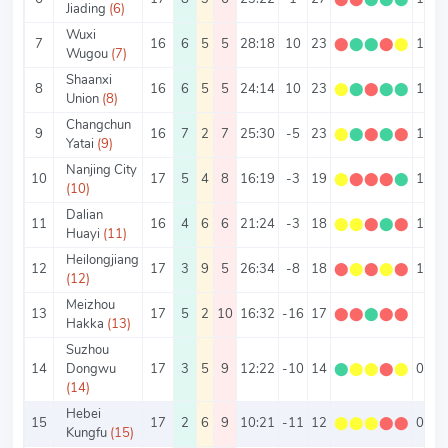
Jiading
(6)
Wuxi
7
16
6
5
5
28:18
10
23
⬤
⬤
⬤
⬤
⬤
1.44
Wugou
(7)
Shaanxi
8
16
6
5
5
24:14
10
23
⬤
⬤
⬤
⬤
⬤
1.44
Union
(8)
Changchun
9
16
7
2
7
25:30
-5
23
⬤
⬤
⬤
⬤
⬤
1.44
Yatai
(9)
Nanjing City
10
17
5
4
8
16:19
-3
19
⬤
⬤
⬤
⬤
⬤
1.12
(10)
Dalian
11
16
4
6
6
21:24
-3
18
⬤
⬤
⬤
⬤
⬤
1.13
Huayi
(11)
Heilongjiang
12
17
3
9
5
26:34
-8
18
⬤
⬤
⬤
⬤
⬤
1.06
(12)
Meizhou
13
17
5
2
10
16:32
-16
17
⬤
⬤
⬤
⬤
⬤
1
Hakka
(13)
Suzhou
14
Dongwu
17
3
5
9
12:22
-10
14
⬤
⬤
⬤
⬤
⬤
0.82
(14)
Hebei
15
17
2
6
9
10:21
-11
12
⬤
⬤
⬤
⬤
⬤
0.71
Kungfu
(15)