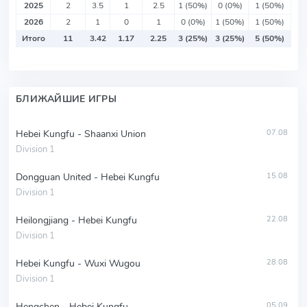
2025
2
3.5
1
2.5
1 (50%)
0 (0%)
1 (50%)
2026
2
1
0
1
0 (0%)
1 (50%)
1 (50%)
Итого
11
3.42
1.17
2.25
3 (25%)
3 (25%)
5 (50%)
БЛИЖАЙШИЕ ИГРЫ
Hebei Kungfu - Shaanxi Union
07.08
Division 1
Dongguan United - Hebei Kungfu
15.08
Division 1
Heilongjiang - Hebei Kungfu
22.08
Division 1
Hebei Kungfu - Wuxi Wugou
28.08
Division 1
Hengchen - Hebei Kungfu
05.09