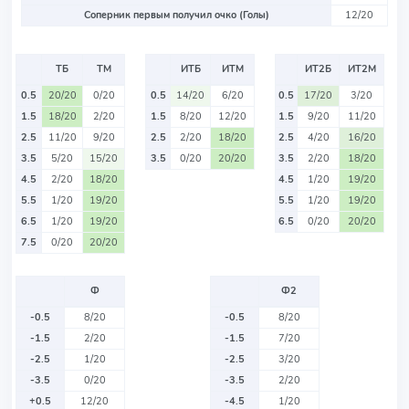
Соперник первым получил очко (Голы)
12/20
ТБ
ТМ
ИТБ
ИТМ
ИТ2Б
ИТ2М
0.5
20/20
0/20
0.5
14/20
6/20
0.5
17/20
3/20
1.5
18/20
2/20
1.5
8/20
12/20
1.5
9/20
11/20
2.5
11/20
9/20
2.5
2/20
18/20
2.5
4/20
16/20
3.5
5/20
15/20
3.5
0/20
20/20
3.5
2/20
18/20
4.5
2/20
18/20
4.5
1/20
19/20
5.5
1/20
19/20
5.5
1/20
19/20
6.5
1/20
19/20
6.5
0/20
20/20
7.5
0/20
20/20
Ф
Ф2
-0.5
8/20
-0.5
8/20
-1.5
2/20
-1.5
7/20
-2.5
1/20
-2.5
3/20
-3.5
0/20
-3.5
2/20
+0.5
12/20
-4.5
1/20