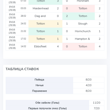
Totton
3
0
Horsham
3
07.03
(25/26)
ENG6
Maidenhead
2
0
Totton
2
03.03
(25/26)
ENG6
Dag and
0
2
Totton
2
28.02
(25/26)
ENG6
Totton
1
1
Slough
2
24.02
(25/26)
ENG6
Totton
1
0
Hornchurch
1
21.02
(25/26)
ENG6
Totton
1
1
Hampton &
2
17.02
(25/26)
ENG6
Ebbsfleet
4
0
Totton
4
14.02
(25/26)
ТАБЛИЦА СТАВОК
Победа
8/20
Ничья
4/20
Поражение
8/20
Обе забили (Голы)
11/20
Первые получили очко (Голы)
7/20