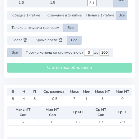
1.5
1.5
Победа в 1-тайме
Поражение в 1-тайме
Ничья в 1-тайме
Все
Только с текущим тренером
Все
После 🏆
Кроме после 🏆
Все
Все
Против команд со стоимостью от
до
Статистика обновлена
В
Н
П
Ср. разница
Макс
Мин
Макс ИТ
Мин ИТ
8
4
8
-0.5
7
1
3
0
Макс ИТ
Мин ИТ
Ср ИТ
Ср ИТ
Ср. Т
Соп
Соп
Соп
6
0
1.2
1.7
2.9