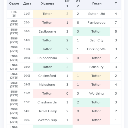
ИТ
ИТ
Сезон
Дата
Хозяева
Гости
Т
1
2
FRIC
Totton
2
2
Sutton Utd
4
11.07
(26)
ENG6
Totton
1
6
Farnboroug
7
25.04
(25/26)
ENG6
Eastbourne
2
3
Totton
5
18.04
(25/26)
ENG6
Totton
2
1
Bath City
3
14.04
(25/26)
ENG6
Totton
2
1
Dorking Wa
3
11.04
(25/26)
ENG6
Chippenham
2
0
Totton
2
06.04
(25/26)
ENG6
Totton
2
1
Salisbury
3
03.04
(25/26)
ENG6
Chelmsford
1
1
Totton
2
30.03
(25/26)
ENG6
Maidstone
3
1
Totton
4
28.03
(25/26)
ENG6
Totton
0
3
Worthing
3
21.03
(25/26)
ENG6
Chesham Un
1
2
Totton
3
17.03
(25/26)
ENG6
Hemel Hemp
2
0
Totton
2
14.03
(25/26)
ENG6
Weston-sup
1
0
Totton
1
10.03
(25/26)
ENG6