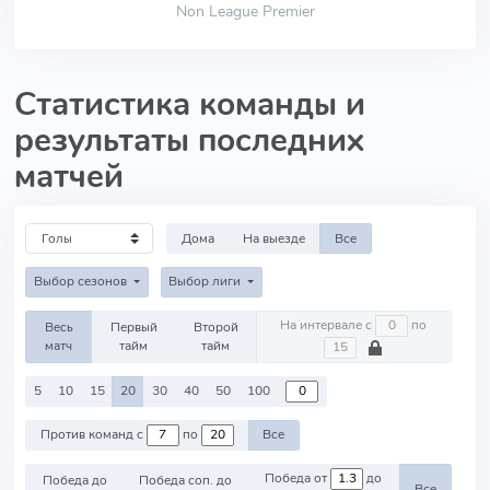
Non League Premier
Статистика команды и
результаты последних
матчей
Дома
На выезде
Все
Выбор сезонов
Выбор лиги
На интервале с
по
Весь
Первый
Второй
матч
тайм
тайм
5
10
15
20
30
40
50
100
Против команд с
по
Все
Победа от
до
Победа до
Победа соп. до
Все