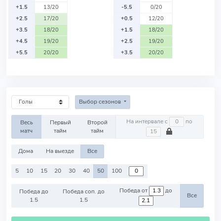
+1.5
13/20
-5.5
0/20
+2.5
17/20
+0.5
12/20
+3.5
18/20
+1.5
18/20
+4.5
19/20
+2.5
19/20
+5.5
20/20
+3.5
20/20
Выбор сезонов
На интервале с
по
Весь
Первый
Второй
матч
тайм
тайм
Дома
На выезде
Все
5
10
15
20
30
40
50
100
Победа от
до
Победа до
Победа соп. до
Все
1.5
1.5