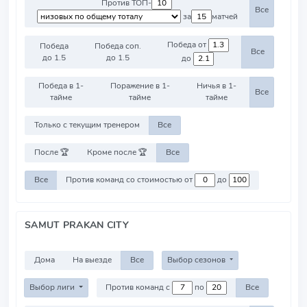
Против ТОП-
Все
за
матчей
Победа от
Победа
Победа соп.
Все
до 1.5
до 1.5
до
Победа в 1-
Поражение в 1-
Ничья в 1-
Все
тайме
тайме
тайме
Только с текущим тренером
Все
После 🏆
Кроме после 🏆
Все
Все
Против команд со стоимостью от
до
SAMUT PRAKAN CITY
Дома
На выезде
Все
Выбор сезонов
Выбор лиги
Против команд с
по
Все