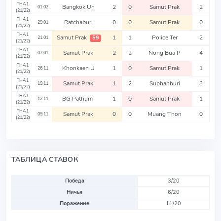
THA1
Bangkok Un
2
0
Samut Prak
2
01.02
(21/22)
THA1
Ratchaburi
0
0
Samut Prak
0
29.01
(21/22)
THA1
Samut Prak
1
1
Police Ter
2
59
21.01
(21/22)
THA1
Samut Prak
2
2
Nong Bua P
4
07.01
(21/22)
THA1
Khonkaen U
1
0
Samut Prak
1
26.11
(21/22)
THA1
Samut Prak
1
2
Suphanburi
3
19.11
(21/22)
THA1
BG Pathum
1
0
Samut Prak
1
12.11
(21/22)
THA1
Samut Prak
0
0
Muang Thon
0
09.11
(21/22)
ТАБЛИЦА СТАВОК
Победа
3/20
Ничья
6/20
Поражение
11/20