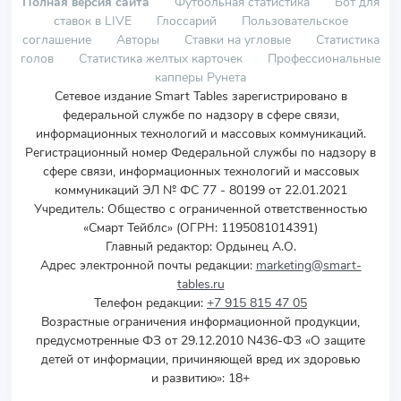
Полная версия сайта
Футбольная статистика
Бот для
ставок в LIVE
Глоссарий
Пользовательское
соглашение
Авторы
Ставки на угловые
Статистика
голов
Статистика желтых карточек
Профессиональные
капперы Рунета
Сетевое издание Smart Tables зарегистрировано в
федеральной службе по надзору в сфере связи,
информационных технологий и массовых коммуникаций.
Регистрационный номер Федеральной службы по надзору в
сфере связи, информационных технологий и массовых
коммуникаций ЭЛ № ФС 77 - 80199 от 22.01.2021
Учредитель
:
Общество с ограниченной ответственностью
«Смарт Тейблс» (ОГРН: 1195081014391)
Главный редактор: Ордынец А.О.
Адрес электронной почты редакции:
marketing@smart-
tables.ru
Телефон редакции:
+7 915 815 47 05
Возрастные ограничения информационной продукции,
предусмотренные ФЗ от 29.12.2010 N436-ФЗ «О защите
детей от информации, причиняющей вред их здоровью
и развитию»: 18+