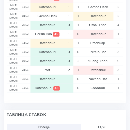
(25/26)
AFCC
Ratchaburi
1
1
Gamba Osak
2
11.03
(25/26)
AFCC
Gamba Osak
1
1
Ratchaburi
2
04.03
(25/26)
THA1
Ratchaburi
3
1
Uthai Than
4
28.02
(25/26)
AFCC
Persib Ban
1
0
Ratchaburi
1
45
18.02
(25/26)
THA1
Ratchaburi
1
1
Prachuap
2
14.02
(25/26)
AFCC
Ratchaburi
3
0
Persib Ban
3
11.02
(25/26)
THA1
Ratchaburi
3
2
Muang Thon
5
01.02
(25/26)
THA1
Port
2
1
Ratchaburi
3
24.01
(25/26)
THA1
Ratchaburi
1
0
Nakhon Rat
1
18.01
(25/26)
THA1
Ratchaburi
1
0
Chonburi
1
45
11.01
(25/26)
ТАБЛИЦА СТАВОК
Победа
11/20