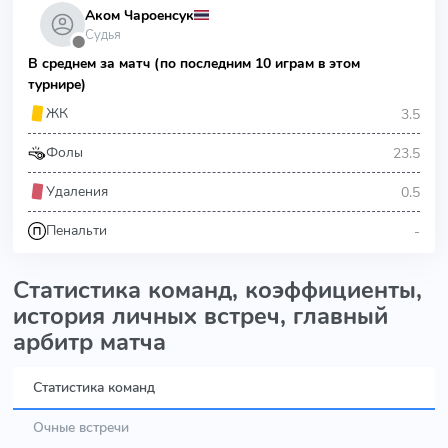
Аком Чароенсук
Судья
⬤
В среднем за матч (по последним 10 играм в этом
турнире)
3.5
ЖК
23.5
Фолы
0.5
Удаления
-
Пенальти
Статистика команд, коэффициенты,
история личных встреч, главный
арбитр матча
Статистика команд
Очные встречи