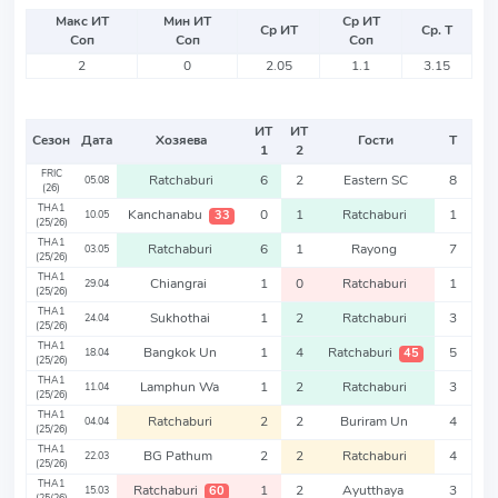
Макс ИТ
Мин ИТ
Ср ИТ
Ср ИТ
Ср. Т
Соп
Соп
Соп
2
0
2.05
1.1
3.15
ИТ
ИТ
Сезон
Дата
Хозяева
Гости
Т
1
2
FRIC
Ratchaburi
6
2
Eastern SC
8
05.08
(26)
THA1
Kanchanabu
0
1
Ratchaburi
1
33
10.05
(25/26)
THA1
Ratchaburi
6
1
Rayong
7
03.05
(25/26)
THA1
Chiangrai
1
0
Ratchaburi
1
29.04
(25/26)
THA1
Sukhothai
1
2
Ratchaburi
3
24.04
(25/26)
THA1
Bangkok Un
1
4
Ratchaburi
5
45
18.04
(25/26)
THA1
Lamphun Wa
1
2
Ratchaburi
3
11.04
(25/26)
THA1
Ratchaburi
2
2
Buriram Un
4
04.04
(25/26)
THA1
BG Pathum
2
2
Ratchaburi
4
22.03
(25/26)
THA1
Ratchaburi
1
2
Ayutthaya
3
60
15.03