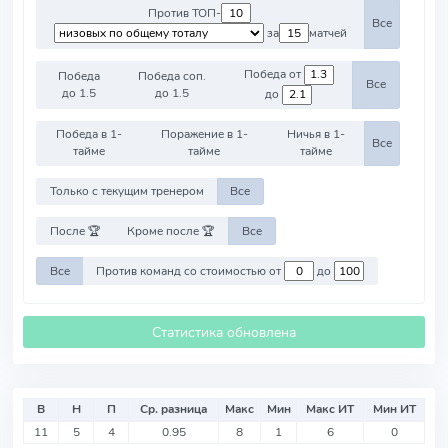
Против ТОП-
Все
за
матчей
Победа от
Победа
Победа соп.
Все
до 1.5
до 1.5
до
Победа в 1-
Поражение в 1-
Ничья в 1-
Все
тайме
тайме
тайме
Только с текущим тренером
Все
После 🏆
Кроме после 🏆
Все
Все
Против команд со стоимостью от
до
Статистика обновлена
В
Н
П
Ср. разница
Макс
Мин
Макс ИТ
Мин ИТ
11
5
4
0.95
8
1
6
0