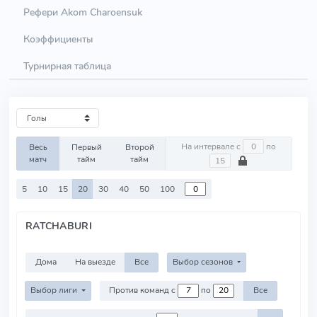
Рефери Akom Charoensuk
Коэффициенты
Турнирная таблица
На интервале с
по
Весь
Первый
Второй
матч
тайм
тайм
5
10
15
20
30
40
50
100
RATCHABURI
Дома
На выезде
Все
Выбор сезонов
Выбор лиги
Против команд с
по
Все