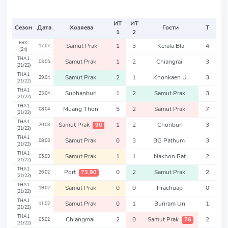
ИТ
ИТ
Сезон
Дата
Хозяева
Гости
Т
1
2
FRIC
Samut Prak
1
3
Kerala Bla
4
17.07
(24)
THA1
Samut Prak
1
2
Chiangrai
3
03.05
(21/22)
THA1
Samut Prak
2
1
Khonkaen U
3
29.04
(21/22)
THA1
Suphanburi
1
2
Samut Prak
3
23.04
(21/22)
THA1
Muang Thon
5
2
Samut Prak
7
08.04
(21/22)
THA1
Samut Prak
1
2
Chonburi
3
90
20.03
(21/22)
THA1
Samut Prak
0
3
BG Pathum
3
08.03
(21/22)
THA1
Samut Prak
1
1
Nakhon Rat
2
05.03
(21/22)
THA1
Port
0
2
Samut Prak
2
73,90
26.02
(21/22)
THA1
Samut Prak
0
0
Prachuap
0
19.02
(21/22)
THA1
Samut Prak
0
1
Buriram Un
1
11.02
(21/22)
THA1
Chiangmai
2
0
Samut Prak
2
76
05.02
(21/22)