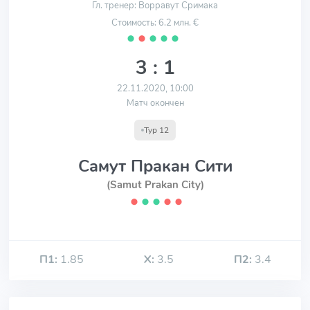
Гл. тренер: Ворравут Сримака
Стоимость: 6.2 млн. €
⬤
⬤
⬤
⬤
⬤
3 : 1
22.11.2020, 10:00
Матч окончен
Тур 12
Самут Пракан Сити
(Samut Prakan City)
⬤
⬤
⬤
⬤
⬤
П1:
1.85
Х:
3.5
П2:
3.4