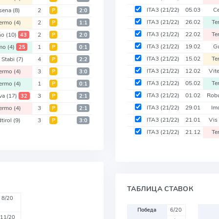
ITA3
(21/22)
05.03
C
sena
(8)
2
Р
2:0
ITA3
(21/22)
26.02
Te
lermo
(4)
2
Р
1:1
ITA3
(21/22)
22.02
Te
no
(10)
2
43
Р
2:0
ITA3
(21/22)
19.02
G
rmo
(4)
1
25
Р
0:1
ITA3
(21/22)
15.02
Te
 Stabi
(7)
4
Р
2:2
ITA3
(21/22)
12.02
Vit
lermo
(4)
3
Р
3:0
ITA3
(21/22)
05.02
Te
lermo
(4)
1
Р
0:1
ITA3
(21/22)
01.02
Robu
va
(17)
3
32
Р
2:1
ITA3
(21/22)
29.01
Im
lermo
(4)
3
Р
2:1
ITA3
(21/22)
21.01
Vis
tirol
(9)
3
Р
3:0
ITA3
(21/22)
21.12
Te
ТАБЛИЦА СТАВОК
8/20
Победа
6/20
11/20