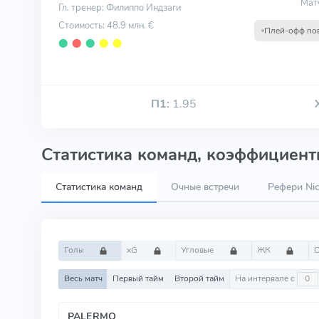
Мат
Гл. тренер: Филиппо Индзаги
Стоимость: 48.9 млн. €
Плей-офф пов
⬤
⬤
⬤
⬤
⬤
П1:
1.95
Статистика команд, коэффициенты
Статистика команд
Очные встречи
Рефери Nic
Голы
xG
Угловые
ЖК
Весь матч
Первый тайм
Второй тайм
На интервале с
PALERMO