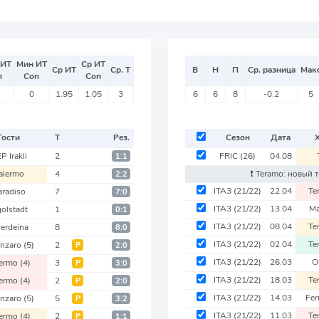
 ИТ
Мин ИТ
Ср ИТ
Ср ИТ
Ср. Т
В
Н
П
Ср. разница
Мак
п
Соп
Соп
0
1.95
1.05
3
6
6
8
-0.2
5
Гости
Т
Рез.
Сезон
Дата
P Irakli
2
FRIC
(26)
04.08
1:1
alermo
4
❗️ Teramo: новый
2:2
ITA3
(21/22)
22.04
Te
aradiso
7
7:0
ITA3
(21/22)
13.04
Ma
golstadt
1
0:1
ITA3
(21/22)
08.04
Te
erdeina
8
8:0
ITA3
(21/22)
02.04
Te
anzaro
(5)
2
Р
2:0
ITA3
(21/22)
26.03
O
lermo
(4)
3
Р
3:0
ITA3
(21/22)
18.03
Te
lermo
(4)
2
Р
2:0
ITA3
(21/22)
14.03
Fe
anzaro
(5)
5
Р
3:2
ITA3
(21/22)
11.03
Te
lermo
(4)
2
Р
1:1