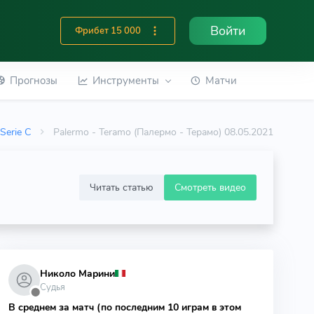
Войти
Фрибет 15 000
Прогнозы
Инструменты
Матчи
: Serie C
Palermo - Teramo (Палермо - Терамо) 08.05.2021
Читать статью
Смотреть видео
Николо Марини
Судья
⬤
В среднем за матч (по последним 10 играм в этом