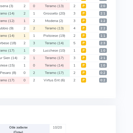
esena
(3)
2
0
Teramo
(13)
2
Р
2:0
ramo
(14)
2
1
Grosseto
(20)
3
Р
2:1
ramo
(12)
1
2
Modena
(2)
3
Р
1:2
ubbio
(9)
2
2
Teramo
(13)
4
Р
2:2
ramo
(14)
1
1
Pistoiese
(19)
2
Р
1:1
erbese
(18)
2
3
Teramo
(14)
5
Р
2:3
ramo
(17)
1
0
Lucchese
(10)
1
Р
1:0
r Sien
(14)
2
1
Teramo
(17)
3
Р
2:1
olese
(15)
1
0
Teramo
(14)
1
Р
1:0
 Pesaro
(8)
0
2
Teramo
(17)
2
Р
0:2
ramo
(17)
0
2
Virtus Ent
(6)
2
Р
0:2
Обе забили
10/20
(Голы)