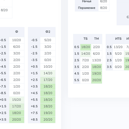
Ничья
6/20
Поражение
8/20
8/20
С
Ф
Ф2
ТБ
ТМ
ИТБ
И
-0.5
10/20
-0.5
5/20
-1.5
6/20
-1.5
3/20
0.5
18/20
2/20
0.5
13/20
7
-2.5
3/20
-2.5
2/20
1.5
14/20
6/20
1.5
5/20
15
-3.5
2/20
-3.5
0/20
2.5
7/20
13/20
2.5
1/20
19
-4.5
2/20
+0.5
10/20
3.5
2/20
18/20
3.5
0/20
20
-5.5
2/20
+1.5
14/20
4.5
1/20
19/20
-6.5
2/20
+2.5
17/20
5.5
0/20
20/20
-7.5
1/20
+3.5
18/20
-8.5
0/20
+4.5
18/20
+0.5
15/20
+5.5
18/20
+1.5
17/20
+6.5
18/20
+2.5
18/20
+7.5
19/20
+3.5
20/20
+8.5
20/20