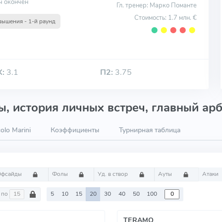
ч окончен
Гл. тренер: Марко Поманте
Стоимость: 1.7 млн. €
ышения - 1-й раунд
⬤
⬤
⬤
⬤
⬤
Х:
3.1
П2:
3.75
, история личных встреч, главный арб
olo Marini
Коэффициенты
Турнирная таблица
Офсайды
Фолы
Уд. в створ
Ауты
Атаки
по
5
10
15
20
30
40
50
100
TERAMO