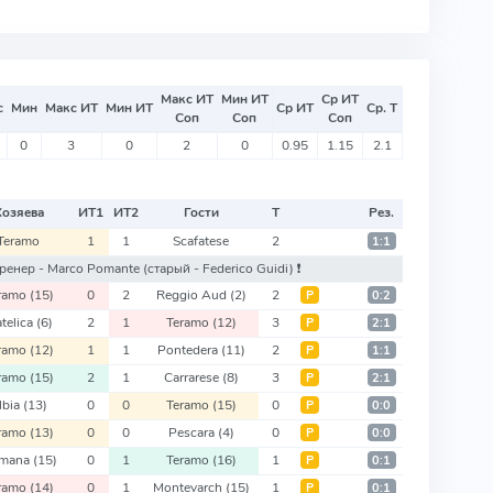
Макс ИТ
Мин ИТ
Ср ИТ
с
Мин
Макс ИТ
Мин ИТ
Ср ИТ
Ср. Т
Соп
Соп
Соп
0
3
0
2
0
0.95
1.15
2.1
Хозяева
ИТ
1
ИТ
2
Гости
Т
Рез.
Teramo
1
1
Scafatese
2
1:1
 тренер - Marco Pomante
(старый - Federico Guidi)
❗️
ramo
(15)
0
2
Reggio Aud
(2)
2
Р
0:2
telica
(6)
2
1
Teramo
(12)
3
Р
2:1
ramo
(12)
1
1
Pontedera
(11)
2
Р
1:1
ramo
(15)
2
1
Carrarese
(8)
3
Р
2:1
lbia
(13)
0
0
Teramo
(15)
0
Р
0:0
ramo
(13)
0
0
Pescara
(4)
0
Р
0:0
rmana
(15)
0
1
Teramo
(16)
1
Р
0:1
ramo
(14)
0
1
Montevarch
(15)
1
Р
0:1