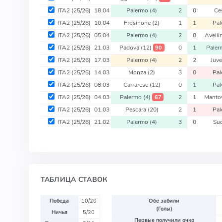
ITA2
(25/26)
18.04
Palermo
(4)
2
0
Ce
ITA2
(25/26)
10.04
Frosinone
(2)
1
1
Pa
ITA2
(25/26)
05.04
Palermo
(4)
2
0
Avelli
ITA2
(25/26)
21.03
Padova
(12)
0
1
Pale
90
ITA2
(25/26)
17.03
Palermo
(4)
2
2
Juve
ITA2
(25/26)
14.03
Monza
(2)
3
0
Pa
ITA2
(25/26)
08.03
Carrarese
(12)
0
1
Pa
ITA2
(25/26)
04.03
Palermo
(4)
2
1
Manto
67
ITA2
(25/26)
01.03
Pescara
(20)
2
1
Pa
ITA2
(25/26)
21.02
Palermo
(4)
3
0
Sud
ТАБЛИЦА СТАВОК
Победа
10/20
Обе забили
(Голы)
Ничья
5/20
Первые получили очко