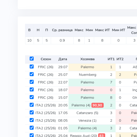
Макс
В
Н
П
Ср. разница
Макс
Мин
Макс ИТ
Мин ИТ
Со
10
5
5
0.9
8
1
8
0
3
Сезон
Дата
Хозяева
ИТ
1
ИТ
2
FRIC
(26)
29.07
Palermo
1
1
AE
FRIC
(26)
25.07
Nuernberg
2
2
P
FRIC
(26)
22.07
Palermo
7
0
P
FRIC
(26)
18.07
Palermo
0
1
In
FRIC
(26)
15.07
Palermo
8
0
Gh
ITA2
(25/26)
20.05
Palermo
(4)
2
0
Cat
90,90
ITA2
(25/26)
17.05
Catanzaro
(5)
3
0
Pa
ITA2
(25/26)
08.05
Venezia
(1)
2
0
Pa
ITA2
(25/26)
01.05
Palermo
(4)
3
2
Cat
ITA2
(25/26)
25.04
Reggio Aud
(20)
1
1
Pa
83