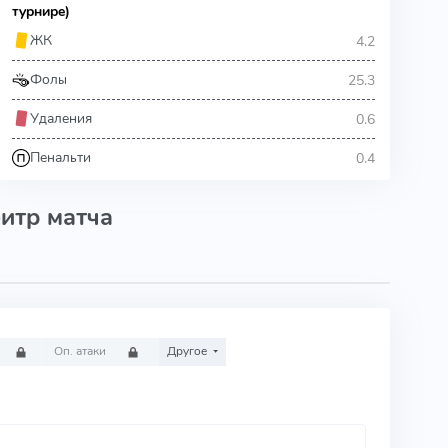
турнире)
4.2
ЖК
25.3
Фолы
0.6
Удаления
0.4
Пенальти
итр матча
Оп. атаки
Другое