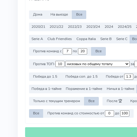
Дома
На выезде
Все
2020/21
2021/22
2022/23
2023/24
2024
2024/25
Serie A
Club Friendlies
Coppa Italia
Serie B
Serie C
Вс
Против команд с
по
Все
Против ТОП-
за
Победа до 1.5
Победа соп. до 1.5
Победа от
д
Победа в 1-тайме
Поражение в 1-тайме
Ничья в 1-тайме
Только с текущим тренером
Все
После 🏆
Кро
Все
Против команд со стоимостью от
до