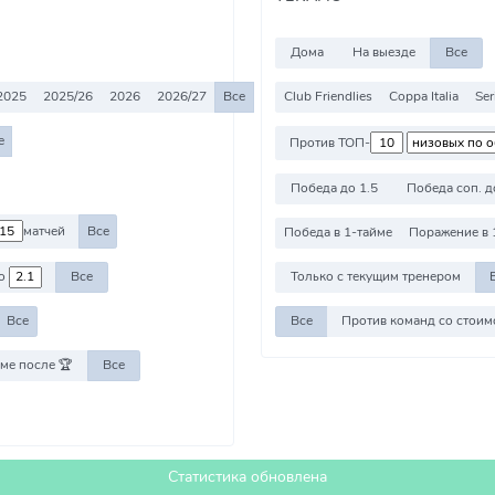
Дома
На выезде
Все
2025
2025/26
2026
2026/27
Все
Club Friendlies
Coppa Italia
Ser
е
Против ТОП-
Победа до 1.5
Победа соп. д
матчей
Все
Победа в 1-тайме
Поражение в 
о
Все
Только с текущим тренером
Все
Все
ме после 🏆
Все
Статистика обновлена