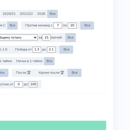
2020/21
2021/22
2026
Все
ie C
Все
Против команд с
по
Все
за
матчей
Все
о 1.5
Победа от
до
Все
1-тайме
Ничья в 1-тайме
Все
Все
После 🏆
Кроме после 🏆
Все
Против команд со стоимостью от
до