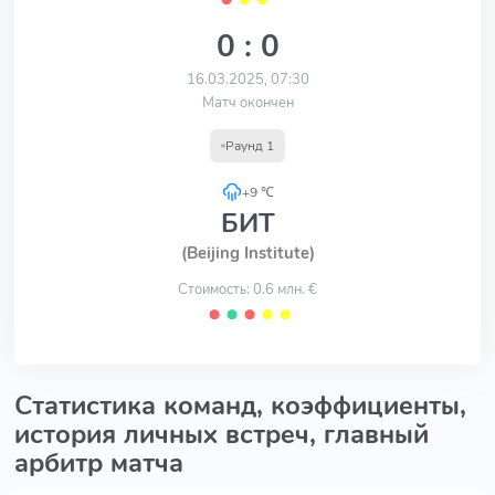
0 : 0
16.03.2025, 07:30
Матч окончен
Раунд 1
+9 ℃
БИТ
(Beijing Institute)
Стоимость: 0.6 млн. €
⬤
⬤
⬤
⬤
⬤
Статистика команд, коэффициенты,
история личных встреч, главный
арбитр матча