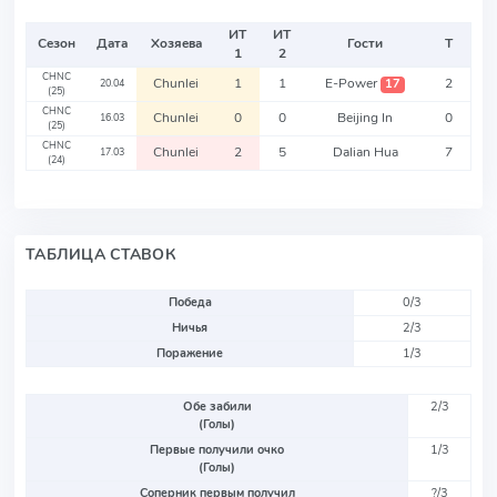
ИТ
ИТ
Сезон
Дата
Хозяева
Гости
Т
1
2
CHNC
Chunlei
1
1
E-Power
2
17
20.04
(25)
CHNC
Chunlei
0
0
Beijing In
0
16.03
(25)
CHNC
Chunlei
2
5
Dalian Hua
7
17.03
(24)
ТАБЛИЦА СТАВОК
Победа
0/3
Ничья
2/3
Поражение
1/3
Обе забили
2/3
(Голы)
Первые получили очко
1/3
(Голы)
Соперник первым получил
?/3