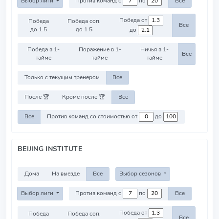
Выбор лиги
Против команд с
по
Все
Победа от
Победа
Победа соп.
Все
до 1.5
до 1.5
до
Победа в 1-
Поражение в 1-
Ничья в 1-
Все
тайме
тайме
тайме
Только с текущим тренером
Все
После 🏆
Кроме после 🏆
Все
Все
Против команд со стоимостью от
до
BEIJING INSTITUTE
Дома
На выезде
Все
Выбор сезонов
Выбор лиги
Против команд с
по
Все
Победа от
Победа
Победа соп.
Все