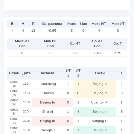
В
Н
П
Ср. разница
Макс
Мин
Макс ИТ
Мин ИТ
4
4
12
-0.65
6
0
4
0
Макс ИТ
Мин ИТ
Ср ИТ
Ср ИТ
Ср. Т
Соп
Соп
Соп
5
0
0.8
1.45
2.25
ИТ
ИТ
Сезон
Дата
Хозяева
Гости
Т
1
2
CHNC
Liaocheng
1
1
Beijing In
2
19.04
(26)
CHNC
Chunlei
0
0
Beijing In
0
16.03
(25)
CHNC
Beijing In
0
1
Guangxi Pi
1
19.05
(24)
CHNC
Shanxi
1
4
Beijing In
5
20.04
(24)
CHNC
Beijing In
0
1
Nanjing Ci
1
30.05
(23)
CHNC
Changle Ji
0
1
Beijing In
1
18.05
(23)