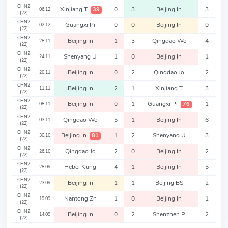
CHN2
Xinjiang T
0
3
Beijing In
3
39
06.12
(22)
CHN2
Guangxi Pi
0
0
Beijing In
0
02.12
(22)
CHN2
Beijing In
1
3
Qingdao We
4
28.11
(22)
CHN2
Shenyang U
1
0
Beijing In
1
24.11
(22)
CHN2
Beijing In
0
2
Qingdao Jo
2
20.11
(22)
CHN2
Beijing In
2
1
Xinjiang T
3
11.11
(22)
CHN2
Beijing In
0
1
Guangxi Pi
1
76
08.11
(22)
CHN2
Qingdao We
5
1
Beijing In
6
03.11
(22)
CHN2
Beijing In
1
2
Shenyang U
3
81
30.10
(22)
CHN2
Qingdao Jo
2
0
Beijing In
2
26.10
(22)
CHN2
Hebei Kung
4
1
Beijing In
5
28.09
(22)
CHN2
Beijing In
1
1
Beijing BS
2
23.09
(22)
CHN2
Nantong Zh
1
0
Beijing In
1
19.09
(22)
CHN2
Beijing In
0
2
Shenzhen P
2
14.09
(22)