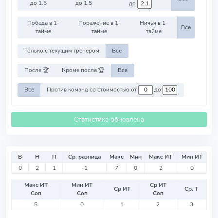
до 1.5
до 1.5
до
Победа в 1-
Поражение в 1-
Ничья в 1-
Все
тайме
тайме
тайме
Только с текущим тренером
Все
После 🏆
Кроме после 🏆
Все
Все
Против команд со стоимостью от
до
Статистика обновлена
В
Н
П
Ср. разница
Макс
Мин
Макс ИТ
Мин ИТ
0
2
1
-1
7
0
2
0
Макс ИТ
Мин ИТ
Ср ИТ
Ср ИТ
Ср. Т
Соп
Соп
Соп
5
0
1
2
3