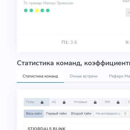
Мат
Гл. тренер: Магнус Эрикссон
⬤
⬤
⬤
⬤
⬤
П1:
3.6
Х:
Статистика команд, коэффициенты
Статистика команд
Очные встречи
Рефери Ma
Голы
xG
Угловые
ЖК
Весь матч
Первый тайм
Второй тайм
На интервале с
STJORDALS BLINK