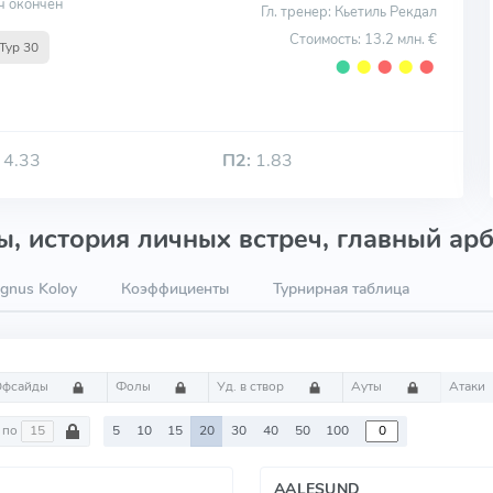
ч окончен
Гл. тренер: Кьетиль Рекдал
Стоимость: 13.2 млн. €
Тур 30
⬤
⬤
⬤
⬤
⬤
4.33
П2:
1.83
, история личных встреч, главный арб
gnus Koloy
Коэффициенты
Турнирная таблица
Офсайды
Фолы
Уд. в створ
Ауты
Атаки
по
5
10
15
20
30
40
50
100
AALESUND