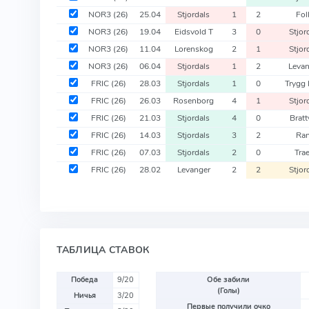
NOR3
(26)
25.04
Stjordals
1
2
Fol
NOR3
(26)
19.04
Eidsvold T
3
0
Stjor
NOR3
(26)
11.04
Lorenskog
2
1
Stjor
NOR3
(26)
06.04
Stjordals
1
2
Leva
FRIC
(26)
28.03
Stjordals
1
0
Trygg 
FRIC
(26)
26.03
Rosenborg
4
1
Stjor
FRIC
(26)
21.03
Stjordals
4
0
Bratt
FRIC
(26)
14.03
Stjordals
3
2
Ra
FRIC
(26)
07.03
Stjordals
2
0
Trae
FRIC
(26)
28.02
Levanger
2
2
Stjor
ТАБЛИЦА СТАВОК
Победа
9/20
Обе забили
(Голы)
Ничья
3/20
Первые получили очко