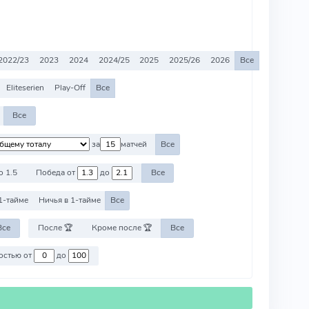
2022/23
2023
2024
2024/25
2025
2025/26
2026
Все
Eliteserien
Play-Off
Все
Все
за
матчей
Все
о 1.5
Победа от
до
Все
1-тайме
Ничья в 1-тайме
Все
Все
После 🏆
Кроме после 🏆
Все
Против команд со стоимостью от
до