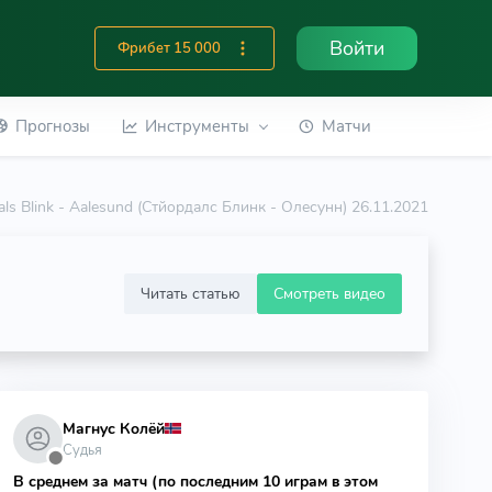
Войти
Фрибет 15 000
Прогнозы
Инструменты
Матчи
dals Blink - Aalesund (Стйордалс Блинк - Олесунн) 26.11.2021
Читать статью
Смотреть видео
Магнус Колёй
Судья
⬤
В среднем за матч (по последним 10 играм в этом