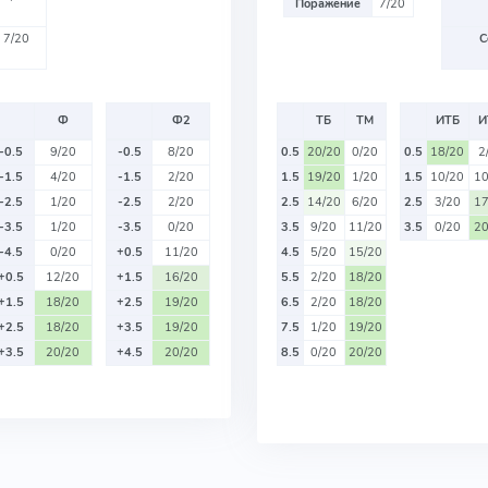
Поражение
7/20
7/20
С
Ф
Ф2
ТБ
ТМ
ИТБ
И
-0.5
9/20
-0.5
8/20
0.5
20/20
0/20
0.5
18/20
2
-1.5
4/20
-1.5
2/20
1.5
19/20
1/20
1.5
10/20
10
-2.5
1/20
-2.5
2/20
2.5
14/20
6/20
2.5
3/20
17
-3.5
1/20
-3.5
0/20
3.5
9/20
11/20
3.5
0/20
20
-4.5
0/20
+0.5
11/20
4.5
5/20
15/20
+0.5
12/20
+1.5
16/20
5.5
2/20
18/20
+1.5
18/20
+2.5
19/20
6.5
2/20
18/20
+2.5
18/20
+3.5
19/20
7.5
1/20
19/20
+3.5
20/20
+4.5
20/20
8.5
0/20
20/20