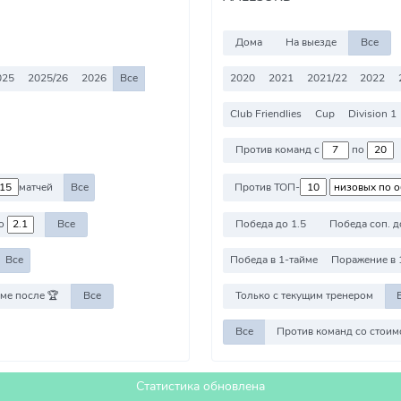
Дома
На выезде
Все
025
2025/26
2026
Все
2020
2021
2021/22
2022
Club Friendlies
Cup
Division 1
Против команд с
по
матчей
Все
Против ТОП-
о
Все
Победа до 1.5
Победа соп. д
Все
Победа в 1-тайме
Поражение в 
ме после 🏆
Все
Только с текущим тренером
Все
Статистика обновлена