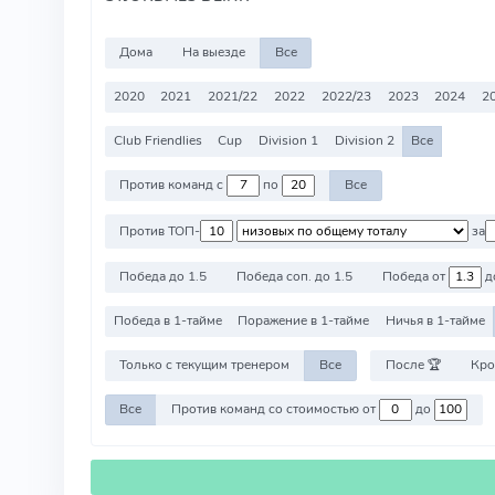
Дома
На выезде
Все
2020
2021
2021/22
2022
2022/23
2023
2024
2
Club Friendlies
Cup
Division 1
Division 2
Все
Против команд с
по
Все
Против ТОП-
за
Победа до 1.5
Победа соп. до 1.5
Победа от
д
Победа в 1-тайме
Поражение в 1-тайме
Ничья в 1-тайме
Только с текущим тренером
Все
После 🏆
Кро
Все
Против команд со стоимостью от
до