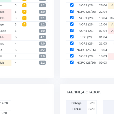
lo
3
NOR1
(26)
26.04
A
Р
1:2
dals
3
NORC
(25/26)
22.04
Р
3:0
dals
3
NOR1
(26)
18.04
Bo
Р
2:1
nger
3
NOR1
(26)
12.04
A
Р
1:2
Lade
1
NOR1
(26)
07.04
A
1:0
dals
5
FRIC
(26)
01.04
4:1
vag
4
NOR1
(26)
21.03
4:0
na
5
NORC
(25/26)
18.03
3:2
ff
2
NOR1
(26)
15.03
2:0
dals
4
NORC
(25/26)
09.03
2:2
ТАБЛИЦА СТАВОК
14/20
Победа
5/20
Ничья
8/20
8/20