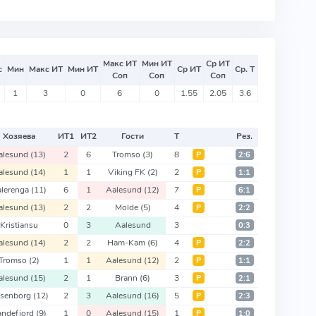
Макс ИТ
Мин ИТ
Ср ИТ
с
Мин
Макс ИТ
Мин ИТ
Ср ИТ
Ср. Т
Соп
Соп
Соп
1
3
0
6
0
1.55
2.05
3.6
Хозяева
ИТ
1
ИТ
2
Гости
Т
Рез.
alesund
(13)
2
6
Tromso
(3)
8
Р
2:6
alesund
(14)
1
1
Viking FK
(2)
2
Р
1:1
alerenga
(11)
6
1
Aalesund
(12)
7
Р
6:1
alesund
(13)
2
2
Molde
(5)
4
Р
2:2
Kristiansu
0
3
Aalesund
3
0:3
alesund
(14)
2
2
Ham-Kam
(6)
4
Р
2:2
Tromso
(2)
1
1
Aalesund
(12)
2
Р
1:1
alesund
(15)
2
1
Brann
(6)
3
Р
2:1
senborg
(12)
2
3
Aalesund
(16)
5
Р
2:3
andefjord
(9)
1
0
Aalesund
(15)
1
Р
1:0