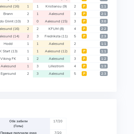
alesund
(16)
1
1
Kristiansu
(9)
2
Р
1:1
Brann
2
1
Aalesund
3
Р
2:1
do Glimt
(10)
3
0
Aalesund
(15)
3
Р
3:0
alesund
(16)
2
2
KFUM
(8)
4
Р
2:2
alesund
(14)
2
3
Fredriksta
(11)
5
Р
2:3
Hodd
1
1
Aalesund
2
1:1
IK Start
(13)
1
1
Aalesund
(12)
2
Р
1:1
Viking FK
1
2
Aalesund
3
Р
1:2
Aalesund
1
3
Lillestrom
4
Р
1:3
Egersund
2
3
Aalesund
5
Р
2:3
Обе забили
17/20
(Голы)
Первые получили очко
7/20