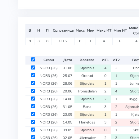
Макс
В
Н
П
Ср. разница
Макс
Мин
Макс ИТ
Мин ИТ
Со
9
3
8
0.15
6
1
4
0
4
Сезон
Дата
Хозяева
ИТ
1
ИТ
2
Гос
NOR3
(26)
01.08
Stjordals
4
2
Ra
NOR3
(26)
25.07
Grorud
0
1
Stjor
NOR3
(26)
28.06
Stjordals
1
1
Junke
NOR3
(26)
20.06
Tromsdalen
2
4
Stjor
NOR3
(26)
14.06
Stjordals
2
1
Trygg 
NOR3
(26)
31.05
Rana
3
2
Stjorda
NOR3
(26)
23.05
Stjordals
1
1
Kjel
NOR3
(26)
14.05
Honefoss
3
2
Stjor
NOR3
(26)
09.05
Stjordals
0
1
Ske
NOR3
(26)
02.05
Ullensaker
2
3
Stjor