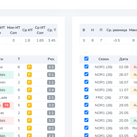
 ИТ
Мин ИТ
Ср ИТ
Ср ИТ
Ср. Т
В
Н
П
Ср. разница
Мак
п
Соп
Соп
0
1.8
1.65
3.45
5
8
7
-0.5
8
ти
Т
Рез.
Сезон
Дата
na
6
NOR1
(26)
02.08
A
Р
4:2
dals
1
NOR1
(26)
26.07
A
Р
0:1
ren
2
NOR1
(26)
16.07
V
Р
1:1
dals
6
NOR1
(26)
11.07
A
Р
2:4
Lade
3
FRIC
(26)
27.06
Р
2:1
ls
5
NOR1
(26)
29.05
A
78
Р
3:2
sas
2
NOR1
(26)
25.05
Р
1:1
dals
5
NOR1
(26)
20.05
A
Р
3:2
id
1
NOR1
(26)
16.05
Ro
Р
0:1
dals
5
NOR1
(26)
03.05
S
Р
2:3