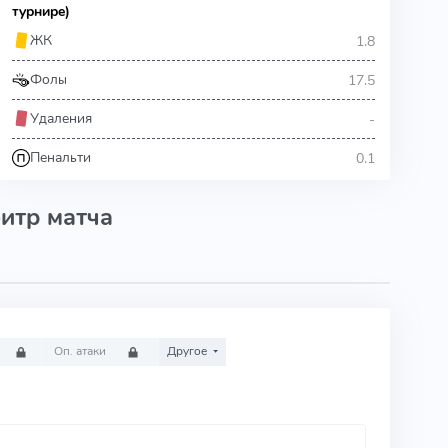
турнире)
1.8
ЖК
17.5
Фолы
-
Удаления
0.1
Пенальти
итр матча
Оп. атаки
Другое