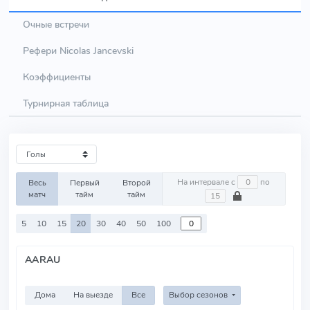
Очные встречи
Рефери Nicolas Jancevski
Коэффициенты
Турнирная таблица
На интервале с
по
Весь
Первый
Второй
матч
тайм
тайм
5
10
15
20
30
40
50
100
AARAU
Дома
На выезде
Все
Выбор сезонов