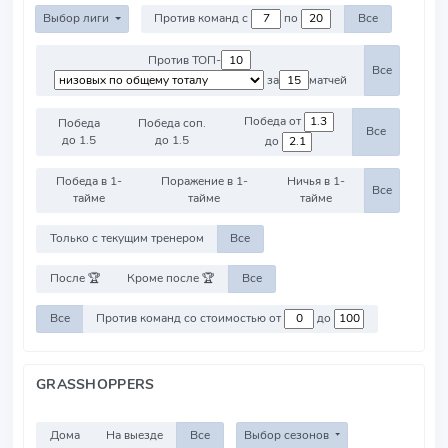
Выбор лиги
Против команд с
по
Все
Против ТОП-
Все
за
матчей
Победа от
Победа
Победа соп.
Все
до 1.5
до 1.5
до
Победа в 1-
Поражение в 1-
Ничья в 1-
Все
тайме
тайме
тайме
Только с текущим тренером
Все
После 🏆
Кроме после 🏆
Все
Все
Против команд со стоимостью от
до
GRASSHOPPERS
Дома
На выезде
Все
Выбор сезонов