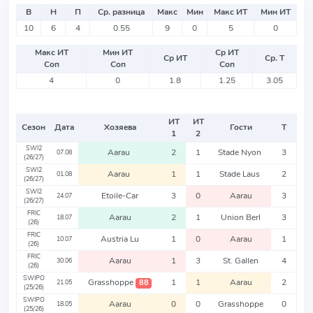
В
Н
П
Ср. разница
Макс
Мин
Макс ИТ
Мин ИТ
10
6
4
0.55
9
0
5
0
Макс ИТ
Мин ИТ
Ср ИТ
Ср ИТ
Ср. Т
Соп
Соп
Соп
4
0
1.8
1.25
3.05
ИТ
ИТ
Сезон
Дата
Хозяева
Гости
Т
1
2
SWI2
Aarau
2
1
Stade Nyon
3
07.08
(26/27)
SWI2
Aarau
1
1
Stade Laus
2
01.08
(26/27)
SWI2
Etoile-Car
3
0
Aarau
3
24.07
(26/27)
FRIC
Aarau
2
1
Union Berl
3
18.07
(26)
FRIC
Austria Lu
1
0
Aarau
1
10.07
(26)
FRIC
Aarau
1
3
St. Gallen
4
30.06
(26)
SWIPO
Grasshoppe
1
1
Aarau
2
88
21.05
(25/26)
SWIPO
Aarau
0
0
Grasshoppe
0
18.05
(25/26)