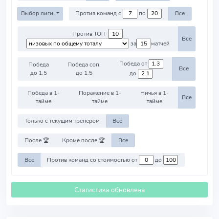
Выбор лиги
Против команд с
по
Все
Против ТОП-
Все
за
матчей
Победа от
Победа
Победа соп.
Все
до 1.5
до 1.5
до
Победа в 1-
Поражение в 1-
Ничья в 1-
Все
тайме
тайме
тайме
Только с текущим тренером
Все
После 🏆
Кроме после 🏆
Все
Все
Против команд со стоимостью от
до
Статистика обновлена