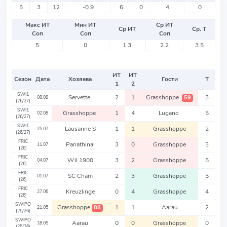
5
3
12
-0.9
6
0
4
0
Макс ИТ
Мин ИТ
Ср ИТ
Ср ИТ
Ср. Т
Соп
Соп
Соп
5
0
1.3
2.2
3.5
ИТ
ИТ
Сезон
Дата
Хозяева
Гости
Т
1
2
SWI1
Servette
2
1
Grasshoppe
3
59
08.08
(26/27)
SWI1
Grasshoppe
1
4
Lugano
5
02.08
(26/27)
SWI1
Lausanne S
1
1
Grasshoppe
2
25.07
(26/27)
FRIC
Panathinai
3
0
Grasshoppe
3
11.07
(26)
FRIC
Wil 1900
3
2
Grasshoppe
5
04.07
(26)
FRIC
SC Cham
2
3
Grasshoppe
5
01.07
(26)
FRIC
Kreuzlinge
0
4
Grasshoppe
4
27.06
(26)
SWIPO
Grasshoppe
1
1
Aarau
2
88
21.05
(25/26)
SWIPO
Aarau
0
0
Grasshoppe
0
18.05
(25/26)