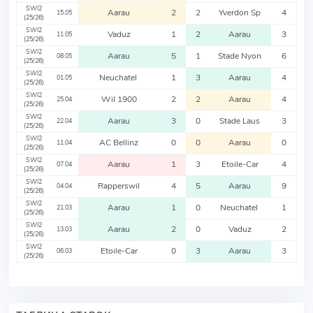
SWI2
Aarau
2
2
Yverdon Sp
4
15.05
(25/26)
SWI2
Vaduz
1
2
Aarau
3
11.05
(25/26)
SWI2
Aarau
5
1
Stade Nyon
6
08.05
(25/26)
SWI2
Neuchatel
1
3
Aarau
4
01.05
(25/26)
SWI2
Wil 1900
2
2
Aarau
4
25.04
(25/26)
SWI2
Aarau
3
0
Stade Laus
3
22.04
(25/26)
SWI2
AC Bellinz
0
0
Aarau
0
11.04
(25/26)
SWI2
Aarau
1
3
Etoile-Car
4
07.04
(25/26)
SWI2
Rapperswil
4
5
Aarau
9
04.04
(25/26)
SWI2
Aarau
1
0
Neuchatel
1
21.03
(25/26)
SWI2
Aarau
2
0
Vaduz
2
13.03
(25/26)
SWI2
Etoile-Car
0
3
Aarau
3
06.03
(25/26)