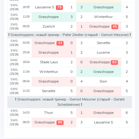
SWI1
Lausanne S
1
3
Grasshoppe
4
75
16.05
(25/26)
SWI1
Grasshoppe
3
2
Winterthur
5
12.05
(25/26)
SWI1
Zuerich
2
1
Grasshoppe
3
45
09.05
(25/26)
❗️ Grasshoppers: новый тренер - Peter Zeidler
(старый - Gernot Messner)
❗️
SWI1
Grasshoppe
0
2
Servette
2
33
03.05
(25/26)
SWI1
Grasshoppe
1
2
Lucerne
3
25.04
(25/26)
SWIC
Stade Laus
2
0
Grasshoppe
2
83
18.04
(25/26)
SWI1
Winterthur
0
2
Grasshoppe
2
11.04
(25/26)
SWI1
Grasshoppe
0
4
Sion
4
06.04
(25/26)
SWI1
Servette
5
0
Grasshoppe
5
21.03
(25/26)
❗️ Grasshoppers: новый тренер - Gernot Messner
(старый - Gerald
Scheiblehner)
❗️
SWI1
Thun
5
1
Grasshoppe
6
14.03
(25/26)
SWI1
Grasshoppe
2
3
Lausanne S
5
90
08.03
(25/26)