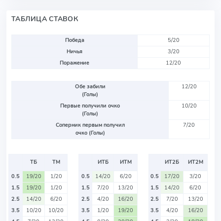
ТАБЛИЦА СТАВОК
Победа
5/20
Ничья
3/20
Поражение
12/20
Обе забили
12/20
(Голы)
Первые получили очко
10/20
(Голы)
Соперник первым получил
7/20
очко (Голы)
ТБ
ТМ
ИТБ
ИТМ
ИТ2Б
ИТ2М
0.5
19/20
1/20
0.5
14/20
6/20
0.5
17/20
3/20
1.5
19/20
1/20
1.5
7/20
13/20
1.5
14/20
6/20
2.5
14/20
6/20
2.5
4/20
16/20
2.5
7/20
13/20
3.5
10/20
10/20
3.5
1/20
19/20
3.5
4/20
16/20