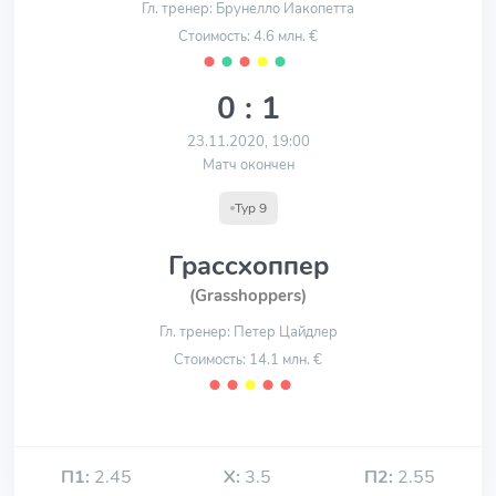
Гл. тренер: Брунелло Иакопетта
Стоимость: 4.6 млн. €
⬤
⬤
⬤
⬤
⬤
0 : 1
23.11.2020, 19:00
Матч окончен
Тур 9
Грассхоппер
(Grasshoppers)
Гл. тренер: Петер Цайдлер
Стоимость: 14.1 млн. €
⬤
⬤
⬤
⬤
⬤
П1:
2.45
Х:
3.5
П2:
2.55