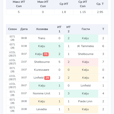
Макс ИТ
Мин ИТ
Ср ИТ
Ср ИТ
Ср. Т
Соп
Соп
Соп
5
0
1.8
1.15
2.95
ИТ
ИТ
Сезон
Дата
Хозяева
Гости
Т
1
2
EST1
Trans
0
2
Kalju
2
08.08
(26)
EST1
Kalju
5
1
JK Tammeka
6
02.08
(26)
UCOL
Kalju
2
1
Shelbourne
3
31
30.07
(26/27)
UCOL
Shelbourne
5
2
Kalju
7
23.07
(26/27)
EST1
Kuressaare
0
0
Kalju
0
19.07
(26)
UCOL
Linfield
2
2
Kalju
4
26
16.07
(26/27)
UCOL
Kalju
1
0
Linfield
1
09.07
(26/27)
EST1
Nomme Unit
1
3
Kalju
4
03.07
(26)
EST1
Kalju
1
1
Paide Linn
2
28.06
(26)
EST1
Levadia
1
1
Kalju
2
20.06
(26)