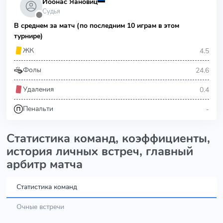
Йоонас Яановиц
Судья
⬤
В среднем за матч (по последним 10 играм в этом
турнире)
4.5
ЖК
24.6
Фолы
0.4
Удаления
-
Пенальти
Статистика команд, коэффициенты,
история личных встреч, главный
арбитр матча
Статистика команд
Очные встречи