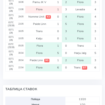
EST1
Parnu JK V
1
2
Flora
3
16.06
(26)
EST1
Flora
1
3
Levadia
4
13.06
(26)
EST1
Nomme Unit
0
4
Flora
4
43
29.05
(26)
ESTC
Paide Linn
1
5
Flora
6
23.05
(25/26)
EST1
Trans
0
3
Flora
3
16.05
(26)
EST1
Kalju
0
1
Flora
1
10.05
(26)
ESTC
Flora
1
0
Trans
1
05.05
(25/26)
EST1
Flora
5
0
Harju Jalg
5
30.04
(26)
EST1
Paide Linn
1
2
Flora
3
90
26.04
(26)
EST1
Flora
6
0
Trans
6
87
22.04
(26)
ТАБЛИЦА СТАВОК
Победа
13/20
Ничья
1/20