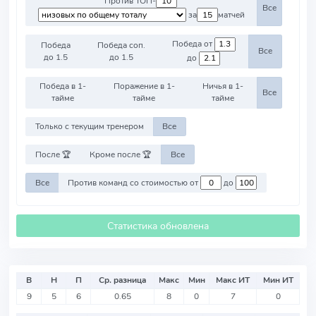
Против ТОП-
Все
за
матчей
Победа от
Победа
Победа соп.
Все
до 1.5
до 1.5
до
Победа в 1-
Поражение в 1-
Ничья в 1-
Все
тайме
тайме
тайме
Только с текущим тренером
Все
После 🏆
Кроме после 🏆
Все
Все
Против команд со стоимостью от
до
Статистика обновлена
В
Н
П
Ср. разница
Макс
Мин
Макс ИТ
Мин ИТ
9
5
6
0.65
8
0
7
0