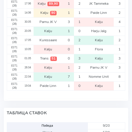
EST1
Kalju
1
2
JK Tammeka
3
89,90
17.06
(26)
EST1
Kalju
1
1
Paide Linn
2
90
14.06
(26)
EST1
Parnu JK V
3
1
Kalju
4
30.05
(26)
EST1
Kalju
1
0
Harju Jalg
1
20.05
(26)
EST1
Kuressaare
0
2
Kalju
2
17.05
(26)
EST1
Kalju
0
1
Flora
1
10.05
(26)
EST1
Trans
0
3
Kalju
3
51
01.05
(26)
EST1
Kalju
1
2
Parnu JK V
3
26.04
(26)
EST1
Kalju
7
1
Nomme Unit
8
22.04
(26)
EST1
Paide Linn
1
0
Kalju
1
19.04
(26)
ТАБЛИЦА СТАВОК
Победа
9/20