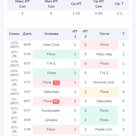
Макс ИТ
Мин ИТ
Ср ИТ
Ср ИТ
Ср. Т
Соп
Соп
Соп
3
0
2.15
0.95
3.1
ИТ
ИТ
Сезон
Дата
Хозяева
Гости
Т
1
2
UCOL
Inter Club
2
0
Flora
2
06.08
(26/27)
EST1
Flora
1
0
Harju Jalg
1
02.08
(26)
UCOL
T.N.S.
1
0
Flora
1
30.07
(26/27)
UCOL
Flora
1
0
T.N.S.
1
23.07
(26/27)
EST1
Flora
1
2
Nomme Unit
3
11
17.07
(26)
UCL
Saburtalo
2
2
Flora
4
14.07
(26/27)
UCL
Flora
2
3
Saburtalo
5
63
08.07
(26/27)
EST1
Kuressaare
0
3
Flora
3
02.07
(26)
EST1
Levadia
1
2
Flora
3
28.06
(26)
EST1
Flora
1
2
Paide Linn
3
21.06
(26)