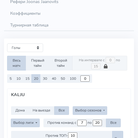
Рефери Joonas Jaanovits
Коэффициенты
Турнирная таблица
На интервале с
по
Весь
Первый
Второй
матч
тайм
тайм
5
10
15
20
30
40
50
100
KALJU
Дома
На выезде
Все
Выбор сезонов
Выбор лиги
Против команд с
по
Все
Против ТОП-