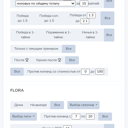
Все
за
матчей
Победа от
Победа
Победа соп.
Все
до 1.5
до 1.5
до
Победа в 1-
Поражение в 1-
Ничья в 1-
Все
тайме
тайме
тайме
Только с текущим тренером
Все
После 🏆
Кроме после 🏆
Все
Все
Против команд со стоимостью от
до
FLORA
Дома
На выезде
Все
Выбор сезонов
Выбор лиги
Против команд с
по
Все