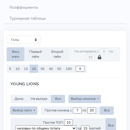
Коэффициенты
Турнирная таблица
На интервале с
по
Весь
Первый
Второй
матч
тайм
тайм
5
10
15
20
30
40
50
100
YOUNG LIONS
Дома
На выезде
Все
Выбор сезонов
Выбор лиги
Против команд с
по
Все
Против ТОП-
Все
за
матчей