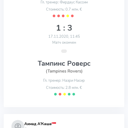
Гл. тренер: Фирдаус Кассим
Стоимость: 0.7 млн. €
⬤
⬤
⬤
⬤
⬤
1 : 3
17.11.2020, 11:45
Матч окончен
Тампинс Роверс
(Tampines Rovers)
Гл. тренер: Назри Насир
Стоимость: 2.8 млн. €
⬤
⬤
⬤
⬤
⬤
Ахмад А'Каша