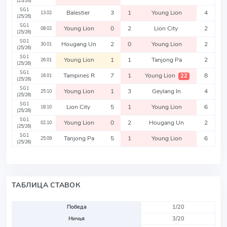
(25/26)
SG1
Balestier
3
1
Young Lion
4
13.02
(25/26)
SG1
Young Lion
0
2
Lion City
2
08.02
(25/26)
SG1
Hougang Un
2
0
Young Lion
2
30.01
(25/26)
SG1
Young Lion
1
1
Tanjong Pa
2
26.01
(25/26)
SG1
Tampines R
7
1
Young Lion
8
22
16.01
(25/26)
SG1
Young Lion
1
3
Geylang In
4
25.10
(25/26)
SG1
Lion City
5
1
Young Lion
6
18.10
(25/26)
SG1
Young Lion
0
2
Hougang Un
2
02.10
(25/26)
SG1
Tanjong Pa
5
1
Young Lion
6
25.09
(25/26)
ТАБЛИЦА СТАВОК
Победа
1/20
Ничья
3/20