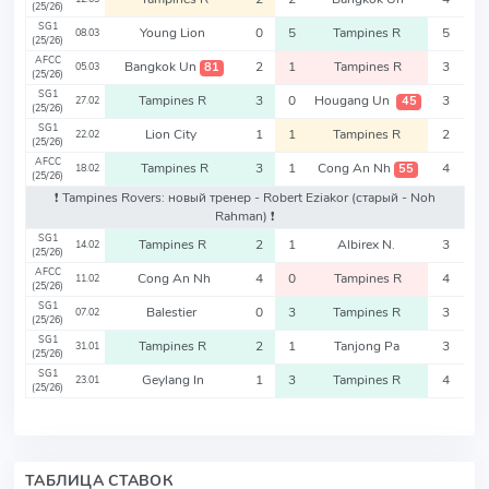
(25/26)
SG1
Young Lion
0
5
Tampines R
5
08.03
(25/26)
AFCC
Bangkok Un
2
1
Tampines R
3
81
05.03
(25/26)
SG1
Tampines R
3
0
Hougang Un
3
45
27.02
(25/26)
SG1
Lion City
1
1
Tampines R
2
22.02
(25/26)
AFCC
Tampines R
3
1
Cong An Nh
4
55
18.02
(25/26)
❗️ Tampines Rovers: новый тренер - Robert Eziakor
(старый - Noh
Rahman)
❗️
SG1
Tampines R
2
1
Albirex N.
3
14.02
(25/26)
AFCC
Cong An Nh
4
0
Tampines R
4
11.02
(25/26)
SG1
Balestier
0
3
Tampines R
3
07.02
(25/26)
SG1
Tampines R
2
1
Tanjong Pa
3
31.01
(25/26)
SG1
Geylang In
1
3
Tampines R
4
23.01
(25/26)
ТАБЛИЦА СТАВОК