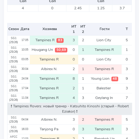
Соп
Соп
Соп
4
0
2.45
1.25
3.7
ИТ
ИТ
Сезон
Дата
Хозяева
Гости
Т
1
2
SG1
Tampines R
3
2
Lion City
5
83
17.05
(25/26)
SG1
Hougang Un
0
1
Tampines R
1
50,69
10.05
(25/26)
SG1
Tampines R
0
0
Lion City
0
03.05
(25/26)
SG1
Albirex N.
2
1
Tampines R
3
30.04
(25/26)
SG1
Tampines R
8
1
Young Lion
9
48
24.04
(25/26)
SG1
Tampines R
2
1
Balestier
3
17.04
(25/26)
SG1
Tampines R
4
3
Geylang In
7
11.04
(25/26)
❗️ Tampines Rovers: новый тренер - Katsuhito Kinoshi
(старый - Robert
Eziakor)
❗️
SG1
Albirex N.
3
2
Tampines R
5
04.04
(25/26)
SG1
Tanjong Pa
0
3
Tampines R
3
16.03
(25/26)
AFCC
Tampines R
2
2
Bangkok Un
4
12.03