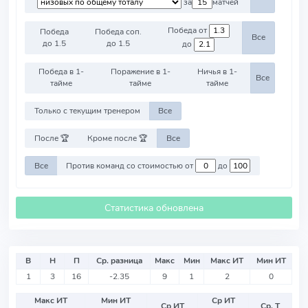
за
матчей
Победа от
Победа
Победа соп.
Все
до 1.5
до 1.5
до
Победа в 1-
Поражение в 1-
Ничья в 1-
Все
тайме
тайме
тайме
Только с текущим тренером
Все
После 🏆
Кроме после 🏆
Все
Все
Против команд со стоимостью от
до
Статистика обновлена
В
Н
П
Ср. разница
Макс
Мин
Макс ИТ
Мин ИТ
1
3
16
-2.35
9
1
2
0
Макс ИТ
Мин ИТ
Ср ИТ
Ср ИТ
Ср. Т