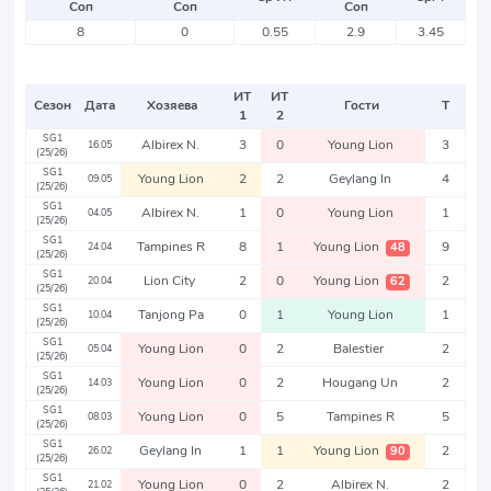
Соп
Соп
Соп
8
0
0.55
2.9
3.45
ИТ
ИТ
Сезон
Дата
Хозяева
Гости
Т
1
2
SG1
Albirex N.
3
0
Young Lion
3
16.05
(25/26)
SG1
Young Lion
2
2
Geylang In
4
09.05
(25/26)
SG1
Albirex N.
1
0
Young Lion
1
04.05
(25/26)
SG1
Tampines R
8
1
Young Lion
9
48
24.04
(25/26)
SG1
Lion City
2
0
Young Lion
2
62
20.04
(25/26)
SG1
Tanjong Pa
0
1
Young Lion
1
10.04
(25/26)
SG1
Young Lion
0
2
Balestier
2
05.04
(25/26)
SG1
Young Lion
0
2
Hougang Un
2
14.03
(25/26)
SG1
Young Lion
0
5
Tampines R
5
08.03
(25/26)
SG1
Geylang In
1
1
Young Lion
2
90
26.02
(25/26)
SG1
Young Lion
0
2
Albirex N.
2
21.02