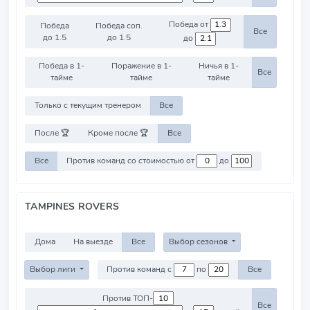
Победа от
Победа
Победа соп.
Все
до 1.5
до 1.5
до
Победа в 1-
Поражение в 1-
Ничья в 1-
Все
тайме
тайме
тайме
Только с текущим тренером
Все
После 🏆
Кроме после 🏆
Все
Все
Против команд со стоимостью от
до
TAMPINES ROVERS
Дома
На выезде
Все
Выбор сезонов
Выбор лиги
Против команд с
по
Все
Против ТОП-
Все