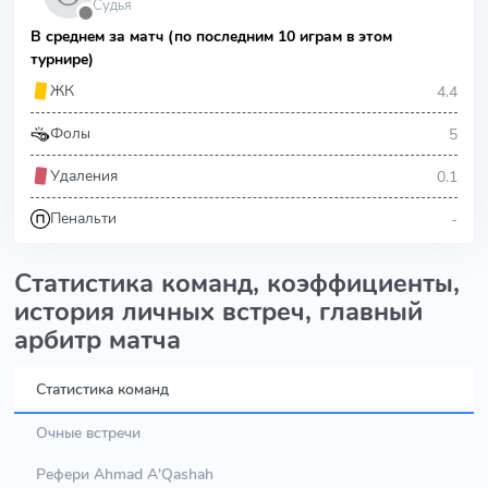
Судья
⬤
В среднем за матч (по последним 10 играм в этом
турнире)
4.4
ЖК
5
Фолы
0.1
Удаления
-
Пенальти
Статистика команд, коэффициенты,
история личных встреч, главный
арбитр матча
Статистика команд
Очные встречи
Рефери Ahmad A'Qashah