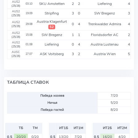
AUS2
SKU Amstetten
2
2
Liefering
4
03.10
(25/26)
AUS2
Stripfing
3
0
SW Bregenz
3
19.09
(25/26)
Austria Klagenfurt
AUS2
0
4
Trenkwalder Admira
4
29.08
(25/26)
52
AUS2
SW Bregenz
1
1
Floridsdorfer AC
2
15.08
(25/26)
AUS2
Liefering
0
4
Austria Lustenau
4
01.08
(25/26)
AUSC
ASK Voitsberg
3
2
Austria Wien
5
27.07
(25/26)
ТАБЛИЦА СТАВОК
Победа хозяев
7/20
Ничья
5/20
Победа гостей
8/20
ТБ
ТМ
ИТ1Б
ИТ1М
ИТ2Б
ИТ2М
0.5
20/20
0/20
0.5
13/20
7/20
0.5
16/20
4/20