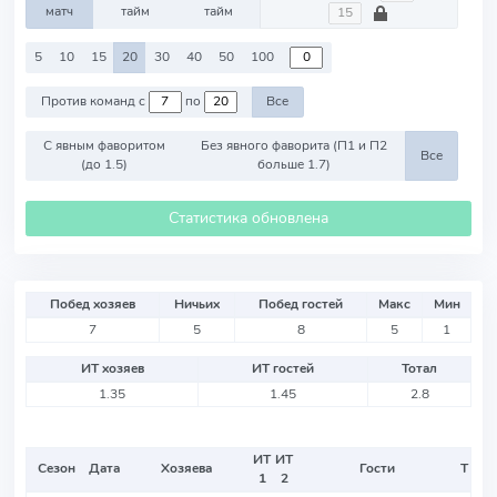
матч
тайм
тайм
5
10
15
20
30
40
50
100
Против команд с
по
Все
С явным фаворитом
Без явного фаворита (П1 и П2
Все
(до 1.5)
больше 1.7)
Статистика обновлена
Побед хозяев
Ничьих
Побед гостей
Макс
Мин
7
5
8
5
1
ИТ хозяев
ИТ гостей
Тотал
1.35
1.45
2.8
ИТ
ИТ
Сезон
Дата
Хозяева
Гости
Т
1
2