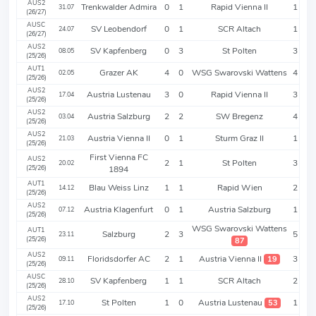
AUS2
Trenkwalder Admira
0
1
Rapid Vienna II
1
31.07
(26/27)
AUSC
SV Leobendorf
0
1
SCR Altach
1
24.07
(26/27)
AUS2
SV Kapfenberg
0
3
St Polten
3
08.05
(25/26)
AUT1
Grazer AK
4
0
WSG Swarovski Wattens
4
02.05
(25/26)
AUS2
Austria Lustenau
3
0
Rapid Vienna II
3
17.04
(25/26)
AUS2
Austria Salzburg
2
2
SW Bregenz
4
03.04
(25/26)
AUS2
Austria Vienna II
0
1
Sturm Graz II
1
21.03
(25/26)
First Vienna FC
AUS2
2
1
St Polten
3
20.02
(25/26)
1894
AUT1
Blau Weiss Linz
1
1
Rapid Wien
2
14.12
(25/26)
AUS2
Austria Klagenfurt
0
1
Austria Salzburg
1
07.12
(25/26)
WSG Swarovski Wattens
AUT1
Salzburg
2
3
5
23.11
(25/26)
87
AUS2
Floridsdorfer AC
2
1
Austria Vienna II
3
19
09.11
(25/26)
AUSC
SV Kapfenberg
1
1
SCR Altach
2
28.10
(25/26)
AUS2
St Polten
1
0
Austria Lustenau
1
53
17.10
(25/26)