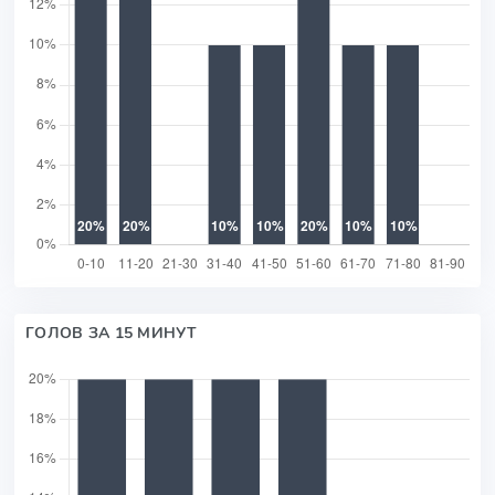
ГОЛОВ ЗА 15 МИНУТ