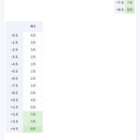
+7.5
7/8
+8.5
8/8
Ф2
-0.5
4/8
-1.5
3/8
-2.5
3/8
-3.5
2/8
-4.5
2/8
-5.5
2/8
-6.5
2/8
-7.5
1/8
-8.5
0/8
+0.5
4/8
+1.5
5/8
+2.5
7/8
+3.5
7/8
+4.5
8/8