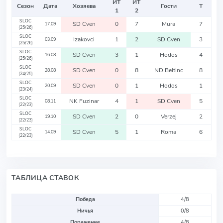
ИТ
ИТ
Сезон
Дата
Хозяева
Гости
Т
1
2
SLOC
SD Cven
0
7
Mura
7
17.09
(25/26)
SLOC
Izakovci
1
2
SD Cven
3
03.09
(25/26)
SLOC
SD Cven
3
1
Hodos
4
16.08
(25/26)
SLOC
SD Cven
0
8
ND Beltinc
8
28.08
(24/25)
SLOC
SD Cven
0
1
Hodos
1
20.09
(23/24)
SLOC
NK Fuzinar
4
1
SD Cven
5
08.11
(22/23)
SLOC
SD Cven
2
0
Verzej
2
19.10
(22/23)
SLOC
SD Cven
5
1
Roma
6
14.09
(22/23)
ТАБЛИЦА СТАВОК
Победа
4/8
Ничья
0/8
Поражение
4/8