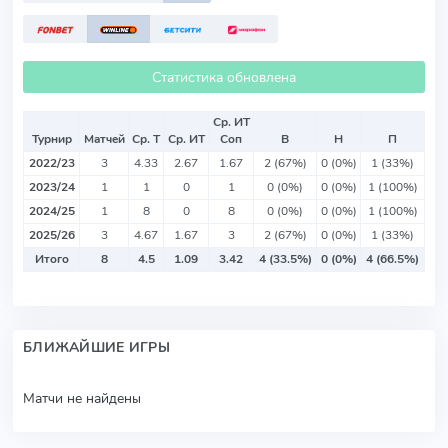
Статистика обновлена
Ср. ИТ
Турнир
Матчей
Ср. Т
Ср. ИТ
Соп
В
Н
П
2022/23
3
4.33
2.67
1.67
2 (67%)
0 (0%)
1 (33%)
2023/24
1
1
0
1
0 (0%)
0 (0%)
1 (100%)
2024/25
1
8
0
8
0 (0%)
0 (0%)
1 (100%)
2025/26
3
4.67
1.67
3
2 (67%)
0 (0%)
1 (33%)
Итого
8
4.5
1.09
3.42
4 (33.5%)
0 (0%)
4 (66.5%)
БЛИЖАЙШИЕ ИГРЫ
Матчи не найдены