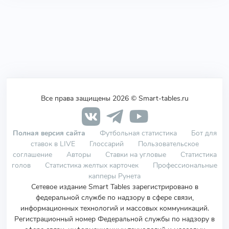
Все права защищены 2026 © Smart-tables.ru
Полная версия сайта
Футбольная статистика
Бот для
ставок в LIVE
Глоссарий
Пользовательское
соглашение
Авторы
Ставки на угловые
Статистика
голов
Статистика желтых карточек
Профессиональные
капперы Рунета
Сетевое издание Smart Tables зарегистрировано в
федеральной службе по надзору в сфере связи,
информационных технологий и массовых коммуникаций.
Регистрационный номер Федеральной службы по надзору в